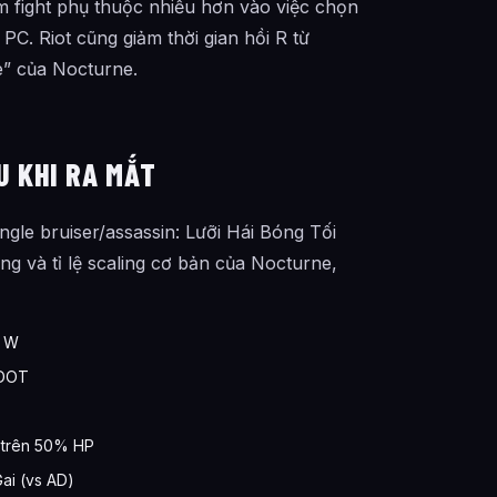
am fight phụ thuộc nhiều hơn vào việc chọn
C. Riot cũng giảm thời gian hồi R từ
e” của Nocturne.
U KHI RA MẮT
ungle bruiser/assassin: Lưỡi Hái Bóng Tối
ng và tỉ lệ scaling cơ bản của Nocturne,
a W
 DOT
g trên 50% HP
ai (vs AD)