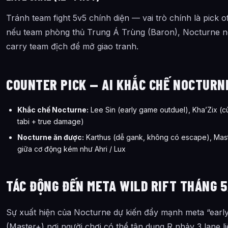
Tránh team fight 5v5 chính diện — vai trò chính là pick of
nếu team phòng thủ Trung Á Trùng (Baron), Nocturne nê
carry team địch để mở giao tranh.
COUNTER PICK — AI KHẮC CHẾ NOCTURNE
Khắc chế Nocturne:
Lee Sin (early game outduel), Kha’Zix (c
tabi + true damage)
Nocturne ăn được:
Karthus (dễ gank, không có escape), Mast
giữa cơ động kém như Ahri / Lux
TÁC ĐỘNG ĐẾN META WILD RIFT THÁNG 
Sự xuất hiện của Nocturne dự kiến đẩy mạnh meta “early
(Master+) nơi người chơi có thể tận dụng R nhảy 3 lane l