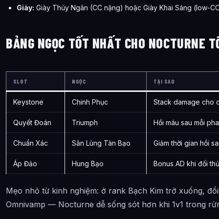
Giày:
Giày Thủy Ngân (CC nặng) hoặc Giày Khai Sáng (low-C
BẢNG NGỌC TỐT NHẤT CHO NOCTURNE T
SLOT
NGỌC
TẠI SAO
Keystone
Chinh Phục
Stack damage cho co
Quyết Đoán
Triumph
Hồi máu sau mỗi ph
Chuẩn Xác
Săn Lùng Tàn Bạo
Giảm thời gian hồi 
Áp Đảo
Hung Bạo
Bonus AD khi đối t
Mẹo nhỏ từ kinh nghiệm: ở rank Bạch Kim trở xuống, đ
Omnivamp — Nocturne dễ sống sót hơn khi 1v1 trong rừ