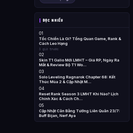
ĐỌC NHIỀU
01
Tốc Chiến Là Gì? Tổng Quan Game, Rank &
Cách Leo Hạng
3 giờ trước
02
Skin T1 Galio Mới LMHT – Giá RP, Ngày Ra
Mắt & Review Bộ T1 Wo…
03
Solo Leveling Ragnarok Chapter 68: Kết
Thúc Mùa 2 & Cập Nhật M…
04
Reset Rank Season 3 LMHT Khi Nào? Lịch
Chính Xác & Cách Ch…
05
Cập Nhật Cân Bằng Tướng Liên Quân 23/7:
Buff Bijan, Nerf Aya