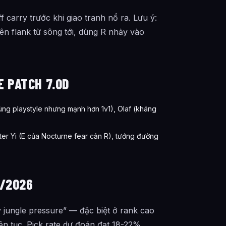
f carry trước khi giao tranh nổ ra. Lưu ý:
n flank từ sông tới, dùng R nhảy vào
 PATCH 7.0D
ùng playstyle nhưng mạnh hơn 1v1), Olaf (kháng
er Yi (E của Nocturne fear cản R), tướng đường
5/2026
 jungle pressure” — đặc biệt ở rank cao
iên tục. Pick rate dự đoán đạt 18-22%