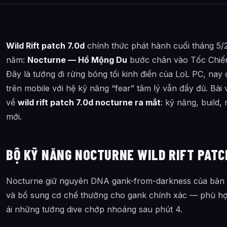
Wild Rift patch 7.0d
chính thức phát hành cuối tháng 5/
năm:
Nocturne — Hồ Mộng Du
bước chân vào Tốc Chiến
Đây là tướng đi rừng bóng tối kinh điển của LoL PC, nay đ
trên mobile với hệ kỹ năng “fear” tâm lý vẫn đầy đủ. Bài 
về
wild rift patch 7.0d nocturne ra mắt
: kỹ năng, build,
mới.
BỘ KỸ NĂNG NOCTURNE WILD RIFT PATC
Nocturne giữ nguyên DNA gank-from-darkness của bản L
và bổ sung cơ chế thưởng cho gank chính xác — phù hợp v
ái những tướng dive chớp nhoáng sau phút 4.