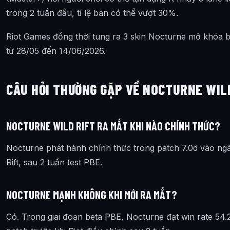
trong 2 tuần đầu, tỉ lệ ban có thể vượt 30%.
Riot Games đồng thời tung ra 3 skin Nocturne mở khóa 
từ 28/05 đến 14/06/2026.
CÂU HỎI THƯỜNG GẶP VỀ NOCTURNE WIL
NOCTURNE WILD RIFT RA MẮT KHI NÀO CHÍNH THỨC?
Nocturne phát hành chính thức trong patch 7.0d vào ngà
Rift, sau 2 tuần test PBE.
NOCTURNE MẠNH KHÔNG KHI MỚI RA MẮT?
Có. Trong giai đoạn beta PBE, Nocturne đạt win rate 54.