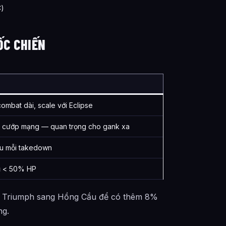
C)
ỐC CHIẾN
mbat dài, scale với Eclipse
a cướp mạng — quan trọng cho gank xa
sau mỗi takedown
hủ < 50% HP
ổi Triumph sang Hồng Cầu để có thêm 8%
ng.