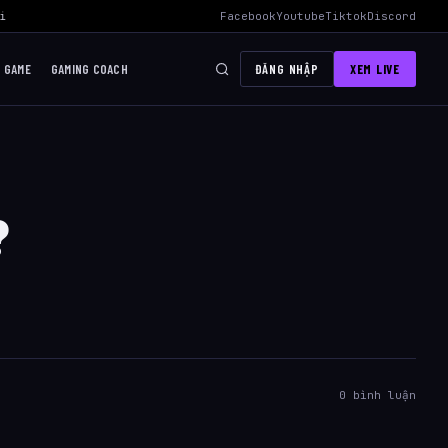
i Mid Hiệu Quả Nhất
›
AWC 2026 Liên Quân Mobile – Lịch Thi Đấu, Đ
Facebook
Youtube
Tiktok
Discord
I GAME
GAMING COACH
ĐĂNG NHẬP
XEM LIVE
?
0 bình luận