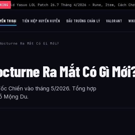
›
Build Yasuo LOL Patch 26.7 Tháng 4/2026 – Rune, Item, Cách Chơ
KING
YỀN THOẠI
TIÊN HIỆP HUYỀN HUYỄN
ĐẤU TRƯỜNG CHÂN LÝ
VALORANT
WIK
Nocturne Ra Mắt Có Gì Mới?
Nocturne Ra Mắt Có Gì Mới
 Tốc Chiến vào tháng 5/2026. Tổng hợp
 Hồ Mộng Du.