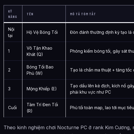
KỸ
TÊN
MÔ TẢ TÓM TẮT
NĂNG
Nội
Hộ Vệ Bóng Tối
Đòn đánh thường định kỳ tạo lá 
tại
Vô Tận Khao
1
Phóng kiếm bóng tối, gây sát th
Khát (Q)
Bóng Tối Bao
2
Tạo lá chắn ma thuật + tăng tốc
Phủ (W)
Tạo dấu lên kẻ địch, kích nổ gây
3
Mộng Khiếp (E)
phải khu vực như PC
Tâm Trí Đen Tối
Cuối
Phủ tối toàn map, lao tới mục tiê
(R)
Theo kinh nghiệm chơi Nocturne PC ở rank Kim Cương, m