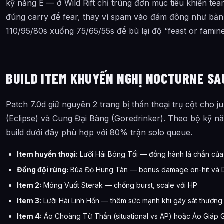
kỹ năng E — ở Wild Rift chỉ trúng đơn mục tiêu khiến te
đúng carry để fear, thay vì spam vào đám đông như bản P
110/95/80s xuống 75/65/55s để bù lại độ “feast or famin
BUILD ITEM KHUYẾN NGHỊ NOCTURNE SA
Patch 7.0d giữ nguyên 2 trang bị thần thoại trụ cột cho j
(Eclipse) và Cung Đại Bàng (Goredrinker). Theo bộ kỹ nă
build dưới đây phù hợp với 80% trận solo queue.
Item huyền thoại:
Lưỡi Hái Bóng Tối — đồng hành lá chắn củ
Đồng đội rừng:
Bùa Đỏ Hung Tàn — bonus damage on-hit và
Item 2:
Móng Vuốt Sterak — chống burst, scale với HP
Item 3:
Lưỡi Hái Linh Hồn — thêm sức mạnh khi gây sát thươn
Item 4:
Áo Choàng Tử Thần (situational vs AP) hoặc Áo Giáp G