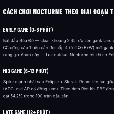
CÁCH CHƠI NOCTURNE THEO GIAI ĐOẠN 
EARLY GAME (0–6 PHÚT)
Bắt đầu Bùa Đỏ — clear khoảng 2:45, ưu tiên gank lane
CC cứng cấp 1 nên cần đợi cấp 4 (full Q+E+W) mới gank 
rừng giai đoạn này — Lee outduel Nocturne tới khi có Ecl
MID GAME (6–12 PHÚT)
Spike mạnh nhất sau Eclipse + Sterak. Roam liên tục giữ
(ADC, mid AP cơ động kém). Theo data Riot khi PBE đón
đạt 54.2% trong 100 trận đầu tiên.
LATE GAME (12+ PHÚT)