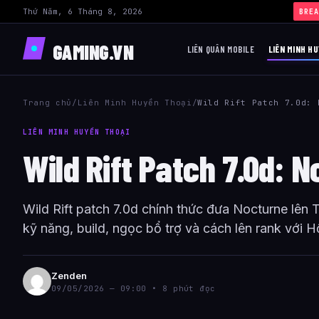
Thứ Năm, 6 Tháng 8, 2026
BREA
GAMING.VN
LIÊN QUÂN MOBILE
LIÊN MINH HU
Trang chủ
/
Liên Minh Huyền Thoại
/
Wild Rift Patch 7.0d: 
LIÊN MINH HUYỀN THOẠI
Wild Rift Patch 7.0d: 
Wild Rift patch 7.0d chính thức đưa Nocturne lên
kỹ năng, build, ngọc bổ trợ và cách lên rank với
Zenden
09/05/2026 — 09:00 • 8 phút đọc