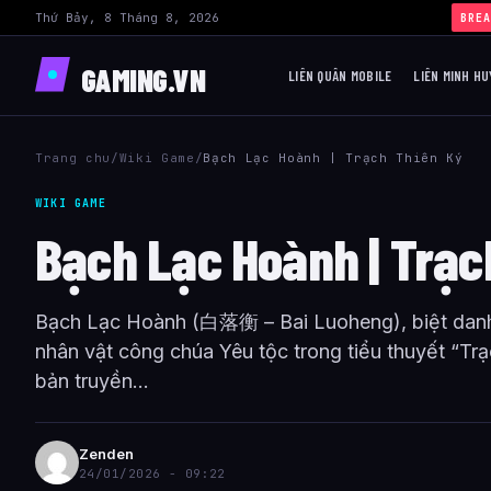
Thứ Bảy, 8 Tháng 8, 2026
BREA
GAMING.VN
LIÊN QUÂN MOBILE
LIÊN MINH HU
Trang chu
/
Wiki Game
/
Bạch Lạc Hoành | Trạch Thiên Ký
WIKI GAME
Bạch Lạc Hoành | Trạc
Bạch Lạc Hoành (白落衡 – Bai Luoheng), biệt danh
nhân vật công chúa Yêu tộc trong tiểu thuyết “Tr
bản truyền...
Zenden
24/01/2026 - 09:22