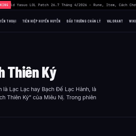
›
Build Yasuo LOL Patch 26.7 Tháng 4/2026 – Rune, Item, Cách Chơ
KING
YỀN THOẠI
TIÊN HIỆP HUYỀN HUYỄN
ĐẤU TRƯỜNG CHÂN LÝ
VALORANT
WIK
h Thiên Ký
 là Lạc Lạc hay Bạch Đế Lạc Hành, là
ạch Thiên Ký” của Miêu Nị. Trong phiên