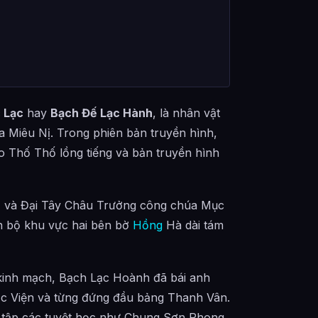
 Lạc
hay
Bạch Đế Lạc Hành
, là nhân vật
a Miêu Nị. Trong phiên bản truyền hình,
do Thố Thố lồng tiếng và bản truyền hình
ạ và Đại Tây Châu Trưởng công chúa Mục
n bộ khu vực hai bên bờ
Hồng
Hà dài tám
 kinh mạch, Bạch Lạc Hoành đã bái anh
Học Viện và từng đứng đầu bảng Thanh Vân.
u tập các tuyệt học như Chung Sơn Phong