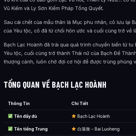
Câu Hỏi Thường Gặp
Vũ Kiếm và Ly Sơn Kiếm Pháp Tổng Quyết.
Bạch Lạc Hoành là ai?
Sau cái chết của mẫu thân là Mục phu nhân, cô lưu lại B
Bạch Lạc Hoành xuất hiện trong tác phẩm nào?
của Yêu tộc, cô đã từ chối hôn ước và cuối cùng trở về l
Các mối quan hệ quan trọng của Bạch Lạc Hoành là gì?
Bạch Lạc Hoành đã trải qua quá trình chuyển biến từ tu h
Thông tin về Bạch Lạc Hoành được tổng hợp từ đâu?
Yêu tộc, cuối cùng trở thành Thái nữ của Bạch Đế Thành
thượng cảnh, luôn chờ đợi cơ hội để được trùng phùng vớ
TỔNG QUAN VỀ BẠCH LẠC HOÀNH
Thông Tin
Chi Tiết
Tên đầy đủ
Bạch Lạc Hoành
Tên tiếng Trung
白落衡 – Bai Luoheng