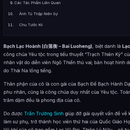
Các Tác Phẩm Liên Quan
Ánh Tú Thập Niên Sự
Chu Tước Ký
Khánh Dư Niên
Bạch Lạc Hoành (
白落衡 – Bai Luoheng)
, biệt danh là
Lạc
Gian Khách
công chúa Yêu tộc trong tiểu thuyết “Trạch Thiên Ký” củ
Tương Dạ
nhân vật do diễn viên Ngô Thiến thủ vai; bản hoạt hình 
Trạch Thiên Ký
do Thái Na lồng tiếng.
Tác phẩm xuất hiện
Thân phận của cô là con gái của Bạch Đế Bạch Hành D
Tiểu thuyết
phu nhân, cũng là công chúa duy nhất của Yêu tộc. Toà
trăm dặm đều là phong địa của cô.
Hoạt hình
Do được
Hình ảnh về Bạch Lạc Hoành
Trần Trường Sinh
giúp đỡ giải quyết vấn đề về
làm sư phụ, trở thành học viên thứ hai của Quốc Giáo 
Bài Viết Liên Quan
Vũ khí của cô bao gồm Lạc Vũ Roi, Thiên Lý Nữu… cô t