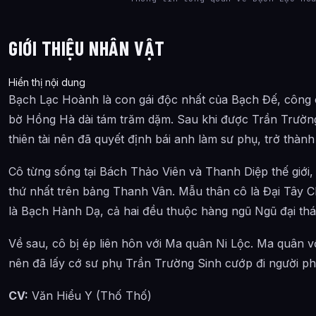
GIỚI THIỆU NHÂN VẬT
Hiển thị nội dung
Bạch Lạc Hoành là con gái độc nhất của Bạch Đế, công 
bờ Hồng Hà dài tám trăm dặm. Sau khi được Trần Trườn
thiên tài nên đã quyết định bái anh làm sư phụ, trở thàn
Cô từng sống tại Bách Thảo Viên và Thanh Diệp thế giới, h
thứ nhất trên bảng Thanh Vân. Mẫu thân cô là Đại Tây 
là Bạch Hành Dạ, cả hai đều thuộc hàng ngũ Ngũ đại th
Về sau, cô bị ép liên hôn với Ma quân Ni Lộc. Ma quân 
nên đã lấy cớ sư phụ Trần Trường Sinh cướp đi người ph
CV:
Văn Hiểu Y (Thố Thố)