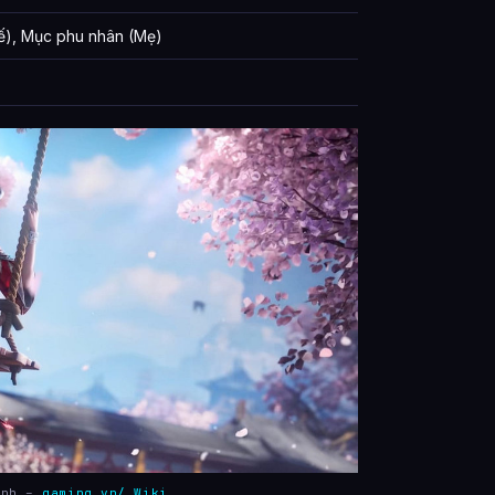
ế), Mục phu nhân (Mẹ)
ành –
gaming.vn/ Wiki