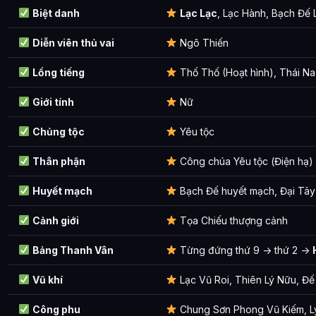
Biệt danh
Lạc Lạc
, Lạc Hành, Bạch Đế
Diễn viên thủ vai
Ngô Thiến
Lồng tiếng
Thố Thố (Hoạt hình), Thái Na 
Giới tính
Nữ
Chủng tộc
Yêu tộc
Thân phận
Công chúa Yêu tộc (Điện hạ)
Huyết mạch
Bạch Đế huyết mạch, Đại Tây
Cảnh giới
Tọa Chiếu thượng cảnh
Bảng Thanh Vân
Từng đứng thứ 9 -> thứ 2 ->
Vũ khí
Lạc Vũ Roi, Thiên Lý Nữu, Đế
Công phu
Chung Sơn Phong Vũ Kiếm, L