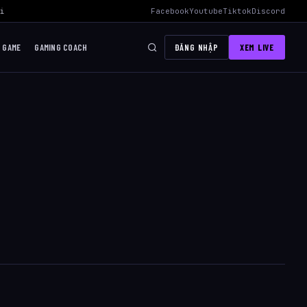
i Mid Hiệu Quả Nhất
›
AWC 2026 Liên Quân Mobile – Lịch Thi Đấu, Độ
Facebook
Youtube
Tiktok
Discord
I GAME
GAMING COACH
ĐĂNG NHẬP
XEM LIVE