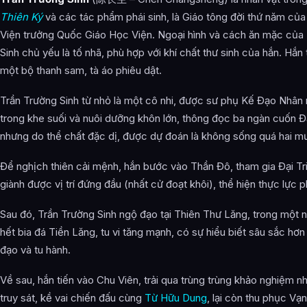
Quan hệ nhân vật
Thiên Ký
và các tác phẩm phái sinh, là Giáo tông đời thứ năm củ
Kinh lịch nhân sinh (Tiểu thuyết)
Viện trưởng Quốc Giáo Học Viện. Ngoại hình và cách ăn mặc của
Sinh chủ yếu là tố nhã, phù hợp với khí chất thư sinh của hắn. Hắ
Trải nghiệm những năm đầu:
một bộ thanh sam, tà áo phiêu dật.
Hành trình nghịch thiên cải mệnh:
Trần Trường Sinh từ nhỏ là một cô nhi, được sư phụ Kế Đạo Nhân
Ngộ đạo tại Thiên Thư Lăng và mạo hiểm ở Chu Viên:
trong khe suối và nuôi dưỡng khôn lớn, thông đọc ba ngàn cuốn Đ
Trở thành Giáo tông và du lịch thiên hạ:
nhưng do thể chất đặc dị, được dự đoán là không sống quá hai mươ
Quyết chiến và thắng lợi:
Để nghịch thiên cải mệnh, hắn bước vào Thần Đô, tham gia Đại Tri
giành được vị trí đứng đầu (nhất cử đoạt khôi), thể hiện thực lực 
Vận mệnh cuối cùng:
Phim truyền hình (Cốt truyện chi tiết)
Sau đó, Trần Trường Sinh ngộ đạo tại Thiên Thư Lăng, trong một
hết bia đá Tiền Lăng, tu vi tăng mạnh, có sự hiểu biết sâu sắc hơn
Trải nghiệm những năm đầu và xuất sư
đạo và tu hành.
Tiến vào Thần Đô, sơ lộ phong mang (bắt đầu bộc lộ tài năng)
Về sau, hắn tiến vào Chu Viên, trải qua trùng trùng khảo nghiệm n
Đại Triều Thí và nâng cao thực lực
truy sát, kề vai chiến đấu cùng
Từ Hữu Dung
, lại còn thu phục Vạ