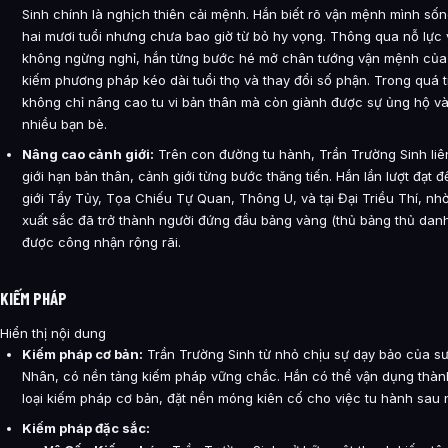
Sinh chính là nghịch thiên cải mệnh. Hắn biết rõ vận mệnh mình số
hai mươi tuổi nhưng chưa bao giờ từ bỏ hy vọng. Thông qua nỗ lực 
không ngừng nghỉ, hắn từng bước hé mở chân tướng vận mệnh của 
kiếm phương pháp kéo dài tuổi thọ và thay đổi số phận. Trong quá t
không chỉ nâng cao tu vi bản thân mà còn giành được sự ủng hộ v
nhiều bạn bè.
Nâng cao cảnh giới:
Trên con đường tu hành, Trần Trường Sinh liê
giới hạn bản thân, cảnh giới từng bước thăng tiến. Hắn lần lượt đạt 
giới Tẩy Tủy, Tọa Chiếu Tự Quan, Thông U, và tại Đại Triều Thí, nh
xuất sắc đã trở thành người đứng đầu bảng vàng (thủ bảng thủ danh
được công nhận rộng rãi.
KIẾM PHÁP
Hiển thị nội dung
Kiếm pháp cơ bản:
Trần Trường Sinh từ nhỏ chịu sự dạy bảo của s
Nhân, có nền tảng kiếm pháp vững chắc. Hắn có thể vận dụng thàn
loại kiếm pháp cơ bản, đặt nền móng kiên cố cho việc tu hành sau 
Kiếm pháp đặc sắc: