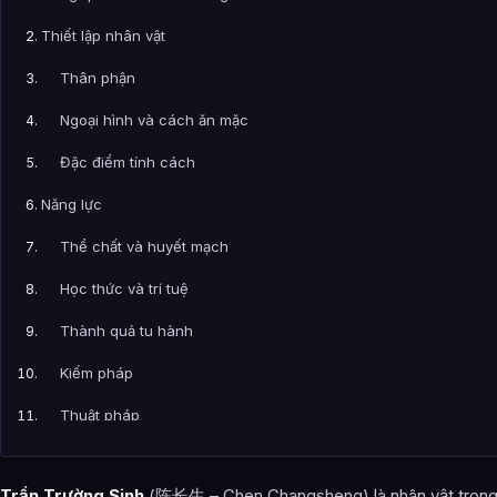
Thiết lập nhân vật
Thân phận
Ngoại hình và cách ăn mặc
Đặc điểm tính cách
Năng lực
Thể chất và huyết mạch
Học thức và trí tuệ
Thành quả tu hành
Kiếm pháp
Thuật pháp
Sở hữu bảo vật vũ khí
Trần Trường Sinh
(陈长生 – Chen Changsheng) là nhân vật tron