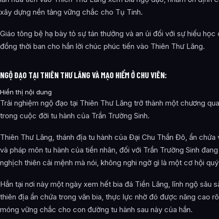
xây dựng nền tảng vững chắc cho Tụ Tinh.
Giáo tông bệ hạ bày tỏ sự tán thưởng và an ủi đối với sự hiếu học
đồng thời ban cho hắn lời chúc phúc tiến vào Thiên Thư Lăng.
NGỘ ĐẠO TẠI THIÊN THƯ LĂNG VÀ MẠO HIỂM Ở CHU VIÊN:
Hiển thị nội dung
Trải nghiệm ngộ đạo tại Thiên Thư Lăng trở thành một chương qua
trong cuộc đời tu hành của Trần Trường Sinh.
Thiên Thư Lăng, thánh địa tu hành của Đại Chu Thần Đô, ẩn chứa v
và pháp môn tu hành của tiền nhân, đối với Trần Trường Sinh đang
nghịch thiên cải mệnh mà nói, không nghi ngờ gì là một cơ hội quý
Hắn tại nơi này một ngày xem hết bia đá Tiền Lăng, lĩnh ngộ sâu sắ
thiên địa ẩn chứa trong văn bia, thực lực nhờ đó được nâng cao rõ
móng vững chắc cho con đường tu hành sau này của hắn.