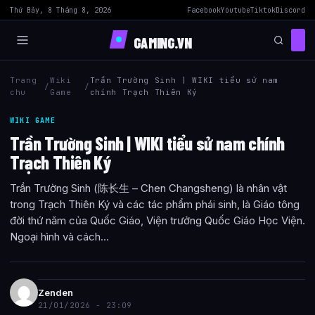
Thứ Bảy, 8 Tháng 8, 2026
Facebook
Youtube
Tiktok
Discord
GAMING.VN
Trang
Wiki
Trần Trường Sinh | WIKI tiểu sử nam
/
/
chu
Game
chính Trạch Thiên Ký
WIKI GAME
Trần Trường Sinh | WIKI tiểu sử nam chính
Trạch Thiên Ký
Trần Trường Sinh (陈长生 – Chen Changsheng) là nhân vật
trong Trạch Thiên Ký và các tác phẩm phái sinh, là Giáo tông
đời thứ năm của Quốc Giáo, Viện trưởng Quốc Giáo Học Viện.
Ngoại hình và cách...
Zenden
21/01/2026 - 23:09