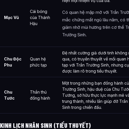
hiện mọi nhiệm vụ của bà.
Cái bóng
Có quan hệ mập mờ với Trần Trườ
Mạc Vũ
của Thánh
mắc chứng mất ngủ lâu năm, có t
Hậu
giảm nhờ mùi hương trên cơ thể T
Trường Sinh.
Đệ nhất cường giả dưới tinh không
Chu Độc
Quan hệ
qua, có truyền thuyết về mối quan
Phu
phức tạp
tạp với Trần Trường Sinh, nhưng cụ
được làm rõ trong tiểu thuyết.
Một trong những bạn đồng hành củ
Trường Sinh, hậu duệ của Chu Tư
Chu
Thần thú
Tướng, sở hữu thực lực mạnh mẽ và
Tước
đồng hành
trung thành, nhiều lần giúp đỡ Trầ
Sinh trong chiến đấu.
KINH LỊCH NHÂN SINH (TIỂU THUYẾT)