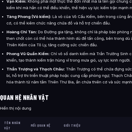
Vạn Kiếm:
Không phải một thực thể đơn nhất mà là tên gọi chung c
kiếm khí mà hắn có thể điều khiển, thể hiện uy lực kiếm trận mạnh 
Tàng Phong (Vỏ kiếm):
Là vỏ của Vô Cấu Kiếm, bên trong cũng ẩ
cơ, có thể kiêm chức năng chứa đồ và hỗ trợ chiến đấu.
Hoàng Chỉ Tán:
Do Đường gia tặng, không chỉ là pháp bảo phòng 
then chốt còn có thể hóa thành hình dù để tấn công, bên trong dù
Thiên Kiếm của Tô Ly, tăng cường sức chiến đấu.
Phong Vũ Quần Kiếm:
Chỉ vô số danh kiếm mà Trần Trường Sinh c
khiển, tạo thành kiếm trận hùng vĩ trong mưa gió, uy lực kinh người.
Thần Trượng và Thạch Châu:
Thần Trượng có thể chứa đựng sức
bí, hỗ trợ thi triển thuật pháp hoặc cung cấp phòng ngự; Thạch Châ
hóa thành từ năm tấm Thiên Thư Bia, ẩn chứa thiên cơ và sức mạnh
QUAN HỆ NHÂN VẬT
Hiển thị nội dung
TÊN NHÂN
MỐI QUAN HỆ
GIỚI THIỆU
VẬT