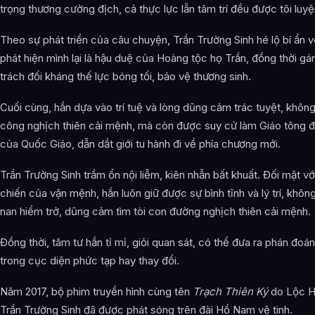
Thiên Thư Lăng ngộ đạo
trọng thương cường địch, cả thực lực lẫn tâm trí đều được tôi luyệ
Chu Viên lịch hiểm và nâng cao thực lực
Theo sự phát triển của câu chuyện, Trần Trường Sinh hé lộ bí ẩn v
phát hiện mình lại là hậu duệ của Hoàng tộc họ Trần, đồng thời gá
Kế nhiệm Giáo tông và du lịch thiên hạ
trách đối kháng thế lực bóng tối, bảo vệ thương sinh.
Quyết chiến Ma Quân và cứu vớt thương sinh
Cuối cùng, hắn dựa vào trí tuệ và lòng dũng cảm trác tuyệt, không
Truyền thừa và khởi đầu mới
công nghịch thiên cải mệnh, mà còn được suy cử làm Giáo tông đ
Tác phẩm liên quan
của Quốc Giáo, dẫn dắt giới tu hành đi về phía chương mới.
Hình ảnh về Trần Trường Sinh
Trần Trường Sinh trầm ổn nội liễm, kiên nhẫn bất khuất. Đối mặt vớ
chiến của vận mệnh, hắn luôn giữ được sự bình tĩnh và lý trí, không
Bài Viết Liên Quan
nan hiểm trở, dũng cảm tìm tòi con đường nghịch thiên cải mệnh.
Câu Hỏi Thường Gặp
Đồng thời, tâm tư hắn tỉ mỉ, giỏi quan sát, có thể đưa ra phán đoá
Trần Trường Sinh là ai?
trong cục diện phức tạp hay thay đổi.
Cảnh giới tu luyện của Trần Trường Sinh như thế nào?
Năm 2017, bộ phim truyền hình cùng tên
Trạch Thiên Ký
do Lộc H
Trần Trường Sinh xuất hiện trong tác phẩm nào?
Trần Trường Sinh đã được phát sóng trên đài Hồ Nam vệ tinh.