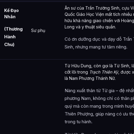
Ân sư của Trần Trường Sinh, cựu V
Kế Đạo
Quốc Giáo Học Viện mất tích nhiều 
Nhân
hữu khả năng giao chiến với Hoàn
Long và y thuật siêu quần.
(Thương
Sư phụ
Hành
Có ơn dưỡng dục và dạy dỗ Trần
Chu)
Sinh, nhưng mang tư tâm riêng.
Từ Hữu Dung, còn gọi là Từ Sinh, l
cốt lõi trong
Trạch Thiên Ký
, được 
là Nam Phương Thánh Nữ.
Nàng xuất thân từ Từ gia – đệ nhất
phương Nam, không chỉ có thân p
quý mà còn mang trong mình huy
Thiên Phượng, giúp nàng có ưu thế
trong tu hành.