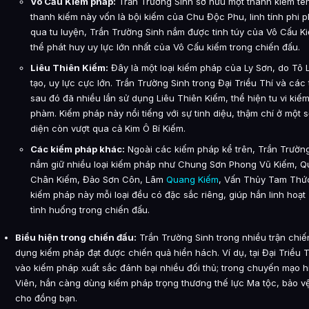
Vô Cấu Kiếm pháp:
Trần Trường Sinh sở hữu một thanh kiếm tên
thanh kiếm này vốn là bội kiếm của Chu Độc Phu, linh tính phi
qua tu luyện, Trần Trường Sinh nắm được tinh túy của Vô Cấu K
thể phát huy uy lực lớn nhất của Vô Cấu kiếm trong chiến đấu.
Liêu Thiên Kiếm:
Đây là một loại kiếm pháp của Ly Sơn, do Tô 
tạo, uy lực cực lớn. Trần Trường Sinh trong Đại Triều Thí và các 
sau đó đã nhiều lần sử dụng Liêu Thiên Kiếm, thể hiện tu vi kiếm
phàm. Kiếm pháp này nổi tiếng với sự tinh diệu, thậm chí ở một
diện còn vượt qua cả Kim Ô Bí Kiếm.
Các kiếm pháp khác:
Ngoài các kiếm pháp kể trên, Trần Trườn
nắm giữ nhiều loại kiếm pháp như Chung Sơn Phong Vũ Kiếm, Q
Chân Kiếm, Đảo Sơn Côn, Lâm
Quang Kiếm
, Vấn Thủy Tam Th
kiếm pháp này mỗi loại đều có đặc sắc riêng, giúp hắn linh hoạt
tình huống trong chiến đấu.
Biểu hiện trong chiến đấu:
Trần Trường Sinh trong nhiều trận chiế
dụng kiếm pháp đạt được chiến quả hiển hách. Ví dụ, tại Đại Triều 
vào kiếm pháp xuất sắc đánh bại nhiều đối thủ; trong chuyến mạo 
Viên, hắn càng dùng kiếm pháp trọng thương thế lực Ma tộc, bảo v
cho đồng bạn.