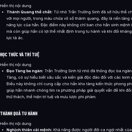
Hiển thị nội dung
Thánh Quang thể chất:
Từ nhỏ Trần Trường Sinh đã sở hữu thể ch
với mọi người, trong máu chứa vô số thánh quang, đây là nền tảng c
năng lực của hắn. Đặc điểm này không chỉ ban cho hắn sinh mệnh l
mà còn giúp hắn có lợi thế nhất định trong tu hành và khi đối kháng
lực tà ác.
HỌC THỨC VÀ TRÍ TUỆ
Hiển thị nội dung
Đạo Tàng ba ngàn:
Trần Trường Sinh từ nhỏ đã thông đọc ba ngà
Tàng, có sự hiểu biết sâu sắc và kiến giải độc đáo đối với các kinh 
Điều này không chỉ cung cấp cho hắn kho tàng kiến thức phong p
giúp hắn nhanh chóng tìm ra phương pháp giải quyết vấn đề khi đối
thử thách, thể hiện trí tuệ và mưu lược phi phàm.
THÀNH QUẢ TU HÀNH
Hiển thị nội dung
Nghịch thiên cải mệnh:
Khả năng được người đời ca ngợi nhất của