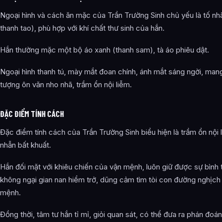
Ngoại hình và cách ăn mặc của Trần Trường Sinh chủ yếu là tố nhã
thanh tao), phù hợp với khí chất thư sinh của hắn.
Hắn thường mặc một bộ áo xanh (thanh sam), tà áo phiêu dật.
Ngoại hình thanh tú, mày mắt đoan chính, ánh mắt sáng ngời, mang
tượng ôn văn nho nhã, trầm ổn nội liễm.
ĐẶC ĐIỂM TÍNH CÁCH
Đặc điểm tính cách của Trần Trường Sinh biểu hiện là trầm ổn nội l
nhẫn bất khuất.
Hắn đối mặt với khiêu chiến của vận mệnh, luôn giữ được sự bình tĩn
không ngại gian nan hiểm trở, dũng cảm tìm tòi con đường nghịch 
mệnh.
Đồng thời, tâm tư hắn tỉ mỉ, giỏi quan sát, có thể đưa ra phán đoá