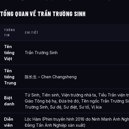
Các mối quan hệ quan trọng của Trần Trường Sinh là gì?
TỔNG QUAN VỀ TRẦN TRƯỜNG SINH
Thông tin về Trần Trường Sinh được tổng hợp từ đâu?
THÔNG
CHI TIẾT
TIN
Tên
tiếng
Trần Trường Sinh
Việt
Tên
tiếng
陈长生 – Chen Changsheng
Trung
Từ Sinh, Tiên sinh, Viện trưởng nhà ta, Tiểu Trần viện t
Biệt
Giáo Tông bệ hạ, Đứa trẻ đó, Tên ngốc Trần Trường Si
danh
Trường Sinh, Sư đệ, Sư điệt, Sư tổ, Vị kia
Diễn
Lộc Hàm (Phim truyền hình 2016 do Ninh Manh Ảnh Ngh
viên
Đằng Tấn Ảnh Nghiệp sản xuất)