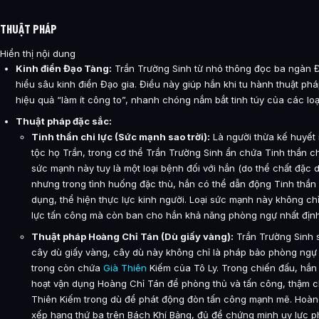
THUẬT PHÁP
Hiển thị nội dung
Kinh điển Đạo Tàng:
Trần Trường Sinh từ nhỏ thông đọc ba ngàn 
hiểu sâu kinh điển Đạo gia. Điều này giúp hắn khi tu hành thuật ph
hiệu quả “làm ít công to”, nhanh chóng nắm bắt tinh túy của các loạ
Thuật pháp đặc sắc:
Tinh thần chi lực (Sức mạnh sao trời):
Là người thừa kế huyế
tộc họ Trần, trong cơ thể Trần Trường Sinh ẩn chứa Tinh thần chi
sức mạnh này tuy là một loại bệnh đối với hắn (do thể chất đặc d
nhưng trong tình huống đặc thù, hắn có thể dẫn động Tinh thần 
dụng, thể hiện thực lực kinh người. Loại sức mạnh này không ch
lực tấn công mà còn ban cho hắn khả năng phòng ngự nhất định
Thuật pháp Hoàng Chỉ Tán (Dù giấy vàng):
Trần Trường Sinh 
cây dù giấy vàng, cây dù này không chỉ là pháp bảo phòng ng
trong còn chứa
Già Thiên
Kiếm của Tô Ly. Trong chiến đấu, hắn 
hoạt vận dụng Hoàng Chỉ Tán để phòng thủ và tấn công, thậm c
Thiên Kiếm trong dù để phát động đòn tấn công mạnh mẽ. Hoàn
xếp hạng thứ ba trên Bách Khí Bảng, đủ để chứng minh uy lực 