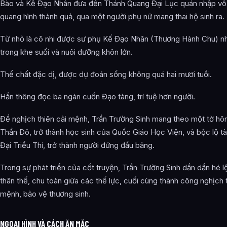
Bào và Kế Đạo Nhân đưa đến Thánh Quang Đại Lục quán nhập vô
quang hình thành quả, qua một người phụ nữ mang thai hộ sinh ra.
Từ nhỏ là cô nhi được sư phụ Kế Đạo Nhân (Thương Hành Chu) n
trong khe suối và nuôi dưỡng khôn lớn.
Thể chất đặc dị, được dự đoán sống không quá hai mươi tuổi.
Hắn thông đọc ba ngàn cuốn Đạo tàng, trí tuệ hơn người.
Để nghịch thiên cải mệnh, Trần Trường Sinh mang theo một tờ hô
Thần Đô, trở thành học sinh của Quốc Giáo Học Viện, và bộc lộ tài
Đại Triều Thí, trở thành người đứng đầu bảng.
Trong sự phát triển của cốt truyện, Trần Trường Sinh dần dần hé lộ
thân thế, chu toàn giữa các thế lực, cuối cùng thành công nghịch t
mệnh, bảo vệ thương sinh.
NGOẠI HÌNH VÀ CÁCH ĂN MẶC