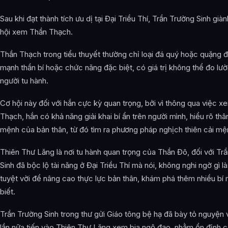
Sau khi đạt thành tích ưu dị tại Đại Triều Thí, Trần Trường Sinh gi
hội xem Thần Thạch.
Thần Thạch trong tiểu thuyết thường chỉ loại đá quý hoặc quặng 
mạnh thần bí hoặc chức năng đặc biệt, có giá trị không thể đo lườ
người tu hành.
Cơ hội này đối với hắn cực kỳ quan trọng, bởi vì thông qua việc 
Thạch, hắn có khả năng giải khai bí ẩn trên người mình, hiểu rõ thâ
mệnh của bản thân, từ đó tìm ra phương pháp nghịch thiên cải mệ
Thiên Thư Lăng là nơi tu hành quan trọng của Thần Đô, đối với Tr
Sinh đã bộc lộ tài năng ở Đại Triều Thí mà nói, không nghi ngờ gì l
tuyệt vời để nâng cao thực lực bản thân, khám phá thêm nhiều bí
biết.
Trần Trường Sinh trong thư gửi Giáo tông bệ hạ đã bày tỏ nguyệ
lần nữa tiến vào Thiên Thư Lăng xem bia ngộ đạo, nhằm ổn định cả