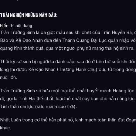
TRẢI NGHIỆM NHỮNG NĂM ĐẦU:
Hiển thị nội dung
Trần Trường Sinh là ba giọt máu sau khi chết của Trần Huyền Bá,
Bào và Kế Đạo Nhân đưa đến Thánh Quang Đại Lục quán nhập vô
quang hình thành quả, qua một người phụ nữ mang thai hộ sinh ra.
Thời kỳ sơ sinh bị người ta đánh cắp, sau đó ở bên bờ suối khi đối
long thì được Kế Đạo Nhân (Thương Hành Chu) cứu từ trong dòn
nuôi lớn.
Trần Trường Sinh sở hữu một loại thể chất huyết mạch Hoàng tộc
dị, gọi là Tinh Hải thể chất, loại thể chất này ban cho hắn năng lự
Tinh thần chi lực (sức mạnh sao trời).
Nhật Luân trong cơ thể hắn phát nổ, kinh mạch toàn thân đứt đoạn
khúc.