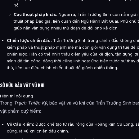
nó.
Các thuật pháp khác:
Ngoài ra, Trần Trường Sinh còn nắm giữ n
thuật pháp Đạo gia, liên quan đến Ngũ Hành Bát Quái, Phù chú
giúp hắn vận dụng nhiều thủ đoạn để đối phó kẻ địch.
Chiến lược chiến đấu:
Trần Trường Sinh trong chiến đấu không ch
kiếm pháp và thuật pháp mạnh mẽ mà còn giỏi vận dụng trí tuệ để 
chiến lược. Hắn có thể nhìn thấu điểm yếu của kẻ địch, tận dụng lợi
mình để tấn công; đồng thời cũng linh hoạt ứng biến trước sự thay đ
thủ, liên tục điều chỉnh chiến thuật để giành chiến thắng.
SỞ HỮU BẢO VẬT VŨ KHÍ
Hiển thị nội dung
Trong
Trạch Thiên Ký
, bảo vật và vũ khí của Trần Trường Sinh b
vật phẩm quý hiếm:
Vô Cấu Kiếm:
Được chế tạo từ râu rồng của Hoàng Kim Cự Long, s
cùng, là vũ khí chiến đấu chính.