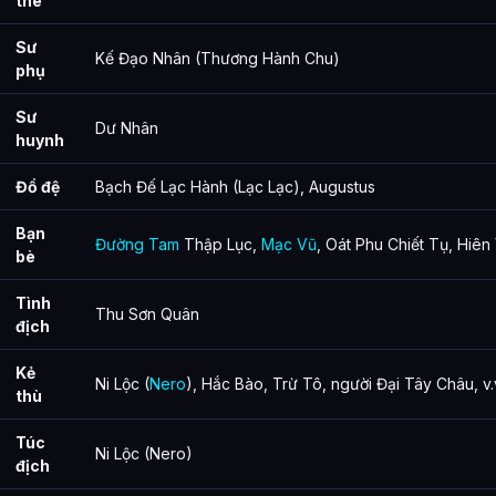
thê
Sư
Kế Đạo Nhân (Thương Hành Chu)
phụ
Sư
Dư Nhân
huynh
Đồ đệ
Bạch Đế Lạc Hành (Lạc Lạc), Augustus
Bạn
Đường Tam
Thập Lục,
Mạc Vũ
, Oát Phu Chiết Tụ, Hiên
bè
Tình
Thu Sơn Quân
địch
Kẻ
Ni Lộc (
Nero
), Hắc Bào, Trừ Tô, người Đại Tây Châu, v.
thù
Túc
Ni Lộc (Nero)
địch