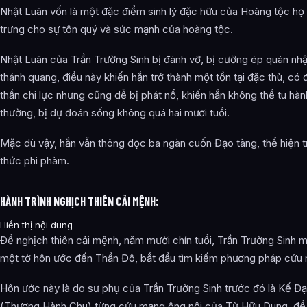
Nhật Luân vốn là một đặc điểm sinh lý đặc hữu của Hoàng tộc họ 
trưng cho sự tôn quý và sức mạnh của hoàng tộc.
Nhật Luân của Trần Trường Sinh bị đánh vỡ, bị cưỡng ép quán nhậ
thánh quang, điều này khiến hắn trở thành một tồn tại đặc thù, có
thần chi lực nhưng cũng dễ bị phát nổ, khiến hắn không thể tu hà
thường, bị dự đoán sống không quá hai mươi tuổi.
Mặc dù vậy, hắn vẫn thông đọc ba ngàn cuốn Đạo tàng, thể hiện tr
thức phi phàm.
HÀNH TRÌNH NGHỊCH THIÊN CẢI MỆNH:
Hiển thị nội dung
Để nghịch thiên cải mệnh, năm mười chín tuổi, Trần Trường Sinh 
một tờ hôn ước đến Thần Đô, bắt đầu tìm kiếm phương pháp cứu
Hôn ước này là do sư phụ của Trần Trường Sinh trước đó là Kế Đ
(Thương Hành Chu) từng cứu mạng ông nội của Từ Hữu Dung, để