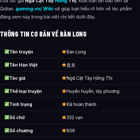
của tác giả
Ngã Cật Tây
Hồng
Thị
, xuất bản lần đầu tiên tại
Câu Hỏi Thường Gặp
Qidian.
gaming.vn/ Wiki
sẽ giúp bạn hiểu rõ hơn về tác phẩm
đáng xem này trong bài viêt chi tiết dưới đây.
Bàn Long – Tóm tắt sơ lược và đánh giá chi tiết là ai?
Cảnh giới tu luyện của Bàn Long – Tóm tắt sơ lược và đánh
THÔNG TIN CƠ BẢN VỀ BÀN LONG
giá chi tiết như thế nào?
Thông tin về Bàn Long – Tóm tắt sơ lược và đánh giá chi tiết
Tên truyện
Bàn Long
được tổng hợp từ đâu?
Tên Hán Việt
盘龙
Tác giả
Ngã Cật Tây Hồng Thị
Thể loại truyện
Huyền huyễn, tây phương
Tình trạng
Đã hoàn thành
Số chữ
332 vạn
Số chương
806