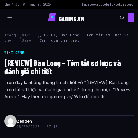
Chủ Nhật, 9 Tháng 8, 2026
Facebook
Youtube
Tiktok
Discord
GAMING.VN
Trang
Wiki
[REVIEW] Bàn Long – Tóm tắt sơ lược và
/
/
chu
Game
đánh giá chi tiết
WIKI GAME
[REVIEW] Bàn Long – Tóm tắt sơ lược và
đánh giá chi tiết
Trên đây là những thông tin chi tiết về “[REVIEW] Bàn Long –
Tóm tắt sơ lược và đánh giá chi tiết“, trong thu mục “Review
Anime“. Hãy theo dõi gaming.vn/ Wiki để đọc th...
Zenden
08/09/2023 - 07:13