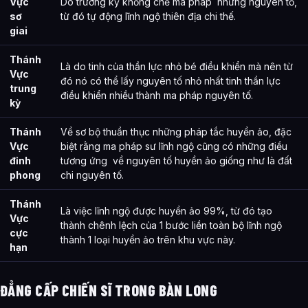
Vực
Do trường kỳ khống chế ma pháp những nguyên tố,
sơ
từ đó tự động lĩnh ngộ thiên địa chi thế.
giai
Thánh
Là do tinh của thần lực nhỏ bé điều khiển mà nên từ
Vực
đó nó có thể lấy nguyên tố nhỏ nhất tinh thần lực
trung
điều khiển nhiều thành ma pháp nguyên tố.
kỳ
Thánh
Về sơ bộ thuần thục những pháp tắc huyền ảo, đặc
Vực
biệt rằng ma pháp sư lĩnh ngộ cũng có những điều
đỉnh
tương ứng về nguyên tố huyền ảo giống như là đất
phong
chi nguyên tố.
Thánh
Là việc lĩnh ngộ được huyền ảo 99%, từ đó tạo
Vực
thành chênh lệch của 1 bước liền toàn bộ lĩnh ngộ
cực
thành 1 loại huyền ảo trên khu vực này.
hạn
ĐẲNG CẤP CHIẾN SĨ TRONG BÀN LONG