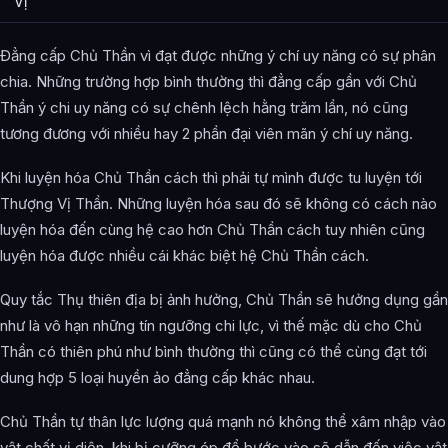
Vị
Đẳng cấp Chủ Thần vì đạt được những ý chí uy năng có sự phân
chia. Những trường hợp bình thường thì đẳng cấp gần với Chủ
Thần ý chi uy năng có sự chênh lệch hằng trăm lần, nó cũng
tương đương với nhiều hay 2 phần đại viên mãn ý chí uy năng.
Khi luyện hóa Chủ Thần cách thì phải tự mình được tu luyện tới
Thượng Vị Thần. Những luyện hóa sau đó sẽ không có cách nào
luyện hóa đến cùng hệ cao hơn Chủ Thần cách tuy nhiên cũng
luyện hóa được nhiều cái khác biệt hệ Chủ Thần cách.
Quy tắc Thụ thiên địa bị ảnh hưởng, Chủ Thần sẽ hưởng dụng gần
như là vô hạn những tín ngưỡng chi lực, vì thế mặc dù cho Chủ
Thần có thiên phú như bình thường thì cũng có thể cùng đạt tới
dung hợp 5 loại huyền ảo đẳng cấp khác nhau.
Chủ Thần tự thân lực lượng quá mạnh nó không thể xâm nhập vào
vật chất vị diện, khi bị cưỡng ép để bước vào sẽ dẫn đến việc vật