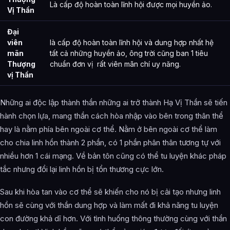
Là cấp độ hoàn toàn lĩnh hội được mọi huyền ảo.
Vị Thần
Đại
viên
là cấp độ hoàn toàn lĩnh hội và dung hợp nhất hệ
mãn
tất cả những huyền ảo, ông trời cũng ban 1 tiêu
Thượng
chuẩn đơn vị rất viên mãn chí uy năng.
vị Thần
Những ai độc lập thành thần những ai trở thành Hạ Vị Thần sẽ tiến
hành chọn lựa, mang thần cách hòa nhập vào bên trong thân thể
hay là nằm phía bên ngoài cơ thể. Nằm ở bên ngoài cơ thể làm
cho chia linh hồn thành 2 phần, có 1 phần phân thân tương tự với
nhiều hơn 1 cái mạng. Về bản tôn cũng có thể tu luyện khác pháp
tắc nhưng đổi lại linh hồn bị tổn thương cực lớn.
Sau khi hòa tan vào cơ thể sẽ khiến cho nó bị cải tạo nhưng linh
hồn sẽ cùng với thần dung hợp và làm mất đi khả năng tu luyện
con đường khả dĩ hơn. Với tình huống thông thường cùng với thần