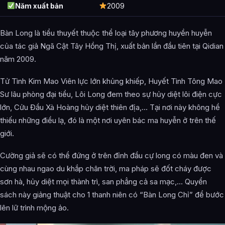
Năm xuất bản
2009
Bàn Long là tiểu thuyết thuộc thể loại tây phương huyền huyễn
của tác giả Ngã Cật Tây Hồng Thị, xuất bản lần đầu tiên tại Qidian
năm 2009.
Tử Tình Kim Mao Viên lực lớn khủng khiếp, Huyết Tình Tông Mao
Sư lâu phòng đại tiểu, Lôi Long đem theo sự hủy diệt lôi điện cực
lớn, Cửu Đầu Xà Hoàng hủy diệt thiên địa,… Tại nơi này không hề
thiếu những điều lạ, đó là một nơi uyên bác ma huyễn ở trên thế
giới.
Cường giả sẽ có thể đứng ở trên đỉnh đầu cự long có màu đen và
cùng nhau ngao du khắp chân trời, ma pháp sẽ đốt cháy được
sơn hà, hủy diệt mọi thành trì, san phẳng cả sa mạc,… Quyển
sách này giảng thuật cho 1 thanh niên có “Bàn Long Chỉ” để bước
lên lữ trình mộng ảo.