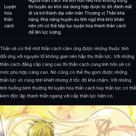
Người thần cách với linh hồn nếu như không xứng
Luyện
thì huyền ảo khó mà dung hợp được từ đó đánh mất
hóa
đi và trở thành đại viên mãn Thượng vị Thần khả
thần
năng. Khả năng huyền ảo lĩnh ngộ khá khó khăn
cách
nên chỉ có thể tiếp tục luyện hóa thành thần cách
để lên lực lượng.
Thần sẽ có thể nhờ thần cách cảm ứng được những thuộc tính
đối ứng với nguyên tố không gian nên hấp thu thần lực. Với những
thần cách đẳng cấp càng cao thì thần cách cùng linh hồn sẽ có
mức phù hợp càng cao. Nó cũng có thể thu gom được những
thần lực vô cùng tinh khiết nhưng ở tốc độ khá chậm. Với những
tình huống bình thường thì luyện hóa thần cách hay thần lực có thể
kém độc lập thành thần ngang với cấp thần lực hiện có.