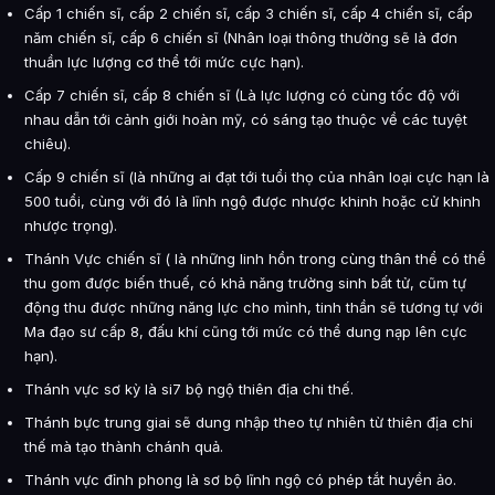
Cấp 1 chiến sĩ, cấp 2 chiến sĩ, cấp 3 chiến sĩ, cấp 4 chiến sĩ, cấp
năm chiến sĩ, cấp 6 chiến sĩ (Nhân loại thông thường sẽ là đơn
thuần lực lượng cơ thể tới mức cực hạn).
Cấp 7 chiến sĩ, cấp 8 chiến sĩ (Là lực lượng có cùng tốc độ với
nhau dẫn tới cảnh giới hoàn mỹ, có sáng tạo thuộc về các tuyệt
chiêu).
Cấp 9 chiến sĩ (là những ai đạt tới tuổi thọ của nhân loại cực hạn là
500 tuổi, cùng với đó là lĩnh ngộ được nhược khinh hoặc cử khinh
nhược trọng).
Thánh Vực chiến sĩ ( là những linh hồn trong cùng thân thể có thể
thu gom được biến thuế, có khả năng trường sinh bất tử, cũm tự
động thu được những năng lực cho mình, tinh thần sẽ tương tự với
Ma đạo sư cấp 8, đấu khí cũng tới mức có thể dung nạp lên cực
hạn).
Thánh vực sơ kỳ là si7 bộ ngộ thiên địa chi thế.
Thánh bực trung giai sẽ dung nhập theo tự nhiên từ thiên địa chi
thế mà tạo thành chánh quả.
Thánh vực đỉnh phong là sơ bộ lĩnh ngộ có phép tắt huyền ảo.