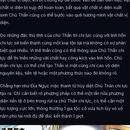
chất vị diện bị sụp đổ hoàn toàn, bất quá vật chất vị diện xuất
sinh Chủ Thần cũng có thể bước vào quê hương mình vật chất vị
diện.
Do những đặc thù tính của chủ Thần thì chi lực cùng với linh hồn
chi lực sẽ biến thành cùng một loại tộn tại mà không có sự phân
biệt quá nhiều. Vì thế thần cũng có thể thông qua Chủ Thần chi
lực để thi triển những vật chất hay công kích vào linh hồn. Chủ
thần chi lực có thể chế tạo Thần vị mặt cùng chí cao vô diện
nguyên liệu, tiền tệ hoặc một phương thức nào đó không rõ.
Chẳng hạn như Địa Ngục mặc thanh từ hủy diệt Chủ Thân chi lực
tạo ra. Chỉ cần biết rõ phương pháp có thể một lần nữa phương
diện tiền tệ ở bên trong rút ra chủ Thần chi lực, có thể cần một
lực lượng cực lớn, thông thường 1 gia tộc cổ xưa tích lũy vô số
năm phú tài mới đủ để đúc kết thành 1 giọt.