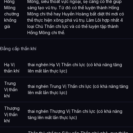
Hồng
Mông, siêu thoát vực ngoại, sẹ càng có thể giúp
Mông
sáng tạo vũ trụ. Từ đó có thể luyện thành Hồng
chưởng
Mông chi thể hay Huyền Hoàng bất diệt thì mới có
khống
thể thực hiện xông phá vũ trụ. Lâm Lôi hợp nhất 4
giả
loại Chủ Thần chi lực và có thể luyện tập thành
Hồng Mông chi thể.
Đẳng cấp thần khí
Hạ Vị
thai nghén Hạ Vị Thần chi lực (có khả năng tăng
thần khí
lên mất lần thực lực)
Trung
thai nghén Trung Vị Thần chi lực (có khả năng tăng
Vị thần
lên mất lần thực lực)
khí
Thượng
thai nghén Thượng Vị Thần chi lực (có khả năng
Vị thần
tăng lên mất lần thực lực)
khí