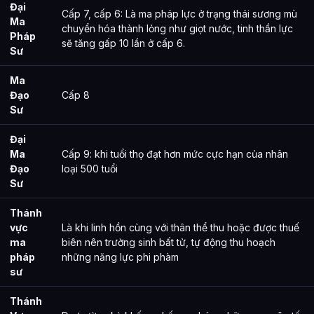
Đại
Cấp 7, cấp 6: Là ma pháp lực ở trạng thái sương mù
Ma
chuyển hóa thành lỏng như giọt nước, tinh thần lực
Pháp
sẽ tăng gấp 10 lần ở cấp 6.
Sư
Ma
Đạo
Cấp 8
Sư
Đại
Ma
Cấp 9: khi tuổi thọ đạt hơn mức cực hạn của nhân
Đạo
loại 500 tuổi
Sư
Thánh
vực
Là khi linh hồn cùng với thân thể thu hoặc được thuế
ma
biên nên trường sinh bất tử, tự động thu hoạch
pháp
những năng lực phi phàm
sư
Thánh