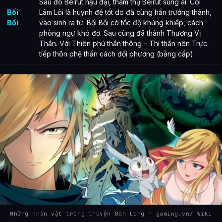
Sau đó Beirut hậu đại, thâm thụ Beirut sủng ái. Coi
Bối
Lâm Lôi là huynh đệ tốt do đã cùng hắn trưởng thành,
Bối
vào sinh ra tử. Bối Bối có tốc độ khủng khiếp, cách
phòng ngự khó đỡ. Sau cùng đã thành Thượng Vị
Thần. Với Thiên phú thần thông – Thí thần nên Trực
tiếp thôn phệ thần cách đối phương (bằng cấp).
Những nhân vật trong truyện Bàn Long – gaming.vn/ Wiki