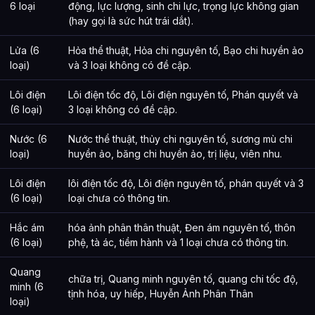
6 loại
động, lực lượng, sinh chi lực, trọng lực không gian
(hay gọi là sức hút trái dắt).
Lửa (6
Hỏa thể thuật, Hỏa chi nguyên tố, Bạo chi huyền ảo
loại)
và 3 loại không có đề cập.
Lôi điện
Lôi điện tốc độ, Lôi điện nguyên tố, Phán quyết và
(6 loại)
3 loại không có đề cập.
Nước (6
Nước thể thuật, thủy chi nguyên tố, sương mù chi
loại)
huyền ảo, băng chi huyền ảo, trị liệu, viên nhu.
Lôi điện
lôi điện tốc độ, Lôi điện nguyên tố, phán quyết và 3
(6 loại)
loại chưa có thông tin.
Hắc ám
hóa ảnh phân thân thuật, Đen ám nguyên tố, thôn
(6 loại)
phệ, tà ác, tiềm hành và 1 loại chưa có thông tin.
Quang
chữa trị, Quang minh nguyên tố, quang chi tốc độ,
minh (6
tịnh hóa, uy hiếp, Huyễn Ảnh Phân Thân
loại)