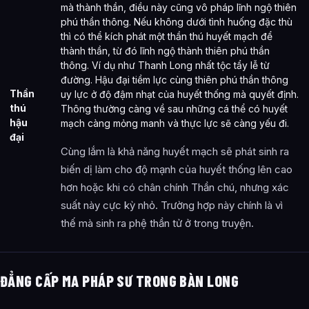
mà thành thần, điều này cũng vô pháp lĩnh ngộ thiên
phú thần thông. Nếu không dưới tình huống đặc thù
thì có thể kích phát một thần thú huyết mạch để
thành thần, từ đó lĩnh ngộ thành thiên phú thần
thông. Ví dụ như Thanh Long nhất tộc tẩy lễ từ
đường. Hậu đại tiềm lực cùng thiên phú thần thông
Thần
uy lực ở độ đậm nhạt của huyết thống mà quyết định.
thú
Thông thường càng về sau những cá thể có huyết
hậu
mạch càng mỏng manh và thực lực sẽ càng yếu đi.
đại
Cùng lắm là khả năng huyết mạch sẽ phát sinh ra
biến dị làm cho độ mạnh của huyết thống lên cao
hơn hoặc khi có chân chính Thần chú, nhưng xác
suất này cực kỳ nhỏ. Trường hợp này chính là vì
thế mà sinh ra phệ thần tử ở trong truyện.
ĐẲNG CẤP MA PHÁP SƯ TRONG BÀN LONG