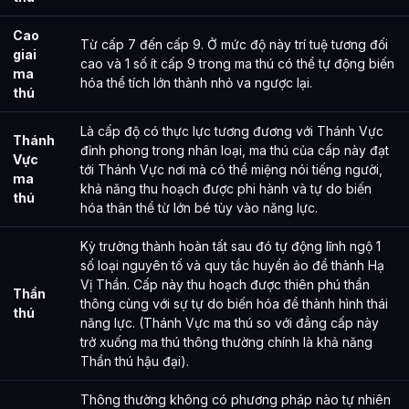
Cao
Từ cấp 7 đến cấp 9. Ở mức độ này trí tuệ tương đối
giai
cao và 1 số ít cấp 9 trong ma thú có thể tự động biến
ma
hóa thể tích lớn thành nhỏ va ngược lại.
thú
Là cấp độ có thực lực tương đương với Thánh Vực
Thánh
đỉnh phong trong nhân loại, ma thú của cấp này đạt
Vực
tới Thánh Vực nơi mà có thể miệng nói tiếng người,
ma
khả năng thu hoạch được phi hành và tự do biến
thú
hóa thân thể từ lớn bé tùy vào năng lực.
Kỳ trưởng thành hoàn tất sau đó tự động lĩnh ngộ 1
số loại nguyên tố và quy tắc huyền ảo để thành Hạ
Vị Thần. Cấp này thu hoạch được thiên phú thần
Thần
thông cùng với sự tự do biến hóa để thành hình thái
thú
năng lực. (Thánh Vực ma thú so với đẳng cấp này
trở xuống ma thú thông thường chính là khả năng
Thần thú hậu đại).
Thông thường không có phương pháp nào tự nhiên