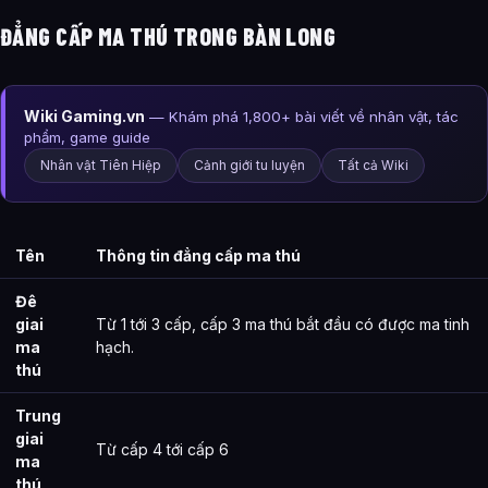
ĐẲNG CẤP MA THÚ TRONG BÀN LONG
Wiki Gaming.vn
— Khám phá 1,800+ bài viết về nhân vật, tác
phẩm, game guide
Nhân vật Tiên Hiệp
Cảnh giới tu luyện
Tất cả Wiki
Tên
Thông tin đẳng cấp ma thú
Đê
giai
Từ 1 tới 3 cấp, cấp 3 ma thú bắt đầu có được ma tinh
ma
hạch.
thú
Trung
giai
Từ cấp 4 tới cấp 6
ma
thú