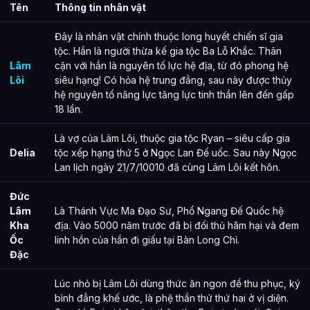
Tên
Thông tin nhân vật
Đây là nhân vật chính thuộc long huyết chiến sĩ gia
tộc. Hắn là người thừa kế gia tộc Ba Lỗ Khắc. Thân
Lâm
cận với hắn là nguyên tố lực hệ địa, từ đó phong hệ
Lôi
siêu hạng! Có hỏa hệ trung đẳng, sau này được thủy
hệ nguyên tố năng lực tăng lực tinh thần lên đến gấp
18 lần.
Là vợ của Lâm Lôi, thuộc gia tộc Ryan – siêu cấp gia
Delia
tộc xếp hạng thứ 5 ở Ngọc Lan Đế uốc. Sau này Ngọc
Lan lịch ngày 21/7/10010 đã cùng Lâm Lôi kết hôn.
Đức
Lâm
Là Thánh Vực Ma Đạo Sư, Phổ Ngang Đế Quốc hệ
Kha
địa. Vào 5000 năm trước đã bị đối thủ hãm hại và đem
Ốc
linh hồn của hắn đi giấu tại Bàn Long Chỉ.
Đặc
Lúc nhỏ bị Lâm Lôi dùng thức ăn ngon để thu phục, ký
bình đẳng khế ước, là phệ thần thử thứ hai ở vị diện.