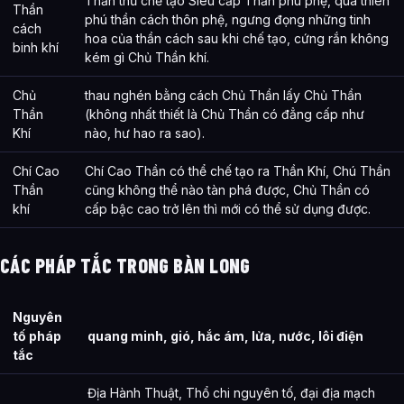
Thần thủ chế tạo Siêu cấp Thần phú phệ, qua thiên
Thần
phú thần cách thôn phệ, ngưng đọng những tinh
cách
hoa của thần cách sau khi chế tạo, cứng rắn không
binh khí
kém gì Chủ Thần khí.
Chủ
thau nghén bằng cách Chủ Thần lấy Chủ Thần
Thần
(không nhất thiết là Chủ Thần có đẳng cấp như
Khí
nào, hư hao ra sao).
Chí Cao
Chí Cao Thần có thể chế tạo ra Thần Khí, Chú Thần
Thần
cũng không thể nào tàn phá được, Chủ Thần có
khí
cấp bậc cao trở lên thì mới có thể sử dụng được.
CÁC PHÁP TẮC TRONG BÀN LONG
Nguyên
tố pháp
quang minh, gió, hắc ám, lửa, nước, lôi điện
tắc
Địa Hành Thuật, Thổ chi nguyên tố, đại địa mạch