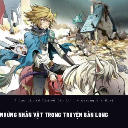
Thông tin cơ bản về Bàn Long – gaming.vn/ Wiki
NHỮNG NHÂN VẬT TRONG TRUYỆN BÀN LONG