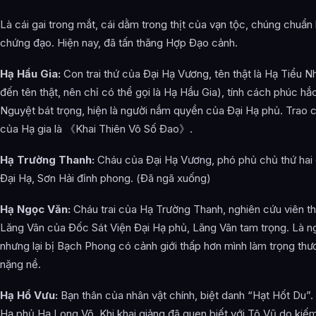
Là cái gai trong mắt, cái dằm trong thịt của vạn tộc, chúng chuẩn
chứng đạo. Hiện nay, đã tấn thăng Hợp Đạo cảnh.
Hạ Hầu Gia:
Con trai thứ của Đại Hạ Vương, tên thật là Hạ Tiểu N
đến tên thật, nên chỉ có thể gọi là Hạ Hầu Gia), tính cách phúc hắc
Nguyệt bát trọng, hiện là người nắm quyền của Đại Hạ phủ. Trao 
của Hạ gia là 《Khai Thiên Vô Số Đao》.
Hạ Trường Thanh:
Cháu của Đại Hạ Vương, phó phủ chủ thứ hai
Đại Hạ, Sơn Hải đỉnh phong. (Đã ngã xuống)
Hạ Ngọc Văn:
Cháu trai của Hạ Trường Thanh, nghiên cứu viên thiê
Lăng Vân của Đốc Sát Viện Đại Hạ phủ, Lăng Vân tam trọng. Là n
nhưng lại bị Bạch Phong có cảnh giới thấp hơn mình làm trọng thươ
nặng nề.
Hạ Hổ Vưu:
Bạn thân của nhân vật chính, biệt danh “Hạt Hốt Du”.
Hạ phủ Hạ Long Võ. Khi khai giảng đã quen biết với Tô Vũ do kiế