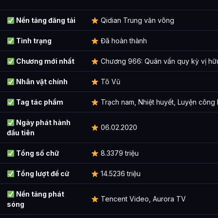
Vạn Giới
Nền tảng đăng tải
Qidian Trung văn võng
Hỗn Độn Cổ Thú
Tình trạng
Đã hoàn thành
Bổ sung
Chương mới nhất
Chương 966: Quân vấn quy kỳ vị hữu
Thành tựu của tác phẩm
Nhân vật chính
Tô Vũ
Huy hiệu vinh dự
Tag tác phẩm
Trạch nam, Nhiệt huyết, Luyện công 
Quá trình thành tựu
Ngày phát hành
Chuyển thể phim hoạt hình
06.02.2020
đầu tiên
Giới thiệu
Tổng số chữ
8.3379 triệu
Tóm tắt cốt truyện
Tổng lượt đề cử
14.5236 triệu
Sản xuất và Phát sóng
Nền tảng phát
Manhua động liên quan
Tencent Video, Aurora TV
sóng
Ảnh về Vạn Tộc Chi Kiếp