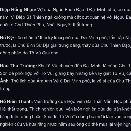
Diệp Hồng Nhạn:
Vợ của Ngưu Bách Đạo ở Đại Minh phủ, cô của 
năm. Vì Diệp Bá Thiên ngã xuống mà cắt đứt quan hệ với Ngưu B
quân ở Chư Thiên Phủ, Nhật Nguyệt thất trọng.
Hồ Kỳ:
Lão nhân từ thời kỳ khai phủ của Đại Minh phủ, tấn cấp N
trước, là Chú Binh Sư Địa giai trung đẳng, thầy của Chu Thiên Đạo,
công pháp do Tô Vũ đưa cho.
Hầu Thự Trưởng:
Khi Tô Vũ chuyển đến Đại Minh đã cùng Chu T
Sơn để phối hợp với Tô Vũ, giăng bẫy những kẻ vây giết Tô Vũ, c
Ảnh:
Thủ lĩnh của Ám Ảnh Vệ ở Đại Minh phủ, là vệ sĩ của Chu Th
trọng.
Hồ Hiển Thánh:
Viện trưởng của Học viện Đa Thần Văn, Học phủ
Hải thất trọng. Thích nghiên cứu, vẫn luôn nghiên cứu đại trận khôn
hàng triệu công huân. Sau đó Tô Vũ đã dùng ba mươi lăm vạn công
nghiên cứu và hứa rằng mười năm sau ông có thể mua lại viện ngh