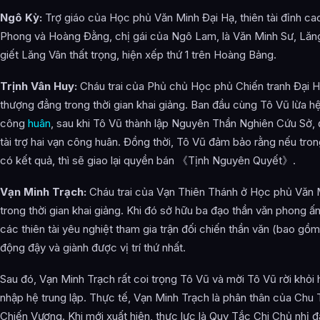
Ngô Kỳ:
Trợ giáo của Học phủ Văn Minh Đại Hạ, thiên tài đỉnh ca
Phong và Hoàng Đằng, chị gái của Ngô Lam, là Văn Minh Sư, Lăng
giết Lăng Vân thất trọng, hiện xếp thứ 1 trên Hoàng Bảng.
Trịnh Vân Huy:
Cháu trai của Phủ chủ Học phủ Chiến tranh Đại Hạ T
thượng đẳng trong thời gian khai giảng. Ban đầu cùng Tô Vũ lừa 
công
huân
, sau khi Tô Vũ thành lập Nguyên Thần Nghiên Cứu Sở,
tài trợ hai vạn công huân. Đồng thời, Tô Vũ đảm bảo rằng nếu tro
có kết quả, thì sẽ giao lại quyền bán 《Tịnh Nguyên Quyết》.
Vạn Minh Trạch:
Cháu trai của Vạn Thiên Thánh ở Học phủ Văn M
trong thời gian khai giảng. Khi đó sở hữu ba đạo thần văn phong ấn
các thiên tài yêu nghiệt tham gia trận đối chiến thần văn (bao g
động đậy và giành được vị trí thứ nhất.
Sau đó, Vạn Minh Trạch rất coi trọng Tô Vũ và mời Tô Vũ rời khỏi
nhập hệ trung lập. Thực tế, Vạn Minh Trạch là phân thân của Chu 
Chiến Vương. Khi mới xuất hiện, thực lực là Quy Tắc Chi Chủ nhị đ