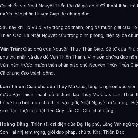
đại chiến với Nhật Nguyệt Thần tộc đã giả chết để thoát thân, trà
mượn thân phận Huyền Giáp để chứng đạo.
Sau này khi Tô Vũ bị vây trong cổ thành, ông đã muốn giải cứu T
Thiên Các. Là Nhật Nguyệt cửu trọng đỉnh phong, hiện tại đã chứ
Vân Trần:
Giáo chủ của Nguyên Thủy Thần Giáo, đệ tử của Phủ ch
phụ thu nhận và dạy dỗ Vạn Thiên Thánh. Vì muốn chứng đạo nên đ
trăm năm trước, mượn thân phận giáo chủ Nguyên Thủy Thần Giáo
đã chứng đạo thành công.
Lam Thiên:
Giáo chủ của Thủy Ma Giáo, từng là nghiên cứu viên
được Vạn Thiên Thánh cử đi thành lập Thủy Ma Giáo. Lam Thiên th
bố về hòa bình cho chư thiên vạn giới, Nhật Nguyệt cửu trọng. Hi
sinh đạo, thực lực đạt đến Quy Tắc Chi Chủ nhất đẳng.
Hoàng Đằng:
Thiên tài đại diện của Đại Hạ phủ, Lăng Vân ngũ trọ
Sơn Hải nhị tam trọng, giỏi đao pháp, chủ tu Khai Thiên Đao.