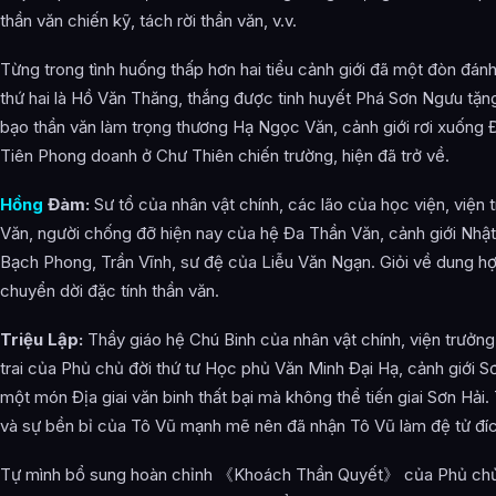
thần văn chiến kỹ, tách rời thần văn, v.v.
Từng trong tình huống thấp hơn hai tiểu cảnh giới đã một đòn đánh 
thứ hai là Hồ Văn Thăng, thắng được tinh huyết Phá Sơn Ngưu tặn
bạo thần văn làm trọng thương Hạ Ngọc Văn, cảnh giới rơi xuống 
Tiên Phong doanh ở Chư Thiên chiến trường, hiện đã trở về.
Hồng
Đàm:
Sư tổ của nhân vật chính, các lão của học viện, viện
Văn, người chống đỡ hiện nay của hệ Đa Thần Văn, cảnh giới Nhậ
Bạch Phong, Trần Vĩnh, sư đệ của Liễu Văn Ngạn. Giỏi về dung h
chuyển dời đặc tính thần văn.
Triệu Lập:
Thầy giáo hệ Chú Binh của nhân vật chính, viện trưởn
trai của Phủ chủ đời thứ tư Học phủ Văn Minh Đại Hạ, cảnh giới S
một món Địa giai văn binh thất bại mà không thể tiến giai Sơn Hải. T
và sự bền bỉ của Tô Vũ mạnh mẽ nên đã nhận Tô Vũ làm đệ tử đíc
Tự mình bổ sung hoàn chỉnh 《Khoách Thần Quyết》 của Phủ chủ 