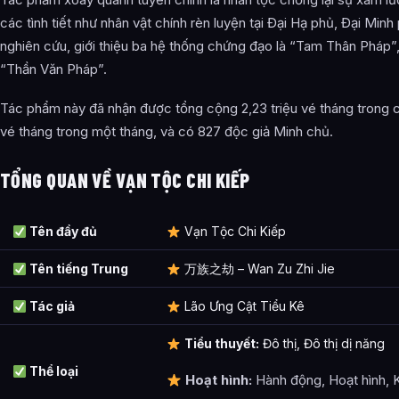
Ngũ Hành
các tình tiết như nhân vật chính rèn luyện tại Đại Hạ phủ, Đại Minh
nghiên cứu, giới thiệu ba hệ thống chứng đạo là “Tam Thân Pháp”
Thiên Uyên Tộc
“Thần Văn Pháp”.
Minh Tộc
Tác phẩm này đã nhận được tổng cộng 2,23 triệu vé tháng trong c
Tử Linh Tộc
vé tháng trong một tháng, và có 827 độc giả Minh chủ.
Ba Mươi Sáu Cổ Thành
TỔNG QUAN VỀ VẠN TỘC CHI KIẾP
Các nhân vật khác
Thiết lập tác phẩm
Tên đầy đủ
Vạn Tộc Chi Kiếp
Tam Môn
Tên tiếng Trung
万族之劫 – Wan Zu Zhi Jie
Cảnh giới tu luyện
Tác giả
Lão Ưng Cật Tiểu Kê
Phẩm cấp Công pháp / Võ kỹ
Tiểu thuyết:
Đô thị, Đô thị dị năng
Phẩm cấp Binh khí
Thể loại
Hoạt hình:
Hành động, Hoạt hình, 
Chư Thiên Vạn Tộc