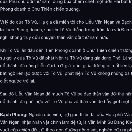
của Phủ chủ đời thứ năm, dùng búa chém chết một Sơn Hải bát tr
Phong doanh ở Chư Thiên chiến trường.
Vì lý do của Tô Vũ, Hạ gia đã miễn tội cho Liễu Văn Ngạn và Bạc
lại Tiên Phong doanh, sau khi Tô Vũ thắng trong trận đấu với Đan
nghị không truy cứu chuyện thần văn đời thứ năm nữa.
Khi Tô Vũ lần đầu đến Tiên Phong doanh ở Chư Thiên chiến trườn
sự gợi ý của Tô Vũ đã phát hiện ra Tô Vũ đang giả dạng Thôi Lãng
cổ thành, đã cùng Liễu đại bá đi giải cứu, giữa đường bị mất liên lạ
bất ngờ liên lạc được với Tô Vũ, phát hiện Tô Vũ không những đã 
giết ngược trở lại.
Sau đó Liễu Văn Ngạn đã mượn Tô Vũ ba đạo thần văn đời thứ năm,
cổ thành, đã phối hợp với Tô Vũ phá vỡ thần văn để bẫy giết một
Bạch Phong:
Nghiên cứu viên, trợ giáo thiên tài của Học phủ Văn
Văn Ngạn, nhận nhân vật chính làm đệ tử, là Văn Minh Sư Đằng Kh
vượt cấp chiến đấu, đi theo con đường công sát, nghiên cứu ra 