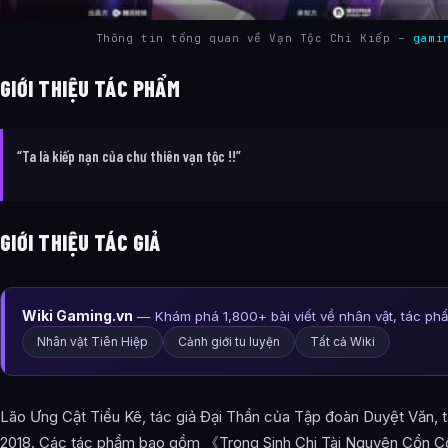
Thông tin tổng quan về Vạn Tộc Chi Kiếp –
gami
GIỚI THIỆU TÁC PHẨM
“Ta là kiếp nạn của chư thiên vạn tộc !!”
GIỚI THIỆU TÁC GIẢ
Wiki Gaming.vn
— Khám phá 1,800+ bài viết về nhân vật, tác ph
Nhân vật Tiên Hiệp
Cảnh giới tu luyện
Tất cả Wiki
Lão Ưng Cật Tiểu Kê, tác giả Đại Thần của Tập đoàn Duyệt Văn, 
2018. Các tác phẩm bao gồm 《Trọng Sinh Chi Tài Nguyên Cổn C