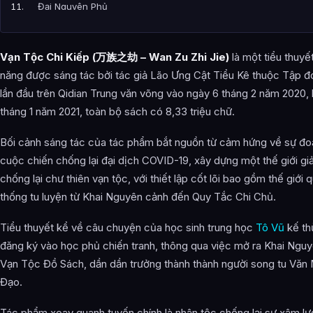
Đại Nguyên Phủ
Đại Đường Phủ
Vạn Tộc Chi Kiếp (万族之劫 – Wan Zu Zhi Jie)
là một tiểu thuyết
Đại Kim Phủ
năng được sáng tác bởi tác giả Lão Ưng Cật Tiểu Kê thuộc Tập đ
Đại Tống Phủ
lần đầu trên Qidian Trung văn võng vào ngày 6 tháng 2 năm 2020,
tháng 1 năm 2021, toàn bộ sách có 8,33 triệu chữ.
Song Thánh Phủ
Các Vô Địch khai phủ khác
Bối cảnh sáng tác của tác phẩm bắt nguồn từ cảm hứng về sự đoà
cuộc chiến chống lại đại dịch COVID-19, xây dựng một thế giới gi
Các Vô Địch không phải người khai phủ
chống lại chư thiên vạn tộc, với thiết lập cốt lõi bao gồm thế giớ
Vạn Tộc
thống tu luyện từ Khai Nguyên cảnh đến Quy Tắc Chi Chủ.
Tiên Tộc
Tiểu thuyết kể về câu chuyện của học sinh trung học
Tô Vũ
kế th
đăng ký vào học phủ chiến tranh, thông qua việc mở ra Khai Ngu
Ma Tộc
Vạn Tộc Đồ Sách, dần dần trưởng thành thành người song tu Văn 
Thần Tộc
Đạo.
Long Tộc
Tác phẩm xoay quanh tuyến chính là nhân tộc chống lại sự xâm lư