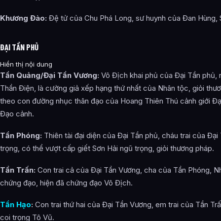
Khương Đào:
Đệ tử của Chu Phá Long, sư huynh của Đan Hùng, 
ĐẠI TẦN PHỦ
Hiển thị nội dung
Tần Quảng/Đại Tần Vương:
Vô Địch khai phủ của Đại Tần phủ, 
Thần Điện, là cường giả xếp hạng thứ nhất của Nhân tộc, giỏi thươ
theo con đường nhục thân đạo của Hoang Thiên Thú cảnh giới Đạ
Đạo cảnh.
Tần Phóng:
Thiên tài đại diện của Đại Tần phủ, cháu trai của Đạ
trọng, có thể vượt cấp giết Sơn Hải ngũ trọng, giỏi thương pháp.
Tần Trấn:
Con trai cả của Đại Tần Vương, cha của Tần Phóng, N
chứng đạo, hiện đã chứng đạo Vô Địch.
Tần Hạo
:
Con trai thứ hai của Đại Tần Vương, em trai của Tần Trấ
coi trọng Tô Vũ.