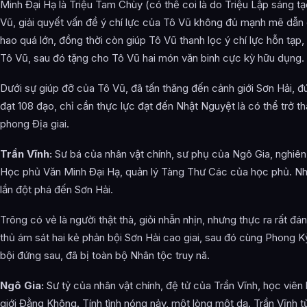
Minh Đại Hạ là Triệu Tam Chùy (có thể coi là do Triệu Lập sáng t
Vũ, giải quyết vấn đề ý chí lực của Tô Vũ không đủ mạnh mẽ dẫn 
hao quá lớn, đồng thời còn giúp Tô Vũ thanh lọc ý chí lực hỗn tạp,
Tô Vũ, sau đó tặng cho Tô Vũ hai món văn binh cực kỳ hữu dụng.
Dưới sự giúp đỡ của Tô Vũ, đã tấn thăng đến cảnh giới Sơn Hải, đú
đạt 108 đạo, chỉ cần thực lực đạt đến Nhật Nguyệt là có thể trở t
phong Địa giai.
Trần Vĩnh:
Sư bá của nhân vật chính, sư phụ của Ngô Gia, nghiên
Học phủ Văn Minh Đại Hạ, quản lý Tàng Thư Các của học phủ. Nh
lần đột phá đến Sơn Hải.
Trông có vẻ là người thật thà, giỏi nhẫn nhịn, nhưng thực ra rất đ
thủ ám sát hai kẻ phản bội Sơn Hải cao giai, sau đó cùng Phong Kỳ
bội đứng sau, đã bị toàn bộ Nhân tộc truy nã.
Ngô Gia:
Sư tỷ của nhân vật chính, đệ tử của Trần Vĩnh, học viê
giới Đằng Không. Tính tình nóng nảy, một lòng một dạ. Trần Vĩnh 