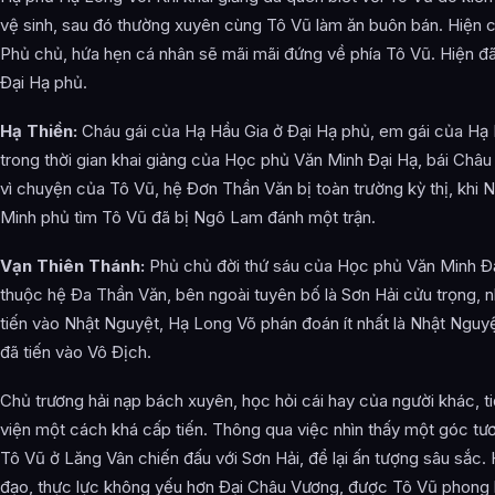
vệ sinh, sau đó thường xuyên cùng Tô Vũ làm ăn buôn bán. Hiện chu
Phủ chủ, hứa hẹn cá nhân sẽ mãi mãi đứng về phía Tô Vũ. Hiện đ
Đại Hạ phủ.
Hạ Thiền:
Cháu gái của Hạ Hầu Gia ở Đại Hạ phủ, em gái của Hạ 
trong thời gian khai giảng của Học phủ Văn Minh Đại Hạ, bái Châu
vì chuyện của Tô Vũ, hệ Đơn Thần Văn bị toàn trường kỳ thị, khi
Minh phủ tìm Tô Vũ đã bị Ngô Lam đánh một trận.
Vạn Thiên Thánh:
Phủ chủ đời thứ sáu của Học phủ Văn Minh Đạ
thuộc hệ Đa Thần Văn, bên ngoài tuyên bố là Sơn Hải cửu trọng,
tiến vào Nhật Nguyệt, Hạ Long Võ phán đoán ít nhất là Nhật Nguy
đã tiến vào Vô Địch.
Chủ trương hải nạp bách xuyên, học hỏi cái hay của người khác, t
viện một cách khá cấp tiến. Thông qua việc nhìn thấy một góc tư
Tô Vũ ở Lăng Vân chiến đấu với Sơn Hải, để lại ấn tượng sâu sắc. 
đạo, thực lực không yếu hơn Đại Châu Vương, được Tô Vũ phong