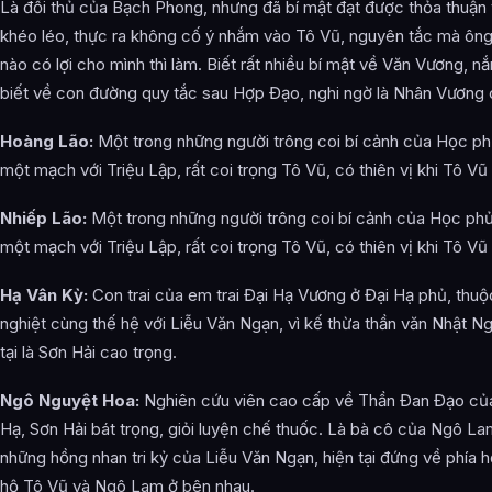
Là đối thủ của Bạch Phong, nhưng đã bí mật đạt được thỏa thuận
khéo léo, thực ra không cố ý nhắm vào Tô Vũ, nguyên tắc mà ông 
nào có lợi cho mình thì làm. Biết rất nhiều bí mật về Văn Vương, 
biết về con đường quy tắc sau Hợp Đạo, nghi ngờ là Nhân Vương 
Hoàng Lão:
Một trong những người trông coi bí cảnh của Học ph
một mạch với Triệu Lập, rất coi trọng Tô Vũ, có thiên vị khi Tô Vũ
Nhiếp Lão:
Một trong những người trông coi bí cảnh của Học ph
một mạch với Triệu Lập, rất coi trọng Tô Vũ, có thiên vị khi Tô Vũ
Hạ Vân Kỳ:
Con trai của em trai Đại Hạ Vương ở Đại Hạ phủ, thuộ
nghiệt cùng thế hệ với Liễu Văn Ngạn, vì kế thừa thần văn Nhật Ng
tại là Sơn Hải cao trọng.
Ngô Nguyệt Hoa:
Nghiên cứu viên cao cấp về Thần Đan Đạo củ
Hạ, Sơn Hải bát trọng, giỏi luyện chế thuốc. Là bà cô của Ngô La
những hồng nhan tri kỷ của Liễu Văn Ngạn, hiện tại đứng về phía 
hộ Tô Vũ và Ngô Lam ở bên nhau.