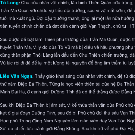
Tô Long
:
Cha của nhân vật chính, lão binh Thiên Quân cửu trọng,
Trấn Ma Quân với chức vụ tiểu đội trưởng, sau vì vợ mất sớm, đ
tuổi mà xuất ngũ. Đợi cậu trưởng thành, ông lại một lần nữa hưởng ứ
tiền tuyến chinh chiến đã đạt đến cảnh giới Vạn Thạch, chủ tu 
Sau được đề bạt làm Thiên phu trưởng của Trấn Ma Quân, được th
huyết Thần Ma, vì lý do của Tô Vũ mà bị điều về hậu phương phụ 
dùng thân phận Thôi Lãng lần đầu đến Chư Thiên chiến trường, đã
Vũ lúc rời đi đã để lại một lượng tài nguyên để ông âm thầm tu luy
Liễu Văn Ngạn
:
Thầy giáo khai sáng của nhân vật chính, đệ tử đí
thứ năm Diệp Bá Thiên. Từng là học viên thiên tài của hệ Đa Thầ
Minh Đại Hạ, ở cảnh giới Dưỡng Tính đã có thể thắng được Đằng 
Sau khi Diệp Bá Thiên bị ám sát, vì kế thừa thần văn của Phủ chủ
kẹt ở giai đoạn Dưỡng Tính, sau đó bị Phủ chủ đời thứ sáu Vạn Th
Học phủ Trung đẳng Nam Nguyên làm giáo viên dạy Vạn Tộc Ngữ.
Sư, có chiến lực cảnh giới Đằng Không. Sau khi trở về phủ Đại Hạ