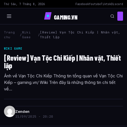
Thứ Sáu, 7 Tháng 8, 2026
Facebook
Youtube
Tiktok
Discord
GAMING.VN
Trang
Wiki
[Review] Vạn Tộc Chi Kiếp | Nhân vật,
/
/
chu
Game
Thiết lập
WIKI GAME
[Review] Vạn Tộc Chi Kiếp | Nhân vật, Thiết
lập
Ảnh về Vạn Tộc Chi Kiếp Thông tin tổng quan về Vạn Tộc Chi
Kiếp – gaming.vn/ Wiki Trên đây là những thông tin chi tiết
về...
Zenden
21/09/2025 - 20:20