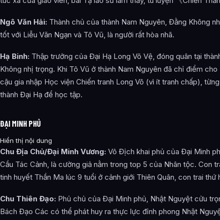
túc xá của giáo viên, bái Tạ lão sư làm thầy, tu luyện 《Chiến Th
Ngô Văn Hải:
Thành chủ của thành Nam Nguyên, Đằng Không nhị 
tốt với Liễu Văn Ngạn và Tô Vũ, là người rất hòa nhã.
Hạ Binh:
Thập trưởng của Đại Hạ Long Võ Vệ, đóng quân tại thà
Không nhị trọng. Khi Tô Vũ ở thành Nam Nguyên đã chỉ điểm cho 
cậu gia nhập Học viện Chiến tranh Long Võ (vì ít tranh chấp), từ
thành Đại Hạ để học tập.
ĐẠI MINH PHỦ
Hiển thị nội dung
Chu Địa Chủ/Đại Minh Vương:
Vô Địch khai phủ của Đại Minh ph
Cầu Tác Cảnh, là cường giả nằm trong top 5 của Nhân tộc. Con tr
tinh huyết Thần Ma lúc 9 tuổi ở cảnh giới Thiên Quân, con trai thứ 
Chu Thiên Đạo:
Phủ chủ của Đại Minh phủ, Nhật Nguyệt cửu trọn
Bách Đạo Các có thể phát huy ra thực lực đỉnh phong Nhật Nguyệ