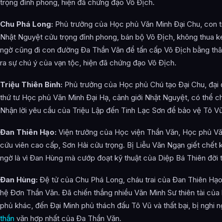
trọng đỉnh phong, hiện đã chứng đạo Vô Địch.
Chu Phá Long:
Phủ trưởng của Học phủ Văn Minh Đại Chu, con t
Nhật Nguyệt cửu trọng đỉnh phong, bán bộ Vô Địch, không thua k
ngờ cũng đi con đường Đa Thần Văn để tấn cấp Vô Địch bằng thâ
ra sự chú ý của vạn tộc, hiện đã chứng đạo Vô Địch.
Triệu Thiên Binh:
Phủ trưởng của Học phủ Chú tạo Đại Chu, đại 
thứ tư Học phủ Văn Minh Đại Hạ, cảnh giới Nhật Nguyệt, có thể chế
Nhận lời yêu cầu của Triệu Lập đến Tinh Lạc Sơn để bảo vệ Tô Vũ
Đan Thiên Hạo:
Viện trưởng của Học viện Thần Văn, Học phủ Vă
cứu viên cao cấp, Sơn Hải cửu trọng. Bị Liễu Văn Ngạn giết chết 
ngờ là vì Đan Hùng mà cướp đoạt kỹ thuật của Diệp Bá Thiên đời
Đan Hùng:
Đệ tử của Chu Phá Long, cháu trai của Đan Thiên Hạo,
hệ Đơn Thần Văn. Đã chiến thắng nhiều Văn Minh Sư thiên tài của
phủ khác, đến Đại Minh phủ thách đấu Tô Vũ và thất bại, bị nghi 
thần
văn hợp nhất của Đa Thần Văn.