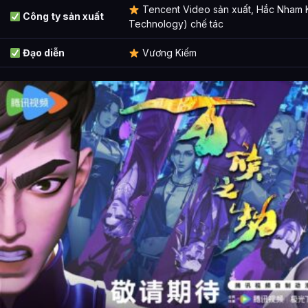
Tencent Video sản xuất, Hắc Nham 
Công ty sản xuất
Bài Viết Liên Quan
Technology) chế tác
Câu Hỏi Thường Gặp
Đạo diễn
Vương Kiếm
Vạn Tộc Chi Kiếp là ai?
Cảnh giới tu luyện của Vạn Tộc Chi Kiếp như thế nào?
Vạn Tộc Chi Kiếp xuất hiện trong tác phẩm nào?
Các mối quan hệ quan trọng của Vạn Tộc Chi Kiếp là gì?
Thông tin về Vạn Tộc Chi Kiếp được tổng hợp từ đâu?