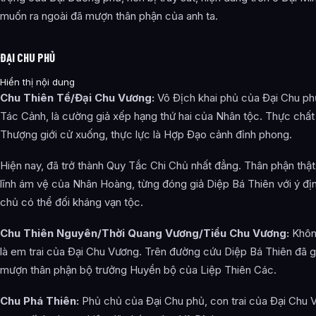
muốn ra ngoài đã mượn thân phận của anh ta.
ĐẠI CHU PHỦ
Hiển thị nội dung
Chu Thiên Tề/Đại Chu Vương:
Vô Địch khai phủ của Đại Chu phủ
Tác Cảnh, là cường giả xếp hạng thứ hai của Nhân tộc. Thực chất
Thượng giới cử xuống, thực lực là Hợp Đạo cảnh đỉnh phong.
Hiện nay, đã trở thành Quy Tắc Chi Chủ nhất đẳng. Thân phận thật
lĩnh ám vệ của Nhân Hoàng, từng đóng giả Diệp Bá Thiên với ý đị
chủ có thể đối kháng vạn tộc.
Chu Thiên Nguyên/Thời Quang Vương/Tiểu Chu Vương:
Không
là em trai của Đại Chu Vương. Trên đường cứu Diệp Bá Thiên đã gi
mượn thân phận bộ trưởng Huyền bộ của Liệp Thiên Các.
Chu Phá Thiên:
Phủ chủ của Đại Chu phủ, con trai của Đại Chu 