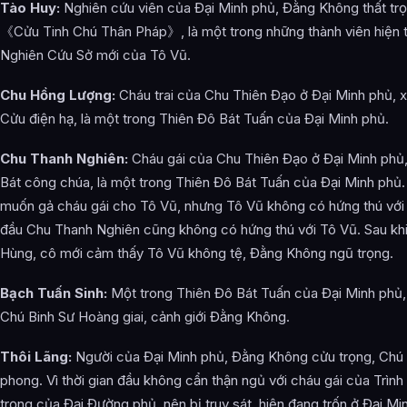
Tào Huy:
Nghiên cứu viên của Đại Minh phủ, Đằng Không thất trọ
《Cửu Tinh Chú Thân Pháp》, là một trong những thành viên hiện 
Nghiên Cứu Sở mới của Tô Vũ.
Chu Hồng Lượng:
Cháu trai của Chu Thiên Đạo ở Đại Minh phủ, xế
Cửu điện hạ, là một trong Thiên Đô Bát Tuấn của Đại Minh phủ.
Chu Thanh Nghiên:
Cháu gái của Chu Thiên Đạo ở Đại Minh phủ, 
Bát công chúa, là một trong Thiên Đô Bát Tuấn của Đại Minh phủ
muốn gả cháu gái cho Tô Vũ, nhưng Tô Vũ không có hứng thú với
đầu Chu Thanh Nghiên cũng không có hứng thú với Tô Vũ. Sau kh
Hùng, cô mới cảm thấy Tô Vũ không tệ, Đằng Không ngũ trọng.
Bạch Tuấn Sinh:
Một trong Thiên Đô Bát Tuấn của Đại Minh phủ
Chú Binh Sư Hoàng giai, cảnh giới Đằng Không.
Thôi Lãng:
Người của Đại Minh phủ, Đằng Không cửu trọng, Chú 
phong. Vì thời gian đầu không cẩn thận ngủ với cháu gái của Trì
trọng của Đại Đường phủ, nên bị truy sát, hiện đang trốn ở Đại M