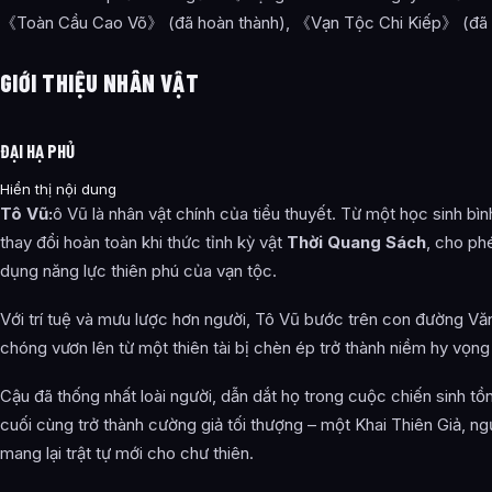
《Toàn Cầu Cao Võ》 (đã hoàn thành), 《Vạn Tộc Chi Kiếp》 (đã 
GIỚI THIỆU NHÂN VẬT
ĐẠI HẠ PHỦ
Hiển thị nội dung
Tô Vũ:
ô Vũ là nhân vật chính của tiểu thuyết. Từ một học sinh bì
thay đổi hoàn toàn khi thức tỉnh kỳ vật
Thời Quang Sách
, cho ph
dụng năng lực thiên phú của vạn tộc.
Với trí tuệ và mưu lược hơn người, Tô Vũ bước trên con đường V
chóng vươn lên từ một thiên tài bị chèn ép trở thành niềm hy vọn
Cậu đã thống nhất loài người, dẫn dắt họ trong cuộc chiến sinh tồn
cuối cùng trở thành cường giả tối thượng – một Khai Thiên Giả, n
mang lại trật tự mới cho chư thiên.