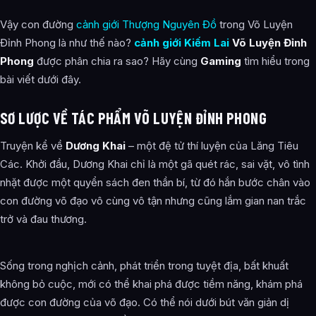
Vậy con đường
cảnh giới Thượng Nguyên Đồ
trong Võ Luyện
Đỉnh Phong là như thế nào?
cảnh giới Kiếm Lai
Võ Luyện Đỉnh
Phong
được phân chia ra sao? Hãy cùng
Gaming
tìm hiểu trong
bài viết dưới đây.
SƠ LƯỢC VỀ TÁC PHẨM VÕ LUYỆN ĐỈNH PHONG
Truyện kể về
Dương Khai
– một đệ tử thí luyện của Lăng Tiêu
Các. Khởi đầu, Dương Khai chỉ là một gã quét rác, sai vặt, vô tình
nhặt được một quyển sách đen thần bí, từ đó hắn bước chân vào
con đường võ đạo vô cùng vô tận nhưng cũng lắm gian nan trắc
trở và đau thương.
Sống trong nghịch cảnh, phát triển trong tuyệt địa, bất khuất
không bỏ cuộc, mới có thể khai phá được tiềm năng, khám phá
được con đường của võ đạo. Có thể nói dưới bút văn giản dị