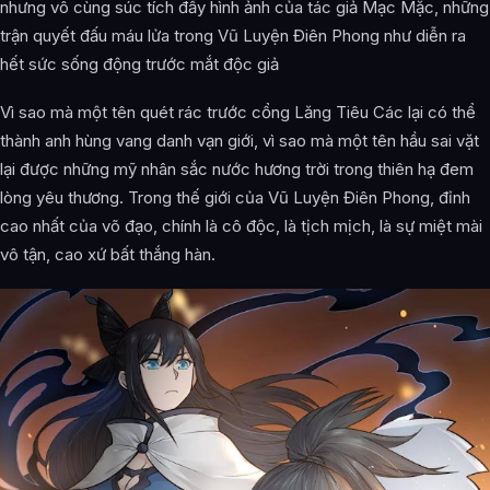
nhưng vô cùng súc tích đầy hình ảnh của tác giả Mạc Mặc, những
trận quyết đấu máu lửa trong Vũ Luyện Điên Phong như diễn ra
hết sức sống động trước mắt độc giả
Vì sao mà một tên quét rác trước cổng Lăng Tiêu Các lại có thể
thành anh hùng vang danh vạn giới, vì sao mà một tên hầu sai vặt
lại được những mỹ nhân sắc nước hương trời trong thiên hạ đem
lòng yêu thương. Trong thế giới của Vũ Luyện Điên Phong, đỉnh
cao nhất của võ đạo, chính là cô độc, là tịch mịch, là sự miệt mài
vô tận, cao xứ bất thắng hàn.