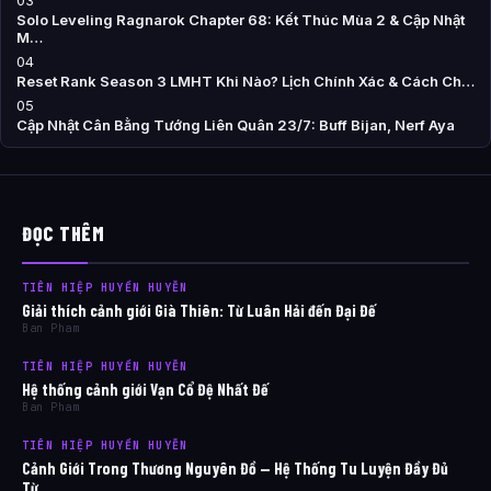
03
Solo Leveling Ragnarok Chapter 68: Kết Thúc Mùa 2 & Cập Nhật
M…
04
Reset Rank Season 3 LMHT Khi Nào? Lịch Chính Xác & Cách Ch…
05
Cập Nhật Cân Bằng Tướng Liên Quân 23/7: Buff Bijan, Nerf Aya
ĐỌC THÊM
TIÊN HIỆP HUYỀN HUYỄN
Giải thích cảnh giới Già Thiên: Từ Luân Hải đến Đại Đế
Ban Pham
TIÊN HIỆP HUYỀN HUYỄN
Hệ thống cảnh giới Vạn Cổ Đệ Nhất Đế
Ban Pham
TIÊN HIỆP HUYỀN HUYỄN
Cảnh Giới Trong Thương Nguyên Đồ — Hệ Thống Tu Luyện Đầy Đủ
Từ…