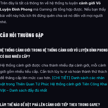
Trên đây là tất cả thông tin về hệ thống tu luyện
cảnh giới Võ
Luyện Đỉnh Phong
mà Gaming đã tổng hợp được. Nếu bạn thấy
bài viết này hữu ích thì đừng quên chia sẻ nó đến với mọi người
nhé.
CÂU HỎI THƯỜNG GẶP
HỆ THỐNG CẢNH GIỚI TRONG HỆ THỐNG CẢNH GIỚI VÕ LUYỆN ĐỈNH PHONG
CÓ BAO NHIÊU CẤP?
Hệ thống cảnh giới được chia thành nhiều đại cảnh giới, mỗi cảnh
giới gồm nhiều tiểu cấp. Cần tích lũy tu vi và hoàn thành thử thách
để thăng cấp lên mức cao hơn.
[CHI TIẾT] Danh sách các nhân
vật trong Thiên Quan Tứ Phúc
Hệ thống cảnh giới Tiên Công Khai
Vật – Danh sách đầy đủ nhất
LÀM THẾ NÀO ĐỂ ĐỘT PHÁ LÊN CẢNH GIỚI TIẾP THEO TRONG GAME?