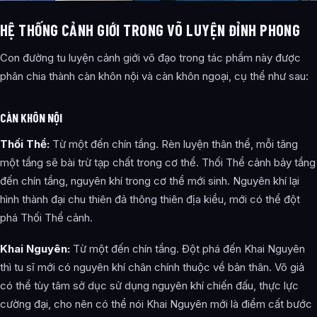
HỆ THỐNG CẢNH GIỚI TRONG VÕ LUYỆN ĐỈNH PHONG
Con đường tu luyện cảnh giới võ đạo trong tác phẩm này được
phân chia thành càn khôn nội và càn khôn ngoại, cụ thể như sau:
CÀN KHÔN NỘI
Thối Thể:
Từ một đến chín tầng. Rèn luyện thân thể, mỗi tăng
một tầng sẽ bài trừ tạp chất trong cơ thể. Thối Thể cảnh bảy tầng
đến chín tầng, nguyên khí trong cơ thể mới sinh. Nguyên khí lại
hình thành đại chu thiên đả thông thiên địa kiều, mới có thể đột
phá Thối Thể cảnh.
Khai Nguyên:
Từ một đến chín tầng. Đột phá đến Khai Nguyên
thì tu sĩ mới có nguyên khí chân chính thuộc về bản thân. Võ giả
có thể tùy tâm sở dục sử dụng nguyên khí chiến đấu, thực lực
cường đại, cho nên có thể nói Khai Nguyên mới là điểm cất bước