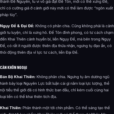
thành Đế Nguyên, tu vi võ giả đạt Đế Tôn, mới có thể xưng Đế,
chỉ có cường giả ở cảnh giới này mới có thể làm được “ngôn xuất
pháp tùy”.
Ngụy Đế & Đại Đế:
Không có phân chia. Cũng không phải là cảnh
giới tu luyện, chỉ là xưng hô. Đế Tôn đỉnh phong, có tư cách chạm
đến Khai Thiên cảnh huyền bí, liền Ngụy Đế, mà bên trong Ngụy
Đế, có rất ít người được thiên địa thừa nhận, ngưng tụ đạo ấn, có
thôi động thiên địa vĩ lực tư cách, liền Đại Đế.
CÀN KHÔN NGOẠI
Bán Bộ Khai Thiên:
Không phân chia. Ngưng tụ âm dương ngũ
hành bảy loại Nguyên Lực bất luận cái gì năm loại lực lượng, thể
nội tiểu thế giới đã có hình thức ban đầu, chỉ kém cuối cùng hai
loại liền có thể khai thiên tích địa.
Khai Thiên:
Phân thành một tới chín phẩm. Có thể sáng tạo thế