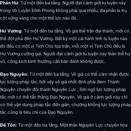
Phản Hư:
Từ một đến ba tầng. Người đạt cảnh giới tu luyện này
trong Võ Luyện Đỉnh Phong không phải quá nhiều, đa phần là trụ
cột vững vàng cho một thế lực nào đó.
Hư Vương:
Từ một đến ba tầng. Võ giả thế trận đại thành, mới có
thể đột phá đến Hư Vương. Bất kỳ một cái hành tinh tu luyện nào
đó đều có một vị Tinh Chủ tọa trấn, mỗi một vị Tinh Chủ đều là
Hư Vương cường giả. Người đạt cảnh giới tu luyện này thân thể hư
vô, công kích bình thường căn bản đánh không được.
Đạo Nguyên:
Từ một đến ba tầng. Võ giả có thể cảm nhận được
lực lượng pháp tắc, bởi vậy võ giả nhất định phải đem Thánh
Nguyên chuyển đổi thành Nguyên Lực , lĩnh ngộ lực lượng pháp
tắc mới có thể tấn thăng Đạo Nguyên. Võ giả ở cảnh giới này chỉ
có thể vận dụng pháp tắc đơn giản, chưởng khống lực lượng pháp
tắc cũng là tiêu chí của Đạo Nguyên.
Đế Tôn:
Từ một đến ba tầng. Một thân Nguyên Lực chuyển hóa