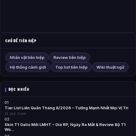
CHỦ ĐỀ TIÊN HIỆP
Nhân vật tiên hiệp
Review tiên hiệp
Hệ thống cảnh giới
Top list tiên hiệp
Wiki thuật ngữ
ĐỌC NHIỀU
01
Tier List Liên Quân Tháng 8/2026 – Tướng Mạnh Nhất Mọi Vị Trí
21 giờ trước
02
Skin T1 Galio Mới LMHT – Giá RP, Ngày Ra Mắt & Review Bộ T1
Wo…