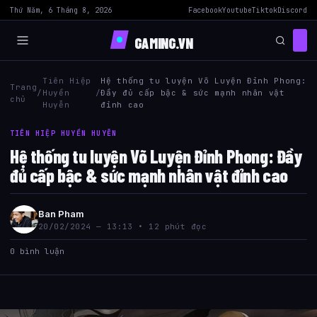
Thứ Năm, 6 Tháng 8, 2026
Facebook
Youtube
Tiktok
Discord
GAMING.VN
Tiên Hiệp
Hệ thống tu luyện Võ Luyện Đỉnh Phong:
Trang
/
Huyền
/
Đầy đủ cấp bậc & sức mạnh nhân vật
chủ
Huyễn
đỉnh cao
TIÊN HIỆP HUYỀN HUYỄN
Hệ thống tu luyện Võ Luyện Đỉnh Phong: Đầy
đủ cấp bậc & sức mạnh nhân vật đỉnh cao
Ban Pham
20/02/2024 — 13:13 • 12 phút đọc
0 bình luận