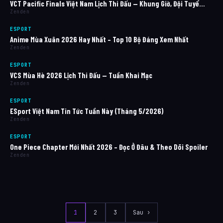
VCT Pacific Finals Việt Nam Lịch Thi Đấu — Khung Giờ, Đội Tuyể…
Zenden
ESPORT
Anime Mùa Xuân 2026 Hay Nhất – Top 10 Bộ Đáng Xem Nhất
Zenden
ESPORT
VCS Mùa Hè 2026 Lịch Thi Đấu — Tuần Khai Mạc
Zenden
ESPORT
ESport Việt Nam Tin Tức Tuần Này (Tháng 5/2026)
Zenden
ESPORT
One Piece Chapter Mới Nhất 2026 – Đọc Ở Đâu & Theo Dõi Spoiler
Zenden
1
2
3
Sau ›