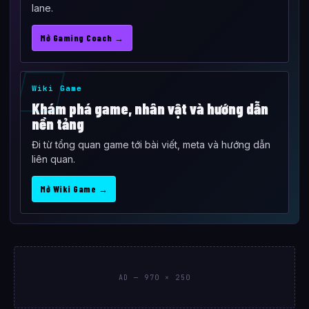
lane.
Mở Gaming Coach →
Wiki Game
Khám phá game, nhân vật và hướng dẫn
nền tảng
Đi từ tổng quan game tới bài viết, meta và hướng dẫn
liên quan.
Mở Wiki Game →
AD — 970 × 250