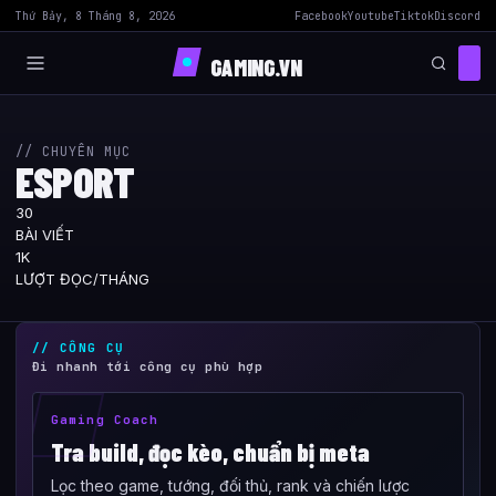
Thứ Bảy, 8 Tháng 8, 2026
Facebook
Youtube
Tiktok
Discord
GAMING.VN
// CHUYÊN MỤC
ESPORT
30
BÀI VIẾT
1K
LƯỢT ĐỌC/THÁNG
// CÔNG CỤ
Đi nhanh tới công cụ phù hợp
Gaming Coach
Tra build, đọc kèo, chuẩn bị meta
Lọc theo game, tướng, đối thủ, rank và chiến lược