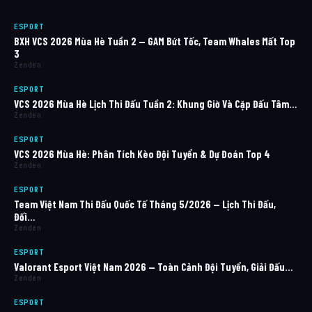
ESPORT
BXH VCS 2026 Mùa Hè Tuần 2 — GAM Bứt Tốc, Team Whales Mất Top
3
Zenden
ESPORT
VCS 2026 Mùa Hè Lịch Thi Đấu Tuần 2: Khung Giờ Và Cặp Đấu Tâm…
Zenden
ESPORT
VCS 2026 Mùa Hè: Phân Tích Kèo Đội Tuyển & Dự Đoán Top 4
Zenden
ESPORT
Team Việt Nam Thi Đấu Quốc Tế Tháng 5/2026 — Lịch Thi Đấu,
Đối…
Zenden
ESPORT
Valorant Esport Việt Nam 2026 — Toàn Cảnh Đội Tuyển, Giải Đấu…
Zenden
ESPORT