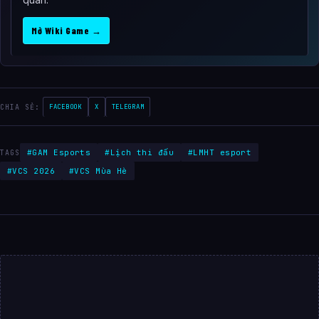
Mở Wiki Game →
CHIA SẺ:
FACEBOOK
X
TELEGRAM
#GAM Esports
#Lịch thi đấu
#LMHT esport
TAGS
#VCS 2026
#VCS Mùa Hè