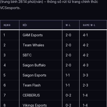
(trung bình 28:14 phút/ván) – thông số rút từ trang chính thức
VCSesports.
HẠNG
ĐỘI
W-L
GAME W-L
1
GAM Esports
2-0
4-1
2
Team Whales
2-0
4-2
3
SBTC
2-0
4-2
4
Saigon Buffalo
2-0
4-3
5
Saigon Esports
1-1
3-3
6
Team Flash
1-1
2-3
7
CERBERUS
0-2
1-4
8
Vikings Esports
0-2
1-4