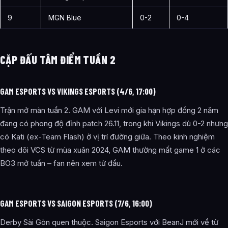
9
MGN Blue
0-2
0-4
CẶP ĐẤU TÂM ĐIỂM TUẦN 2
GAM ESPORTS VS VIKINGS ESPORTS (4/6, 17:00)
Trận mở màn tuần 2. GAM với Levi mới gia hạn hợp đồng 2 năm
đang có phong độ đỉnh patch 26.11, trong khi Vikings dù 0-2 nhưng
có Kati (ex-Team Flash) ở vị trí đường giữa. Theo kinh nghiệm
theo dõi VCS từ mùa xuân 2024, GAM thường mất game 1 ở các
BO3 mở tuần – fan nên xem từ đầu.
GAM ESPORTS VS SAIGON ESPORTS (7/6, 16:00)
Derby Sài Gòn quen thuộc. Saigon Esports với BeanJ mới về từ