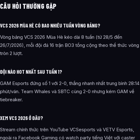
CÂU HỎI THƯỜNG GẶP
VCS 2026 MÙA HÈ CÓ BAO NHIÊU TUẦN VÒNG BẢNG?
Vòng bảng VCS 2026 Mùa Hè kéo dài 8 tuần (từ 28/5 đến
26/7/2026), mỗi đội đá 16 trận BO3 tổng cộng theo thể thức vòng
tròn 2 lượt.
ĐỘI NÀO HOT NHẤT SAU TUẦN 1?
GAM Esports đứng số 1 với 2-0, thắng nhanh nhất trung bình 28:14
phút/ván. Team Whales và SBTC cùng 2-0 nhưng kém GAM về
tiebreaker.
XEM VCS 2026 Ở ĐÂU?
Stream chính thức trên YouTube VCSesports và VETV Esports,
ngoài ra Facebook Gaming có watch party tiếng Việt với caster