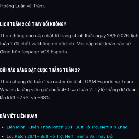
Hoàng Luân và Trảm.
LỊCH TUẦN 2 CÓ THAY ĐỔI KHÔNG?
Theo thông báo cập nhật từ trang chính thức ngày 28/5/2026, lịch
tuần 2 đã chốt và không có dời lịch. Mọi cập nhật khẩn cấp sẽ
đăng trên fanpage VCS Esports.
ĐỘI NÀO ĐÁNG ĐẶT CƯỢC THẮNG TUẦN 2?
Theo phong độ tuần 1 và roster ổn định, GAM Esports và Team
Whales là ứng viên giữ chuỗi 4-0 sau tuần 2. Tỷ lệ thắng dự đoán
lần lượt ~75% và ~68%.
BÀI VIẾT LIÊN QUAN
Liên Minh Huyền Thoại Patch 26.11: Buff Hỗ Trợ, Nerf Xin Zhao
LoL Patch 26.11 – Buff Hỗ Trợ, Nerf Teemo Và Thay Đổi