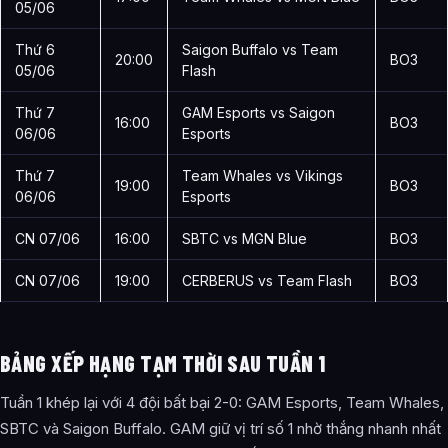
05/06
Thứ 6
Saigon Buffalo vs Team
20:00
BO3
05/06
Flash
Thứ 7
GAM Esports vs Saigon
16:00
BO3
06/06
Esports
Thứ 7
Team Whales vs Vikings
19:00
BO3
06/06
Esports
CN 07/06
16:00
SBTC vs MGN Blue
BO3
CN 07/06
19:00
CERBERUS vs Team Flash
BO3
BẢNG XẾP HẠNG TẠM THỜI SAU TUẦN 1
Tuần 1 khép lại với 4 đội bất bại 2-0: GAM Esports, Team Whales,
SBTC và Saigon Buffalo. GAM giữ vị trí số 1 nhờ thắng nhanh nhất