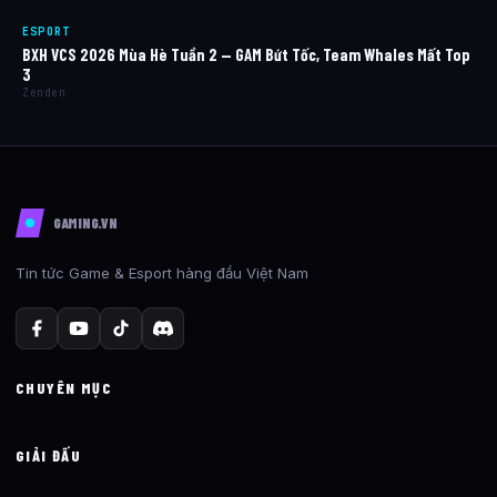
ESPORT
BXH VCS 2026 Mùa Hè Tuần 2 — GAM Bứt Tốc, Team Whales Mất Top
3
Zenden
GAMING.VN
Tin tức Game & Esport hàng đầu Việt Nam
CHUYÊN MỤC
GIẢI ĐẤU