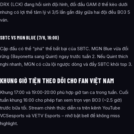
DRX (LCK) đang hồi sinh đội hình, đối đầu GAM ở thế kèo dưới
nhưng có lợi thế tâm lý vì 3/5 lần gần đây giữa hai đội đều BO3 5
ván.
SBTC VS MGN BLUE (7/6, 16:00)
Cặp đấu có thể “phá” thế bất bại của SBTC. MGN Blue vừa đổi
rừng (Bayonetta sang Quint) ngay trước tuần 2. Nếu Quint thích
nghi nhanh, MGN có cửa lội ngược dòng và đẩy SBTC khỏi top 3.
KHUNG GIỜ TIỆN THEO DÕI CHO FAN VIỆT NAM
Khung 17:00 và 19:00-20:00 phù hợp giờ tan ca trong tuần. Cuối
tuần khung 16:00 cho phép fan xem trọn vẹn BO3 (~2.5 giờ)
trước bữa tối. Stream chính thức diễn ra trên kênh YouTube
VCSesports và VETV Esports – nhớ bật bell để không miss
highlight.