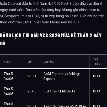
tuần 2 sẽ bắt đầu từ thứ Năm 4/6/2026 với 8 cặp đấu trải đều 4
ngày cuối tuần. Ban biên tập tổng hợp khung giờ chính thức từ
VCSesports, thứ tự BO3, vị trí xếp hạng sau tuần 1, và những trận
then chốt fan LMHT Việt Nam không nên bỏ qua.
BẢNG LỊCH THI ĐẤU VCS 2026 MÙA HÈ TUẦN 2 ĐẦY
ĐỦ
THỂ
NGÀY
GIỜ
CẶP ĐẤU
THỨC
Thứ 5
GAM Esports vs Vikings
17:00
BO3
04/06
Esports
Thứ 5
20:00
SBTC vs CERBERUS
BO3
04/06
Thứ 6
17:00
Team Whales vs MGN Blue
BO3