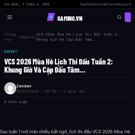
Chủ Nhật, 9 Tháng 8, 2026
Facebook
Youtube
Tiktok
Discord
GAMING.VN
Trang
VCS 2026 Mùa Hè Lịch Thi Đấu Tuần 2:
/
eSport
/
chủ
Khung Giờ Và Cặp Đấu Tâm…
ESPORT
VCS 2026 Mùa Hè Lịch Thi Đấu Tuần 2:
Khung Giờ Và Cặp Đấu Tâm…
Zenden
30/05/2026 — 09:00 • 5 phút đọc
0 bình luận
Sau tuần 1 mở màn nhiều bất ngờ, lịch thi đấu VCS 2026 Mùa Hè