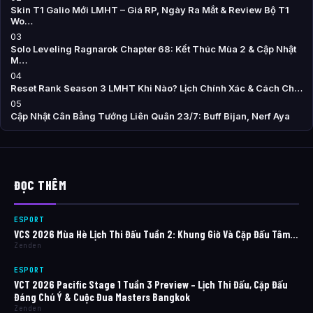
Skin T1 Galio Mới LMHT – Giá RP, Ngày Ra Mắt & Review Bộ T1
Wo…
03
Solo Leveling Ragnarok Chapter 68: Kết Thúc Mùa 2 & Cập Nhật
M…
04
Reset Rank Season 3 LMHT Khi Nào? Lịch Chính Xác & Cách Ch…
05
Cập Nhật Cân Bằng Tướng Liên Quân 23/7: Buff Bijan, Nerf Aya
ĐỌC THÊM
ESPORT
VCS 2026 Mùa Hè Lịch Thi Đấu Tuần 2: Khung Giờ Và Cặp Đấu Tâm…
Zenden
ESPORT
VCT 2026 Pacific Stage 1 Tuần 3 Preview – Lịch Thi Đấu, Cặp Đấu
Đáng Chú Ý & Cuộc Đua Masters Bangkok
Zenden