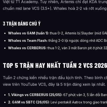
Việt từ T1 Academy. Tuy nhiên, Artemis chỉ đạt KDA trun
chuẩn mid lane VCS (3.5+). Whales hoà 2-2 và rớt xuống
3 TRẬN ĐÁNG CHÚ Ý
Whales vs GAM (tuần 1):
thua 0-2, Artemis bị Slayder (mid GA
Whales vs Team Flash:
thắng 2-0 lội ngược dòng nhờ ADC Bi
Whales vs CERBERUS:
thua 1-2, ván 3 mất Baron pit ở phút 
TOP 5 TRẬN HAY NHẤT TUẦN 2 VCS 202
Tuần 2 chứng kiến nhiều trận đấu kịch tính. Theo bình c
view trên YouTube VCS, đây là 5 trận đáng xem lại nhất.
1. Vikings vs CERBERUS (25/05):
67 phút ván 3, 5 lần đổi Ba
2. GAM vs SBTC (26/05):
Levi pentakill Aatrox trong giao tra