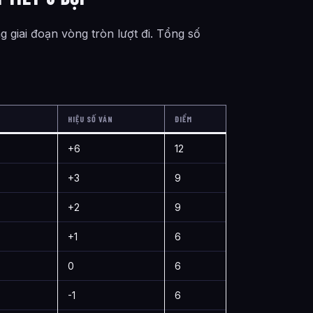
g giai đoạn vòng tròn lượt đi. Tổng số
A
HIỆU SỐ VÁN
ĐIỂM
+6
12
+3
9
+2
9
+1
6
0
6
-1
6