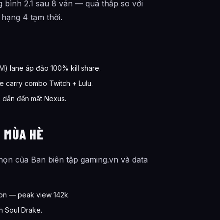
g bình 2.1 sau 8 ván — quá thấp so với
 hạng 4 tạm thời.
M) lane áp đảo 100% kill share.
e carry combo Twitch + Lulu.
32 dẫn đến mất Nexus.
6 MÙA HÈ
họn của Ban biên tập gaming.vn và data
ron — peak view 142k.
nh Soul Drake.