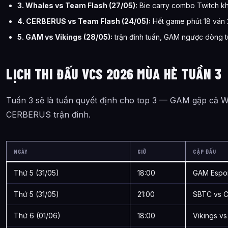
3. Whales vs Team Flash (27/05):
Bie carry combo Twitch khi
4. CERBERUS vs Team Flash (24/05):
Hết game phút 18 ván 
5. GAM vs Vikings (28/05):
trận đỉnh tuần, GAM ngược dòng t
LỊCH THI ĐẤU VCS 2026 MÙA HÈ TUẦN 3
Tuần 3 sẽ là tuần quyết định cho top 3 — GAM gặp cả Wh
CERBERUS trận đinh.
NGÀY
GIỜ
CẶP ĐẤU
Thứ 5 (31/05)
18:00
GAM Espor
Thứ 5 (31/05)
21:00
SBTC vs 
Thứ 6 (01/06)
18:00
Vikings v