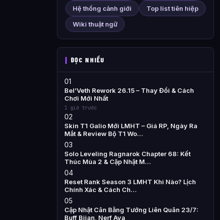
Hệ thống cảnh giới
Top list tiên hiệp
Wiki thuật ngữ
ĐỌC NHIỀU
01
Bel’Veth Rework 26.15 – Thay Đổi & Cách
Chơi Mới Nhất
1 giờ trước
02
Skin T1 Galio Mới LMHT – Giá RP, Ngày Ra
Mắt & Review Bộ T1 Wo…
03
Solo Leveling Ragnarok Chapter 68: Kết
Thúc Mùa 2 & Cập Nhật M…
04
Reset Rank Season 3 LMHT Khi Nào? Lịch
Chính Xác & Cách Ch…
05
Cập Nhật Cân Bằng Tướng Liên Quân 23/7:
Buff Bijan, Nerf Aya