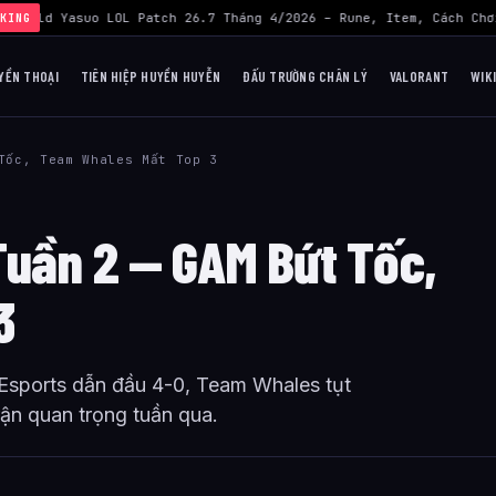
›
Build Yasuo LOL Patch 26.7 Tháng 4/2026 – Rune, Item, Cách Chơ
KING
YỀN THOẠI
TIÊN HIỆP HUYỀN HUYỄN
ĐẤU TRƯỜNG CHÂN LÝ
VALORANT
WIK
Tốc, Team Whales Mất Top 3
uần 2 — GAM Bứt Tốc,
3
Esports dẫn đầu 4-0, Team Whales tụt
trận quan trọng tuần qua.