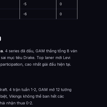
-5
0
-6
0
0
ua
. 4 series đã đấu, GAM thắng tổng 8 ván
 sai mục tiêu Drake. Top laner mới Levi
rticipation, cao nhất giải đấu hiện tại.
aft. 4 trận tuần 1-2, GAM mở 12 tướng
iệt, Vikings không thể ban hết các
hải nhận thua 0-2.