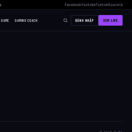
i Mid Hiệu Quả Nhất
›
AWC 2026 Liên Quân Mobile – Lịch Thi Đấu, Độ
Facebook
Youtube
Tiktok
Discord
I GAME
GAMING COACH
ĐĂNG NHẬP
XEM LIVE