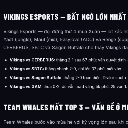
VIKINGS ESPORTS — BẤT NGỜ LỚN NHẤT
Vikings Esports — đội đứng thứ 4 mùa Xuân — lột xác hoàn
Yad1 (jungle), Maul (mid), Easylove (ADC) và Renge (suppo
CERBERUS, SBTC và Saigon Buffalo cho thấy Vikings đã
Vikings vs CERBERUS:
thắng 2-1 sau 67 phút ván quyết định 
Vikings vs SBTC:
thắng nhanh 2-0, chỉ tốn 32 phút mỗi ván.
Vikings vs Saigon Buffalo:
thắng 2-0 toàn diện, Drake soul 
Vikings vs GAM:
thua 0-2, dù vẫn lead vàng 5k phút 25 ván 1.
TEAM WHALES MẤT TOP 3 — VẤN ĐỀ Ở M
Team Whales bước vào mùa hè với kỳ vọng lớn sau khi c