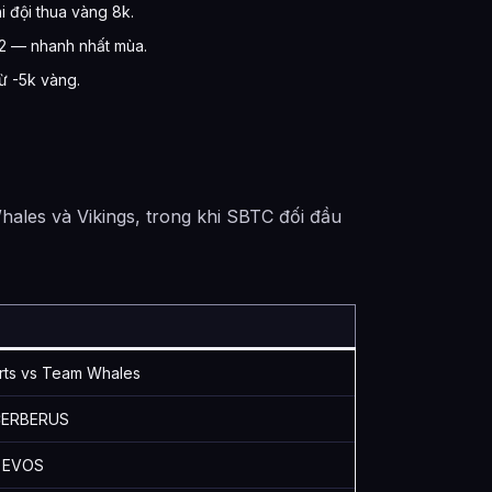
 đội thua vàng 8k.
2 — nhanh nhất mùa.
ừ -5k vàng.
ales và Vikings, trong khi SBTC đối đầu
ts vs Team Whales
CERBERUS
s EVOS