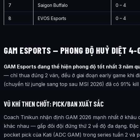
7
Saigon Buffalo
0 – 4
8
EVOS Esports
0 – 4
GAM ESPORTS — PHONG ĐỘ HUỶ DIỆT 4-
GAM Esports đang thể hiện phong độ tốt nhất 3 năm q
— chỉ thua đúng 2 ván, đều ở giai đoạn early game khi đi
(chuyển từ jungle sang top sau MSI 2026) đã có 91% kill pa
VŨ KHÍ THEN CHỐT: PICK/BAN XUẤT SẮC
Coach Tinikun nhận định GAM 2026 mạnh nhất ở khâu dr
khác nhau — gấp đôi đội đứng thứ 2 về độ đa dạng. Đặc b
pocket pick của Kati (ADC GAM) trong series tuần 2 và p