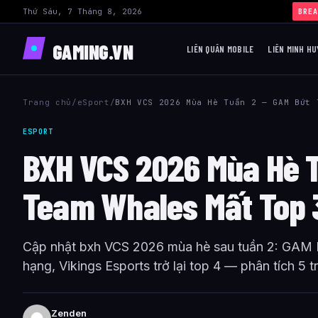
Thứ Sáu, 7 Tháng 8, 2026
BREA
GAMING.VN
LIÊN QUÂN MOBILE
LIÊN MINH HU
Trang chủ
/
eSport
/
BXH VCS 2026 Mùa Hè Tuần 2 — GAM Bứt 
ESPORT
BXH VCS 2026 Mùa Hè T
Team Whales Mất Top 
Cập nhật bxh VCS 2026 mùa hè sau tuần 2: GAM 
hạng, Vikings Esports trở lại top 4 — phân tích 5 
Zenden