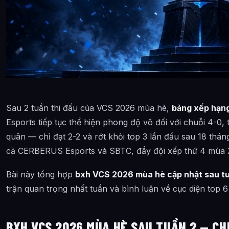
Sau 2 tuần thi đấu của VCS 2026 mùa hè,
bảng xếp hạng
Esports tiếp tục thể hiện phong độ vô đối với chuỗi 4-0
quân — chỉ đạt 2-2 và rớt khỏi top 3 lần đầu sau 18 thán
cả CERBERUS Esports và SBTC, đẩy đội xếp thứ 4 mùa X
Bài này tổng hợp
bxh VCS 2026 mùa hè cập nhật sau tu
trận quan trọng nhất tuần và bình luận về cục diện top 6 
BXH VCS 2026 MÙA HÈ SAU TUẦN 2 — CHI