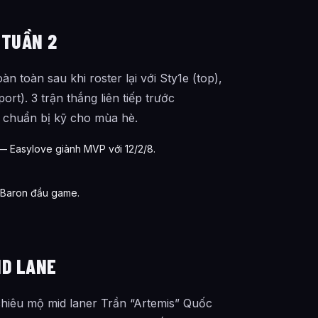
 TUẦN 2
 toàn sau khi roster lại với Sty1e (top),
rt). 3 trận thắng liên tiếp trước
 chuẩn bị kỹ cho mùa hè.
— Easylove giành MVP với 12/2/8.
+ Baron đầu game.
ID LANE
hiêu mộ mid laner Trần “Artemis” Quốc