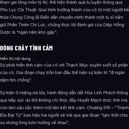
tham gia tông môn tỷ thí, thể hiện thành quả tu luyện thông qua
Phù Lục Chi Thuật. Quá trình trưởng thành của cô từ một người kế
thừa Chung Công Bí Điển dần chuyển mình thành một tu sĩ nắm
giữ Phần Thiên Chi Lực, chứng thực lời đánh giá của Diệp Hồng
Dược là “ngàn năm khó gặp”.
DÒNG CHẢY TÌNH CẢM
Hiển thị nội dung
Sự phát triển tình cảm của cô với Thạch Mục xuyên suốt số phận
của cô. Giai đoạn chạy trốn ban đầu thể hiện sự kiên trì “đi ngàn
dặm tìm chồng”.
Sự kiện ở miệng núi lửa, hành động dẫn dắt Hỏa Linh Phách thông
qua tiếp xúc da thịt không chỉ thúc đẩy Huyết Mạch thức tỉnh mà
còn làm sâu sắc thêm mối liên kết tình cảm. Chương 519 – “Thánh
Địa Đại Tỷ” báo hiệu hai người sẽ trải qua giai đoạn “tạm thời chia
xa nhưng lòng luôn hướng về nhau”.