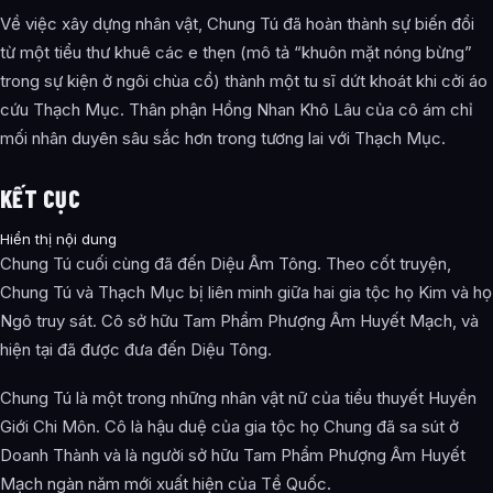
Về việc xây dựng nhân vật, Chung Tú đã hoàn thành sự biến đổi
từ một tiểu thư khuê các e thẹn (mô tả “khuôn mặt nóng bừng”
trong sự kiện ở ngôi chùa cổ) thành một tu sĩ dứt khoát khi cởi áo
cứu Thạch Mục. Thân phận Hồng Nhan Khô Lâu của cô ám chỉ
mối nhân duyên sâu sắc hơn trong tương lai với Thạch Mục.
KẾT CỤC
Hiển thị nội dung
Chung Tú cuối cùng đã đến Diệu Âm Tông. Theo cốt truyện,
Chung Tú và Thạch Mục bị liên minh giữa hai gia tộc họ Kim và họ
Ngô truy sát. Cô sở hữu Tam Phẩm Phượng Âm Huyết Mạch, và
hiện tại đã được đưa đến Diệu Tông.
Chung Tú là một trong những nhân vật nữ của tiểu thuyết Huyền
Giới Chi Môn. Cô là hậu duệ của gia tộc họ Chung đã sa sút ở
Doanh Thành và là người sở hữu Tam Phẩm Phượng Âm Huyết
Mạch ngàn năm mới xuất hiện của Tề Quốc.