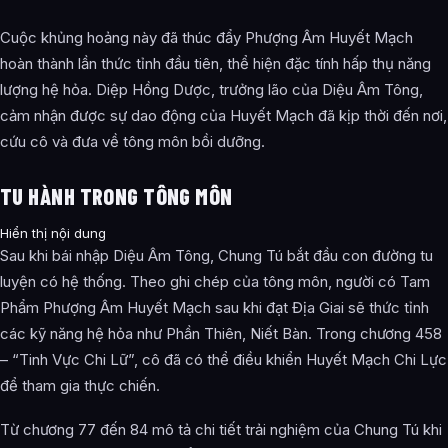
Cuộc khủng hoảng này đã thúc đẩy Phượng Âm Huyết Mạch
hoàn thành lần thức tỉnh đầu tiên, thể hiện đặc tính hấp thụ năng
lượng hệ hỏa. Diệp Hồng Dược, trưởng lão của Diệu Âm Tông,
cảm nhận được sự dao động của Huyết Mạch đã kịp thời đến nơi,
cứu cô và đưa về tông môn bồi dưỡng.
TU HÀNH TRONG TÔNG MÔN
Hiển thị nội dung
Sau khi bái nhập Diệu Âm Tông, Chung Tú bắt đầu con đường tu
luyện có hệ thống. Theo ghi chép của tông môn, người có Tam
Phẩm Phượng Âm Huyết Mạch sau khi đạt Địa Giai sẽ thức tỉnh
các kỹ năng hệ hỏa như Phần Thiên, Niết Bàn. Trong chương 458
– “Tinh Vực Chi Lữ”, cô đã có thể điều khiển Huyết Mạch Chi Lực
để tham gia thực chiến.
Từ chương 77 đến 84 mô tả chi tiết trải nghiệm của Chung Tú khi