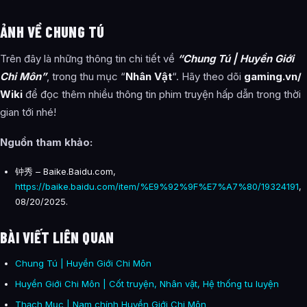
ẢNH VỀ CHUNG TÚ
Trên đây là những thông tin chi tiết về
“Chung Tú | Huyền Giới
Chi Môn”
, trong thu mục “
Nhân Vật
“. Hãy theo dõi
gaming.vn/
Wiki
để đọc thêm nhiều thông tin phim truyện hấp dẫn trong thời
gian tới nhé!
Nguồn tham khảo:
钟秀 – Baike.Baidu.com,
https://baike.baidu.com/item/%E9%92%9F%E7%A7%80/19324191
,
08/20/2025.
BÀI VIẾT LIÊN QUAN
Chung Tú | Huyền Giới Chi Môn
Huyền Giới Chi Môn | Cốt truyện, Nhân vật, Hệ thống tu luyện
Thạch Mục | Nam chính Huyền Giới Chi Môn