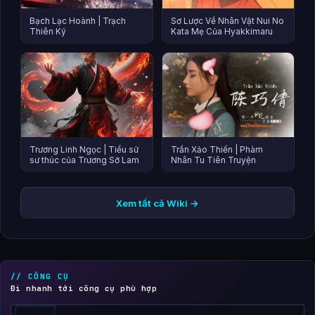
Bạch Lạc Hoành | Trạch
Sơ Lược Về Nhân Vật Nui No
Thiên Ký
Kata Mẹ Của Hyakkimaru
Trương Linh Ngọc | Tiểu sử
Trần Xảo Thiến | Phàm
sư thúc của Trương Sở Lam
Nhân Tu Tiên Truyện
Xem tất cả Wiki →
// CÔNG CỤ
Đi nhanh tới công cụ phù hợp