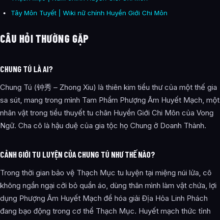
Tây Môn Tuyết | Wiki nữ chính Huyền Giới Chi Môn
CÂU HỎI THƯỜNG GẶP
CHUNG TÚ LÀ AI?
Chung Tú (钟秀 – Zhong Xiu) là thiên kim tiểu thư của một thế gia
sa sút, mang trong mình Tam Phẩm Phượng Âm Huyết Mạch, một
nhân vật trong tiểu thuyết tu chân Huyền Giới Chi Môn của Vong
Ngữ. Cha cô là hậu duệ của gia tộc họ Chung ở Doanh Thành.
CẢNH GIỚI TU LUYỆN CỦA CHUNG TÚ NHƯ THẾ NÀO?
Trong thời gian bảo vệ Thạch Mục tu luyện tại miệng núi lửa, cô
không ngần ngại cởi bỏ quần áo, dùng thân mình làm vật chứa, lợi
dụng Phượng Âm Huyết Mạch để hóa giải Địa Hỏa Linh Phách
đang bạo động trong cơ thể Thạch Mục. Huyết mạch thức tỉnh