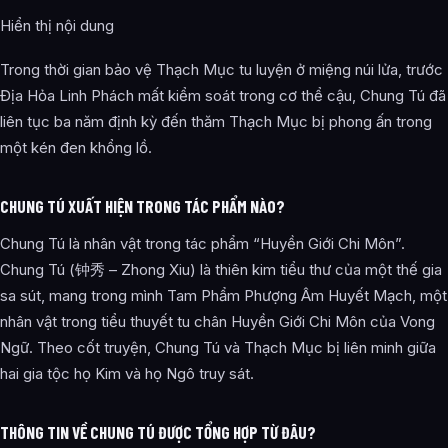
Hiển thị nội dung
Trong thời gian bảo vệ Thạch Mục tu luyện ở miệng núi lửa, trước
Địa Hỏa Linh Phách mất kiểm soát trong cơ thể cậu, Chung Tú đã
liên tục ba năm định kỳ đến thăm Thạch Mục bị phong ấn trong
một kén đen khổng lồ.
CHUNG TÚ XUẤT HIỆN TRONG TÁC PHẨM NÀO?
Chung Tú là nhân vật trong tác phẩm “Huyền Giới Chi Môn”.
Chung Tú (钟秀 – Zhong Xiu) là thiên kim tiểu thư của một thế gia
sa sút, mang trong mình Tam Phẩm Phượng Âm Huyết Mạch, một
nhân vật trong tiểu thuyết tu chân Huyền Giới Chi Môn của Vong
Ngữ. Theo cốt truyện, Chung Tú và Thạch Mục bị liên minh giữa
hai gia tộc họ Kim và họ Ngô truy sát.
THÔNG TIN VỀ CHUNG TÚ ĐƯỢC TỔNG HỢP TỪ ĐÂU?