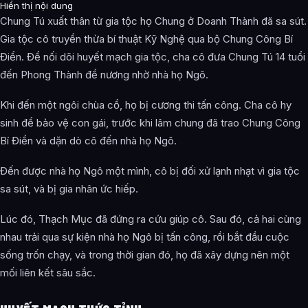
Hiển thị nội dung
Chung Tú xuất thân từ gia tộc họ Chung ở Doanh Thành đã sa sút.
Gia tộc cô truyền thừa bí thuật Kỹ Nghệ qua bộ Chung Công Bí
Điển. Để nối dõi huyết mạch gia tộc, cha cô đưa Chung Tú 14 tuổi
đến Phong Thành để nương nhờ nhà họ Ngô.
Khi đến một ngôi chùa cổ, họ bị cương thi tấn công. Cha cô hy
sinh để bảo vệ con gái, trước khi lâm chung đã trao Chung Công
Bí Điển và dặn dò cô đến nhà họ Ngô.
Đến được nhà họ Ngô một mình, cô bị đối xử lạnh nhạt vì gia tộc
sa sút, và bị gia nhân ức hiếp.
Lúc đó, Thạch Mục đã đứng ra cứu giúp cô. Sau đó, cả hai cùng
nhau trải qua sự kiện nhà họ Ngô bị tấn công, rồi bắt đầu cuộc
sống trốn chạy, và trong thời gian đó, họ đã xây dựng nên một
mối liên kết sâu sắc.