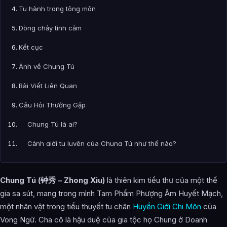
Tu hành trong tông môn
Dòng chảy tình cảm
Kết cục
Ảnh về Chung Tú
Bài Viết Liên Quan
Câu Hỏi Thường Gặp
Chung Tú là ai?
Cảnh giới tu luyện của Chung Tú như thế nào?
Chung Tú xuất hiện trong tác phẩm nào?
Chung Tú (钟秀 – Zhong Xiu)
là thiên kim tiểu thư của một thế
Thông tin về Chung Tú được tổng hợp từ đâu?
gia sa sút, mang trong mình Tam Phẩm Phượng Âm Huyết Mạch,
một nhân vật trong tiểu thuyết tu chân
Huyền Giới Chi Môn
của
Vong Ngữ. Cha cô là hậu duệ của gia tộc họ Chung ở Doanh