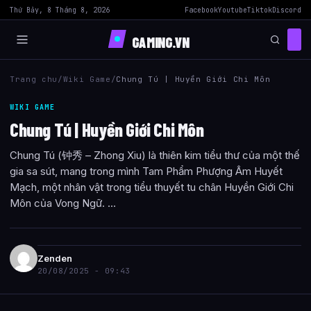
Thứ Bảy, 8 Tháng 8, 2026
Facebook
Youtube
Tiktok
Discord
GAMING.VN
Trang chu
/
Wiki Game
/
Chung Tú | Huyền Giới Chi Môn
WIKI GAME
Chung Tú | Huyền Giới Chi Môn
Chung Tú (钟秀 – Zhong Xiu) là thiên kim tiểu thư của một thế
gia sa sút, mang trong mình Tam Phẩm Phượng Âm Huyết
Mạch, một nhân vật trong tiểu thuyết tu chân Huyền Giới Chi
Môn của Vong Ngữ. ...
Zenden
20/08/2025 - 09:43