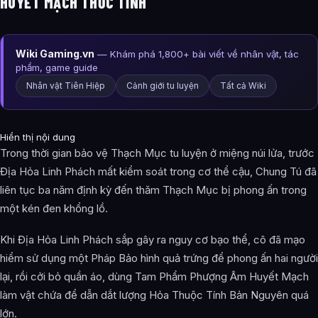
HUYẾT MẠCH THỨC TỈNH
Wiki Gaming.vn
— Khám phá 1,800+ bài viết về nhân vật, tác
phẩm, game guide
Nhân vật Tiên Hiệp
Cảnh giới tu luyện
Tất cả Wiki
Hiển thị nội dung
Trong thời gian bảo vệ Thạch Mục tu luyện ở miệng núi lửa, trước
Địa Hỏa Linh Phách mất kiểm soát trong cơ thể cậu, Chung Tú đã
liên tục ba năm định kỳ đến thăm Thạch Mục bị phong ấn trong
một kén đen khổng lồ.
Khi Địa Hỏa Linh Phách sắp gây ra nguy cơ bạo thể, cô đã mạo
hiểm sử dụng một Pháp Bảo hình quả trứng để phong ấn hai người
lại, rồi cởi bỏ quần áo, dùng Tam Phẩm Phượng Âm Huyết Mạch
làm vật chứa để dẫn dắt lượng Hỏa Thuộc Tính Bản Nguyên quá
lớn.