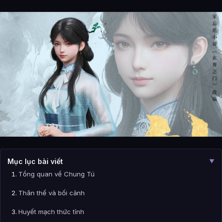
Mục lục bài viết
▼
Tổng quan về Chung Tú
Thân thế và bối cảnh
Huyết mạch thức tỉnh