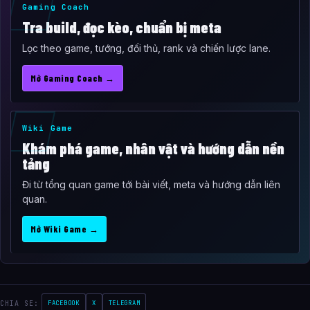
Gaming Coach
Tra build, đọc kèo, chuẩn bị meta
Lọc theo game, tướng, đối thủ, rank và chiến lược lane.
Mở Gaming Coach →
Wiki Game
Khám phá game, nhân vật và hướng dẫn nền
tảng
Đi từ tổng quan game tới bài viết, meta và hướng dẫn liên
quan.
Mở Wiki Game →
CHIA SE:
FACEBOOK
X
TELEGRAM