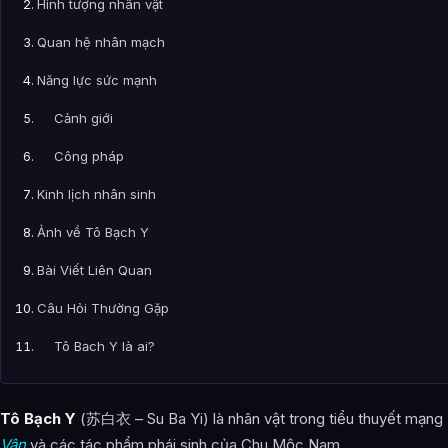
Hình tượng nhân vật
Quan hệ nhân mạch
Năng lực sức mạnh
Cảnh giới
Công pháp
Kinh lịch nhân sinh
Ảnh về Tô Bạch Y
Bài Viết Liên Quan
Câu Hỏi Thường Gặp
Tô Bạch Y là ai?
Cảnh giới tu luyện của Tô Bạch Y như thế nào?
Tô Bạch Y
(苏白衣 – Su Ba Yi) là nhân vật trong tiểu thuyết mạng
Tô Bạch Y xuất hiện trong tác phẩm nào?
Vân
và các tác phẩm phái sinh của Chu Mộc Nam.