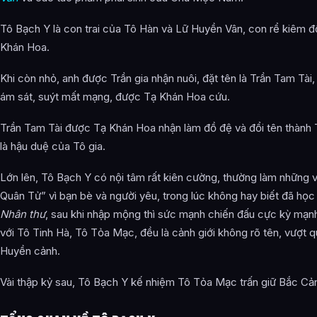
Các mối quan hệ quan trọng của Tô Bạch Y là gì?
Tô Bạch Y là con trai của Tô Hàn và Lữ Huyền Vân, con rể kiêm 
Thông tin về Tô Bạch Y được tổng hợp từ đâu?
Khán Hoa.
Khi còn nhỏ, anh được Trần gia nhận nuôi, đặt tên là Trần Tam Tài,
ám sát, suýt mất mạng, được Tạ Khán Hoa cứu.
Trần Tam Tài được Tạ Khán Hoa nhận làm đồ đệ và đổi tên thành 
là hậu duệ của Tô gia.
Lớn lên, Tô Bạch Y có nội tâm rất kiên cường, thường làm những 
Quân Tử” vì bạn bè và người yêu, trong lúc không hay biết đã họ
Nhân thư
, sau khi nhập mộng thì sức mạnh chiến đấu cực kỳ mạn
với Tô Tinh Hà, Tô Tỏa Mạc, đều là cảnh giới không rõ tên, vượt 
Huyền cảnh.
Vài thập kỷ sau, Tô Bạch Y kế nhiệm Tô Tỏa Mạc trấn giữ Bắc Cả