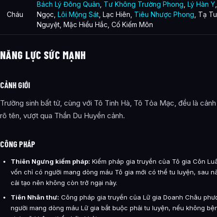
Bách Lý Đông Quân
,
Tư Không Trường Phong
,
Lý Hàn Y
Cháu
Ngọc,
Lôi Mộng Sát
, Lạc Hiên,
Tiêu Nhược Phong
, Tạ Tu
Nguyệt, Mặc Hiểu Hắc, Cố Kiếm Môn
NĂNG LỰC SỨC MẠNH
CẢNH GIỚI
Trường sinh bất tử, cùng với Tô Tinh Hà, Tô Tỏa Mạc, đều là cảnh
rõ tên, vượt qua Thần Du Huyền cảnh.
CÔNG PHÁP
Thiên Ngưng kiếm pháp:
Kiếm pháp gia truyền của Tô gia Côn Lu
vốn chỉ có người mang dòng máu Tô gia mới có thể tu luyện, sau n
cải tạo nên không còn trở ngại này.
Tiên Nhân thư:
Công pháp gia truyền của Lữ gia Doanh Châu phư
người mang dòng máu Lữ gia bắt buộc phải tu luyện, nếu không bệ