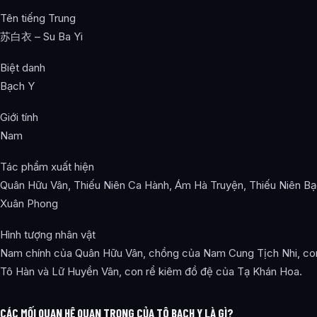
Tên tiếng Trung
苏白衣 – Su Ba Yi
Biệt danh
Bạch Y
Giới tính
Nam
Tác phẩm xuất hiện
Quân Hữu Vân, Thiếu Niên Ca Hành, Ám Hà Truyện, Thiếu Niên B
Xuân Phong
Hình tượng nhân vật
Nam chính của Quân Hữu Vân, chồng của Nam Cung Tịch Nhi, con
Tô Hàn và Lữ Huyền Vân, con rể kiêm đồ đệ của Tạ Khán Hoa.
CÁC MỐI QUAN HỆ QUAN TRỌNG CỦA TÔ BẠCH Y LÀ GÌ?