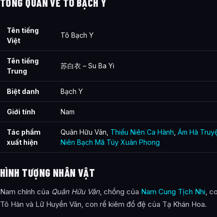
TỔNG QUAN VỀ TÔ BẠCH Y
Tên tiếng
Tô Bạch Y
Việt
Tên tiếng
苏白衣 – Su Ba Yi
Trung
Biệt danh
Bạch Y
Giới tính
Nam
Tác phẩm
Quân Hữu Vân,
Thiếu Niên Ca Hành
,
Ám Hà Truy
xuất hiện
Niên Bạch Mã Túy Xuân Phong
HÌNH TƯỢNG NHÂN VẬT
Nam chính của
Quân Hữu Vân
, chồng của
Nam Cung Tịch Nhi
, c
Tô Hàn và Lữ Huyền Vân, con rể kiêm đồ đệ của Tạ Khán Hoa.