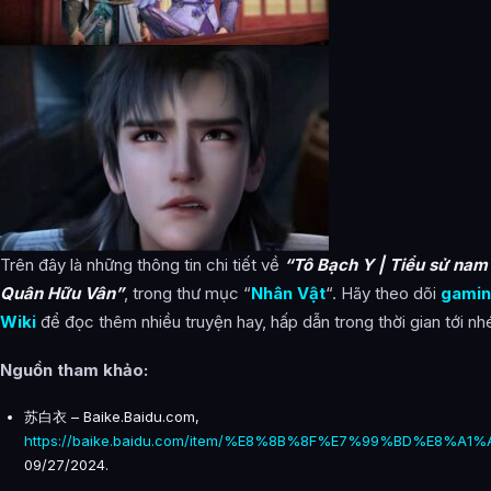
Trên đây là những thông tin chi tiết về
“Tô Bạch Y | Tiểu sử nam
Quân Hữu Vân”
, trong thư mục “
Nhân Vật
“. Hãy theo dõi
gamin
Wiki
để đọc thêm nhiều truyện hay, hấp dẫn trong thời gian tới nh
Nguồn tham khảo
:
苏白衣 – Baike.Baidu.com,
https://baike.baidu.com/item/%E8%8B%8F%E7%99%BD%E8%A1%A
09/27/2024.