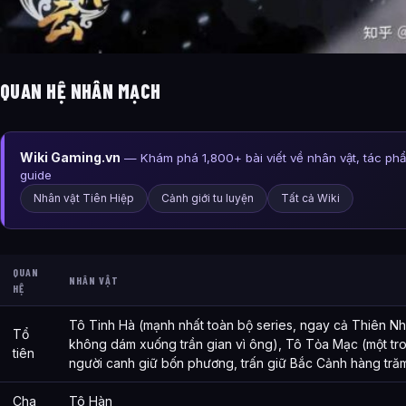
QUAN HỆ NHÂN MẠCH
Wiki Gaming.vn
— Khám phá 1,800+ bài viết về nhân vật, tác ph
guide
Nhân vật Tiên Hiệp
Cảnh giới tu luyện
Tất cả Wiki
QUAN
NHÂN VẬT
HỆ
Tô Tinh Hà (mạnh nhất toàn bộ series, ngay cả Thiên N
Tổ
không dám xuống trần gian vì ông), Tô Tỏa Mạc (một t
tiên
người canh giữ bốn phương, trấn giữ Bắc Cảnh hàng tră
Cha
Tô Hàn