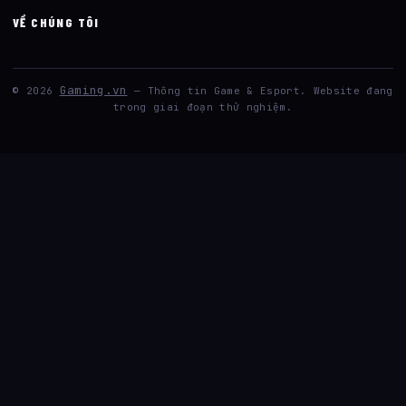
VỀ CHÚNG TÔI
Gaming.vn
© 2026
— Thông tin Game & Esport. Website đang
trong giai đoạn thử nghiệm.