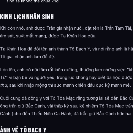
sinh sẽ không thể chữa khỏi.
KINH LỊCH NHÂN SINH
Khi còn nhỏ, anh được Trần gia nhận nuôi, đặt tên là Trần Tam Tài,
ám sát, suýt mất mạng, được Tạ Khán Hoa cứu.
Tạ Khán Hoa đã đổi tên anh thành Tô Bạch Y, và nói rằng anh là h
Tô gia, nhận anh làm đồ đệ.
Lớn lên, anh có nội tâm rất kiên cường, thường làm những việc “
Tử” vì bạn bè và người yêu, trong lúc không hay biết đã học đượ
thư
, sau khi nhập mộng thì sức mạnh chiến đấu cực kỳ mạnh mẽ.
Cuối cùng đã đồng ý với Tô Tỏa Mạc rằng tương lai sẽ đến Bắc C
ông trấn giữ Bắc Cảnh, vài thập kỷ sau, kế nhiệm Tô Tỏa Mạc trấn
Cảnh (cho đến Thiếu Niên Ca Hành, đã trấn giữ Bắc Cảnh hơn hai
ẢNH VỀ TÔ BẠCH Y