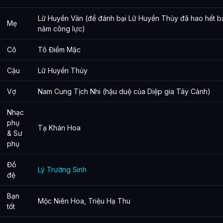
Lữ Huyền Vân (để đánh bại Lữ Huyền Thủy đã hao hết b
Mẹ
năm công lực)
Cô
Tô Điểm Mặc
Cậu
Lữ Huyền Thủy
Vợ
Nam Cung Tịch Nhi (hậu duệ của Diệp gia Tây Cảnh)
Nhạc
phụ
Tạ Khán Hoa
& Sư
phụ
Đồ
Lý Trường Sinh
đệ
Bạn
Mộc Niên Hoa, Triệu Hạ Thu
tốt