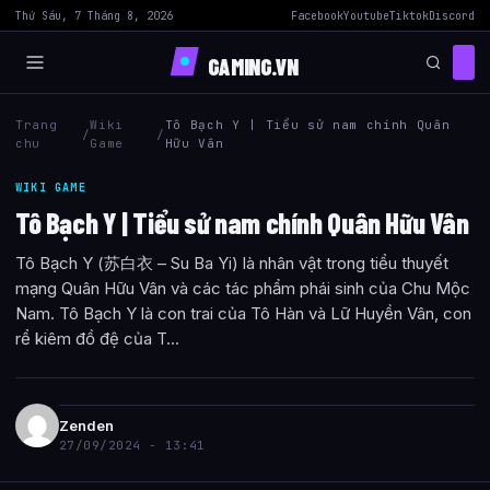
Thứ Sáu, 7 Tháng 8, 2026
Facebook
Youtube
Tiktok
Discord
GAMING.VN
Trang
Wiki
Tô Bạch Y | Tiểu sử nam chính Quân
/
/
chu
Game
Hữu Vân
WIKI GAME
Tô Bạch Y | Tiểu sử nam chính Quân Hữu Vân
Tô Bạch Y (苏白衣 – Su Ba Yi) là nhân vật trong tiểu thuyết
mạng Quân Hữu Vân và các tác phẩm phái sinh của Chu Mộc
Nam. Tô Bạch Y là con trai của Tô Hàn và Lữ Huyền Vân, con
rể kiêm đồ đệ của T...
Zenden
27/09/2024 - 13:41