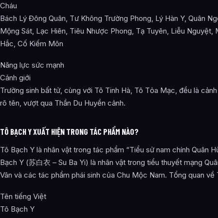
Cháu
Bách Lý Đông Quân, Tư Không Trường Phong, Lý Hàn Y, Quân Ng
Mộng Sát, Lạc Hiên, Tiêu Nhược Phong, Tạ Tuyên, Liễu Nguyệt,
Hắc, Cố Kiếm Môn
Năng lực sức mạnh
Cảnh giới
Trường sinh bất tử, cùng với Tô Tinh Hà, Tô Tỏa Mạc, đều là cảnh
rõ tên, vượt qua Thần Du Huyền cảnh.
TÔ BẠCH Y XUẤT HIỆN TRONG TÁC PHẨM NÀO?
Tô Bạch Y là nhân vật trong tác phẩm “Tiểu sử nam chính Quân H
Bạch Y (苏白衣 – Su Ba Yi) là nhân vật trong tiểu thuyết mạng Qu
Vân và các tác phẩm phái sinh của Chu Mộc Nam. Tổng quan về
Tên tiếng Việt
Tô Bạch Y