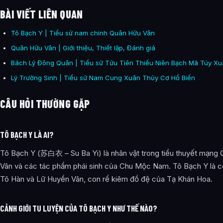
BÀI VIẾT LIÊN QUAN
Tô Bạch Y | Tiểu sử nam chính Quân Hữu Vân
Quân Hữu Vân | Giới thiệu, Thiết lập, Đánh giá
Bách Lý Đông Quân | Tiểu sử Tửu Tiên Thiếu Niên Bạch Mã Túy X
Lý Trường Sinh | Tiểu sử Nam Cung Xuân Thủy Cơ Hổ Biến
CÂU HỎI THƯỜNG GẶP
TÔ BẠCH Y LÀ AI?
Tô Bạch Y (苏白衣 – Su Ba Yi) là nhân vật trong tiểu thuyết mạng
Vân và các tác phẩm phái sinh của Chu Mộc Nam. Tô Bạch Y là co
Tô Hàn và Lữ Huyền Vân, con rể kiêm đồ đệ của Tạ Khán Hoa.
CẢNH GIỚI TU LUYỆN CỦA TÔ BẠCH Y NHƯ THẾ NÀO?