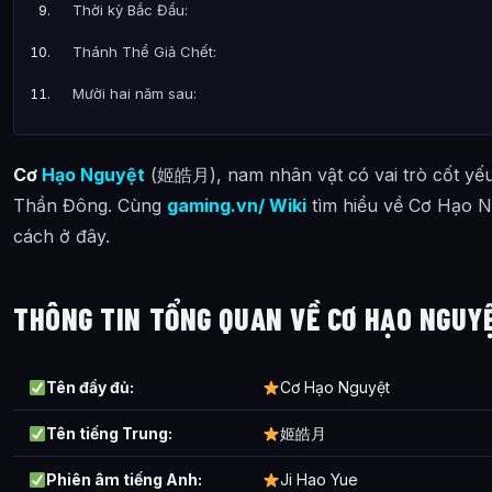
Thời kỳ Bắc Đẩu:
Thánh Thể Giả Chết:
Mười hai năm sau:
Hắc ám hỗn loạn:
Cơ
Hạo Nguyệt
(姬皓月), nam nhân vật có vai trò cốt yế
Cử Giáo Thành Tiên:
Thần Đông. Cùng
gaming.vn/ Wiki
tìm hiểu về Cơ Hạo Ng
Chương truyện Cơ Hạo Nguyệt xuất hiện tiêu biểu
cách ở đây.
Video về Cơ Hạo Nguyệt
Bài Viết Liên Quan
THÔNG TIN TỔNG QUAN VỀ CƠ HẠO NGUY
Câu Hỏi Thường Gặp
Cơ Hạo Nguyệt là ai?
Tên đầy đủ:
Cơ Hạo Nguyệt
Cảnh giới tu luyện của Cơ Hạo Nguyệt như thế nào?
Tên tiếng Trung:
姬皓月
Cơ Hạo Nguyệt xuất hiện trong tác phẩm nào?
Phiên âm tiếng Anh:
Ji Hao Yue