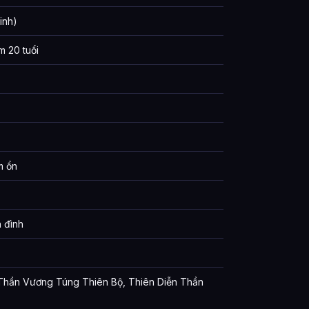
inh)
m 20 tuổi
m ổn
n đình
 Thần Vương Túng Thiên Bộ, Thiên Diễn Thần