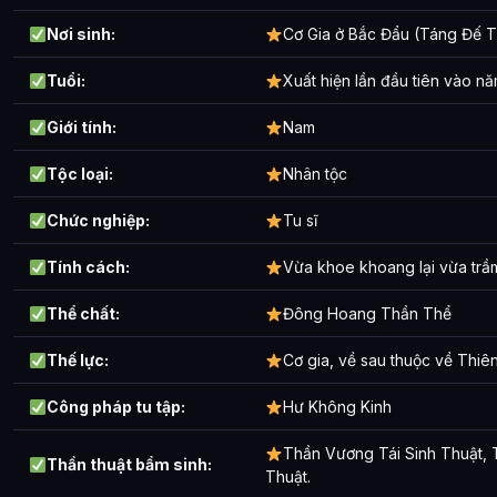
Các mối quan hệ quan trọng của Cơ Hạo Nguyệt là gì?
Nơi sinh:
Cơ Gia ở Bắc Đẩu (Táng Đế T
Thông tin về Cơ Hạo Nguyệt được tổng hợp từ đâu?
Tuổi:
Xuất hiện lần đầu tiên vào nă
Giới tính:
Nam
Tộc loại:
Nhân tộc
Chức nghiệp:
Tu sĩ
Tính cách:
Vừa khoe khoang lại vừa trầ
Thể chất:
Đông Hoang Thần Thể
Thế lực:
Cơ gia, về sau thuộc về Thiê
Công pháp tu tập:
Hư Không Kinh
Thần Vương Tái Sinh Thuật,
Thần thuật bẩm sinh:
Thuật.