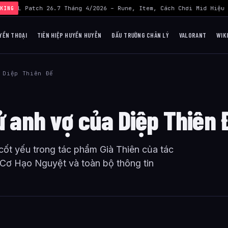
uo LOL Patch 26.7 Tháng 4/2026 – Rune, Item, Cách Chơi Mid Hiệu 
KING
YỀN THOẠI
TIÊN HIỆP HUYỀN HUYỄN
ĐẤU TRƯỜNG CHÂN LÝ
VALORANT
WIK
 Diệp Thiên Đế
ử anh vợ của Diệp Thiên 
ốt yếu trong tác phẩm Già Thiên của tác
 Cơ Hạo Nguyệt và toàn bộ thông tin