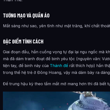
TƯỚNG MẠO VÀ QUẦN ÁO
Mắt sáng như sao, yên tĩnh như mặt trăng, khí chất thoát
ĐẶC ĐIỂM TÍNH CÁCH
Giai đoạn đầu, hắn cuồng vọng tự đại lại ngu ngốc mà khô
mà đã dám tranh đoạt đế binh yêu tộc (nguyên văn: Vươ
tiện tay, đế binh này của
Thánh đế
rất thích hợp) hắn th
trong thế hệ trẻ ở Đông Hoang, vậy mà dám bày ra dáng 
Đế trung hậu kỳ theo tầm mắt mở mang hơn thì đã biết tự