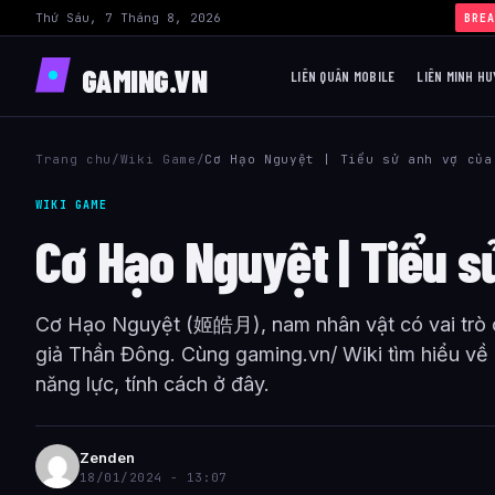
Thứ Sáu, 7 Tháng 8, 2026
›
Build Yas
BREA
GAMING.VN
LIÊN QUÂN MOBILE
LIÊN MINH HU
Trang chu
/
Wiki Game
/
Cơ Hạo Nguyệt | Tiểu sử anh vợ của
WIKI GAME
Cơ Hạo Nguyệt | Tiểu s
Cơ Hạo Nguyệt (姬皓月), nam nhân vật có vai trò c
giả Thần Đông. Cùng gaming.vn/ Wiki tìm hiểu về
năng lực, tính cách ở đây.
Zenden
18/01/2024 - 13:07