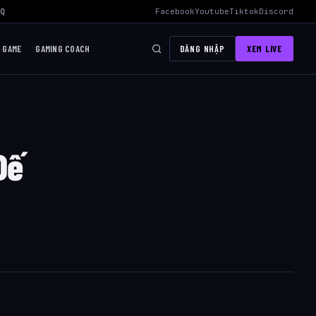
Quả Nhất
›
AWC 2026 Liên Quân Mobile – Lịch Thi Đấu, Đội Tuyển Vi
Facebook
Youtube
Tiktok
Discord
I GAME
GAMING COACH
ĐĂNG NHẬP
XEM LIVE
Đế