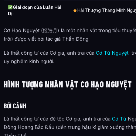
Giai đoạn của Luân Hải
Hải Thượng Thăng Minh Ngu
Dị:
Cơ Hạo Nguyệt (姬皓月) là một nhân vật trong tiểu thuyết 
trời) được viết bởi tác giả Thần Đông.
Là thất công tử của Cơ gia, anh trai của
Cơ Tử Nguyệt
, t
uy nghiêm kinh người.
HÌNH TƯỢNG NHÂN VẬT CƠ HẠO NGUYỆT
BỐI CẢNH
Là thất công tử của đế tộc Cơ gia, anh trai của
Cơ Tử
Nguy
Đông Hoang Bắc Đẩu (đến trung hậu kì giảm xuống thàn
Thần Thể.