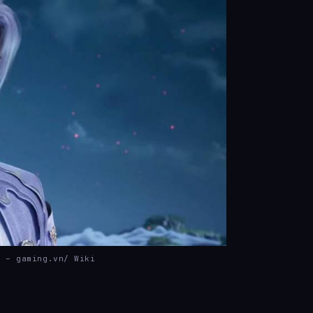
t – gaming.vn/ Wiki