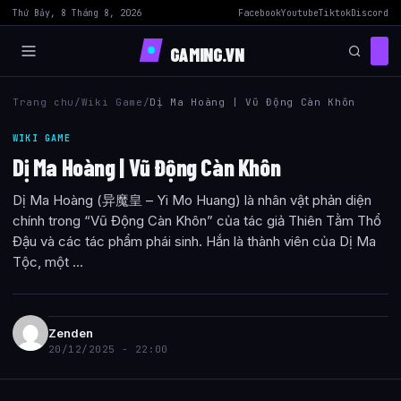
Thứ Bảy, 8 Tháng 8, 2026
Facebook
Youtube
Tiktok
Discord
GAMING.VN
Trang chu
/
Wiki Game
/
Dị Ma Hoàng | Vũ Động Càn Khôn
WIKI GAME
Dị Ma Hoàng | Vũ Động Càn Khôn
Dị Ma Hoàng (异魔皇 – Yi Mo Huang) là nhân vật phản diện
chính trong “Vũ Động Càn Khôn” của tác giả Thiên Tằm Thổ
Đậu và các tác phẩm phái sinh. Hắn là thành viên của Dị Ma
Tộc, một ...
Zenden
20/12/2025 - 22:00