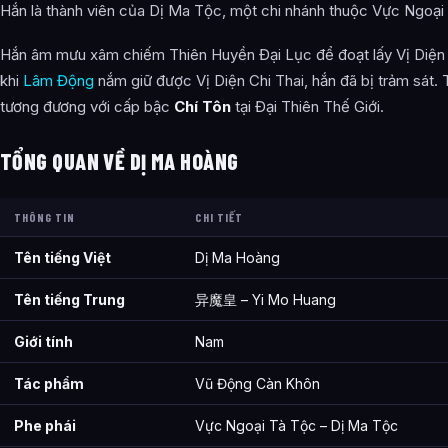
Hắn là thành viên của Dị Ma Tộc, một chi nhánh thuộc Vực Ngoại
Hắn âm mưu xâm chiếm Thiên Huyền Đại Lục để đoạt lấy Vị Diện 
khi
Lâm Động
nắm giữ được Vị Diện Chi Thai, hắn đã bị trảm sát. 
tương đương với cấp bậc
Chí Tôn
tại Đại Thiên Thế Giới.
TỔNG QUAN VỀ DỊ MA HOÀNG
THÔNG TIN
CHI TIẾT
Tên tiếng Việt
Dị Ma Hoàng
Tên tiếng Trung
异魔皇 – Yi Mo Huang
Giới tính
Nam
Tác phẩm
Vũ Động Càn Khôn
Phe phái
Vực Ngoại Tà Tộc – Dị Ma Tộc