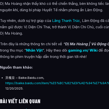
Dị Ma Hoàng nhận thấy khó có thể chiến thắng, bèn không tiếc l
nguyên khí, dùng bí pháp Huyết Tế nhằm phong ấn Lâm Động.
Tuy nhiên, dưới sự trợ giúp của
Lăng Thanh Trúc
, Lâm Động đã c
nắm giữ được Vị Diện Chi Thai, trở thành Vị Diện Chi Chủ, cuối cù
Dị Ma Hoàng.
Trên đây là những thông tin chi tiết về
“Dị Ma Hoàng | Vũ Động 
trong thu mục “
Nhân Vật
“. Hãy theo dõi
gaming.vn/ Wiki
để đọc
thông tin phim truyện hấp dẫn trong thời gian tới nhé!
Nguồn tham khảo:
异魔皇 – Baike.Baidu.com,
https://baike.baidu.com/item/%E5%BC%82%E9%AD%94%E7%9A%
12/20/2025.
BÀI VIẾT LIÊN QUAN