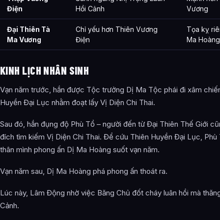
Điện
Hồi Cảnh
Vương
Đại Thiên Tà
Chỉ yếu hơn Thiên Vương
Tọa kỵ riê
Ma Vương
Điện
Ma Hoàng
KINH LỊCH NHÂN SINH
Vạn năm trước, hắn được Tộc trưởng Dị Ma Tộc phái đi xâm chiế
Huyền Đại Lục nhằm đoạt lấy Vị Diện Chi Thai.
Sau đó, hắn đụng độ Phù Tổ – người đến từ Đại Thiên Thế Giới c
đích tìm kiếm Vị Diện Chi Thai. Để cứu Thiên Huyền Đại Lục, Phù 
thân mình phong ấn Dị Ma Hoàng suốt vạn năm.
Vạn năm sau, Dị Ma Hoàng phá phong ấn thoát ra.
Lúc này, Lâm Động nhờ việc Băng Chủ đốt cháy luân hồi mà thăn
Cảnh.