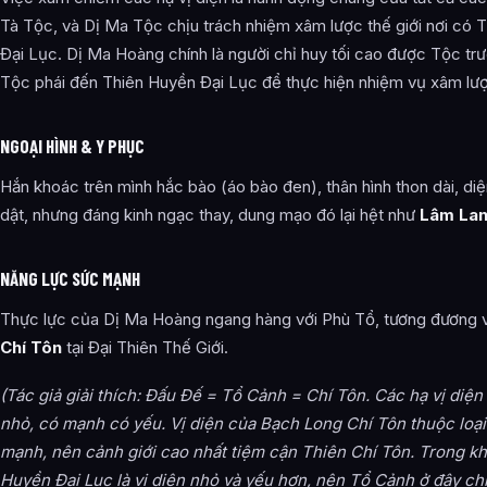
Tà Tộc, và Dị Ma Tộc chịu trách nhiệm xâm lược thế giới nơi có 
Đại Lục. Dị Ma Hoàng chính là người chỉ huy tối cao được Tộc tr
Tộc phái đến Thiên Huyền Đại Lục để thực hiện nhiệm vụ xâm lượ
NGOẠI HÌNH & Y PHỤC
Hắn khoác trên mình hắc bào (áo bào đen), thân hình thon dài, di
dật, nhưng đáng kinh ngạc thay, dung mạo đó lại hệt như
Lâm Lan
NĂNG LỰC SỨC MẠNH
Thực lực của Dị Ma Hoàng ngang hàng với Phù Tổ, tương đương 
Chí Tôn
tại Đại Thiên Thế Giới.
(Tác giả giải thích: Đấu Đế = Tổ Cảnh = Chí Tôn. Các hạ vị diện
nhỏ, có mạnh có yếu. Vị diện của Bạch Long Chí Tôn thuộc loại
mạnh, nên cảnh giới cao nhất tiệm cận Thiên Chí Tôn. Trong kh
Huyền Đại Lục là vị diện nhỏ và yếu hơn, nên Tổ Cảnh ở đây ch