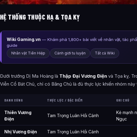
HỆ THỐNG THUỘC HẠ & TỌA KỴ
Wiki Gaming.vn
— Khám phá 1,800+ bài viết về nhân vật, tác ph
guide
Nhân vật Tiên Hiệp
Cảnh giới tu luyện
Tất cả Wiki
Dưới trướng Dị Ma Hoàng là
Thập Đại Vương Điện
và Tọa kỵ. Tr
Viễn Cổ Bát Chủ, chỉ có Băng Chủ là đủ thực lực khiến nhóm này 
DANH XƯNG
THỰC LỰC / ĐẶC ĐIỂM
GHI CHÚ
Thiên Vương
Kẻ mạnh n
Tam Trọng Luân Hồi Cảnh
Điện
Ngục
Nhị Vương Điện
Tam Trọng Luân Hồi Cảnh