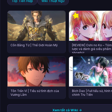
Top Tiên Hiệp
Wiki Thuật Ngữ
Côn Bằng Tử | Thế Giới Hoàn Mỹ
[REVIEW] Oshi no Ko – Tóm 
lược và đánh giá siêu phẩm
showbiz
Tôn Trấn Vĩ | Tiểu sử tình địch của
Bích Dao | Full tiểu sử, hình
Vương Lâm
chính Tru Tiên
Xem tất cả Wiki →