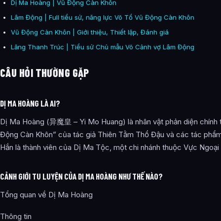
Dị Ma Hoàng | Vũ Động Càn Khôn
Lâm Động | Full tiểu sử, năng lực Võ Tổ Vũ Động Càn Khôn
Vũ Động Càn Khôn | Giới thiệu, Thiết lập, Đánh giá
Lăng Thanh Trúc | Tiểu sử Chủ mẫu Võ Cảnh vợ Lâm Động
CÂU HỎI THƯỜNG GẶP
DỊ MA HOÀNG LÀ AI?
Dị Ma Hoàng (异魔皇 – Yi Mo Huang) là nhân vật phản diện chính 
Động Càn Khôn” của tác giả Thiên Tằm Thổ Đậu và các tác phẩm 
Hắn là thành viên của Dị Ma Tộc, một chi nhánh thuộc Vực Ngoại
CẢNH GIỚI TU LUYỆN CỦA DỊ MA HOÀNG NHƯ THẾ NÀO?
Tổng quan về Dị Ma Hoàng
Thông tin