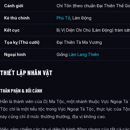
Cảnh giới
Chí Tôn (theo chuẩn Đại Thiên Thế Giớ
Kẻ thù chính
Phù Tổ
, Lâm Động
Kết cục
Bị Vị Diện Chi Chủ (Lâm Động) trảm sát
Tọa kỵ (Thú cưỡi)
Đại Thiên Tà Ma Vương
Ngoại hình
Giống
Lâm Lang Thiên
THIẾT LẬP NHÂN VẬT
THÂN PHẬN & BỐI CẢNH
Hắn là thành viên của Dị Ma Tộc, một nhánh thuộc Vực Ngoại Tà
Tộc chỉ là một tiểu tộc trong Vực Ngoại Tà Tộc, thực lực của Tộ
này cũng chỉ ở mức thường thường, địa vị không cao.
Việc xâm chiếm các hạ vị diện là hành động chung của tất cả cá