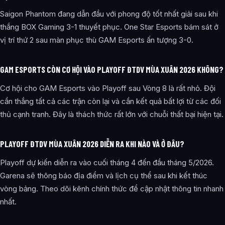
Saigon Phantom đang dẫn đầu với phong độ tốt nhất giải sau khi
thắng BOX Gaming 3-1 thuyết phục. One Star Esports bám sát ở
vị trí thứ 2 sau màn phục thù GAM Esports ấn tượng 3-0.
GAM ESPORTS CÒN CƠ HỘI VÀO PLAYOFF ĐTDV MÙA XUÂN 2026 KHÔNG?
Cơ hội cho GAM Esports vào Playoff sau Vòng 8 là rất nhỏ. Đội
cần thắng tất cả các trận còn lại và cần kết quả bất lợi từ các đối
thủ cạnh tranh. Đây là thách thức rất lớn với chuỗi thất bại hiện tại.
PLAYOFF ĐTDV MÙA XUÂN 2026 DIỄN RA KHI NÀO VÀ Ở ĐÂU?
Playoff dự kiến diễn ra vào cuối tháng 4 đến đầu tháng 5/2026.
Garena sẽ thông báo địa điểm và lịch cụ thể sau khi kết thúc
vòng bảng. Theo dõi kênh chính thức để cập nhật thông tin nhanh
nhất.