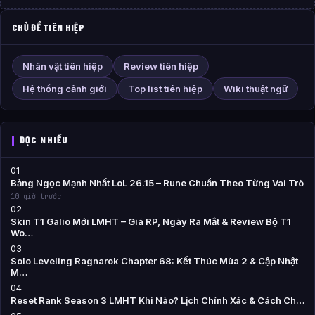
CHỦ ĐỀ TIÊN HIỆP
Nhân vật tiên hiệp
Review tiên hiệp
Hệ thống cảnh giới
Top list tiên hiệp
Wiki thuật ngữ
ĐỌC NHIỀU
01
Bảng Ngọc Mạnh Nhất LoL 26.15 – Rune Chuẩn Theo Từng Vai Trò
10 giờ trước
02
Skin T1 Galio Mới LMHT – Giá RP, Ngày Ra Mắt & Review Bộ T1
Wo…
03
Solo Leveling Ragnarok Chapter 68: Kết Thúc Mùa 2 & Cập Nhật
M…
04
Reset Rank Season 3 LMHT Khi Nào? Lịch Chính Xác & Cách Ch…