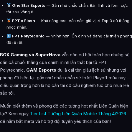
One Star Esports
— Gần như chắc chắn. Bản lĩnh và form cực
tốt sau Vòng 8.
FPT x Flash
— Khả năng cao. Vẫn nắm giữ vị trí Top 3 dù thắng
nhọc nhằn.
FPT Polytechnic
— Nhỉnh hơn. Ổn định và đang cải thiện phong
độ rõ rệt.
BOX Gaming và SuperNova
vẫn còn cơ hội toán học nhưng sẽ
cần cả chuỗi thắng của chính mình lẫn thất bại từ FPT
Polytechnic.
GAM Esports
dù là cái tên giàu lịch sử nhưng với
phong độ hiện tại, gần như chắc chắn sẽ trượt Playoff mùa này —
điều quan trọng hơn là họ cần tái cơ cấu nghiêm túc cho mùa Hè
sắp tới.
Muốn biết thêm về phong độ các tướng hot nhất Liên Quân hiện
tại? Xem ngay
Tier List Tướng Liên Quân Mobile Tháng 4/2026
để nắm bắt meta và hỗ trợ đội tuyển yêu thích của bạn!