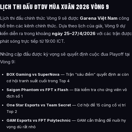
LỊCH THI ĐẤU ĐTDV MÙA XUÂN 2026 VÒNG 9
Lịch thi đấu chính thức Vòng 9 sẽ được
Garena Việt Nam
công
bố trên các kênh chính thức. Dựa theo lịch của giải, Vòng 9 dự
kiến diễn ra trong khoảng
ngày 25–27/4/2026
với các trận được
phát sóng trực tiếp từ 19:00 ICT.
Những cặp đấu được kỳ vọng sẽ quyết định cuộc đua Playoff tại
Vòng 9:
BOX Gaming vs SuperNova
— Trận “sáu điểm” quyết định ai còn
cơ hội tranh suất cuối trong Top 4
Saigon Phantom vs FPT x Flash
— Bài kiểm tra cho ứng viên vô
địch số 1
One Star Esports vs Team Secret
— Cơ hội để 1S củng cố vị trí
Top 2
GAM Esports vs FPT Polytechnic
— GAM cần thắng để nuôi hy
vọng dù rất nhỏ