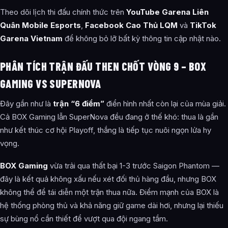
Theo dõi lịch thi đấu chính thức trên
YouTube Garena Liên
Quân Mobile Esports
,
Facebook Cao Thủ LQM
và
TikTok
Garena Vietnam
để không bỏ lỡ bất kỳ thông tin cập nhật nào.
PHÂN TÍCH TRẬN ĐẤU THEN CHỐT VÒNG 9 – BOX
GAMING VS SUPERNOVA
Đây gần như là
trận “6 điểm”
điển hình nhất còn lại của mùa giải.
Cả BOX Gaming lẫn SuperNova đều đang ở thế khó: thua là gần
như kết thúc cơ hội Playoff, thắng là tiếp tục nuôi ngọn lửa hy
vọng.
BOX Gaming
vừa trải qua thất bại 1-3 trước Saigon Phantom —
đây là kết quả không xấu nếu xét đối thủ hàng đầu, nhưng BOX
không thể để tái diễn một trận thua nữa. Điểm mạnh của BOX là
hệ thống phòng thủ và khả năng giữ game dài hơi, nhưng lại thiếu
sự bùng nổ cần thiết để vượt qua đội ngang tầm.