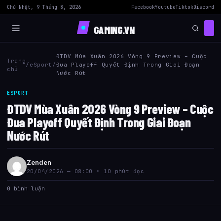
Chủ Nhật, 9 Tháng 8, 2026
Facebook
Youtube
Tiktok
Discord
GAMING.VN
ĐTDV Mùa Xuân 2026 Vòng 9 Preview – Cuộc
Trang
/
eSport
/
Đua Playoff Quyết Định Trong Giai Đoạn
chủ
Nước Rút
ESPORT
ĐTDV Mùa Xuân 2026 Vòng 9 Preview – Cuộc
Đua Playoff Quyết Định Trong Giai Đoạn
Nước Rút
Zenden
20/04/2026 — 08:00 • 10 phút đọc
0 bình luận