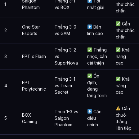
Saigon
Thắng 3-1
Tốt
1
như chắc
Phantom
vs BOX
nhất giải
chắn
Gần
One Star
Thắng 3-0
Bản
2
như chắc
Esports
vs GAM
lĩnh cao
chắn
Thắng 3-2
Thắng
Khả
3
FPT x Flash
vs
nhọc, cần
năng
SuperNova
cải thiện
cao
Ổn
Thắng 3-1
Khả
FPT
định,
4
vs Team
năng
Polytechnic
đang
Secret
cao
tăng form
Cần
Thua 1-3 vs
Cần
BOX
chuỗi
5
Saigon
điều
Gaming
thắng
Phantom
chỉnh
liên tiếp