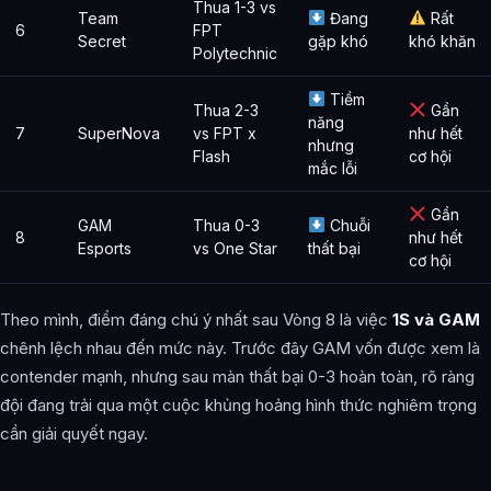
Thua 1-3 vs
Team
Đang
Rất
6
FPT
Secret
gặp khó
khó khăn
Polytechnic
Tiềm
Thua 2-3
Gần
năng
7
SuperNova
vs FPT x
như hết
nhưng
Flash
cơ hội
mắc lỗi
Gần
GAM
Thua 0-3
Chuỗi
8
như hết
Esports
vs One Star
thất bại
cơ hội
Theo mình, điểm đáng chú ý nhất sau Vòng 8 là việc
1S và GAM
chênh lệch nhau đến mức này. Trước đây GAM vốn được xem là
contender mạnh, nhưng sau màn thất bại 0-3 hoàn toàn, rõ ràng
đội đang trải qua một cuộc khủng hoảng hình thức nghiêm trọng
cần giải quyết ngay.