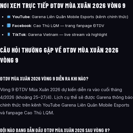
NƠI XEM TRỰC TIẾP ĐTDV MÙA XUÂN 2026 VÒNG 9
YouTube
: Garena Liên Quân Mobile Esports (kênh chính thức)
Facebook
: Cao Thủ LQM — trang fanpage ĐTDV
TikTok
: Garena Vietnam — live stream và highlight
CÂU HỎI THƯỜNG GẶP VỀ ĐTDV MÙA XUÂN 2026
VÒNG 9
ĐTDV MÙA XUÂN 2026 VÒNG 9 DIỄN RA KHI NÀO?
Vòng 9 ĐTDV Mùa Xuân 2026 dự kiến diễn ra vào cuối tháng
4/2026 (khoảng 25–27/4). Lịch cụ thể sẽ được Garena thông báo
chính thức trên kênh YouTube Garena Liên Quân Mobile Esports
và fanpage Cao Thủ LQM.
ĐỘI NÀO ĐANG DẪN ĐẦU ĐTDV MÙA XUÂN 2026 SAU VÒNG 8?