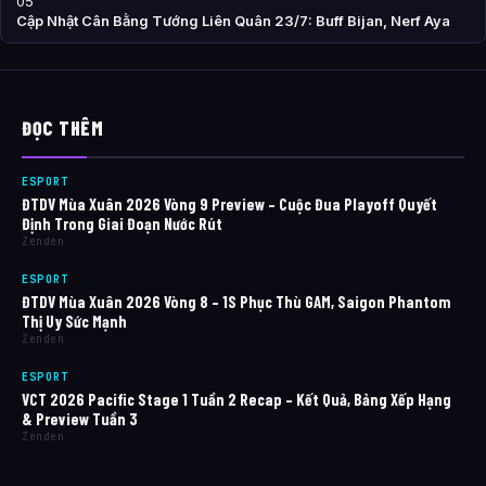
05
Cập Nhật Cân Bằng Tướng Liên Quân 23/7: Buff Bijan, Nerf Aya
ĐỌC THÊM
ESPORT
ĐTDV Mùa Xuân 2026 Vòng 9 Preview – Cuộc Đua Playoff Quyết
Định Trong Giai Đoạn Nước Rút
Zenden
ESPORT
ĐTDV Mùa Xuân 2026 Vòng 8 – 1S Phục Thù GAM, Saigon Phantom
Thị Uy Sức Mạnh
Zenden
ESPORT
VCT 2026 Pacific Stage 1 Tuần 2 Recap – Kết Quả, Bảng Xếp Hạng
& Preview Tuần 3
Zenden