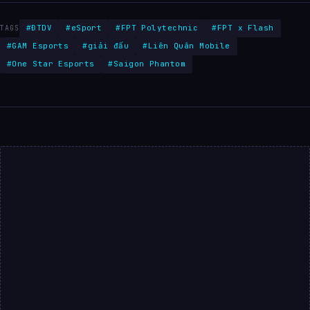
#ĐTDV
#eSport
#FPT Polytechnic
#FPT x Flash
TAGS
#GAM Esports
#giải đấu
#Liên Quân Mobile
#One Star Esports
#Saigon Phantom