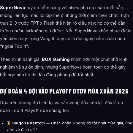
SuperNova
tuy có tiềm năng với nhiều pha cá nhân xuất sắc,
nhưng liên tục mắc lỗi tập thể ở những thời điểm then chốt. Trận
thua 2-3 trước FPT x Flash thể hiện rõ điều này: họ có thể dẫn
trước nhưng lại không giữ được. Nếu SuperNova khắc phục được
yếu điểm này trong Vòng 9, đây sẽ là đội nguy hiểm nhất nhóm
“ngoài Top 4”.
Theo mình đánh giá,
BOX Gaming
nhỉnh hơn một chút nhờ kinh
nghiệm và sự ổn định, nhưng SuperNova hoàn toàn có thể gây
bất ngờ nếu họ thi đấu đúng phong độ tốt nhất.
DỰ ĐOÁN 4 ĐỘI VÀO PLAYOFF ĐTDV MÙA XUÂN 2026
Dựa trên phong độ hiện tại và các vòng đấu còn lại, đây là dự
đoán Top 4 Playoff của chúng tôi:
Saigon Phantom
— Chắc chắn. Phong độ tốt nhất mùa giải, ứng
viên vô địch số 1.