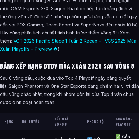
những kết quả ở Vòng 8, One Star Esports đã phục thù ngoạn
mục GAM Esports 3-0, Saigon Phantom tiếp tục khẳng định vị
thế ứng viên vô địch số 1, nhưng nhóm giữa bảng vẫn còn rất gay
cấn với BOX Gaming, Team Secret và SuperNova đều chưa từ bỏ.
Hãy cùng phân tích chi tiết tình hình trước thềm Vòng 9! (Xem
thêm:
VCT 2026 Pacific Stage 1 Tuần 2 Recap –
,
VCS 2025 Mùa
Xuân Playoffs – Preview �
)
BẢNG XẾP HẠNG ĐTDV MÙA XUÂN 2026 SAU VÒNG 8
Sau 8 vòng đấu, cuộc đua vào Top 4 Playoff ngày càng quyết
liệt. Saigon Phantom và One Star Esports đang chiếm hai vị trí dẫn
đầu vững chắc nhất, trong khi nhóm còn lại của Top 4 vẫn chưa
được định đoạt hoàn toàn.
KẾT QUẢ
KHẢ NĂNG
HẠNG
ĐỘI TUYỂN
PHONG ĐỘ
VÒNG 8
PLAYOFF
Gần