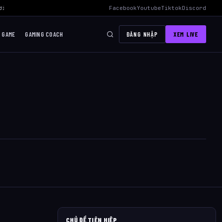
i Mid Hiệu Quả Nhất
›
AWC 2026 Liên Quân Mobile – Lịch Thi Đấu, Đ
Facebook
Youtube
Tiktok
Discord
I GAME
GAMING COACH
ĐĂNG NHẬP
XEM LIVE
CHỦ ĐỀ TIÊN HIỆP