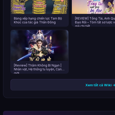
Bảng xếp hạng chiến lực Tam Bộ
[REVIEW] Tổng Tài, Anh Q
Khúc của tác giả Thần Đông
Đạo Rồi – Tóm tắt sơ lược 
giá chi tiết
[Review] Thâm Không Bỉ Ngạn |
Nhân vật, Hệ thống tu luyện, Cảnh
giới
Xem tất cả Wiki 