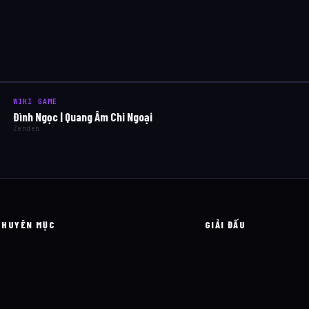
WIKI GAME
Đình Ngọc | Quang Âm Chi Ngoại
Zenden
CHUYÊN MỤC
GIẢI ĐẤU