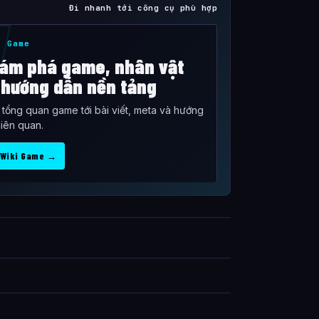
Đi nhanh tới công cụ phù hợp
i Game
ám phá game, nhân vật
 hướng dẫn nền tảng
ừ tổng quan game tới bài viết, meta và hướng
liên quan.
 Wiki Game →