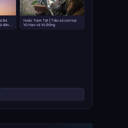
uá Bá
Hoắc Trảm Tật | Tiểu sử con trai
và đánh
Vũ Hạo và Vũ Đồng
→