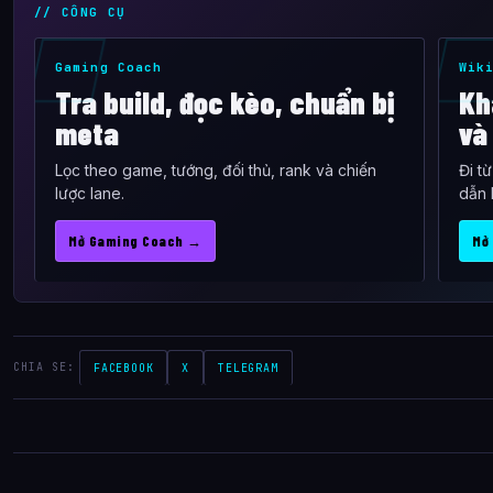
// CÔNG CỤ
Gaming Coach
Wik
Tra build, đọc kèo, chuẩn bị
Kh
meta
và
Lọc theo game, tướng, đối thủ, rank và chiến
Đi t
lược lane.
dẫn 
Mở Gaming Coach →
Mở
CHIA SE:
FACEBOOK
X
TELEGRAM