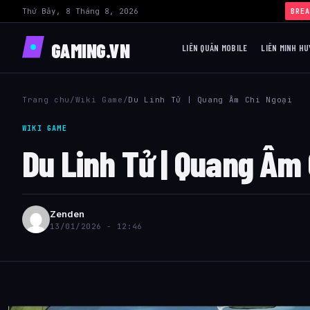
Thứ Bảy, 8 Tháng 8, 2026
BREA
GAMING.VN
LIÊN QUÂN MOBILE
LIÊN MINH HU
Trang chu
/
Wiki Game
/
Du Linh Tử | Quang Âm Chi Ngoại
WIKI GAME
Du Linh Tử | Quang Âm 
Zenden
13/01/2026 - 12:46