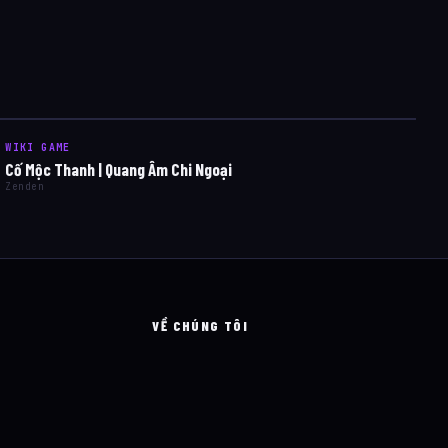
WIKI GAME
Cố Mộc Thanh | Quang Âm Chi Ngoại
Zenden
VỀ CHÚNG TÔI