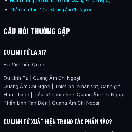
Hứa Thanh | Tiểu sử nam chính Quang Âm Chi Ngoại
Thần Linh Tàn Diện | Quang Âm Chi Ngoại
CÂU HỎI THƯỜNG GẶP
DU LINH TỬ LÀ AI?
Bài Viết Liên Quan
Du Linh Tử | Quang Âm Chi Ngoại
Quang Âm Chi Ngoại | Thiết lập, Nhân vật, Cảnh giới
Hứa Thanh | Tiểu sử nam chính Quang Âm Chi Ngoại
Thần Linh Tàn Diện | Quang Âm Chi Ngoại
DU LINH TỬ XUẤT HIỆN TRONG TÁC PHẨM NÀO?