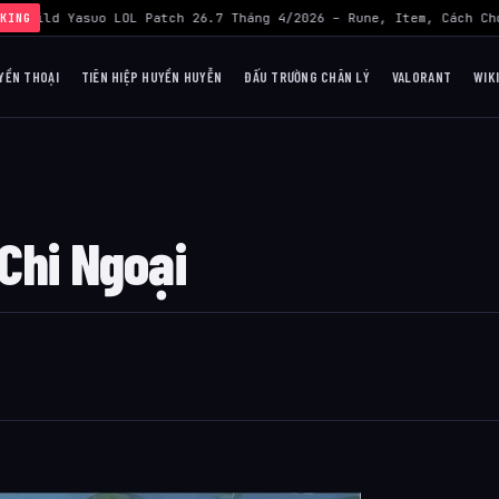
›
Build Yasuo LOL Patch 26.7 Tháng 4/2026 – Rune, Item, Cách Chơ
KING
YỀN THOẠI
TIÊN HIỆP HUYỀN HUYỄN
ĐẤU TRƯỜNG CHÂN LÝ
VALORANT
WIK
Chi Ngoại