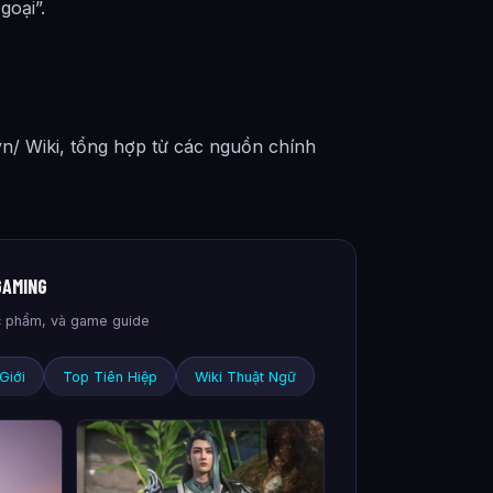
goại”.
vn/ Wiki, tổng hợp từ các nguồn chính
GAMING
tác phẩm, và game guide
Giới
Top Tiên Hiệp
Wiki Thuật Ngữ