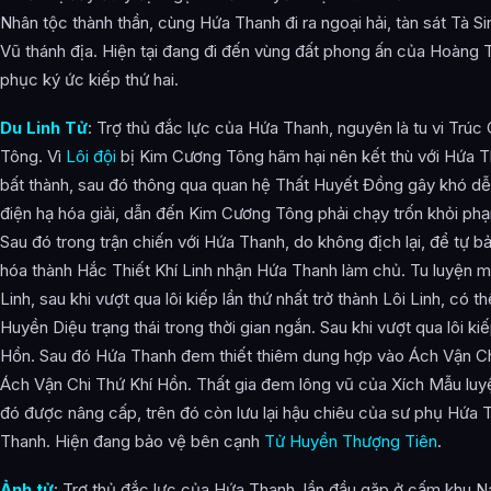
Nhân tộc thành thần, cùng Hứa Thanh đi ra ngoại hải, tàn sát Tà Si
Vũ thánh địa. Hiện tại đang đi đến vùng đất phong ấn của Hoàng 
phục ký ức kiếp thứ hai.
Du Linh Tử
: Trợ thủ đắc lực của Hứa Thanh, nguyên là tu vi Trúc
Tông. Vì
Lôi đội
bị Kim Cương Tông hãm hại nên kết thù với Hứa T
bất thành, sau đó thông qua quan hệ Thất Huyết Đồng gây khó dễ
điện hạ hóa giải, dẫn đến Kim Cương Tông phải chạy trốn khỏi ph
Sau đó trong trận chiến với Hứa Thanh, do không địch lại, để tự 
hóa thành Hắc Thiết Khí Linh nhận Hứa Thanh làm chủ. Tu luyện mộ
Linh, sau khi vượt qua lôi kiếp lần thứ nhất trở thành Lôi Linh, có t
Huyền Diệu trạng thái trong thời gian ngắn. Sau khi vượt qua lôi kiế
Hồn. Sau đó Hứa Thanh đem thiết thiêm dung hợp vào Ách Vận Chi
Ách Vận Chi Thứ Khí Hồn. Thất gia đem lông vũ của Xích Mẫu luyệ
đó được nâng cấp, trên đó còn lưu lại hậu chiêu của sư phụ Hứa
Thanh. Hiện đang bảo vệ bên cạnh
Tử Huyền Thượng Tiên
.
Ảnh tử
: Trợ thủ đắc lực của Hứa Thanh, lần đầu gặp ở cấm khu