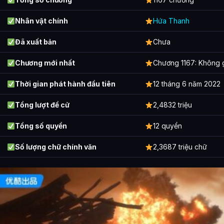
Các mối quan hệ quan trọng của Quang Âm Chi Ngoại là gì?
Nhân vật chính
Hứa Thanh
Thông tin về Quang Âm Chi Ngoại được tổng hợp từ đâu?
Đã xuất bản
Chưa
Chương mới nhất
Chương 1167: Không gi
Thời gian phát hành đầu tiên
12 tháng 6 năm 2022
Tổng lượt đề cử
2,4832 triệu
Tổng số quyển
12 quyển
Số lượng chữ chính văn
2,3687 triệu chữ