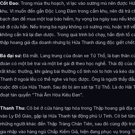
Cốt Đao:
Trong mùa thu hoạch, vì lạc vào sương mù nên được Hứ
khu. Vì muốn đến gần Độc Long Đàm trong cấm khu, nên đã trả 
bạch đan để mua một loại bảo hiểm, hy vọng ba ngày sau nếu khô
sẽ đi cứu hắn. Nếu trong ba ngày không có sương mù, hoặc trở về
không cần trả lại đan dược. Trong quá trình bỏ chạy, hắn định tố c
thập hoang giả địa doanh nhưng bị Hứa Thanh dùng độc giết chết
Bá đại sư:
Đã mất. Lang trung của đoàn xe Tử Thổ, là bạn thân củ
đoàn có một bé trai và một bé gái đi theo học nghề. Thái độ của
rất khác thường, khi giảng bài thường cố tình nói to hơn và kéo dài
Thanh ở ngoài lều có thể nghe và học được. Ông là người thầy đầu
cuộc đời của Hứa Thanh. Sau đó bị ám sát tại Tử Thổ. Là do Hải 
đoạt tàn quyển “Thái Âm Hóa Kiêu Đan”.
Thanh Thu:
Cô bé ở cửa hàng tạp hóa trong Thập hoang giả địa d
vào Ly Đồ Giáo, gặp lại Hứa Thanh tại động phủ U Tinh. Cô bé t
những người khác đến Thập Tràng Chân Tiên, sau đó cùng đội trư
gia nhập vào hàng ngũ Chấp Kiếm Giả, hiện đang phục vụ trong T