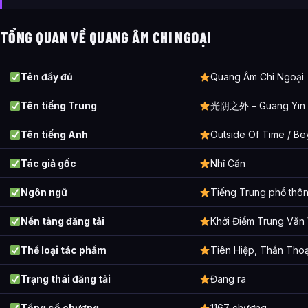
Hắc Thiên Tộc
TỔNG QUAN VỀ QUANG ÂM CHI NGOẠI
Diễm Nguyệt Huyền Thiên Tộc (Huyền Thiên Đại Vu Tộc)
Cổ Linh Tộc
Tên đầy đủ
Quang Âm Chi Ngoại
Danh sách bảo vật
Tên tiếng Trung
光阴之外 – Guang Yin 
Địa lý thông tin
Tên tiếng Anh
Outside Of Time / B
Danh sách các chương
Tác giả gốc
Nhĩ Căn
Ảnh về Quang Âm Chi Ngoại
Ngôn ngữ
Tiếng Trung phổ thô
Bài Viết Liên Quan
Nền tảng đăng tải
Khởi Điểm Trung Văn 
Câu Hỏi Thường Gặp
Quang Âm Chi Ngoại là ai?
Thể loại tác phẩm
Tiên Hiệp, Thần Tho
Cảnh giới tu luyện của Quang Âm Chi Ngoại như thế nào?
Trạng thái đăng tải
Đang ra
Quang Âm Chi Ngoại xuất hiện trong tác phẩm nào?
Tổng số chương
1167 chương