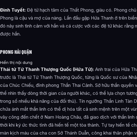
Đinh Tuyết:
Đệ tử hạch tâm của Thất Phong, giàu có. Phong chủ
Phong là cậu và mợ của nàng. Lần đầu gặp Hứa Thanh ở trên biển
đó nảy sinh tình cảm với hắn và cá cược với các đệ tử khác rằng 
được hắn.
PHONG HẢI QUẬN
Hiển thị nội dung
Thái tử Tử Thanh Thượng Quốc (Hứa Tử):
Anh trai của Hứa Tha
trước là Thái tử Tử Thanh Thượng Quốc, từng là Quốc sư của Nhân
của Chúc Chiếu, đỉnh phong Thần Thai Cảnh. Sở hữu thần quyền
thể nhìn thấy dòng thời gian của người khác, có thể lựa chọn tương
trong số nhiều khả năng của đối thủ). Tín ngưỡng Thần Linh Tàn 
chứa ánh mắt thần linh có thể dị hóa tất cả sinh mệnh trên một vùn
vây công đến chết ở Nam Hoàng Châu, đã giao dịch với thần linh đ
thời khi ký ức thức tỉnh đã hiến tế một tòa thành. Tự tay hiến tế
màn kịch máu của cha con Sở Thánh Duẫn, công khai thân phận 