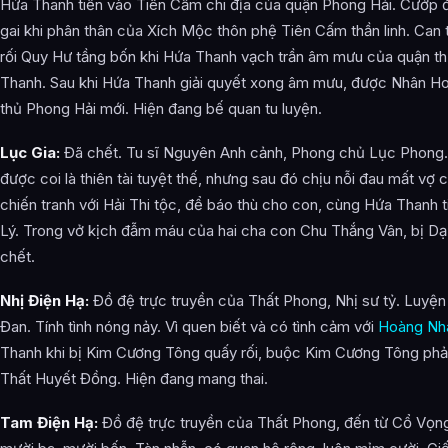
Hứa Thanh tiến vào Tiên Cấm chi địa của quận Phong Hải. Cướp
gai khi phân thân của Xích Mộc thôn phệ Tiên Cấm thần linh. Can
rối Quy Hư tầng bốn khi Hứa Thanh vạch trần âm mưu của quận t
Thanh. Sau khi Hứa Thanh giải quyết xong âm mưu, được Nhân H
thủ Phong Hải mới. Hiện đang bế quan tu luyện.
Lục Gia:
Đã chết. Tu sĩ Nguyên Anh cảnh, Phong chủ Lục Phong. 
được coi là thiên tài tuyệt thế, nhưng sau đó chịu nỗi đau mất vợ con
chiến tranh với Hải Thi tộc, để báo thù cho con, cùng Hứa Thanh 
Lý. Trong vở kịch đẫm máu của hai cha con Chu Thắng Vân, bị Dạ
chết.
Nhị Điện Hạ:
Đồ đệ trực truyền của Thất Phong, Nhị sư tỷ. Luyện 
Đan. Tính tình nóng nảy. Vì quen biết và có tình cảm với
Hoàng N
Thanh khi bị Kim Cương Tông quấy rối, buộc Kim Cương Tông phải 
Thất Huyết Đồng. Hiện đang mang thai.
Tam Điện Hạ:
Đồ đệ trực truyền của Thất Phong, đến từ Cổ Vọng 