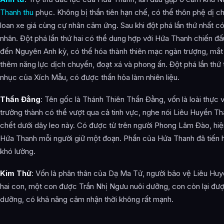
Thanh thu
phục. Không bị thần tiên hạn chế, có thể thôn phệ dị chấ
loan xe giá cùng cự nhân cảm ứng. Sau khi đột phá lần thứ nhất c
nhân. Đột phá lần thứ hai có thể dung hợp với Hứa Thanh chiến đấu
đến Nguyên Anh kỳ, có thể hóa thành thiên mạc ngàn trượng, mắt h
thêm năng lực dịch chuyển, đoạt xá và phong ấn. Đột phá lần thứ 
nhục của Xích Mẫu, có được thần hỏa làm nhiên liệu.
Thần Đằng
: Tên gốc là Thánh Thiên Thần Đằng, vốn là loài thực v
trưởng thành có thể vượt qua cả tinh vực, nghe nói Liêu Huyền 
chết dưới dây leo này. Có được từ trên người Phong Lâm Đào, hiệ
Hứa Thanh mỗi người giữ một đoạn. Phần của Hứa Thanh đã tiến hó
khó lường.
Kim Thử
: Vốn là phân thân của Dạ Ma Tử, người bảo vệ Liêu Huyề
hai con, một con được Trần Nhị Ngưu nuôi dưỡng, con còn lại đư
dưỡng, có khả năng cảm nhận thời không rất mạnh.