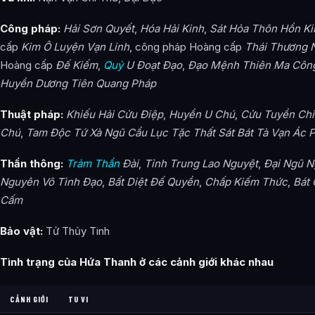
Công pháp:
Hải Sơn Quyết
,
Hóa Hải Kinh
,
Sát Hỏa Thôn Hồn Ki
cấp
Kim Ô Luyện Vạn Linh
, công pháp Hoàng cấp
Thái Thương 
Hoàng cấp
Đế Kiếm
,
Quỷ
U Đoạt Đạo
,
Đạo Mệnh Thiên Ma Côn
Huyền Dương Tiên Quang Pháp
Thuật pháp:
Khiếu Hải Cửu Điệp
,
Huyền U Chú
,
Cửu Tuyền Chi
Chú
,
Tam Độc Tứ Xà Ngũ Cẩu Lục Tặc Thất Sát Bát Tà Vạn Ác 
Thần thông:
Trảm Thần
Đài
,
Tỉnh Trung Lao Nguyệt
,
Đại Ngũ N
Nguyên Vô Tình Đạo
,
Bất Diệt Đế Quyền
,
Chấp Kiếm Thức
,
Bát
Cấm
Bảo vật:
Tử Thủy Tinh
Tình trạng của Hứa Thanh ở các cảnh giới khác nhau
CẢNH GIỚI
TU VI