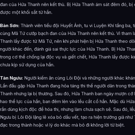
đan của Hứa Thanh nên kết thù. Bị Hứa Thanh ám sát đêm đó, bị 
được một khối sắt từ hắn.
Bàn Sơn:
Thành viên tiểu đội Huyết Ảnh, tu vi Luyện Khí tầng ba, 
cùng Mã Tứ cướp bạch đan của Hứa Thanh nên kết thù. Vì tham 
Thanh lấy được từ Mã Tứ, nên khi phát hiện bị Hứa Thanh theo dõi
người khác đến, đánh giá sai thực lực của Hứa Thanh. Bị Hứa Than
trong cơ thể chống lại độc vụ và giết chết, Hứa Thanh lấy được 
chưa kịp sử dụng của hắn.
Tàn Ngưu:
Người kiếm ăn cùng Lôi Đội và những người khác khám p
Lần đầu gặp Hứa Thanh đang hỏa táng thi thể người dân trong thàn
Thanh nhưng lại bị thương. Sau đó, Hứa Thanh ban ngày mượn cớ 
hao thể lực của hắn, ban đêm lẻn vào lều cắt cổ hắn. Mặc dù Hứ
rắn dùng kịch độc để hóa thi, nhưng làm chưa sạch sẽ. Sau đó, l
Ngưu bị Lôi Đội lặng lẽ xóa bỏ dấu vết, tạo ra hiện trường giả nh
đạc trong thành hoặc vì lý do khác mà bỏ đi không lời từ biệt.