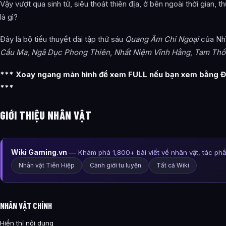
Vậy vượt qua sinh tử, siêu thoát thiên địa, ở bên ngoài thời gian, 
là gì?
Đây là bộ tiểu thuyết dài tập thứ sáu
Quang Âm Chi Ngoại
của Nh
Cầu Ma
,
Ngã Dục Phong Thiên
,
Nhất Niệm Vĩnh Hằng
,
Tam Thố
*** Xoay ngang màn hình để xem FULL nếu bạn xem bằng Đ
***
GIỚI THIỆU NHÂN VẬT
Wiki Gaming.vn
— Khám phá 1,800+ bài viết về nhân vật, tác ph
Nhân vật Tiên Hiệp
Cảnh giới tu luyện
Tất cả Wiki
NHÂN VẬT CHÍNH
Hiển thị nội dung