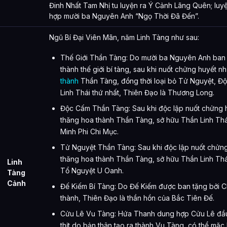
Đinh Nhất Tam Nhị tu luyện ra Ý Cảnh Lãng Quên; luyệ
hợp mười ba Nguyên Anh “Ngọ Thời Đã Đến”.
Ngũ Bí Đại Viên Mãn, năm Linh Tàng như sau:
Thế Giới Thần Tàng: Do mười ba Nguyên Anh ban
thành thế giới bí tàng, sau khi nuốt chửng huyết 
thành
Thần Tàng, đồng thời loại bỏ Tử Nguyệt, Đ
Linh Thái thứ nhất, Thiên Đạo là Thương Long.
Độc Cấm Thần Tàng: Sau khi độc lập nuốt chửng 
thăng hoa thành Thần Tàng, sở hữu Thần Linh Thái
Minh Phi Chi Mục.
Tử Nguyệt Thần Tàng: Sau khi độc lập nuốt chửn
thăng hoa thành Thần Tàng, sở hữu Thần Linh Thá
Linh
Tổ Nguyệt U Oanh.
Tàng
Cảnh
Đế Kiếm Bí Tàng: Do Đế Kiếm được ban tặng bởi C
thành, Thiên Đạo là thần hồn của Bắc Tiên Đế.
Cửu Lê Vu Tàng: Hứa Thanh dung hợp Cửu Lê đầu 
thịt do bản thân tạo ra thành Vu Tàng, có thể mặc