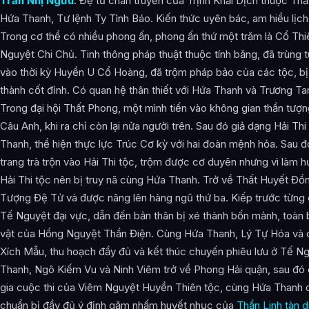
Trần Nhị Ngưu
: Đệ tử chân truyền của Trịnh Khải Dịch thuộc Th
Hứa Thanh, Tư lệnh Ty Tình Báo. Kiến thức uyên bác, am hiểu lịch
Trong cơ thể có nhiều phong ấn, phong ấn thứ một trăm là Cổ Th
Nguyệt Chi Chủ. Tinh thông pháp thuật thuộc tính băng, đã trùng tu
vào thời kỳ Huyền U Cổ Hoàng, đã trộm pháp bảo của các tộc, bị
thành cốt đỉnh. Có quan hệ thân thiết với Hứa Thanh và Trương Tam
Trong đại hội Thất Phong, một mình tiến vào không gian thần tượ
Câu Anh, khi ra chỉ còn lại nửa người trên. Sau đó giả dạng Hải Th
Thanh, thể hiện thực lực Trúc Cơ kỳ với hai đoàn mệnh hỏa. Sau 
trang trà trộn vào Hải Thi tộc, trộm được cơ duyên nhưng vì làm h
Hải Thi tộc nên bị truy nã cùng Hứa Thanh. Trở về Thất Huyết Đồ
Tượng Đệ Tử và được nâng lên hàng ngũ thứ ba. Kiếp trước từng
Tế Nguyệt đại vực, dẫn đến bản thân bị xé thành bốn mảnh, toàn b
vật của Hồng Nguyệt Thần Điện. Cùng Hứa Thanh, Lý Tự Hóa và c
Xích Mẫu, thu hoạch đầy đủ và kết thúc chuyến phiêu lưu ở Tế N
Thanh, Ngô Kiếm Vu và Ninh Viêm trở về Phong Hải quận, sau đ
gia cuộc thi của Viêm Nguyệt Huyền Thiên tộc, cùng Hứa Thanh c
chuẩn bị đầy đủ ý định gặm nhấm huyết nhục của
Thần Linh tàn d