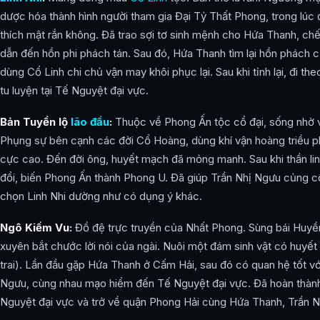
dược hóa thành hình người tham gia Đại Tỷ Thất Phong, trong lúc
thích mật rắn không. Đã trao sợi tơ sinh mệnh cho Hứa Thanh, chế
dẫn đến hồn phi phách tán. Sau đó, Hứa Thanh tìm lại hồn phách 
dùng Cổ Linh chi chủ vận may khôi phục lại. Sau khi tỉnh lại, đi t
tu luyện tại Tế Nguyệt đại vực.
Bản Tuyền lộ
lão đầu
:
Thuộc về Phong Ấn tộc cổ đại, sống nhờ và
Phụng sự bên cạnh các đời Cổ Hoàng, dùng khí vận hoàng triều pho
cực cao. Đến đời ông, huyết mạch đã mỏng manh. Sau khi thần linh
đổi, biến Phong Ấn thành Phong U. Đã giúp Trần Nhị Ngưu củng c
chọn Linh Nhi dường như có dụng ý khác.
Ngô Kiếm Vu:
Đồ đệ trực truyền của Nhất Phong. Sùng bái Huy
xuyên bắt chước lời nói của ngài. Nuôi một đám sinh vật có huyết 
trai). Lần đầu gặp Hứa Thanh ở Cấm Hải, sau đó có quan hệ tốt v
Ngưu, cùng nhau mạo hiểm đến Tế Nguyệt đại vực. Đã hoàn thà
Nguyệt đại vực và trở về quận Phong Hải cùng Hứa Thanh, Trần N