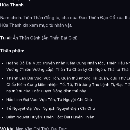
Hứa Thanh
Nam chính. Tiên Thần đồng tu, cha của Đạo Thiên Đạo Cổ xưa thứ 
Hứa Thanh xin xem mục từ nhân vật.
Tu vi:
Ẩn Thần Cảnh (Ẩn Thần Bát Giới)
Thân phận:
Hoàng Đô Đại Vực: Truyền nhân Kiếm Cung Nhân tộc, Thiên Hầu N
Vương (Thiên Vương cấp), Thần Tử Chân Lý Chi Ngôn, Thái tử Thá
Thánh Lan Đại Vực: Vực Tôn, Quận thủ Phong Hải Quận, cựu Thư L
Chấp Kiếm Cung kiêm nhiệm Tốt Tử, Ti trưởng Thư Lệnh Ti, Đạo Tử
hạ thứ tư của Thất Huyết Đồng đỉnh thứ bảy
Hắc Linh Đại Vực: Vực Tôn, Tử Nguyệt Chi Chủ
Tế Nguyệt Đại Vực: Nghịch Nguyệt Điện Chi Chủ
Diễm Nguyệt Huyền Thiên Tộc: Đại Huyền Thiên
Vũ khí:
Nạn Vận Chi Thứ, Đại Dực