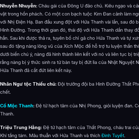
Nhuyễn Nhuyễn:
Cháu gái của Đông U đảo chủ. Kiêu ngạo và cả
vật trong hồn phách. Có một con bạch tuộc Kim Đan cảnh làm ngườ
với Nhị Điện Hạ. Ban đầu xung đột với Hứa Thanh vài lần, sau đó 
Hình Đường. Trong thời gian đó, thái độ với Hứa Thanh dần thay đ
hắn. Sau khi được thả ra, tuyên bố chỉ gả cho Hứa Thanh và tự xư
sau đó tặng nàng lông vũ của Xích Mộc để hỗ trợ tu luyện thần thô
dưới biển chú ý, nàng đã hình thành liên kết với nó và liên tục bị tr
rằng nàng bị ý thức sinh ra từ bàn tay bị đứt lìa của Nhật Nguyệ
Hứa Thanh đã cắt đứt liên kết này.
Nhân Ngư tộc Thiếu chủ:
Đội trưởng đội ba Hình Đường Thất Ph
chết.
Cố Mộc Thanh
:
Đệ tử hạch tâm của Nhị Phong, giỏi luyện đan. C
Thanh.
Triệu Trung Hằng:
Đệ tử hạch tâm của Thất Phong, cháu trai củ
Khí tầng tám. Mâu thuẫn với Hứa Thanh và thích
Đinh Tuyết
.