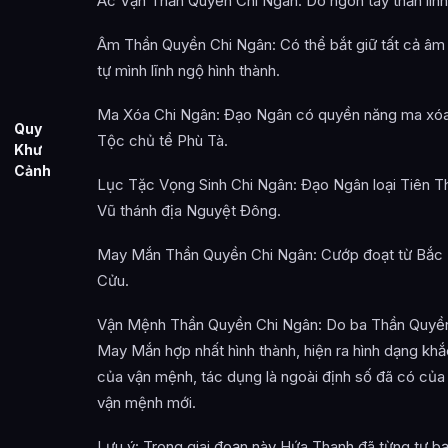
Ác Vận Thần Quyền Chi Ngân: Do ngón tay thần linh 
Âm Thần Quyền Chi Ngân: Có thể bắt giữ tất cả âm
tự mình lĩnh ngộ hình thành.
Ma Xóa Chi Ngân: Đạo Ngân có quyền năng ma xóa,
Quy
Tộc chủ tể Phù Tà.
Khư
Cảnh
Lục Tặc Vọng Sinh Chi Ngân: Đạo Ngân loại Tiên T
Vũ thánh địa Nguyệt Đông.
May Mắn Thần Quyền Chi Ngân: Cướp đoạt từ Bắc
Cửu.
Vận Mệnh Thần Quyền Chi Ngân: Do ba Thần Quyền
May Mắn hợp nhất hình thành, hiện ra hình dạng kh
của vận mệnh, tác dụng là ngoài định số đã có của
vận mệnh mới.
Lưu ý: Trong giai đoạn này Hứa Thanh đã từng tự bạ