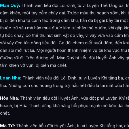
Man Quỷ
:
Thành viên tiểu đội Lôi Đình, tu vi Luyện Thể tầng ba, tr
cầm khiên, một tay cầm chùy gai. Trước mùa thu hoạch sớm, khi t
bị đi đến khu tự canh tác trong cấm khu, hắn đã bị gài bẫy tại m
thuốc trừ sâu mà hắn mua được làm từ phân thỏ bướm, khi gặp kíc
tự bốc cháy, có thể thu hút sinh vật có vảy, vì vậy vừa vào cấm 
sói vảy đen tấn công tiểu đội. Cả đội chém giết suốt đêm, đến khi 
đàn sói mới rút lui. Mọi người hoàn thành nhiệm vụ tại khu vực thu h
đường rời đi. Trên đường về, Man Quỷ bị tiểu đội Huyết Ảnh vây gi
tấm khiên vỡ vụn, dị biến mà chết.
Loan Nha
:
Thành viên tiểu đội Lôi Đình, tu vi Luyện Khí tầng ba, c
thú. Những con chó hoang trong trại hầu hết đều là tai mắt của hắ
Hỏa Nha:
Thành viên tiểu đội Huyết Ảnh, vừa đột phá Luyện Khí 
hoạch, bị Hứa Thanh dùng khả năng hồi phục mạnh mẽ kéo dài thờ
chết.
Mã Tứ:
Thành viên tiểu đội Huyết Ảnh, tu vi Luyện Khí tầng hai,