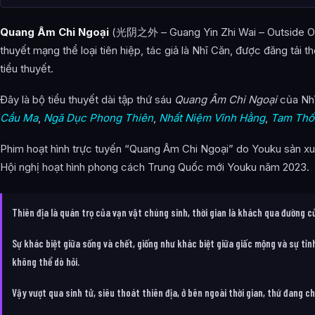
Thần Linh
Quang Âm Chi Ngoại
(光阴之外 – Guang Yin Zhi Wai – Outside Of 
Đệ Ngũ Tinh Hoàn (Vành Đai Sao Thứ Năm)
thuyết mạng thể loại tiên hiệp, tác giả là Nhĩ Căn, được đăng tải th
Hệ thống tu luyện Tiên Tu
tiểu thuyết.
Hệ thống tu luyện: Thần Tu
Đây là bộ tiểu thuyết dài tập thứ sáu
Quang Âm Chi Ngoại
của Nh
Danh sách Công Pháp và Thuật Pháp Thần Thông
Cầu Ma
,
Ngã Dục Phong Thiên
,
Nhất Niệm Vĩnh Hằng
,
Tam Thố
Danh sách thế lực
Phim hoạt hình trực tuyến “Quang Âm Chi Ngoại” do Youku sản xu
Hội nghị hoạt hình phong cách Trung Quốc mới Youku năm 2023.
Nam Hoàng Châu
Vọng Cổ Đại Lục
Thiên địa là quán trọ của vạn vật chúng sinh, thời gian là khách qua đường c
Vành Đai Sao Thứ Năm
Sự khác biệt giữa sống và chết, giống như khác biệt giữa giấc mộng và sự tỉnh
Các chủng tộc
không thể dò hỏi.
Nhân Tộc (Vọng Cổ Đại Lục)
Vậy vượt qua sinh tử, siêu thoát thiên địa, ở bên ngoài thời gian, thứ đang ch
Thánh Lan Tộc