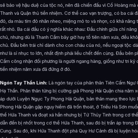
sẽ bảo vệ hậu duệ của tộc nó, nên đã chiến đấu vì Cổ Hoàng mà 
Thanh và Quận thủ tiền nhiệm. Cơ thể cao vạn trượng, có ba cái đ
đỏ, da màu tím đỏ nhăn nheo, miệng mỏ to và nhọn, có khả năng t
rất nhỏ. Ba cái đầu có ý nghĩa khác nhau: Đầu chính giữa chỉ nân
chủ, nhưng dù là Thanh Cầm bây giờ hay tổ tiên năm xưa, đều khô
chủ. Đầu bên trái chỉ dành cho con cháu của nó, nếu ngoại tộc dá
như là sỉ nhục to lớn, nhất định phải liều chết đến cùng. Đầu bên 
Cầm công nhận đối phương là người ngang hàng, giống như tri kỷ 
tiền nhiệm năm xưa đã đứng ở đó.
Ngón Tay Thần Linh:
Là ngón tay của phân thân Tiên Cấm Ngư Cố
Hạ Thần. Phân thân từng bị cường giả Phong Hải Quận chia năm xẻ
áp dưới Luyện Ngục Ty Phong Hải Quận, bản thân mang theo lực l
Phong Hải Quận gặp nguy hiểm đã trốn thoát, ở Triều Hà Sơn muốn
thể Hứa Thanh và đoạt xá hắn nhưng bị Tử Thủy Tinh trong cơ th
dẫn đến bị nhốt trong cơ thể Hứa Thanh, sau đó bị trấn áp trong 
Cung. Sau đó, khi Hứa Thanh đột phá Quy Hư Cảnh đã bị luyện hó