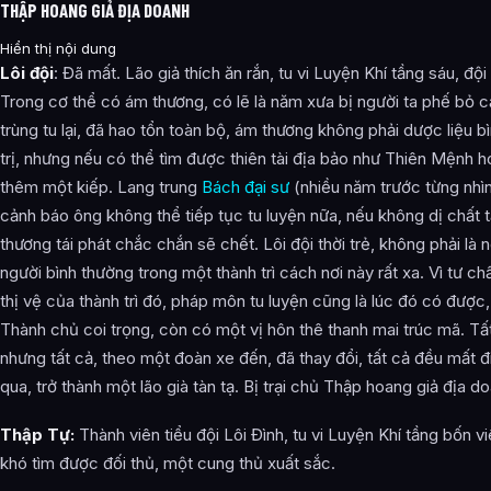
THẬP HOANG GIẢ ĐỊA DOANH
Hiển thị nội dung
Lôi đội
: Đã mất. Lão giả thích ăn rắn, tu vi Luyện Khí tầng sáu, đội
Trong cơ thể có ám thương, có lẽ là năm xưa bị người ta phế bỏ căn
trùng tu lại, đã hao tổn toàn bộ, ám thương không phải dược liệu 
trị, nhưng nếu có thể tìm được thiên tài địa bảo như Thiên Mệnh h
thêm một kiếp. Lang trung
Bách đại sư
(nhiều năm trước từng nhìn
cảnh báo ông không thể tiếp tục tu luyện nữa, nếu không dị chất 
thương tái phát chắc chắn sẽ chết. Lôi đội thời trẻ, không phải là 
người bình thường trong một thành trì cách nơi này rất xa. Vì tư ch
thị vệ của thành trì đó, pháp môn tu luyện cũng là lúc đó có đượ
Thành chủ coi trọng, còn có một vị hôn thê thanh mai trúc mã. Tất
nhưng tất cả, theo một đoàn xe đến, đã thay đổi, tất cả đều mất 
qua, trở thành một lão già tàn tạ. Bị trại chủ Thập hoang giả địa d
Thập Tự:
Thành viên tiểu đội Lôi Đình, tu vi Luyện Khí tầng bốn v
khó tìm được đối thủ, một cung thủ xuất sắc.