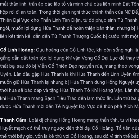
mắt thần linh, trấn áp các lão tổ và minh chủ của liên minh Bát Tô
hộp rời đi an toàn. Trong thời gian nghi thức thành thần của Nữ Đế
Thiên Đại Vực cho Thần Linh Tàn Diện, từ đó phục sinh Tử Thanh
ngôi, muốn lợi dụng Hứa Thanh để hoàn thiện bản thân, nhưng bị 
liên kết tính kế, dẫn đến Tử Thanh Thượng Quốc bị cướp mất một 
Cổ Linh Hoàng:
Cựu hoàng của Cổ Linh tộc, khi còn sống nghi l
gắng dẫn dắt toàn tộc lợi dụng khí vận Vọng Cổ Đại Lục để thay 
thất bại sau đó bị Viễn Cổ Thiên Đạo nguyền rủa, mang theo vong
Uyên. Lần đầu gặp Hứa Thanh là khi Hứa Thanh đến Linh Uyên tìm
muốn giữ Hứa Thanh lại nhưng bị Hứa Thanh dùng Hồng Nguyệt uy 
thời hứa sẽ báo đáp và tặng Hứa Thanh Tổ Khí Hoàng Vận. Lần th
khi Hứa Thanh mang Bạch Tiêu Trác đến làm thức ăn. Lần thứ ba 
được Hứa Thanh mời đến Tế Nguyệt Đại Vực để thôn phệ Xích M
Thanh Cầm:
Loài dị chủng Hồng Hoang mang thần tính, tu vi kho
Huyết mạch có thể truy ngược đến thời đại Cổ Hoàng. Tổ tiên của
thế thời bấy giờ, vốn là kẻ thù với Cổ Hoàng, sau đó vì tình thế 