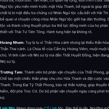
mười ba, mười bốn. Tàn nhẫn, có quan hệ rộng, luôn mỉm cười. Gi
Ngư tộc yêu mến mình trước mặt Hứa Thanh, bề ngoài là giúp đỡ
chất là bí mật điều tra chứng cứ Nhân Ngư tộc cấu kết với Hải Thi
bế quan vì chuyện công chúa Nhân Ngư tộc giết hại dân thường. S
tộc và thành công thuyết phục ba thế lực đồng minh của họ phản
thiết với Thái Tư Tiên Tông. Hành tung hiện tại không rõ.
Hoàng Nham:
Tuy là tu sĩ Thần Hỏa cảnh nhưng lại thiếu thần hỏ
Thần Thai cảnh. Là Chúa tể của Cấm kỵ Hoàng Viêm, muội muội là
chủ. Vì tình cảm với Nhị sư tỷ mà đến Thất Huyết Đồng, hiện đang
Nhị sư tỷ.
Trương Tam:
Thành viên bộ phận vận chuyển của Thất Phong, gi
Chế tạo một chiếc thần pháp chu cho Hứa Thanh và đặt cược vào
Thanh. Trong Đại Tỷ Thất Phong, bảo vệ thần tượng, giúp thuyền 
hiểm, đột phá Trúc Cơ. Do bộ phận vận chuyển ngày càng phát tri
sự.
Linh Nhi
:
Mang dòng máu
Cổ Linh
tộc. Bản thể là rắn. Ngưỡng m