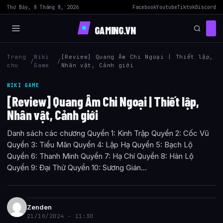
Thứ Bảy, 8 Tháng 8, 2026
Facebook
Youtube
Tiktok
Discord
GAMING.VN
Trang
Wiki
[Review] Quang Âm Chi Ngoại | Thiết lập,
/
/
chu
Game
Nhân vật, Cảnh giới
WIKI GAME
[Review] Quang Âm Chi Ngoại | Thiết lập,
Nhân vật, Cảnh giới
Danh sách các chương Quyển 1: Kinh Trập Quyển 2: Cốc Vũ
Quyển 3: Tiểu Mãn Quyển 4: Lập Hạ Quyển 5: Bạch Lộ
Quyển 6: Thanh Minh Quyển 7: Hạ Chí Quyển 8: Hàn Lộ
Quyển 9: Đại Thử Quyển 10: Sương Gián...
Zenden
21/10/2024 - 11:30