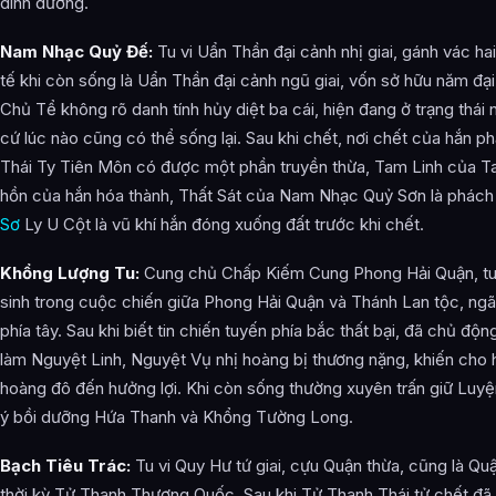
dinh dưỡng.
Nam Nhạc Quỷ Đế:
Tu vi Uẩn Thần đại cảnh nhị giai, gánh vác hai 
tế khi còn sống là Uẩn Thần đại cảnh ngũ giai, vốn sở hữu năm đại
Chủ Tể không rõ danh tính hủy diệt ba cái, hiện đang ở trạng thái
cứ lúc nào cũng có thể sống lại. Sau khi chết, nơi chết của hắn phả
Thái Ty Tiên Môn có được một phần truyền thừa, Tam Linh của T
hồn của hắn hóa thành, Thất Sát của Nam Nhạc Quỷ Sơn là phách
Sơ
Ly U Cột là vũ khí hắn đóng xuống đất trước khi chết.
Khổng Lượng Tu:
Cung chủ Chấp Kiếm Cung Phong Hải Quận, tu v
sinh trong cuộc chiến giữa Phong Hải Quận và Thánh Lan tộc, ngã
phía tây. Sau khi biết tin chiến tuyến phía bắc thất bại, đã chủ độ
làm Nguyệt Linh, Nguyệt Vụ nhị hoàng bị thương nặng, khiến cho 
hoàng đô đến hưởng lợi. Khi còn sống thường xuyên trấn giữ Luyệ
ý bồi dưỡng Hứa Thanh và Khổng Tường Long.
Bạch Tiêu Trác:
Tu vi Quy Hư tứ giai, cựu Quận thừa, cũng là Q
thời kỳ Tử Thanh Thượng Quốc. Sau khi Tử Thanh Thái tử chết đã 