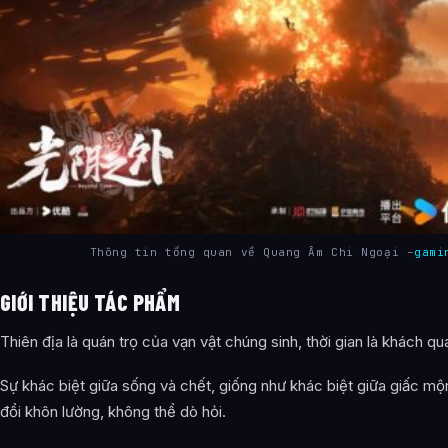
Thông tin tổng quan về Quang Âm Chi Ngoại –
gami
GIỚI THIỆU TÁC PHẨM
Thiên địa là quán trọ của vạn vật chúng sinh, thời gian là khách 
Sự khác biệt giữa sống và chết, giống như khác biệt giữa giấc mộn
đổi khôn lường, không thể dò hỏi.