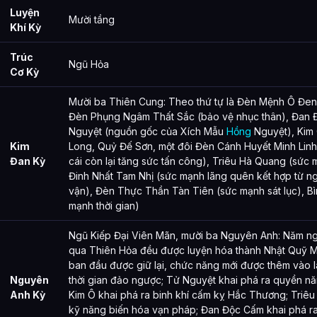
Luyện
Mười tầng
Khí Kỳ
Trúc
Ngũ Hỏa
Cơ Kỳ
Mười ba Thiên Cung: Theo thứ tự là Đèn Mệnh Ô Đen 
Đèn Phụng Ngâm Thất Sắc (bảo vệ nhục thân), Đan 
Nguyệt (nguồn gốc của Xích Mẫu
Hồng
Nguyệt), Kim
Kim
Long, Quỷ Đế Sơn, một đôi Đèn Cánh Huyết Minh Linh 
Đan Kỳ
cái còn lại tăng sức tấn công), Triêu Hà Quang (sức m
Đinh Nhất Tam Nhị (sức mạnh lãng quên kết hợp từ ngó
vận), Đèn Thực Thần Tàn Tiên (sức mạnh sát lục), B
mạnh thời gian)
Ngũ Kiếp Đại Viên Mãn, mười ba Nguyên Anh: Năm n
qua Thiên Hỏa đều được luyện hóa thành Nhật Quỹ 
ban đầu được giữ lại, chức năng mới được thêm vào là
Nguyên
thời gian đảo ngược; Tử Nguyệt khai phá ra quyền n
Anh Kỳ
Kim Ô khai phá ra binh khí cấm kỵ Hắc Thương; Triêu
kỹ năng biến hóa vạn pháp; Đan Độc Cấm khai phá r