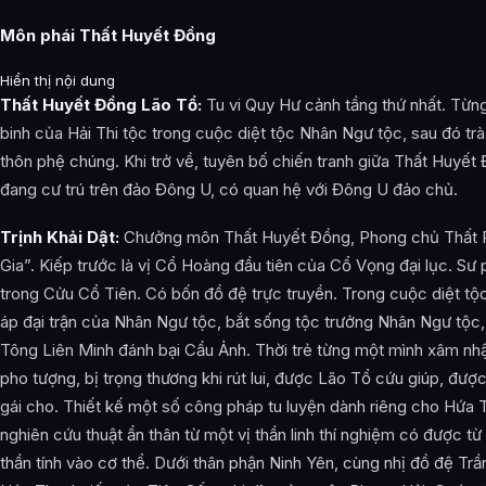
Môn phái Thất Huyết Đồng
Hiển thị nội dung
Thất Huyết Đồng Lão Tổ:
Tu vi Quy Hư cảnh tầng thứ nhất. Từn
binh của Hải Thi tộc trong cuộc diệt tộc Nhân Ngư tộc, sau đó trà
thôn phệ chúng. Khi trở về, tuyên bố chiến tranh giữa Thất Huyết 
đang cư trú trên đảo Đông U, có quan hệ với Đông U đảo chủ.
Trịnh Khải Dật:
Chưởng môn Thất Huyết Đồng, Phong chủ Thất P
Gia”. Kiếp trước là vị Cổ Hoàng đầu tiên của Cổ Vọng đại lục. Sư 
trong Cửu Cổ Tiên. Có bốn đồ đệ trực truyền. Trong cuộc diệt tộ
áp đại trận của Nhân Ngư tộc, bắt sống tộc trưởng Nhân Ngư tộc,
Tông Liên Minh đánh bại Cẩu Ảnh. Thời trẻ từng một mình xâm nh
pho tượng, bị trọng thương khi rút lui, được Lão Tổ cứu giúp, đư
gái cho. Thiết kế một số công pháp tu luyện dành riêng cho Hứa T
nghiên cứu thuật ẩn thân từ một vị thần linh thí nghiệm có được t
thần tính vào cơ thể. Dưới thân phận Ninh Yên, cùng nhị đồ đệ Tr