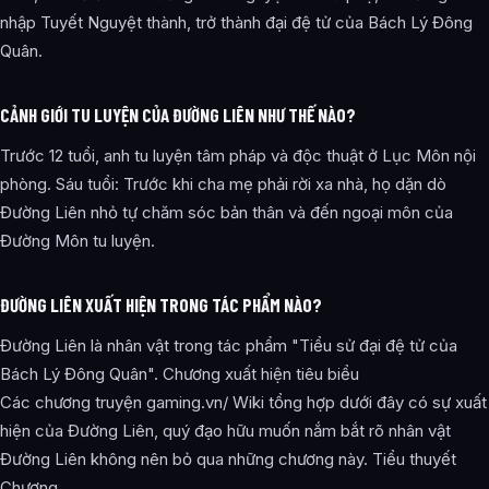
nhập Tuyết Nguyệt thành, trở thành đại đệ tử của Bách Lý Đông
Quân.
CẢNH GIỚI TU LUYỆN CỦA ĐƯỜNG LIÊN NHƯ THẾ NÀO?
Trước 12 tuổi, anh tu luyện tâm pháp và độc thuật ở Lục Môn nội
phòng. Sáu tuổi: Trước khi cha mẹ phải rời xa nhà, họ dặn dò
Đường Liên nhỏ tự chăm sóc bản thân và đến ngoại môn của
Đường Môn tu luyện.
ĐƯỜNG LIÊN XUẤT HIỆN TRONG TÁC PHẨM NÀO?
Đường Liên là nhân vật trong tác phẩm "Tiểu sử đại đệ tử của
Bách Lý Đông Quân". Chương xuất hiện tiêu biểu
Các chương truyện gaming.vn/ Wiki tổng hợp dưới đây có sự xuất
hiện của Đường Liên, quý đạo hữu muốn nắm bắt rõ nhân vật
Đường Liên không nên bỏ qua những chương này. Tiểu thuyết
Chương