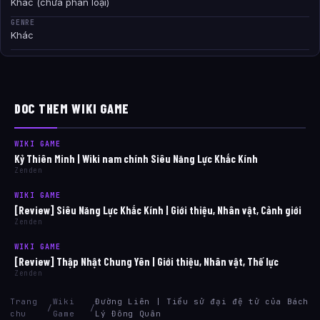
Khác (chưa phân loại)
GENRE
Khác
DOC THEM WIKI GAME
WIKI GAME
Kỷ Thiên Minh | Wiki nam chính Siêu Năng Lực Khắc Kính
Zenden
WIKI GAME
[Review] Siêu Năng Lực Khắc Kính | Giới thiệu, Nhân vật, Cảnh giới
Zenden
WIKI GAME
[Review] Thập Nhật Chung Yên | Giới thiệu, Nhân vật, Thế lực
Zenden
Trang
Wiki
Đường Liên | Tiểu sử đại đệ tử của Bách
/
/
chu
Game
Lý Đông Quân