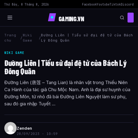
Thứ Bảy, 8 Tháng 8, 2026
Facebook
Youtube
Tiktok
Discord
GAMING.VN
Trang
Wiki
Đường Liên | Tiểu sử đại đệ tử của Bách
/
/
chu
Game
Lý Đông Quân
WIKI GAME
Đường Liên | Tiểu sử đại đệ tử của Bách Lý
Đông Quân
Đường Liên (唐莲 – Tang Lian) là nhân vật trong Thiếu Niên
Ca Hành của tác giả Chu Mộc Nam. Anh là đại sư huynh của
Đường Môn, từ nhỏ đã bái Đường Liên Nguyệt làm sư phụ,
sau đó gia nhập Tuyết ...
Zenden
28/09/2023 - 10:59