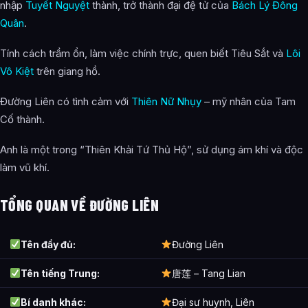
nhập
Tuyết Nguyệt
thành, trở thành đại đệ tử của
Bách Lý Đông
Cảnh giới tu luyện của Đường Liên như thế nào?
Quân
.
Đường Liên xuất hiện trong tác phẩm nào?
Tính cách trầm ổn, làm việc chính trực, quen biết Tiêu Sắt và
Lôi
Các mối quan hệ quan trọng của Đường Liên là gì?
Vô Kiệt
trên giang hồ.
Thông tin về Đường Liên được tổng hợp từ đâu?
Đường Liên có tình cảm với
Thiên Nữ Nhụy
– mỹ nhân của Tam
Cố thành.
Anh là một trong “Thiên Khải Tứ Thủ Hộ”, sử dụng ám khí và độc
làm vũ khí.
TỔNG QUAN VỀ ĐƯỜNG LIÊN
Tên đầy đủ:
Đường Liên
Tên tiếng Trung:
唐莲 – Tang Lian
Bí danh khác:
Đại sư huynh, Liên