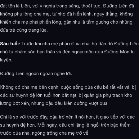
đặt tên là Liên, với ý nghĩa trong sáng, thoát tục. Đường Liên đã
không phụ lòng cha mẹ, từ nhỏ đã hiền lành, ngay thẳng, không
khiến cha mẹ phải phiền lòng, gần như là tấm gương cho những
đứa trẻ cùng trang lứa.
Sáu tuổi:
Trước khi cha mẹ phải rời xa nhà, họ dặn dò Đường Liên
nhỏ tự chăm sóc bản thân và đến ngoại môn của Đường Môn tu
luyện.
Đường Liên ngoan ngoãn nghe lời.
Không có cha mẹ bên cạnh, cuộc sống của cậu bé rất vất vả, bị
các sư huynh đệ lớn tuổi hơn bắt nạt, bị quản gia phụ trách kho
lương bớt xén, nhưng cậu đều kiên cường vượt qua.
Chỉ là so với trước đây, cậu trở nên ít nói hơn, ít giao tiếp với các
sư huynh đệ hơn. Mỗi ngày, cậu chỉ lặng lẽ ngồi trên bậc thềm
trước cửa nhà, ngóng trông cha mẹ trở về.