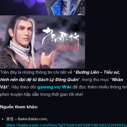
Trên đây là những thông tin chi tiết về “
Đường Liên – Tiểu sử,
hình nền đại đệ tử Bách Lý Đông Quân
“, trong thu mục “
Nhân
Vật
“. Hãy theo dõi
gaming.vn/ Wiki
để đọc thêm nhiều thông tin
phim truyện hấp dẫn trong thời gian tới nhé!
Nguồn tham khảo:
唐莲 – Baike.Baidu.com,
https://baike.baidu.com/item/%E5%94%90%E8%8E%B2/22905624
,