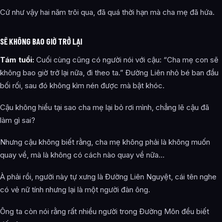
Cứ như vậy hai năm trôi qua, đã quá thời hạn mà cha mẹ đã hứa.
SẼ KHÔNG BAO GIỜ TRỞ LẠI
Tám tuổi:
Cuối cùng cũng có người nói với cậu: “Cha mẹ con sẽ
không bao giờ trở lại nữa, đi theo ta.” Đường Liên nhỏ bé ban đầu
bối rối, sau đó không kìm nén được mà bật khóc.
Cậu không hiểu tại sao cha mẹ lại bỏ rơi mình, chẳng lẽ cậu đã
làm gì sai?
Nhưng cậu không biết rằng, cha mẹ không phải là không muốn
quay về, mà là không có cách nào quay về nữa…
À phải rồi, người này tự xưng là Đường Liên Nguyệt, cái tên nghe
có vẻ nữ tính nhưng lại là một người đàn ông.
Ông ta còn nói rằng rất nhiều người trong Đường Môn đều biết