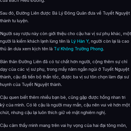
của Bách Hiểu Đường.
Sau đó, Đường Liên được Bá Lý Đông Quân đưa về Tuyết Nguyệt
thành tu luyện.
Người say rượu này còn giới thiệu cho cậu hai vị sư phụ khác, một
người là kiếm khách lạnh lùng tên là
Lý Hàn Y
, người còn lại là cao
thủ ăn dưa xem kịch tên là
Tư Không Trường Phong
.
Bản thân Đường Liên đã có tư chất hơn người, cộng thêm sự chỉ
dạy của các vị sư phụ, trong mấy năm ngắn ngủi ở Tuyết Nguyệt
thành, cậu đã tiến bộ thần tốc, được ba vị sư tôn chọn làm đại sư
huynh của Tuyết Nguyệt thành.
Cậu quen biết thêm nhiều bạn bè, cũng gặp được hồng nhan tri
kỷ của mình. Có lẽ cậu là người may mắn, cậu nên vui vẻ hơn một
chút, nhưng cậu lại luôn thích giữ vẻ mặt nghiêm nghị.
Cậu cảm thấy mình mang trên vai hy vọng của hai đại tông môn,