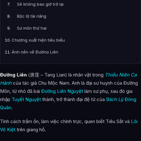
Sẽ không bao giờ trở lại
Bộc lộ tài năng
Sư môn thứ hai
Chương xuất hiện tiêu biểu
Ảnh nền về Đường Liên
Bài Viết Liên Quan
Đường Liên
(唐莲 – Tang Lian) là nhân vật trong
Thiếu Niên Ca
Câu Hỏi Thường Gặp
Hành
của tác giả Chu Mộc Nam. Anh là đại sư huynh của Đường
Đường Liên là ai?
Môn, từ nhỏ đã bái
Đường Liên Nguyệt
làm sư phụ, sau đó gia
nhập
Tuyết Nguyệt
thành, trở thành đại đệ tử của
Bách Lý Đông
Cảnh giới tu luyện của Đường Liên như thế nào?
Quân
.
Đường Liên xuất hiện trong tác phẩm nào?
Tính cách trầm ổn, làm việc chính trực, quen biết Tiêu Sắt và
Lôi
Các mối quan hệ quan trọng của Đường Liên là gì?
Vô Kiệt
trên giang hồ.
Thông tin về Đường Liên được tổng hợp từ đâu?