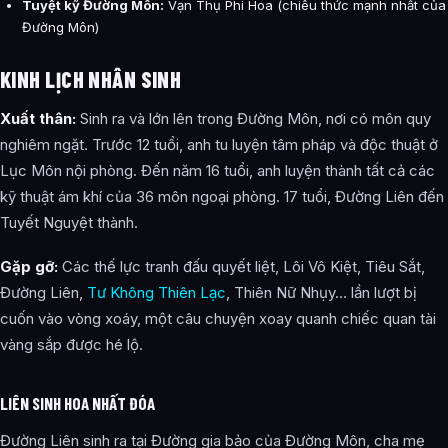
Tuyệt kỹ Đường Môn:
Vạn Thụ Phi Hoa (chiêu thức mạnh nhất của
Đường Môn)
KINH LỊCH NHÂN SINH
Xuất thân:
Sinh ra và lớn lên trong Đường Môn, nơi có môn quy
nghiêm ngặt. Trước 12 tuổi, anh tu luyện tâm pháp và độc thuật ở
Lục Môn nội phòng. Đến năm 16 tuổi, anh luyện thành tất cả các
kỹ thuật ám khí của 36 môn ngoại phòng. 17 tuổi, Đường Liên đến
Tuyết Nguyệt thành.
Gặp gỡ:
Các thế lực tranh đấu quyết liệt, Lôi Vô Kiệt, Tiêu Sắt,
Đường Liên,
Tư Không Thiên Lạc
, Thiên Nữ Nhụy… lần lượt bị
cuốn vào vòng xoáy, một câu chuyện xoay quanh chiếc quan tài
vàng sắp được hé lộ.
LIÊN SINH HOA NHẤT ĐÓA
Đường Liên sinh ra tại Đường gia bảo của Đường Môn, cha mẹ