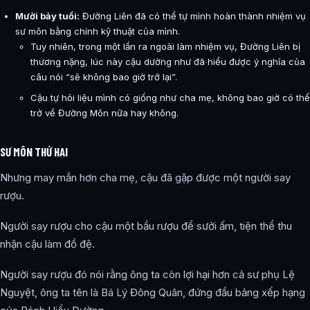
Mười bảy tuổi:
Đường Liên đã có thể tự mình hoàn thành nhiệm vụ
sư môn bằng chính kỹ thuật của mình.
Tuy nhiên, trong một lần ra ngoài làm nhiệm vụ, Đường Liên bị
thương nặng, lúc này cậu dường như đã hiểu được ý nghĩa của
câu nói “sẽ không bao giờ trở lại”.
Cậu tự hỏi liệu mình có giống như cha mẹ, không bao giờ có thể
trở về Đường Môn nữa hay không.
SƯ MÔN THỨ HAI
Nhưng may mắn hơn cha mẹ, cậu đã gặp được một người say
rượu.
Người say rượu cho cậu một bầu rượu để sưởi ấm, tiện thể thu
nhận cậu làm đồ đệ.
Người say rượu đó nói rằng ông ta còn lợi hại hơn cả sư phụ Lệ
Nguyệt, ông ta tên là Bá Lý Đông Quân, đứng đầu bảng xếp hạng