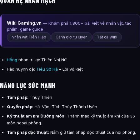
Wiki Gaming.vn
— Khám phá 1,800+ bài viết về nhân vật, tác
phẩm, game guide
Nhân vật Tiên Hiệp
Cảnh giới tu luyện
Tất cả Wiki
Hồng
nhan tri kỷ: Thiên Nhị Nữ
Hảo huynh đệ:
Tiêu Sở Hà
– Lôi Vô Kiệt
NĂNG LỰC SỨC MẠNH
Tâm pháp:
Thùy Thiên
Quyền pháp:
Hải Vận, Tích Thủy Thành Uyên
Kỹ thuật ám khí Đường Môn:
Thành thạo kỹ thuật ám khí của 36
môn ngoại phòng.
Tâm pháp độc thuật:
Nắm giữ tâm pháp độc thuật của nội phòng.