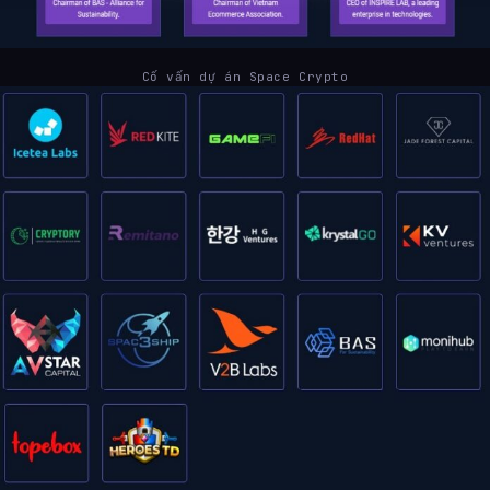
Cố vấn dự án Space Crypto