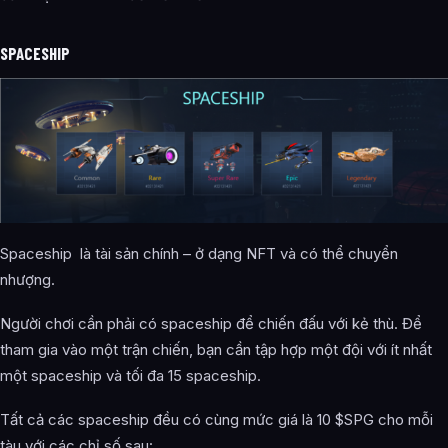
SPACESHIP
Spaceship là tài sản chính – ở dạng NFT và có thể chuyển
nhượng.
Người chơi cần phải có spaceship để chiến đấu với kẻ thù. Để
tham gia vào một trận chiến, bạn cần tập hợp một đội với ít nhất
một spaceship và tối đa 15 spaceship.
Tất cả các spaceship đều có cùng mức giá là 10 $SPG cho mỗi
tàu với các chỉ số sau: