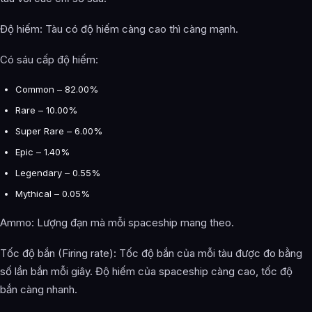
Độ hiếm: Tàu có độ hiếm càng cao thì càng mạnh.
Có sáu cấp độ hiếm:
Common – 82.00%
Rare – 10.00%
Super Rare – 6.00%
Epic – 1.40%
Legendary – 0.55%
Mythical – 0.05%
Ammo: Lượng đạn mà mỗi spaceship mang theo.
Tốc độ bắn (Firing rate): Tốc độ bắn của mỗi tàu được đo bằng
số lần bắn mỗi giây. Độ hiếm của spaceship càng cao, tốc độ
bắn càng nhanh.