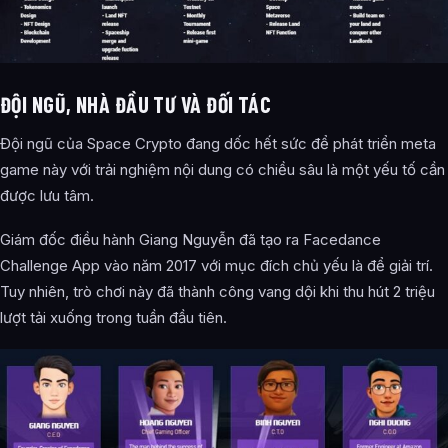
ĐỘI NGŨ, NHÀ ĐẦU TƯ VÀ ĐỐI TÁC
Đội ngũ của Space Crypto đang dốc hết sức để phát triển meta
game này với trải nghiệm nội dung có chiều sâu là một yếu tố cần
được lưu tâm.
Giám đốc điều hành Giang Nguyễn đã tạo ra Facedance
Challenge App vào năm 2017 với mục đích chủ yếu là để giải trí.
Tuy nhiên, trò chơi này đã thành công vang dội khi thu hút 2 triệu
lượt tải xuống trong tuần đầu tiên.