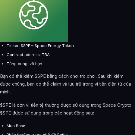
Ticker: $SPE – Space Energy Token
Contract address: TBA
Tổng cung: vô hạn
Bạn có thể kiếm $SPE bằng cách chơi trò chơi. Sau khi kiếm
được chúng, bạn có thể claim và lưu trữ trong ví tiền điện tử của
mình.
$SPE là đơn vị tiền tệ thưởng được sử dụng trong Space Crypto.
$SPE được sử dụng trong các hoạt động sau:
Mua Base
Phần thưởng trong chế độ Battle