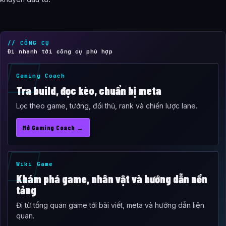
// CÔNG CỤ
Đi nhanh tới công cụ phù hợp
Gaming Coach
Tra build, đọc kèo, chuẩn bị meta
Lọc theo game, tướng, đối thủ, rank và chiến lược lane.
Mở Gaming Coach →
Wiki Game
Khám phá game, nhân vật và hướng dẫn nền
tảng
Đi từ tổng quan game tới bài viết, meta và hướng dẫn liên
quan.