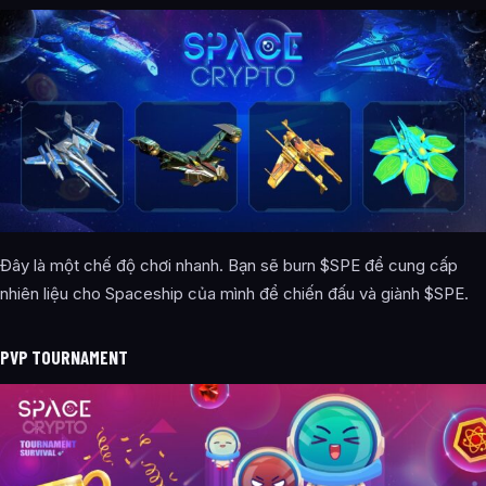
Đây là một chế độ chơi nhanh. Bạn sẽ burn $SPE để cung cấp
nhiên liệu cho Spaceship của mình để chiến đấu và giành $SPE.
PVP TOURNAMENT