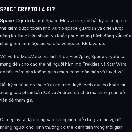
SPACE CRYPTO LÀ GÌ?
Space Crypto
là một Space Metaverse, nơi bất kỳ ai cũng có
thể kiếm được token nhờ vai trò space guardian và chiến lược
riêng khi thực hiện nhiệm vụ khắc phục những hành động xấu của
những tên trùm độc ác và bảo vệ Space Metaverse.
Với vũ trụ MetaVerse và hình thức Free2play, Space Crypto sẽ
mang đến cho các thế hệ người hâm mộ Trekkies và Star Wars
cơ hội khám phá không gian chiến tranh toàn diện và tuyệt vời.
Bất kỳ ai cũng có thể sử dụng trình duyệt web của họ hoặc tải
xuống các phiên bản IOS và Android để chơi mà không cần bỏ
tiền để tham gia.
Gameplay sẽ tập trung vào trải nghiệm dễ dàng và thú vị, nơi
những người chơi bình thường có thể kiếm tiền trong thời gian