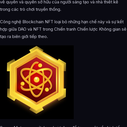
về quyền và quyền sở hữu của người sáng tạo và nhà thiết kế
trong các trò chơi truyền thống.
Công nghệ Blockchain NFT loại bỏ những hạn chế này và sự kết
hợp giữa DAO và NFT trong Chiến tranh Chiến lược Không gian sẽ
tạo ra biên giới tiếp theo.