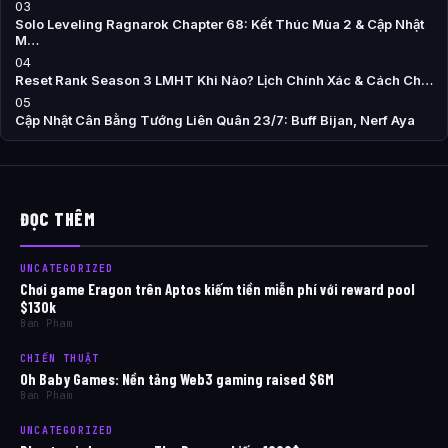
03
Solo Leveling Ragnarok Chapter 68: Kết Thúc Mùa 2 & Cập Nhật
M…
04
Reset Rank Season 3 LMHT Khi Nào? Lịch Chính Xác & Cách Ch…
05
Cập Nhật Cân Bằng Tướng Liên Quân 23/7: Buff Bijan, Nerf Aya
ĐỌC THÊM
UNCATEGORIZED
Chơi game Eragon trên Aptos kiếm tiền miễn phí với reward pool
$130k
Ban Pham
CHIẾN THUẬT
Oh Baby Games: Nền tảng Web3 gaming raised $6M
Ban Pham
UNCATEGORIZED