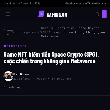
Chủ Nhật, 9 Tháng 8, 2026
Facebook
Youtube
Tiktok
Discord
GAMING.VN
Game NFT kiếm tiền Space Crypto
Trang
/
Uncategorized
/
(SPG), cuộc chiến trong không gian
chủ
Metaverse
UNCATEGORIZED
Game NFT kiếm tiền Space Crypto (SPG),
cuộc chiến trong không gian Metaverse
Ban Pham
21/08/2024 — 02:16 • 17 phút đọc
0 bình luận