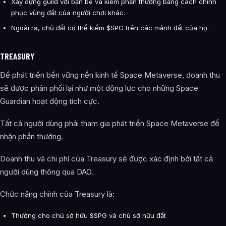
Xây dựng guild với bạn bè và kiếm phần thưởng bằng cách chinh
phục vùng đất của người chơi khác.
Ngoài ra, chủ đất có thể kiếm $SPG trên các mảnh đất của họ.
TREASURY
Để phát triển bền vững nền kinh tế Space Metaverse, doanh thu
sẽ được phân phối lại như một động lực cho những Space
Guardian hoạt động tích cực.
Tất cả người dùng phải tham gia phát triển Space Metaverse để
nhận phần thưởng.
Doanh thu và chi phí của Treasury sẽ được xác định bởi tất cả
người dùng thông qua DAO.
Chức năng chính của Treasury là:
Thưởng cho chủ sở hữu $SPG và chủ sở hữu đất