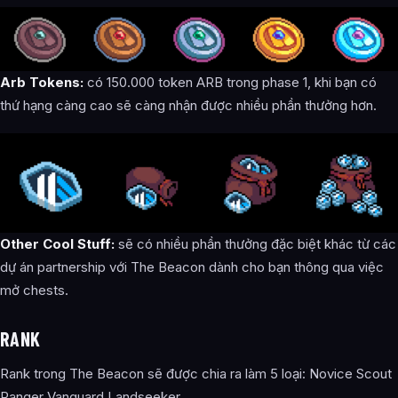
Arb Tokens:
có 150.000 token ARB trong phase 1, khi bạn có
thứ hạng càng cao sẽ càng nhận được nhiều phần thưởng hơn.
Other Cool Stuff:
sẽ có nhiều phần thưởng đặc biệt khác từ các
dự án partnership với The Beacon dành cho bạn thông qua việc
mở chests.
RANK
Rank trong The Beacon sẽ được chia ra làm 5 loại: Novice Scout
Ranger Vanguard Landseeker.