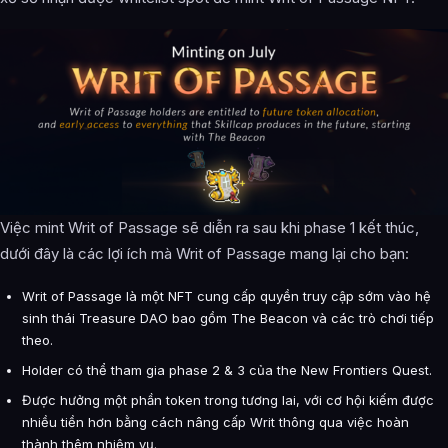
Việc mint Writ of Passage sẽ diễn ra sau khi phase 1 kết thúc,
dưới đây là các lợi ích mà Writ of Passage mang lại cho bạn:
Writ of Passage là một NFT cung cấp quyền truy cập sớm vào hệ
sinh thái Treasure DAO bao gồm The Beacon và các trò chơi tiếp
theo.
Holder có thể tham gia phase 2 & 3 của the New Frontiers Quest.
Được hưởng một phần token trong tương lai, với cơ hội kiếm được
nhiều tiền hơn bằng cách nâng cấp Writ thông qua việc hoàn
thành thêm nhiệm vụ.