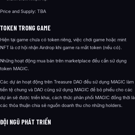
Price and Supply: TBA
TOKEN TRONG GAME
Hiện tại game chưa có token riêng, việc chơi game hoặc mint
NFT là cơ hội nhận Airdrop khi game ra mắt token (nếu có).
Những hoạt động mua bán trên marketplace đều cần sử dụng
token MAGIC.
Các dự án hoạt động trên Treasure DAO đều sử dụng MAGIC làm
tiền tệ chung và DAO cũng sử dụng MAGIC để bỏ phiếu cho các
dự án sẽ được triển khai, cách thức phân phối MAGIC đồng thời là
các thỏa thuận chia sẻ nguồn doanh thu cho những holders.
ĐỘI NGŨ PHÁT TRIỂN