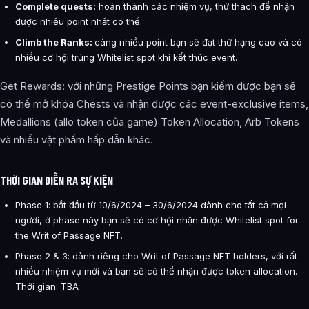
Complete quests:
hoàn thành các nhiệm vụ, thử thách để nhận
được nhiều point nhất có thể.
Climb the Ranks:
càng nhiều point bạn sẽ đạt thứ hạng cao và có
nhiều cơ hội trúng Whitelist spot khi kết thúc event.
Get Rewards: với những Prestige Points bạn kiếm được bạn sẽ
có thể mở khóa Chests và nhận được các event-exclusive items,
Medallions (allo token của game) Token Allocation, Arb Tokens
và nhiều vật phẩm hấp dẫn khác.
THỜI GIAN DIỄN RA SỰ KIỆN
Phase 1: bắt đầu từ 10/6/2024 – 30/6/2024 dành cho tất cả mọi
người, ở phase này bạn sẽ có cơ hội nhận được Whitelist spot for
the Writ of Passage NFT.
Phase 2 & 3: dành riêng cho Writ of Passage NFT holders, với rất
nhiều nhiệm vụ mới và bạn sẽ có thể nhận được token allocation.
Thời gian: TBA