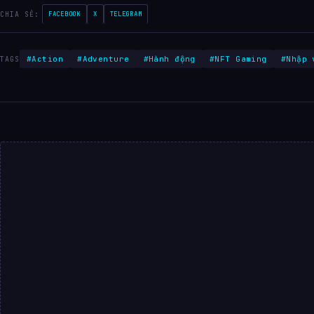
CHIA SẺ:
FACEBOOK
X
TELEGRAM
#Action
#Adventure
#Hành động
#NFT Gaming
#Nhập 
TAGS