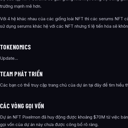
trưởng mạnh mẽ hơn.
Với 4 hệ khác nhau của các giống loài NFT thì các serums NFT c
sử dụng serums khác hệ với các NFT nhưng tỉ lệ tiến hóa sẽ không
TOKENOMICS
Update…
TEAM PHÁT TRIỂN
Các bạn có thể truy cập trang chủ của dự án tại đây để tìm hiểu t
CÁC VÒNG GỌI VỐN
Dự án NFT Pixelmon đã huy động được khoảng $70M từ việc bán NF
gọi vốn của dự án này chưa được công bố rõ ràng.