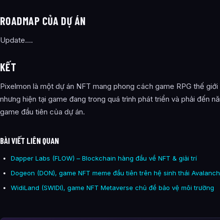
ROADMAP CỦA DỰ ÁN
Update….
KẾT
Pixelmon là một dự án NFT mang phong cách game RPG thế giới m
nhưng hiện tại game đang trong quá trình phát triển và phải đến n
game đầu tiên của dự án.
BÀI VIẾT LIÊN QUAN
Dapper Labs (FLOW) – Blockchain hàng đầu về NFT & giải trí
Dogeon (DON), game NFT meme đầu tiên trên hệ sinh thái Avalanc
WidiLand (SWIDI), game NFT Metaverse chủ đề bảo vệ môi trường