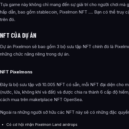
Tựa game này không chỉ mang đến sự giải trí cho người chơi mà 
hấp dẫn, bao gồm stablecoin, Pixelmon NFT …. Bạn có thể truy cậ
trên đó.
NFT CỦA DỰ ÁN
Dự án Pixelmon sẽ bao gồm 3 bộ sưu tập NFT chính đó là Pixelmo
những chức năng riêng trong dự án.
NFT Pixelmons
Đây là bộ sưu tập với 10.005 NFT có sẵn, mỗi NFT đại diện cho một
(nước, lửa, không khí và đất) và được chia ra thành 6 cấp độ hi
cách mua trên maketplace NFT OpenSea.
Ngoài ra những người sở hữu các NFT này sẽ có những đặc quyền 
Có cơ hội nhận Pixelmon Land airdrops