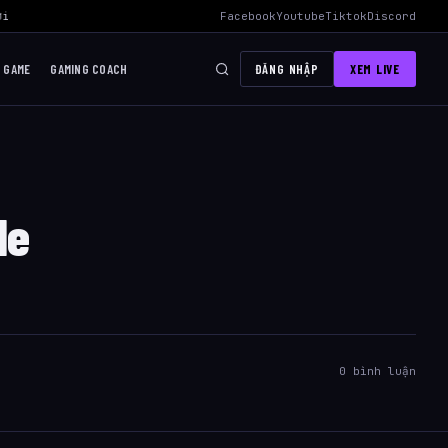
i Mid Hiệu Quả Nhất
›
AWC 2026 Liên Quân Mobile – Lịch Thi Đấu, Đ
Facebook
Youtube
Tiktok
Discord
I GAME
GAMING COACH
ĐĂNG NHẬP
XEM LIVE
le
0 bình luận