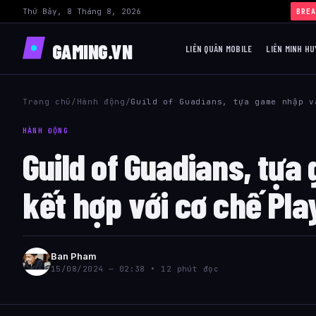
Thứ Bảy, 8 Tháng 8, 2026
BREA
GAMING.VN
LIÊN QUÂN MOBILE
LIÊN MINH HU
Trang chủ
/
Hành động
/
Guild of Guadians, tựa game nhập v
HÀNH ĐỘNG
Guild of Guadians, tựa
kết hợp với cơ chế Pla
Ban Pham
15/08/2024 — 02:38 • 12 phút đọc