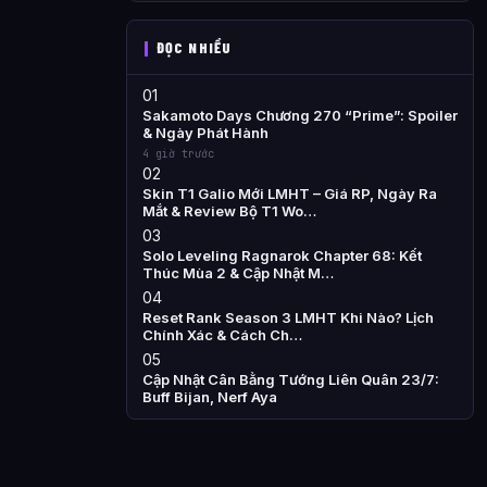
ĐỌC NHIỀU
01
Sakamoto Days Chương 270 “Prime”: Spoiler
& Ngày Phát Hành
4 giờ trước
02
Skin T1 Galio Mới LMHT – Giá RP, Ngày Ra
Mắt & Review Bộ T1 Wo…
03
Solo Leveling Ragnarok Chapter 68: Kết
Thúc Mùa 2 & Cập Nhật M…
04
Reset Rank Season 3 LMHT Khi Nào? Lịch
Chính Xác & Cách Ch…
05
Cập Nhật Cân Bằng Tướng Liên Quân 23/7:
Buff Bijan, Nerf Aya