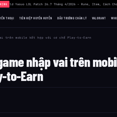
›
Build Yasuo LOL Patch 26.7 Tháng 4/2026 – Rune, Item, Cách Chơ
KING
YỀN THOẠI
TIÊN HIỆP HUYỀN HUYỄN
ĐẤU TRƯỜNG CHÂN LÝ
VALORANT
WIK
ai trên mobile kết hợp với cơ chế Play-to-Earn
 game nhập vai trên mobi
y-to-Earn