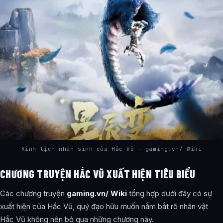
Kinh lịch nhân sinh của Hắc Vũ – gaming.vn/ Wiki
CHƯƠNG TRUYỆN HẮC VŨ XUẤT HIỆN TIÊU BIỂU
Các chương truyện
gaming.vn/ Wiki
tổng hợp dưới đây có sự
xuất hiện của Hắc Vũ, quý đạo hữu muốn nắm bắt rõ nhân vật
Hắc Vũ không nên bỏ qua những chương này.