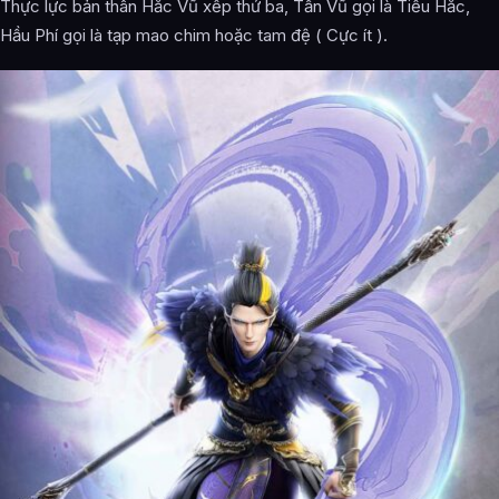
Thực lực bản thân Hắc Vũ xếp thứ ba, Tần Vũ gọi là Tiểu Hắc,
Hầu Phí gọi là tạp mao chim hoặc tam đệ ( Cực ít ).