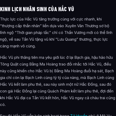
KINH LỊCH NHÂN SINH CỦA HẮC VŨ
Thực lực của Hắc Vũ tăng trưởng cùng với cực nhanh, khi
“thượng cấp thần nhân” liền dựa vào Xuyên Vân Thương sơ bộ
lĩnh ngộ “Thời gian pháp tắc” chỉ có Thần Vương mới có thể lĩnh
ngộ, về sau Tần Vũ tặng vũ khí “Lưu Quang” thương, thực lực
càng mạnh vô cùng.
Hắc Vũ phi thăng tiên ma yêu giới lúc ở lại Bạch gia, hậu hảo hữu
Tông Quật cùng Bằng Ma Hoàng trao đổi nhắc tới Hắc Vũ, điều
này cũng khiến cho Hắc Vũ bị Bằng Ma Hoàng đuổi hạ sát, Bạch
gia chỉ còn lại Bạch Linh cùng tỷ tỷ của nàng, mà Bạch Linh cùng
Hắc Vũ kết làm phu thê, sau này sinh một nữ Hắc Đồng, sau đó
con gái Hắc Đồng lại cùng Quách Phàm kết làm phu thê, đợi đến
khi Hắc Vũ đại ca Tần Vũ kết hôn, Hắc Vũ ngay cả cháu trai cũng
có.
Sau đó Hắc Vũ vẫn luôn sinh hoạt trong
Tử Huyền
phủ ở Mê Vụ