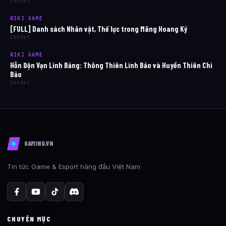
Zenden
WIKI GAME
[FULL] Danh sách Nhân vật, Thế lực trong Mãng Hoang Kỷ
Zenden
WIKI GAME
Hỗn Độn Vạn Linh Bảng: Thông Thiên Linh Bảo và Huyền Thiên Chi
Bảo
Zenden
GAMING.VN
Tin tức Game & Esport hàng đầu Việt Nam
CHUYÊN MỤC