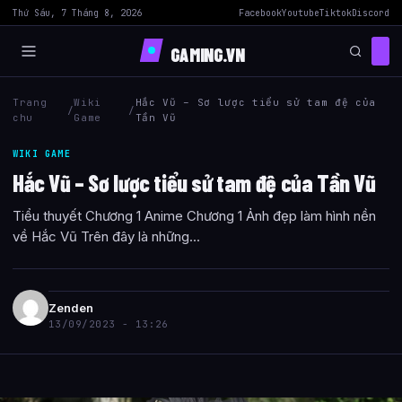
Thứ Sáu, 7 Tháng 8, 2026
Facebook
Youtube
Tiktok
Discord
GAMING.VN
Trang
Wiki
Hắc Vũ – Sơ lược tiểu sử tam đệ của
/
/
chu
Game
Tần Vũ
WIKI GAME
Hắc Vũ – Sơ lược tiểu sử tam đệ của Tần Vũ
Tiểu thuyết Chương 1 Anime Chương 1 Ảnh đẹp làm hình nền
về Hắc Vũ Trên đây là những...
Zenden
13/09/2023 - 13:26