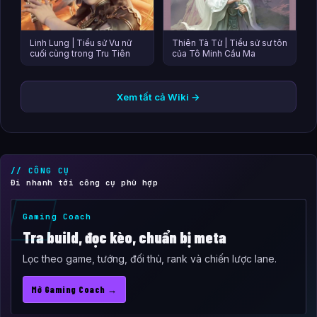
Linh Lung | Tiểu sử Vu nữ
Thiên Tà Tử | Tiểu sử sư tôn
cuối cùng trong Tru Tiên
của Tô Minh Cầu Ma
Xem tất cả Wiki →
// CÔNG CỤ
Đi nhanh tới công cụ phù hợp
Gaming Coach
Tra build, đọc kèo, chuẩn bị meta
Lọc theo game, tướng, đối thủ, rank và chiến lược lane.
Mở Gaming Coach →