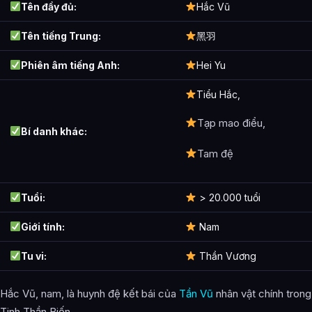
Tên đầy đủ:
Hắc Vũ
Tên tiếng Trung:
黑羽
Phiên âm tiếng Anh:
Hei Yu
Tiểu Hắc,
Tạp mao điểu,
Bí danh khác:
Tam đệ
Tuổi:
> 20.000 tuổi
Giới tính:
Nam
Tu vi:
Thần Vương
Hắc Vũ, nam, là huynh đệ kết bái của
Tần Vũ
nhân vật chính trong
Tinh Thần Biến.