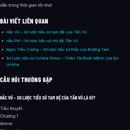
dẫn trong thời gian tới nhé!
BÀI VIẾT LIÊN QUAN
Hắc Vũ – Sơ lược tiểu sử tam đệ của Tần Vũ
Hầu Phí – Sơ lược tiểu sử nhị đệ Tần Vũ
Ngọc Tiểu Cương – Sơ lược tiểu sử thầy của Đường Tam
Sơ Lược tiểu sử Uchiha Shisui – Thiên Tài Đoản Mệnh của tộc
Uchiha
CÂU HỎI THƯỜNG GẶP
HẮC VŨ – SƠ LƯỢC TIỂU SỬ TAM ĐỆ CỦA TẦN VŨ LÀ GÌ?
Tiểu thuyết
Chương 1
Anime