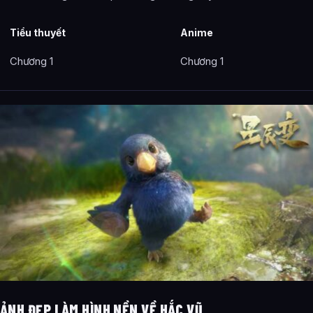
Tiểu thuyết
Anime
Chương 1
Chương 1
ẢNH ĐẸP LÀM HÌNH NỀN VỀ HẮC VŨ