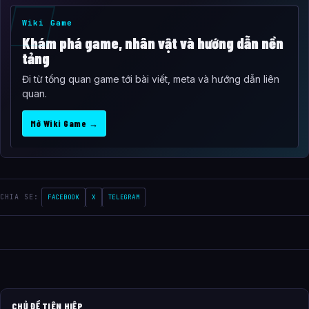
Wiki Game
Khám phá game, nhân vật và hướng dẫn nền
tảng
Đi từ tổng quan game tới bài viết, meta và hướng dẫn liên
quan.
Mở Wiki Game →
CHIA SE:
FACEBOOK
X
TELEGRAM
CHỦ ĐỀ TIÊN HIỆP