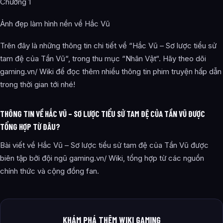
Chương 1
Ảnh đẹp làm hình nền về Hắc Vũ
Trên đây là những thông tin chi tiết về “Hắc Vũ – Sơ lược tiểu sử
tam đệ của Tần Vũ“, trong thu mục “Nhân Vật“. Hãy theo dõi
gaming.vn/ Wiki để đọc thêm nhiều thông tin phim truyện hấp dẫn
trong thời gian tới nhé!
THÔNG TIN VỀ HẮC VŨ – SƠ LƯỢC TIỂU SỬ TAM ĐỆ CỦA TẦN VŨ ĐƯỢC
TỔNG HỢP TỪ ĐÂU?
Bài viết về Hắc Vũ – Sơ lược tiểu sử tam đệ của Tần Vũ được
biên tập bởi đội ngũ gaming.vn/ Wiki, tổng hợp từ các nguồn
chính thức và cộng đồng fan.
KHÁM PHÁ THÊM WIKI GAMING