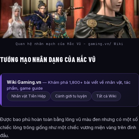
Quan hệ nhân mạch của Hắc Vũ – gaming.vn/ Wiki
TƯỚNG MẠO NHÂN DẠNG CỦA HẮC VŨ
Wiki Gaming.vn
— Khám phá 1,800+ bài viết về nhân vật, tác
phẩm, game guide
Nhân vật Tiên Hiệp
Cảnh giới tu luyện
Tất cả Wiki
Được bao phủ hoàn toàn bằng lông vũ màu đen nhưng có một số
chiếc lông trông giống như một chiếc vương miện vàng trên đỉnh
đầu.