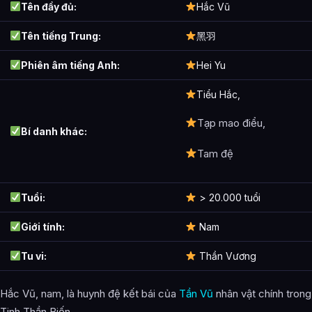
Tên đầy đủ:
Hắc Vũ
Tên tiếng Trung:
黑羽
Phiên âm tiếng Anh:
Hei Yu
Tiểu Hắc,
Tạp mao điểu,
Bí danh khác:
Tam đệ
Tuổi:
> 20.000 tuổi
Giới tính:
Nam
Tu vi:
Thần Vương
Hắc Vũ, nam, là huynh đệ kết bái của
Tần Vũ
nhân vật chính trong
Tinh Thần Biến.