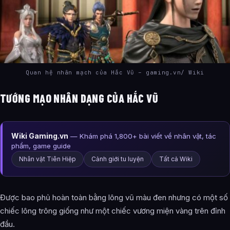
Quan hệ nhân mạch của Hắc Vũ – gaming.vn/ Wiki
TƯỚNG MẠO NHÂN DẠNG CỦA HẮC VŨ
Wiki Gaming.vn
— Khám phá 1,800+ bài viết về nhân vật, tác
phẩm, game guide
Nhân vật Tiên Hiệp
Cảnh giới tu luyện
Tất cả Wiki
Được bao phủ hoàn toàn bằng lông vũ màu đen nhưng có một số
chiếc lông trông giống như một chiếc vương miện vàng trên đỉnh
đầu.