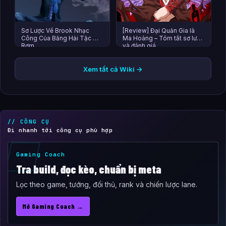
Sơ Lược Về Brook Nhạc
[Review] Đại Quản Gia là
Công Của Băng Hải Tặc Mũ
Ma Hoàng – Tóm tắt sơ lược
Rơm
và đánh giá
Xem tất cả Wiki →
// CÔNG CỤ
Đi nhanh tới công cụ phù hợp
Gaming Coach
Tra build, đọc kèo, chuẩn bị meta
Lọc theo game, tướng, đối thủ, rank và chiến lược lane.
Mở Gaming Coach →