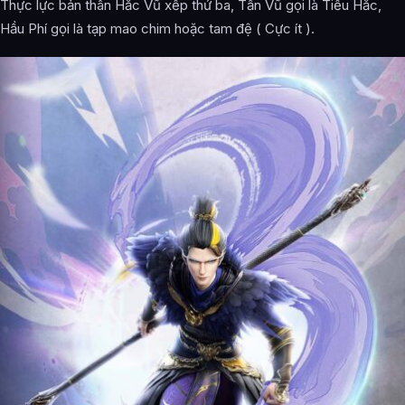
Thực lực bản thân Hắc Vũ xếp thứ ba, Tần Vũ gọi là Tiểu Hắc,
Hầu Phí gọi là tạp mao chim hoặc tam đệ ( Cực ít ).