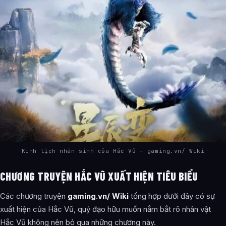
Kinh lịch nhân sinh của Hắc Vũ – gaming.vn/ Wiki
CHƯƠNG TRUYỆN HẮC VŨ XUẤT HIỆN TIÊU BIỂU
Các chương truyện
gaming.vn/ Wiki
tổng hợp dưới đây có sự
xuất hiện của Hắc Vũ, quý đạo hữu muốn nắm bắt rõ nhân vật
Hắc Vũ không nên bỏ qua những chương này.