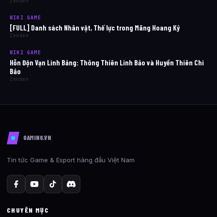
Zenden
WIKI GAME
[FULL] Danh sách Nhân vật, Thế lực trong Mãng Hoang Kỷ
Zenden
WIKI GAME
Hỗn Độn Vạn Linh Bảng: Thông Thiên Linh Bảo và Huyền Thiên Chi
Bảo
Zenden
GAMING.VN
Tin tức Game & Esport hàng đầu Việt Nam
CHUYÊN MỤC