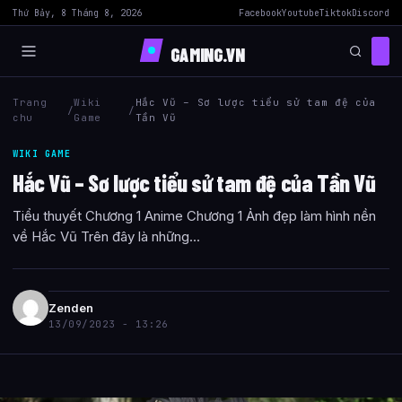
Thứ Bảy, 8 Tháng 8, 2026
Facebook
Youtube
Tiktok
Discord
GAMING.VN
Trang
Wiki
Hắc Vũ – Sơ lược tiểu sử tam đệ của
/
/
chu
Game
Tần Vũ
WIKI GAME
Hắc Vũ – Sơ lược tiểu sử tam đệ của Tần Vũ
Tiểu thuyết Chương 1 Anime Chương 1 Ảnh đẹp làm hình nền
về Hắc Vũ Trên đây là những...
Zenden
13/09/2023 - 13:26