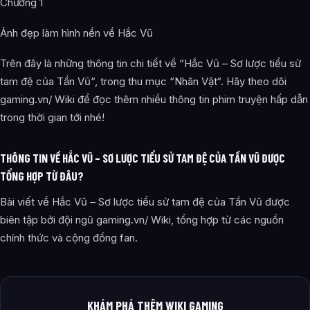
Chương 1
Ảnh đẹp làm hình nền về Hắc Vũ
Trên đây là những thông tin chi tiết về “Hắc Vũ – Sơ lược tiểu sử
tam đệ của Tần Vũ“, trong thu mục “Nhân Vật“. Hãy theo dõi
gaming.vn/ Wiki để đọc thêm nhiều thông tin phim truyện hấp dẫn
trong thời gian tới nhé!
THÔNG TIN VỀ HẮC VŨ – SƠ LƯỢC TIỂU SỬ TAM ĐỆ CỦA TẦN VŨ ĐƯỢC
TỔNG HỢP TỪ ĐÂU?
Bài viết về Hắc Vũ – Sơ lược tiểu sử tam đệ của Tần Vũ được
biên tập bởi đội ngũ gaming.vn/ Wiki, tổng hợp từ các nguồn
chính thức và cộng đồng fan.
KHÁM PHÁ THÊM WIKI GAMING