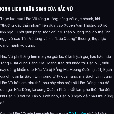
KINH LỊCH NHÂN SINH CỦA HẮC VŨ
Thực lực của Hắc Vũ tăng trưởng cùng với cực nhanh, khi
“thượng cấp thần nhân” liền dựa vào Xuyên Vân Thương sơ bộ
lĩnh ngộ “Thời gian pháp tắc” chỉ có Thần Vương mới có thể lĩnh
ngộ, về sau Tần Vũ tặng vũ khí “Lưu Quang” thương, thực lực
càng mạnh vô cùng.
Hắc Vũ phi thăng tiên ma yêu giới lúc ở lại Bạch gia, hậu hảo hữu
Tông Quật cùng Bằng Ma Hoàng trao đổi nhắc tới Hắc Vũ, điều
này cũng khiến cho Hắc Vũ bị Bằng Ma Hoàng đuổi hạ sát, Bạch
gia chỉ còn lại Bạch Linh cùng tỷ tỷ của nàng, mà Bạch Linh cùng
Hắc Vũ kết làm phu thê, sau này sinh một nữ Hắc Đồng, sau đó
con gái Hắc Đồng lại cùng Quách Phàm kết làm phu thê, đợi đến
khi Hắc Vũ đại ca Tần Vũ kết hôn, Hắc Vũ ngay cả cháu trai cũng
có.
Sau đó Hắc Vũ vẫn luôn sinh hoạt trong
Tử Huyền
phủ ở Mê Vụ