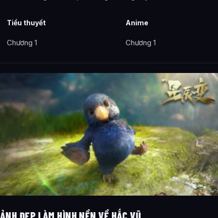
Tiểu thuyết
Anime
Chương 1
Chương 1
ẢNH ĐẸP LÀM HÌNH NỀN VỀ HẮC VŨ