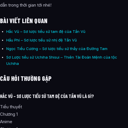
dẫn trong thời gian tới nhé!
BÀI VIẾT LIÊN QUAN
Hắc Vũ – Sơ lược tiểu sử tam đệ của Tần Vũ
Hầu Phí – Sơ lược tiểu sử nhị đệ Tần Vũ
Ngọc Tiểu Cương – Sơ lược tiểu sử thầy của Đường Tam
Sơ Lược tiểu sử Uchiha Shisui – Thiên Tài Đoản Mệnh của tộc
Uchiha
CÂU HỎI THƯỜNG GẶP
HẮC VŨ – SƠ LƯỢC TIỂU SỬ TAM ĐỆ CỦA TẦN VŨ LÀ GÌ?
Tiểu thuyết
Chương 1
Anime