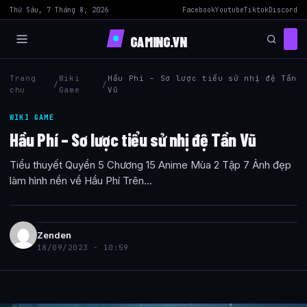
Thứ Sáu, 7 Tháng 8, 2026
Facebook
Youtube
Tiktok
Discord
GAMING.VN
Trang
Wiki
Hầu Phí – Sơ lược tiểu sử nhị đệ Tần
/
/
chu
Game
Vũ
WIKI GAME
Hầu Phí – Sơ lược tiểu sử nhị đệ Tần Vũ
Tiểu thuyết Quyển 5 Chương 15 Anime Mùa 2 Tập 7 Ảnh đẹp
làm hình nền về Hầu Phí Trên...
Zenden
18/09/2023 - 10:59