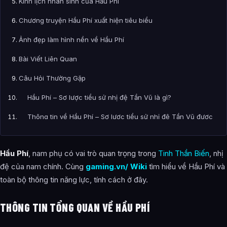
Kinh lịch nhân sinh của Hầu Phí
Chương truyện Hầu Phí xuất hiện tiêu biểu
Ảnh đẹp làm hình nền về Hầu Phí
Bài Viết Liên Quan
Câu Hỏi Thường Gặp
Hầu Phí – Sơ lược tiểu sử nhị đệ Tần Vũ là gì?
Thông tin về Hầu Phí – Sơ lược tiểu sử nhị đệ Tần Vũ được
tổng hợp từ đâu?
Hầu Phí
, nam phụ có vai trò quan trọng trong
Tinh Thần Biến
, nhị
đệ của nam chính. Cùng
gaming.vn/ Wiki
tìm hiểu về Hầu Phí và
toàn bộ thông tin năng lực, tính cách ở đây.
THÔNG TIN TỔNG QUAN VỀ HẦU PHÍ