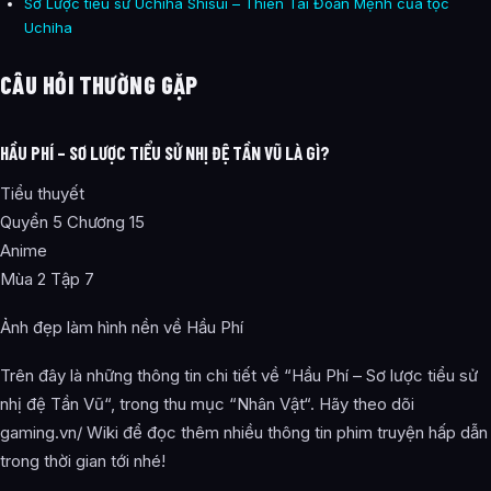
Sơ Lược tiểu sử Uchiha Shisui – Thiên Tài Đoản Mệnh của tộc
Uchiha
CÂU HỎI THƯỜNG GẶP
HẦU PHÍ – SƠ LƯỢC TIỂU SỬ NHỊ ĐỆ TẦN VŨ LÀ GÌ?
Tiểu thuyết
Quyển 5 Chương 15
Anime
Mùa 2 Tập 7
Ảnh đẹp làm hình nền về Hầu Phí
Trên đây là những thông tin chi tiết về “Hầu Phí – Sơ lược tiểu sử
nhị đệ Tần Vũ“, trong thu mục “Nhân Vật“. Hãy theo dõi
gaming.vn/ Wiki để đọc thêm nhiều thông tin phim truyện hấp dẫn
trong thời gian tới nhé!