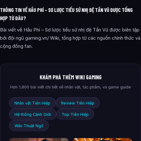
THÔNG TIN VỀ HẦU PHÍ – SƠ LƯỢC TIỂU SỬ NHỊ ĐỆ TẦN VŨ ĐƯỢC TỔNG
HỢP TỪ ĐÂU?
Bài viết về Hầu Phí – Sơ lược tiểu sử nhị đệ Tần Vũ được biên tập
bởi đội ngũ gaming.vn/ Wiki, tổng hợp từ các nguồn chính thức và
cộng đồng fan.
KHÁM PHÁ THÊM WIKI GAMING
Hơn 1,800 bài viết chi tiết về nhân vật, tác phẩm, và game guide
Nhân vật Tiên Hiệp
Review Tiên Hiệp
Hệ thống Cảnh Giới
Top Tiên Hiệp
Wiki Thuật Ngữ