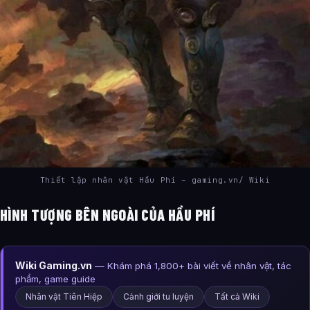
Thiết lập nhân vật Hầu Phí – gaming.vn/ Wiki
HÌNH TƯỢNG BÊN NGOÀI CỦA HẦU PHÍ
Wiki Gaming.vn
— Khám phá 1,800+ bài viết về nhân vật, tác
phẩm, game guide
Nhân vật Tiên Hiệp
Cảnh giới tu luyện
Tất cả Wiki