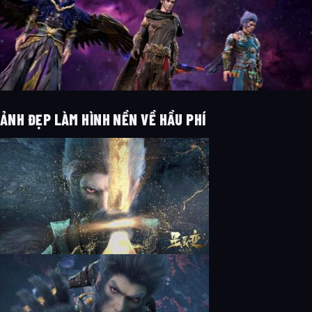
ẢNH ĐẸP LÀM HÌNH NỀN VỀ HẦU PHÍ