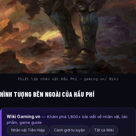
Thiết lập nhân vật Hầu Phí – gaming.vn/ Wiki
HÌNH TƯỢNG BÊN NGOÀI CỦA HẦU PHÍ
Wiki Gaming.vn
— Khám phá 1,800+ bài viết về nhân vật, tác
phẩm, game guide
Nhân vật Tiên Hiệp
Cảnh giới tu luyện
Tất cả Wiki