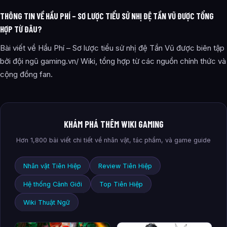
THÔNG TIN VỀ HẦU PHÍ – SƠ LƯỢC TIỂU SỬ NHỊ ĐỆ TẦN VŨ ĐƯỢC TỔNG
HỢP TỪ ĐÂU?
Bài viết về Hầu Phí – Sơ lược tiểu sử nhị đệ Tần Vũ được biên tập
bởi đội ngũ gaming.vn/ Wiki, tổng hợp từ các nguồn chính thức và
cộng đồng fan.
KHÁM PHÁ THÊM WIKI GAMING
Hơn 1,800 bài viết chi tiết về nhân vật, tác phẩm, và game guide
Nhân vật Tiên Hiệp
Review Tiên Hiệp
Hệ thống Cảnh Giới
Top Tiên Hiệp
Wiki Thuật Ngữ