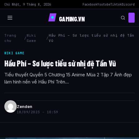
Chủ Nhật, 9 Tháng 8, 2026
Facebook
Youtube
Tiktok
Discord
GAMING.VN
Trang
Wiki
Hầu Phí – Sơ lược tiểu sử nhị đệ Tần
/
/
chu
Game
Vũ
WIKI GAME
Hầu Phí – Sơ lược tiểu sử nhị đệ Tần Vũ
Tiểu thuyết Quyển 5 Chương 15 Anime Mùa 2 Tập 7 Ảnh đẹp
làm hình nền về Hầu Phí Trên...
Zenden
18/09/2023 - 10:59