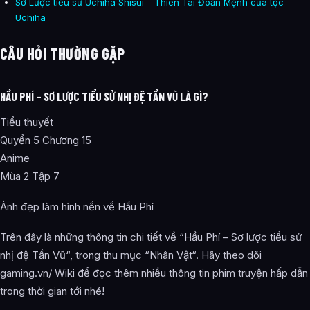
Sơ Lược tiểu sử Uchiha Shisui – Thiên Tài Đoản Mệnh của tộc
Uchiha
CÂU HỎI THƯỜNG GẶP
HẦU PHÍ – SƠ LƯỢC TIỂU SỬ NHỊ ĐỆ TẦN VŨ LÀ GÌ?
Tiểu thuyết
Quyển 5 Chương 15
Anime
Mùa 2 Tập 7
Ảnh đẹp làm hình nền về Hầu Phí
Trên đây là những thông tin chi tiết về “Hầu Phí – Sơ lược tiểu sử
nhị đệ Tần Vũ“, trong thu mục “Nhân Vật“. Hãy theo dõi
gaming.vn/ Wiki để đọc thêm nhiều thông tin phim truyện hấp dẫn
trong thời gian tới nhé!