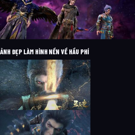
ẢNH ĐẸP LÀM HÌNH NỀN VỀ HẦU PHÍ