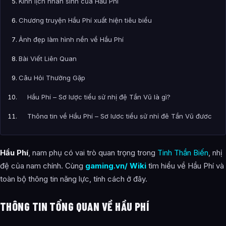
Kinh lịch nhân sinh của Hầu Phí
Chương truyện Hầu Phí xuất hiện tiêu biểu
Ảnh đẹp làm hình nền về Hầu Phí
Bài Viết Liên Quan
Câu Hỏi Thường Gặp
Hầu Phí – Sơ lược tiểu sử nhị đệ Tần Vũ là gì?
Thông tin về Hầu Phí – Sơ lược tiểu sử nhị đệ Tần Vũ được
tổng hợp từ đâu?
Hầu Phí
, nam phụ có vai trò quan trọng trong
Tinh Thần Biến
, nhị
đệ của nam chính. Cùng
gaming.vn/ Wiki
tìm hiểu về Hầu Phí và
toàn bộ thông tin năng lực, tính cách ở đây.
THÔNG TIN TỔNG QUAN VỀ HẦU PHÍ