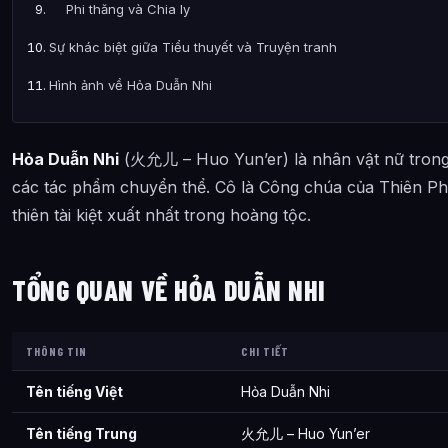
Phi thăng và Chia ly
Sự khác biệt giữa Tiểu thuyết và Truyện tranh
Hình ảnh về Hỏa Duẫn Nhi
Bài Viết Liên Quan
Hỏa Duẫn Nhi
(火允儿 – Huo Yun’er) là nhân vật nữ tron
Câu Hỏi Thường Gặp
các tác phẩm chuyển thể. Cô là Công chúa của Thiên 
Hỏa Duẫn Nhi là ai?
thiên tài kiệt xuất nhất trong hoàng tộc.
Cảnh giới tu luyện của Hỏa Duẫn Nhi như thế nào?
Hỏa Duẫn Nhi xuất hiện trong tác phẩm nào?
TỔNG QUAN VỀ HỎA DUẪN NHI
Thông tin về Hỏa Duẫn Nhi được tổng hợp từ đâu?
THÔNG TIN
CHI TIẾT
Tên tiếng Việt
Hỏa Duẫn Nhi
Tên tiếng Trung
火允儿 – Huo Yun’er