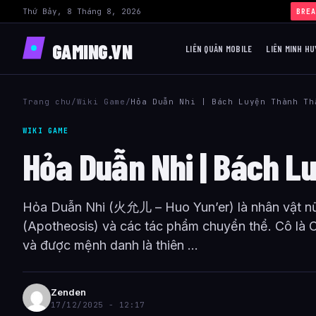
Thứ Bảy, 8 Tháng 8, 2026
BREA
GAMING.VN
LIÊN QUÂN MOBILE
LIÊN MINH HU
Trang chu
/
Wiki Game
/
Hỏa Duẫn Nhi | Bách Luyện Thành Th
WIKI GAME
Hỏa Duẫn Nhi | Bách 
Hỏa Duẫn Nhi (火允儿 – Huo Yun’er) là nhân vật n
(Apotheosis) và các tác phẩm chuyển thể. Cô là
và được mệnh danh là thiên ...
Zenden
17/12/2025 - 12:17