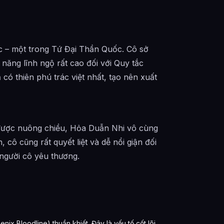
 – một trong Tứ Đại Thần Quốc. Cô sở
ăng lĩnh ngộ rất cao đối với Quy tắc
có thiên phú trác việt nhất, tạo nên xuất
 được nuông chiều, Hỏa Duẫn Nhi vô cùng
cô cũng rất quyết liệt và dễ nổi giận đối
người cô yêu thương.
 Bloodline) thuần khiết. Đây là yếu tố cốt lõi