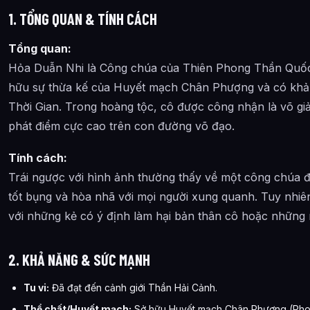
1. TỔNG QUAN & TÍNH CÁCH
Tổng quan:
Hỏa Duẫn Nhi là Công chúa của Thiên Phong Thần Quốc
hữu sự thừa kế của Huyết mạch Chân Phượng và có khả n
Thời Gian. Trong hoàng tộc, cô được công nhận là võ giả 
phát điểm cực cao trên con đường võ đạo.
Tính cách:
Trái ngược với hình ảnh thường thấy về một công chúa
tốt bụng và hòa nhã với mọi người xung quanh. Tuy nhiên, 
với những kẻ có ý định làm hại bản thân cô hoặc những 
2. KHẢ NĂNG & SỨC MẠNH
Tu vi:
Đã đạt đến cảnh giới Thần Hải Cảnh.
Thể chất/Huyết mạch:
Sở hữu Huyết mạch Chân Phượng (Phoenix