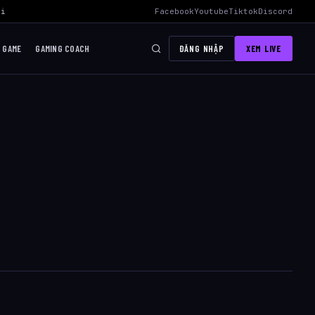
i Mid Hiệu Quả Nhất
›
AWC 2026 Liên Quân Mobile – Lịch Thi Đấu, Độ
Facebook
Youtube
Tiktok
Discord
I GAME
GAMING COACH
ĐĂNG NHẬP
XEM LIVE