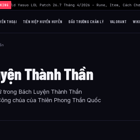
›
Build Yasuo LOL Patch 26.7 Tháng 4/2026 – Rune, Item, Cách Chơ
KING
YỀN THOẠI
TIÊN HIỆP HUYỀN HUYỄN
ĐẤU TRƯỜNG CHÂN LÝ
VALORANT
WIK
ần
Luyện Thành Thần
ữ trong Bách Luyện Thành Thần
 Công chúa của Thiên Phong Thần Quốc