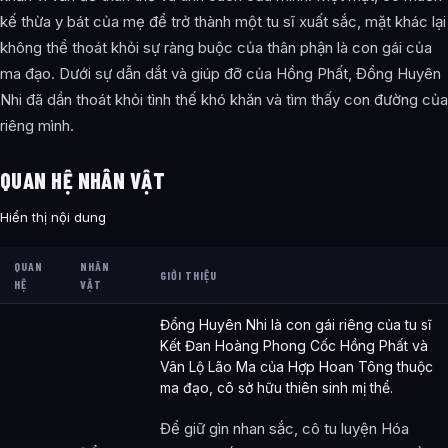
kế thừa y bát của mẹ để trở thành một tu sĩ xuất sắc, mặt khác lại
không thể thoát khỏi sự ràng buộc của thân phận là con gái của
ma đạo. Dưới sự dẫn dắt và giúp đỡ của Hồng Phất, Đổng Huyên
Nhi đã dần thoát khỏi tình thế khó khăn và tìm thấy con đường của
riêng mình.
QUAN HỆ NHÂN VẬT
Hiển thị nội dung
QUAN
NHÂN
GIỚI THIỆU
HỆ
VẬT
Đổng Huyên Nhi là con gái riêng của tu sĩ
Kết Đan Hoàng Phong Cốc Hồng Phất và
Vân Lộ Lão Ma của Hợp Hoan Tông thuộc
ma đạo, cô sở hữu thiên sinh mị thể.
Để giữ gìn nhan sắc, cô tu luyện Hóa