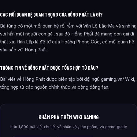
CÁC MỐI QUAN HỆ QUAN TRỌNG CỦA HỒNG PHẤT LÀ GÌ?
Bà từng có một mối quan hệ rối rắm với Vân Lộ Lão Ma và sinh hạ
với hắn một người con gái, sau đó Hồng Phất đã mang con gái đi
thật xa. Hàn Lập là đệ tử của Hoàng Phong Cốc, có mối quan hệ
sâu sắc với Hồng Phất.
THÔNG TIN VỀ HỒNG PHẤT ĐƯỢC TỔNG HỢP TỪ ĐÂU?
Bài viết về Hồng Phất được biên tập bởi đội ngũ gaming.vn/ Wiki,
tổng hợp từ các nguồn chính thức và cộng đồng fan.
KHÁM PHÁ THÊM WIKI GAMING
Hơn 1,800 bài viết chi tiết về nhân vật, tác phẩm, và game guide