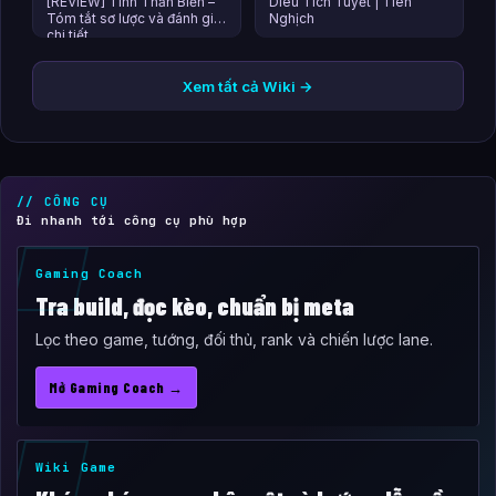
[REVIEW] Tinh Thần Biến –
Diêu Tích Tuyết | Tiên
Tóm tắt sơ lược và đánh giá
Nghịch
chi tiết
Xem tất cả Wiki →
// CÔNG CỤ
Đi nhanh tới công cụ phù hợp
Gaming Coach
Tra build, đọc kèo, chuẩn bị meta
Lọc theo game, tướng, đối thủ, rank và chiến lược lane.
Mở Gaming Coach →
Wiki Game