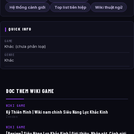
Hệ thống cảnh giới
Top list tiên hiệp
Wiki thuật ngữ
QUICK INFO
GAME
Khác (chưa phân loại)
GENRE
Khác
DOC THEM WIKI GAME
WIKI GAME
Kỷ Thiên Minh | Wiki nam chính Siêu Năng Lực Khắc Kính
Zenden
WIKI GAME
[Review] Siêu Năng Lực Khắc Kính | Giới thiệu, Nhân vật, Cảnh giới