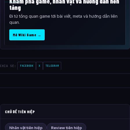
Khám phá game, nhân vật và hướng dẫn nền
tảng
Đi từ tổng quan game tới bài viết, meta và hướng dẫn liên
quan.
Mở Wiki Game →
CHIA SE:
FACEBOOK
X
TELEGRAM
CHỦ ĐỀ TIÊN HIỆP
Nhân vật tiên hiệp
Review tiên hiệp