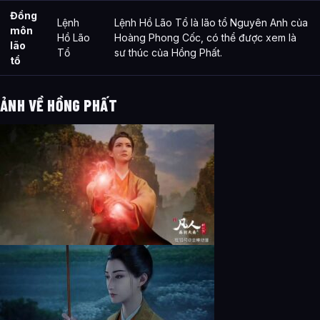
Đồng
Lệnh
Lệnh Hồ Lão Tổ là lão tổ Nguyên Anh của
môn
Hồ Lão
Hoàng Phong Cốc, có thể được xem là
lão
Tổ
sư thúc của Hồng Phất.
tổ
ẢNH VỀ HỒNG PHẤT