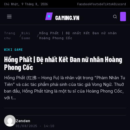
Chủ Nhật, 9 Tháng 8, 2026
Facebook
Youtube
Tiktok
Discord
GAMING.VN
Trang
Wiki
Hồng Phất | Đệ nhất Kết Đan nữ nhân
/
/
chu
Game
Hoàng Phong Cốc
WIKI GAME
Hồng Phất | Đệ nhất Kết Đan nữ nhân Hoàng
Phong Cốc
Hồng Phất (红拂 – Hong Fu) là nhân vật trong “Phàm Nhân Tu
Tiên” và các tác phẩm phái sinh của tác giả Vong Ngữ. Thuở
ban đầu, Hồng Phất từng là một tu sĩ của Hoàng Phong Cốc,
với t...
Zenden
01/08/2025 - 14:10