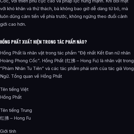
Cốc, với thiên phú cực cao và pháp lực hùng mạnh. Khi đối mặt
với khó khăn và thử thách, bà không bao giờ dễ dàng từ bỏ, mà
luôn dũng cảm tiến về phía trước, không ngừng theo đuổi cảnh
giới cao hơn.
HỒNG PHẤT XUẤT HIỆN TRONG TÁC PHẨM NÀO?
Hồng Phất là nhân vật trong tác phẩm “Đệ nhất Kết Đan nữ nhân
Hoàng Phong Cốc”. Hồng Phất (红拂 – Hong Fu) là nhân vật trong
“Phàm Nhân Tu Tiên” và các tác phẩm phái sinh của tác giả Vong
Ngữ. Tổng quan về Hồng Phất
Tên tiếng Việt
Hồng Phất
Tên tiếng Trung
红拂 – Hong Fu
Giới tính