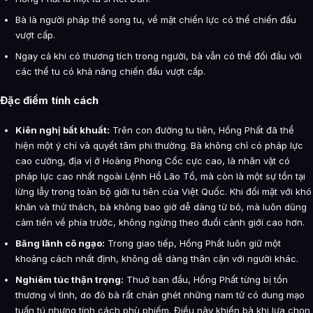
Bà là người pháp thể song tu, về mặt chiến lực có thể chiến đấu
vượt cấp.
Ngay cả khi có thương tích trong người, bà vẫn có thể đối đầu với
các thể tu có khả năng chiến đấu vượt cấp.
Đặc điểm tính cách
Kiên nghị bất khuất:
Trên con đường tu tiên, Hồng Phất đã thể
hiện một ý chí và quyết tâm phi thường. Bà không chỉ có pháp lực
cao cường, địa vị ở Hoàng Phong Cốc cực cao, là nhân vật có
pháp lực cao nhất ngoài Lệnh Hồ Lão Tổ, mà còn là một sự tồn tại
lừng lẫy trong toàn bộ giới tu tiên của Việt Quốc. Khi đối mặt với khó
khăn và thử thách, bà không bao giờ dễ dàng từ bỏ, mà luôn dũng
cảm tiến về phía trước, không ngừng theo đuổi cảnh giới cao hơn.
Băng lãnh cô ngạo:
Trong giao tiếp, Hồng Phất luôn giữ một
khoảng cách nhất định, không dễ dàng thân cận với người khác.
Nghiêm túc thận trọng:
Thuở ban đầu, Hồng Phất từng bị tổn
thương vì tình, do đó bà rất chán ghét những nam tử có dung mạo
tuấn tú nhưng tính cách phù phiếm. Điều này khiến bà khi lựa chọn