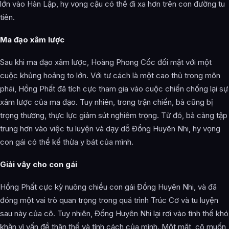
lớn vào Hàn Lập, hy vọng cậu có thể đi xa hơn trên con đường tu
tiên.
Ma đạo xâm lược
Sau khi ma đạo xâm lược, Hoàng Phong Cốc đối mặt với một
cuộc khủng hoảng to lớn. Với tư cách là một cao thủ trong môn
phái, Hồng Phất đã tích cực tham gia vào cuộc chiến chống lại sự
xâm lược của ma đạo. Tuy nhiên, trong trận chiến, bà cũng bị
trọng thương, thực lực giảm sút nghiêm trọng. Từ đó, bà càng tập
trung hơn vào việc tu luyện và dạy dỗ Đổng Huyên Nhi, hy vọng
con gái có thể kế thừa y bát của mình.
Giải vây cho con gái
Hồng Phất cực kỳ nuông chiều con gái Đổng Huyên Nhi, và đã
đóng một vai trò quan trọng trong quá trình Trúc Cơ và tu luyện
sau này của cô. Tuy nhiên, Đổng Huyên Nhi lại rơi vào tình thế khó
khăn vì vấn đề thân thế và tính cách của mình. Một mặt, cô muốn