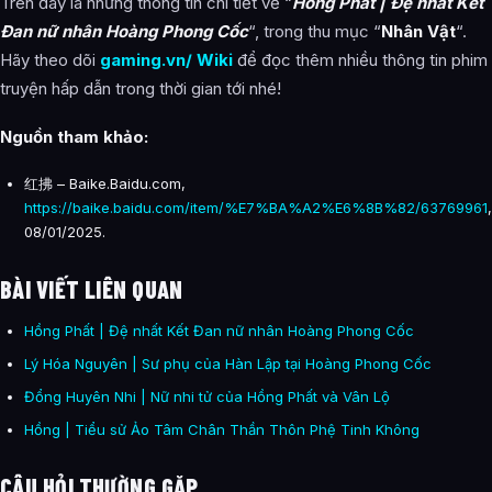
Trên đây là những thông tin chi tiết về “
Hồng Phất | Đệ nhất Kết
Đan nữ nhân Hoàng Phong Cốc
“, trong thu mục “
Nhân Vật
“.
Hãy theo dõi
gaming.vn/ Wiki
để đọc thêm nhiều thông tin phim
truyện hấp dẫn trong thời gian tới nhé!
Nguồn tham khảo:
红拂 – Baike.Baidu.com,
https://baike.baidu.com/item/%E7%BA%A2%E6%8B%82/63769961
,
08/01/2025.
BÀI VIẾT LIÊN QUAN
Hồng Phất | Đệ nhất Kết Đan nữ nhân Hoàng Phong Cốc
Lý Hóa Nguyên | Sư phụ của Hàn Lập tại Hoàng Phong Cốc
Đổng Huyên Nhi | Nữ nhi tử của Hồng Phất và Vân Lộ
Hồng | Tiểu sử Ảo Tâm Chân Thần Thôn Phệ Tinh Không
CÂU HỎI THƯỜNG GẶP