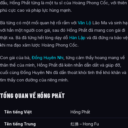
đầu, Hồng Phất từng là một tu sĩ của Hoàng Phong Cốc, với thiên
phú cực cao và pháp lực hùng mạnh.
Bà từng có một mối quan hệ rối rắm với
Vân Lộ
Lão Ma và sinh hạ
với hắn một người con gái, sau đó Hồng Phất đã mang con gái đi
thật xa. Bà đã từng hết lòng dạy dỗ
Hàn Lập
và đã đứng ra bảo vệ
khi ma đạo xâm lược Hoàng Phong Cốc.
Con gái của bà,
Đổng Huyên Nhi
, từng cảm thấy hoang mang về
thân thế của mình, Hồng Phất đã kiên nhẫn dẫn dắt và giúp đỡ,
cuối cùng Đổng Huyên Nhi đã dần thoát khỏi tình thế khó khăn và
tìm thấy con đường của riêng mình.
TỔNG QUAN VỀ HỒNG PHẤT
Tên tiếng Việt
Hồng Phất
Tên tiếng Trung
红拂 – Hong Fu