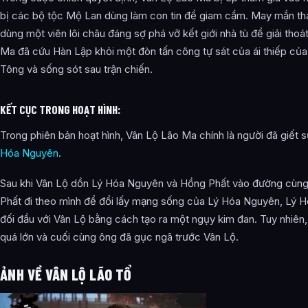
bị các bộ tộc Mộ Lan dùng làm con tin để giam cầm. May mắn th
dùng một viên lôi châu đáng sợ phá vỡ kết giới nhà tù để giải thoá
Ma đã cứu Hàn Lập khỏi một đòn tấn công tự sát của ái thiếp c
Tông và sống sót sau trận chiến.
KẾT CỤC TRONG HOẠT HÌNH:
Trong phiên bản hoạt hình, Vân Lộ Lão Ma chính là người đã giết
Hóa Nguyên
.
Sau khi Vân Lộ dồn Lý Hóa Nguyên và Hồng Phất vào đường cùn
Phất đi theo mình để đổi lấy mạng sống của Lý Hóa Nguyên, Lý H
đối đầu với Vân Lộ bằng cách tạo ra một ngụy kim đan. Tuy nhiên
quá lớn và cuối cùng ông đã gục ngã trước Vân Lộ.
ẢNH VỀ VÂN LỘ LÃO TỔ