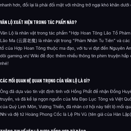
nhanh hơn, đổi lại là phải đối mặt với những trở ngại khó khăn dướ
VÂN LỘ XUẤT HIỆN TRONG TÁC PHẨM NÀO?
Vân Lộ là nhân vật trong tác phẩm "Hợp Hoan Tông Lão Tổ Phàm 
Lão Ma (云露老魔) là nhân vật trong “Phàm Nhân Tu Tiên” và các tá
tổ của Hợp Hoan Tông thuộc ma đạo, với tu vi đạt đến Nguyên An
dõi gaming.vn/ Wiki để đọc thêm nhiều thông tin phim truyện hấp d
nhé!
CÁC MỐI QUAN HỆ QUAN TRỌNG CỦA VÂN LỘ LÀ GÌ?
Ông đã dựa vào tín vật định tình với Hồng Phất để nhận Đổng Huyê
truyền, và đã kể lại ngọn nguồn của Ma Đạo Lục Tông và Việt Qu
của Quỷ Linh Môn, Vương Thiền, đã nhân cơ hội này tiết lộ mối q
Nhi và đệ tử Hoàng Phong Cốc là Lệ Phi Vũ (tên giả của Hàn Lập)