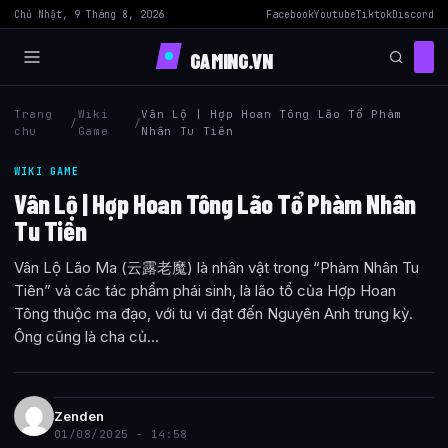
Chủ Nhật, 9 Tháng 8, 2026
Facebook
Youtube
Tiktok
Discord
GAMING.VN
Trang
Wiki
Vân Lộ | Hợp Hoan Tông Lão Tổ Phàm
/
/
chu
Game
Nhân Tu Tiên
WIKI GAME
Vân Lộ | Hợp Hoan Tông Lão Tổ Phàm Nhân
Tu Tiên
Vân Lộ Lão Ma (云露老魔) là nhân vật trong “Phàm Nhân Tu
Tiên” và các tác phẩm phái sinh, là lão tổ của Hợp Hoan
Tông thuộc ma đạo, với tu vi đạt đến Nguyên Anh trung kỳ.
Ông cũng là cha củ...
Zenden
01/08/2025 - 14:58