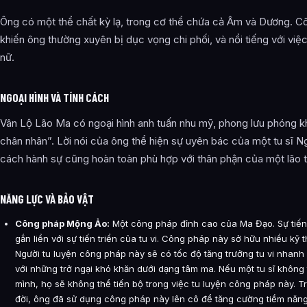
Ông có một thể chất kỳ lạ, trong cơ thể chứa cả Âm và Dương. C
khiến ông thường xuyên bị dục vọng chi phối, và nổi tiếng với vi
nữ.
NGOẠI HÌNH VÀ TÍNH CÁCH
Vân Lộ Lão Ma có ngoại hình anh tuấn nhu mỹ, phong lưu phóng k
chân nhân”. Lời nói của ông thể hiện sự uyên bác của một tu sĩ
cách hành sự cũng hoàn toàn phù hợp với thân phận của một lão 
NĂNG LỰC VÀ BẢO VẬT
Công pháp Mộng Ảo:
Một công pháp đỉnh cao của Ma Đạo. Sự tiến
gắn liền với sự tiến triển của tu vi. Công pháp này sở hữu nhiều kỹ
Người tu luyện công pháp này sẽ có tốc độ tăng trưởng tu vi nhanh hơ
với những trở ngại khó khăn dưới dạng tâm ma. Nếu một tu sĩ không
mình, họ sẽ không thể tiến bộ trong việc tu luyện công pháp này. 
đời, ông đã sử dụng công pháp này lên cô để tăng cường tiềm năng 