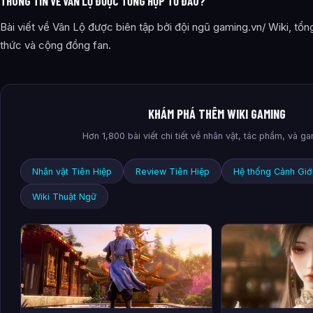
THÔNG TIN VỀ VÂN LỘ ĐƯỢC TỔNG HỢP TỪ ĐÂU?
Bài viết về Vân Lộ được biên tập bởi đội ngũ gaming.vn/ Wiki, tổ
thức và cộng đồng fan.
KHÁM PHÁ THÊM WIKI GAMING
Hơn 1,800 bài viết chi tiết về nhân vật, tác phẩm, và g
Nhân vật Tiên Hiệp
Review Tiên Hiệp
Hệ thống Cảnh Giớ
Wiki Thuật Ngữ