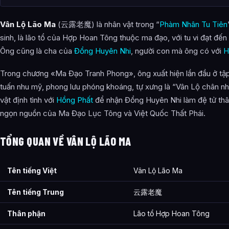
Vân Lộ là ai?
Vân Lộ Lão Ma
(云露老魔) là nhân vật trong “
Phàm Nhân Tu Tiên
Cảnh giới tu luyện của Vân Lộ như thế nào?
sinh, là lão tổ của Hợp Hoan Tông thuộc ma đạo, với tu vi đạt đế
Vân Lộ xuất hiện trong tác phẩm nào?
Ông cũng là cha của
Đổng Huyên Nhi
, người con mà ông có với
H
Các mối quan hệ quan trọng của Vân Lộ là gì?
Trong chương «Ma Đạo Tranh Phong», ông xuất hiện lần đầu ở tập 1
Thông tin về Vân Lộ được tổng hợp từ đâu?
tuấn nhu mỹ, phong lưu phóng khoáng, tự xưng là “Vân Lộ chân nh
vật định tình với
Hồng Phất
để nhận Đổng Huyên Nhi làm đệ tử thân 
ngọn nguồn của Ma Đạo Lục Tông và Việt Quốc Thất Phái.
TỔNG QUAN VỀ VÂN LỘ LÃO MA
Tên tiếng Việt
Vân Lộ Lão Ma
Tên tiếng Trung
云露老魔
Thân phận
Lão tổ Hợp Hoan Tông