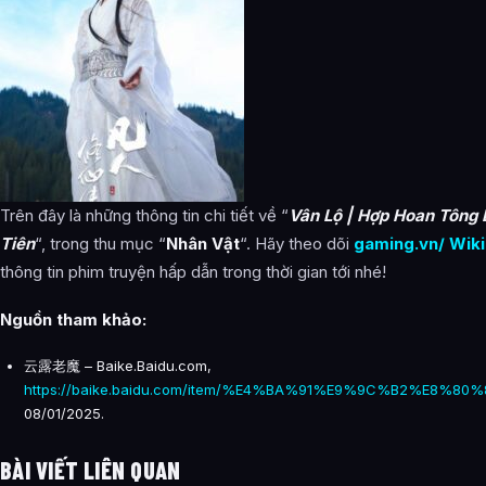
Trên đây là những thông tin chi tiết về “
Vân Lộ | Hợp Hoan Tông
Tiên
“, trong thu mục “
Nhân Vật
“. Hãy theo dõi
gaming.vn/ Wiki
thông tin phim truyện hấp dẫn trong thời gian tới nhé!
Nguồn tham khảo:
云露老魔 – Baike.Baidu.com,
https://baike.baidu.com/item/%E4%BA%91%E9%9C%B2%E8%80
08/01/2025.
BÀI VIẾT LIÊN QUAN