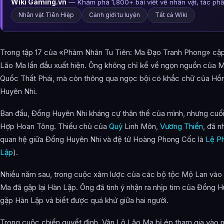
Wiki Gaming.vn
— Khám phá 1,800+ bài viết về nhân vật, tác ph
Nhân vật Tiên Hiệp
Cảnh giới tu luyện
Tất cả Wiki
Trong tập 17 của «Phàm Nhân Tu Tiên: Ma Đạo Tranh Phong» cập
Lão Ma lần đầu xuất hiện. Ông không chỉ kể về ngọn nguồn của 
Quốc Thất Phái, mà còn thông qua ngọc bội có khắc chữ của Hồn
Huyên Nhi.
Ban đầu, Đổng Huyên Nhi kháng cự thân thế của mình, nhưng cuối
Hợp Hoan Tông. Thiếu chủ của
Quỷ
Linh Môn,
Vương Thiền
, đã n
quan hệ giữa Đổng Huyên Nhi và đệ tử Hoàng Phong Cốc là
Lệ Ph
Lập
).
Nhiều năm sau, trong cuộc xâm lược của các bộ tộc Mộ Lan vào
Ma đã gặp lại Hàn Lập. Ông đã tinh ý nhận ra nhịp tim của Đổng H
gặp Hàn Lập và biết được quá khứ giữa hai người.
Trong cuộc chiến quyết định, Vân Lộ Lão Ma bị ép tham gia vào 