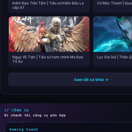
Kiếm Đạo Trần Tâm | Tiểu sử Kiếm Đấu La
Cố Mộc Thanh | Qua
cấp 97
Ngụy Vô Tiện | Tiểu sử nam chính Ma Đạo
Lục Giá Giá | Thần 
Tổ Sư
Xem tất cả Wiki →
// CÔNG CỤ
Đi nhanh tới công cụ phù hợp
Gaming Coach