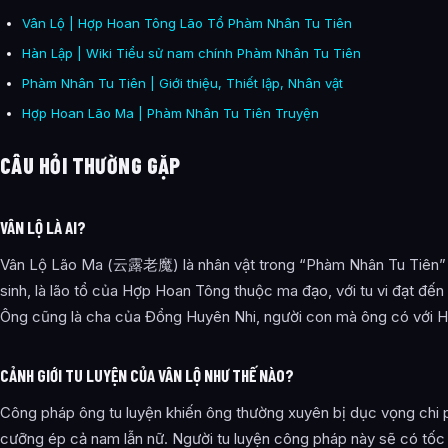
Vân Lộ | Hợp Hoan Tông Lão Tổ Phàm Nhân Tu Tiên
Hàn Lập | Wiki Tiểu sử nam chính Phàm Nhân Tu Tiên
Phàm Nhân Tu Tiên | Giới thiệu, Thiết lập, Nhân vật
Hợp Hoan Lão Ma | Phàm Nhân Tu Tiên Truyện
CÂU HỎI THƯỜNG GẶP
VÂN LỘ LÀ AI?
Vân Lộ Lão Ma (云露老魔) là nhân vật trong “Phàm Nhân Tu Tiên” 
sinh, là lão tổ của Hợp Hoan Tông thuộc ma đạo, với tu vi đạt đế
Ông cũng là cha của Đổng Huyên Nhi, người con mà ông có với H
CẢNH GIỚI TU LUYỆN CỦA VÂN LỘ NHƯ THẾ NÀO?
Công pháp ông tu luyện khiến ông thường xuyên bị dục vọng chi ph
cưỡng ép cả nam lẫn nữ. Người tu luyện công pháp này sẽ có tốc 