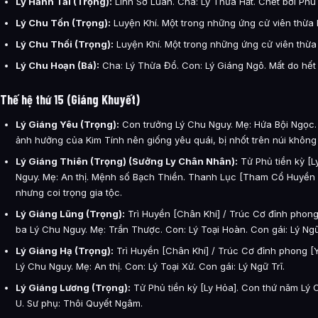
Lý Hành Tái (Trọng):
Linh Sơ Luân. Cha: Lý Thừa Hất. Chết bởi Phù
Lý Chu Tốn (Trọng):
Luyện Khí. Một trong những ứng cử viên thừa k
Lý Chu Thối (Trọng):
Luyện Khí. Một trong những ứng cử viên thừa 
Lý Chu Hoạn (Bá):
Cha: Lý Thừa Đổ. Con: Lý Giáng Ngô. Mất do hết 
Thế hệ thứ 15 (Giáng Khuyết)
Lý Giáng Yêu (Trọng):
Con trưởng Lý Chu Nguy. Mẹ: Hứa Bội Ngọc.
ảnh hưởng của Kim Tính nên giống yêu quái, bị nhốt trên núi không
Lý Giáng Thiên (Trọng) (Sưởng Ly Chân Nhân):
Tử Phủ tiền kỳ [L
Nguy. Mẹ: An thị. Mệnh số Bạch Thiền. Thanh Lục [Tham Cổ Huyền 
nhưng coi trọng gia tộc.
Lý Giáng Lũng (Trọng):
Trì Huyền [Chân Khí] / Trúc Cơ đỉnh phong
ba Lý Chu Nguy. Mẹ: Trần Thược. Con: Lý Toại Hoàn. Con gái: Lý Ng
Lý Giáng Hạ (Trọng):
Trì Huyền [Chân Khí] / Trúc Cơ đỉnh phong [Y
Lý Chu Nguy. Mẹ: An thị. Con: Lý Toại Xử. Con gái: Lý Ngữ Trĩ.
Lý Giáng Lương (Trọng):
Tử Phủ tiền kỳ [Ly Hỏa]. Con thứ năm Lý
U. Sư phụ: Thôi Quyết Ngâm.