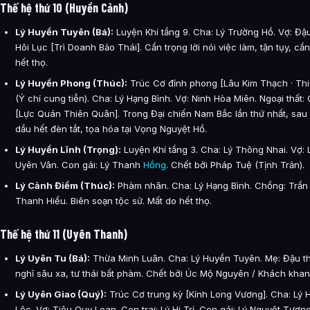
Thế hệ thứ 10 (Huyền Cảnh)
Lý Huyền Tuyên (Bá):
Luyện Khí tầng 9. Cha: Lý Trường Hồ. Vợ: Đậu
Hôi Lục [Trì Doanh Bảo Thái]. Cẩn trọng lời nói việc làm, tận tụy, cầ
hết thọ.
Lý Huyền Phong (Thúc):
Trúc Cơ đỉnh phong [Lâu Kim Thạch · Thi
(Ý chí cung tiễn). Cha: Lý Hạng Bình. Vợ: Ninh Hòa Miên. Ngoại thất:
[Lực Quán Thiên Quân]. Trong Đại chiến Nam Bắc lần thứ nhất, sau k
dầu hết đèn tắt, tọa hóa tại Vọng Nguyệt Hồ.
Lý Huyền Lĩnh (Trọng):
Luyện Khí tầng 3. Cha: Lý Thông Nhai. Vợ: 
Uyên Vân. Con gái: Lý Thanh
Hồng
. Chết bởi Pháp Tuệ (Tịnh Trản).
Lý Cảnh Điềm (Thúc):
Phàm nhân. Cha: Lý Hạng Bình. Chồng: Trần 
Thanh Hiểu. Biên soạn tộc sử. Mất do hết thọ.
Thế hệ thứ 11 (Uyên Thanh)
Lý Uyên Tu (Bá):
Thừa Minh Luân. Cha: Lý Huyền Tuyên. Mẹ: Đậu th
nghĩ sâu xa, tư thái bất phàm. Chết bởi Úc Mộ Nguyên / Khách khan
Lý Uyên Giao (Quý):
Trúc Cơ trung kỳ [Kính Long Vương]. Cha: Lý
Lộc. Vợ: Tiêu Quy Loan. Con trai: Lý Hi Trị. Con gái: Lý Nguyệt Tươ