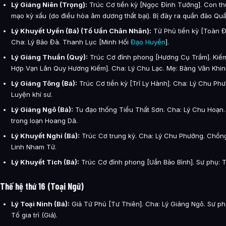
Lý Giáng Niên (Trọng):
Trúc Cơ tiền kỳ [Ngọc Đình Tướng]. Con t
mạo kỳ xấu (do điều hòa âm dương thất bại). Bị đày ra quần đảo Quầ
Lý Khuyết Uyển (Bá) (Tố Uẩn Chân Nhân):
Tử Phủ tiền kỳ [Toàn Đ
Cha: Lý Bảo Đà. Thanh Lục [Minh Hối
Đạo Huyền
].
Lý Giáng Thuần (Quý):
Trúc Cơ đỉnh phong [Hương Cụ Trầm]. Kiế
Hợp Vạn Lân Quy Hương Kiếm]. Cha: Lý Chu Lạc. Mẹ: Bàng Vân Khinh
Lý Giáng Tông (Bá):
Trúc Cơ tiền kỳ [Trĩ Ly Hành]. Cha: Lý Chu Phư
Luyện khí sư.
Lý Giáng Ngô (Bá):
Tu đạo thống Tiểu Thất Sơn. Cha: Lý Chu Hoạn. 
trong loạn Hoang Dã.
Lý Khuyết Nghi (Bá):
Trúc Cơ trung kỳ. Cha: Lý Chu Phưởng. Chồn
Linh Nham Tử.
Lý Khuyết Tích (Bá):
Trúc Cơ đỉnh phong [Uẩn Bảo Bình]. Sư phụ: T
Thế hệ thứ 16 (Toại Ngữ)
Lý Toại Ninh (Bá):
Giả Tử Phủ [Tư Thiên]. Cha: Lý Giáng Ngô. Sư ph
Tố gia trì (Giả).