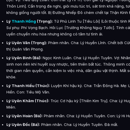
Thôn Linh]. Cẩn trọng đa nghi, giỏi mưu túc trí, sát tính khá nặng, 
không giống người tốt. Bị Đường Nhiếp Đô chém chết tại Thận Kính
Lý
Thanh Hồng
(Trọng):
Tử Phủ Linh Tu [Tiêu Lôi] (Lôi thuộc tính 
Sư phụ: Phí Vọng Bạch. Hôi Lục [Trường Không Nguy Tước]. Tính cá
uyển chuyển nhu hòa nhưng không có tâm tư tình ái.
Lý Uyên Vân (Trọng):
Phàm nhân. Cha: Lý Huyền Lĩnh. Chết bởi Cừ
thị Quán Vân Phong.
Lý Uyên Bình (Bá):
Ngọc Kinh Luân. Cha: Lý Huyền Tuyên. Vợ: Nhâm 
sinh non nên khí huyết suy nhược, tiên thiên bất túc. Thông minh cơ
thời gian nắm quyền, cần kiệm lo việc nhà, dân giàu vật thịnh. Mấ
khỏe.
Lý Thanh Hiểu (Thúc):
Luyện Khí hậu kỳ. Cha: Trần Đông Hà. Mẹ: 
Hiến. Con: Tiêu Mộ Vân.
Lý Uyên Khâm (Thúc):
Trúc Cơ hậu kỳ [Thiên Kim Trụ]. Cha: Lý H
Miên.
Lý Uyên Hoàn (Bá):
Phàm nhân. Cha: Lý Huyền Tuyên. Con: Lý Hi H
Lý Uyên Đốc (Bá):
Phàm nhân. Cha: Lý Huyền Tuyên. Đã mất.