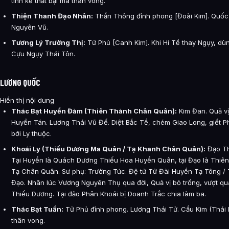
tính kế thất bại mà thân vong.
Thiện Thanh Đạo Nhân:
Thần Thông đỉnh phong [Đoài Kim]. Quốc
Nguyên Vũ.
Tương Lý Trường Thị:
Tử Phủ [Canh Kim]. Khi Hi Tề thay Ngụy, dùn
Cựu Ngụy Thái Tôn.
LƯƠNG QUỐC
Hiển thị nội dung
Thác Bạt Huyền Đàm (Thiên Thành Chân Quân):
Kim Đan. Quả vị
Huyền Tán. Lương Thái Vũ Đế. Diệt Bắc Tề, chém Giao Long, giết P
bởi Ly thuộc.
Khoái Ly (Thiếu Dương Ma Quân / Tạ Khanh Chân Quân):
Đạo Th
Tại Huyền là Quách Dương Thiếu Hoa Huyền Quân, tại Đạo là Thiê
Tạ Chân Quân. Sư phụ: Trường Túc. Đệ tử Tử Đài Huyền Tạ Tông /
Đạo. Nhân lúc Vương Nguyên Thụ qua đời, Quả vị bỏ trống, vượt 
Thiếu Dương. Tại đảo Phân Khoái bị Doanh Trắc chia làm ba.
Thác Bạt Tuấn:
Tử Phủ đỉnh phong. Lương Thái Tử. Cầu Kim (Thái D
thân vong.