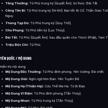
Tông Thường:
Tử Phủ trung kỳ [Quyết Âm]. Sư thúc: Đài Tất.
Công Tôn Bi:
Tử Phủ trung kỳ [Hi Khí]. Bạn tốt: Bi Cố. Thần Giao T
Nguy.
Thang Tạp Dư:
Tử Phủ trung kỳ [Quy Thổ].
Chu Phụng:
Tử Phủ tiền kỳ [Lục Thủy].
Đài Tất:
Tử Phủ [Quyết Âm]. Sau đầu quân cho Thích (Phật), Tam 
Triệu Đức Chi:
Tử Phủ.
YÊN QUỐC / MỘ DUNG
Hiển thị nội dung
Mộ Dung Đắc Thường:
Tử Phủ đỉnh phong. Yên Vương. Đã chết.
Mộ Dung Giải:
Nghi ngờ Kim Đan. Yên Tuyên Đế.
Mộ Dung Hạ (Thiện Hạ):
Cửu Thế Ma Ha. Từ Bi Đạo.
Mộ Dung Vĩ Điện:
Tử Phủ đỉnh phong [Tẫn Thủy].
Mộ Dung Nhan:
Tử Phủ trung kỳ [Tẫn Thủy].
Mộ Dung Nhĩ:
Tử Phủ. Đã chết.