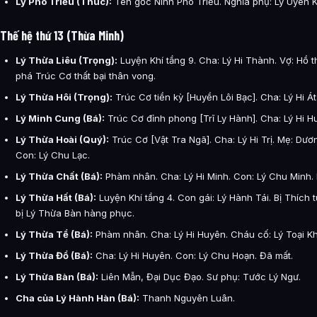
Lý Phó Triều (Thúc):
Tên gốc Ninh Phó Triều. Nghĩa phụ: Lý Uyên 
Thế hệ thứ 13 (Thừa Minh)
Lý Thừa Liêu (Trọng):
Luyện Khí tầng 9. Cha: Lý Hi Thành. Vợ: Hồ t
phá Trúc Cơ thất bại thân vong.
Lý Thừa Hôi (Trọng):
Trúc Cơ tiền kỳ [Huyền Lôi Bạc]. Cha: Lý Hi Át
Lý Minh Cung (Bá):
Trúc Cơ đỉnh phong [Trĩ Ly Hành]. Cha: Lý Hi H
Lý Thừa Hoài (Quý):
Trúc Cơ [Vật Tra Ngã]. Cha: Lý Hi Trị. Mẹ: Dươn
Con: Lý Chu Lạc.
Lý Thừa Chất (Bá):
Phàm nhân. Cha: Lý Hi Minh. Con: Lý Chu Minh. 
Lý Thừa Hất (Bá):
Luyện Khí tầng 4. Con gái: Lý Hành Tái. Bị Thích 
bị Lý Thừa Bàn hàng phục.
Lý Thừa Tể (Bá):
Phàm nhân. Cha: Lý Hi Huyên. Cháu cố: Lý Toại K
Lý Thừa Đổ (Bá):
Cha: Lý Hi Huyên. Con: Lý Chu Hoạn. Đã mất.
Lý Thừa Bàn (Bá):
Liên Mẫn, Đại Dục Đạo. Sư phụ: Tước Lý Ngư.
Cha của Lý Hành Hàn (Bá):
Thanh Nguyên Luân.