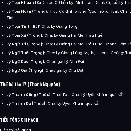
Lý Toại Khoan (Bá):
Trúc Cơ tiền kỳ [Minh Tâm Diên]. Cụ cố: Lý Th
Lý Toại Hoàn (Trọng):
Trúc Cơ đỉnh phong [Cửu Trọng Hóa]. Cha: L
Tinh.
Lý Toại Tình (Bá):
Cha: Lý Giáng Tông.
Lý Toại Xử (Trọng):
Cha: Lý Giáng Hạ. Mẹ: Trâu Huề.
Lý Ngữ Trĩ (Trọng):
Cha: Lý Giáng Hạ. Mẹ: Trâu Huề. Chồng: Lâm T
Lý Ngữ Tuế (Trọng):
Cha: Lý Giáng Lũng. Mẹ họ Hoàng. Chồng: Trầ
Lý Ngữ Dao (Trọng):
Cháu gái Lý Chu Đạt.
Lý Ngữ Già (Trọng):
Cháu gái Lý Chu Đạt.
Thế hệ thứ 17 (Thanh Nguyên)
Lý Thanh Công (Thúc):
Thai Tức. Cha: Lý Uyên Khâm (quá kế).
Lý Thanh Đa (Thúc):
Cha: Lý Uyên Khâm (quá kế).
TIỂU TÔNG CHI MẠCH
Hiển thị nội dung