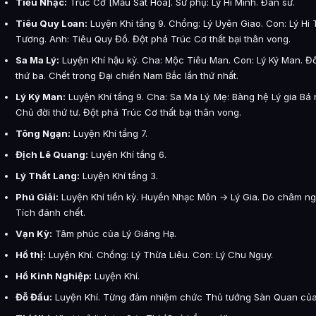
Tiều Nhạc:
Trúc Cơ [Mẫu Sát Hỏa]. Sư phụ: Lý Hi Minh. Đan sư.
Tiêu Quy Loan:
Luyện Khí tầng 9. Chồng: Lý Uyên Giao. Con: Lý Hi T
Tương. Anh: Tiêu Quy Đồ. Đột phá Trúc Cơ thất bại thân vong.
Sa Ma Lý:
Luyện Khí hậu kỳ. Cha: Mộc Tiêu Man. Con: Lý Ký Man. Đ
thứ ba. Chết trong Đại chiến Nam Bắc lần thứ nhất.
Lý Ký Man:
Luyện Khí tầng 9. Cha: Sa Ma Lý. Mẹ: Bàng hệ Lý gia Bá
Chủ đời thứ tư. Đột phá Trúc Cơ thất bại thân vong.
Tông Ngạn:
Luyện Khí tầng 7.
Địch Lê Quang:
Luyện Khí tầng 6.
Lý Thất Lang:
Luyện Khí tầng 3.
Phú Giải:
Luyện Khí tiền kỳ. Huyền Nhạc Môn → Lý Gia. Do châm ngò
Tích đánh chết.
Vạn Kỳ:
Tâm phúc của Lý Giáng Hạ.
Hồ thị:
Luyện Khí. Chồng: Lý Thừa Liêu. Con: Lý Chu Nguy.
Hồ Kinh Nghiệp:
Luyện Khí.
Đỗ Đấu:
Luyện Khí. Từng đảm nhiệm chức Thủ tướng Sàn Quan của 