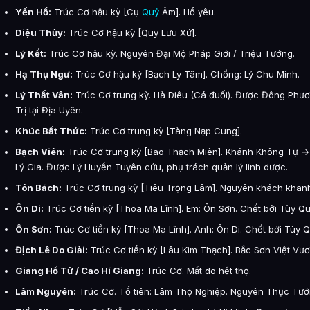
Yến Hổ:
Trúc Cơ hậu kỳ [Cụ
Quỷ
Âm]. Hổ yêu.
Diệu Thủy:
Trúc Cơ hậu kỳ [Quy Lưu Xứ].
Lý Kết:
Trúc Cơ hậu kỳ. Nguyên Đại Mộ Pháp Giới / Triệu Tướng.
Hạ Thụ Ngư:
Trúc Cơ hậu kỳ [Bạch Ly Tâm]. Chồng: Lý Chu Minh.
Lý Thất Vân:
Trúc Cơ trung kỳ. Hà Diêu (Cá đuối). Được Đông Phươ
Trị tại Địa Uyên.
Khúc Bất Thức:
Trúc Cơ trung kỳ [Tàng Nạp Cung].
Bạch Viên:
Trúc Cơ trung kỳ [Bão Thạch Miên]. Khánh Không Tự 
Lý Gia. Được Lý Huyền Tuyên cứu, phụ trách quản lý linh dược.
Tôn Bách:
Trúc Cơ trung kỳ [Tiêu Trọng Lâm]. Nguyên khách kha
Ôn Di:
Trúc Cơ tiền kỳ [Thoa Ma Lĩnh]. Em: Ôn Sơn. Chết bởi Tùy Q
Ôn Sơn:
Trúc Cơ tiền kỳ [Thoa Ma Lĩnh]. Anh: Ôn Di. Chết bởi Tùy 
Địch Lê Do Giải:
Trúc Cơ tiền kỳ [Lâu Kim Thạch]. Bắc Sơn Việt Vươn
Giang Hồ Tử / Cao Hí Giang:
Trúc Cơ. Mất do hết thọ.
Lâm Nguyên:
Trúc Cơ. Tổ tiên: Lâm Thọ Nghiệp. Nguyên Thục Tướ