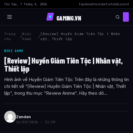
Thứ Sáu, 7 Tháng 8, 2026
Facebook
Youtube
Tiktok
Discord
GAMING.VN
Trang
Wiki
[Review] Huyền Giám Tiên Tộc | Nhân
/
/
chu
Game
vật, Thiết lập
WIKI GAME
[Review] Huyền Giám Tiên Tộc | Nhân vật,
Thiết lập
Hình ảnh về Huyền Giám Tiên Tộc Trên đây là những thông tin
chi tiết về “[Review] Huyền Giám Tiên Tộc | Nhân vật, Thiết
lập”, trong thu mục “Review Anime“. Hãy theo dõ...
Zenden
26/02/2026 - 12:59