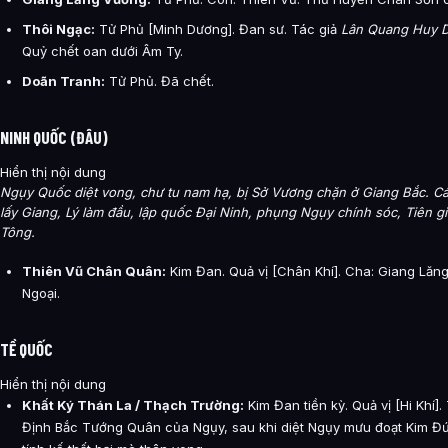
Thôi Ngạc:
Tử Phủ [Minh Dương]. Đan sư. Tác giả
Lân Quang Huy 
Quỷ chết oan dưới Âm Ty.
Doãn Tranh:
Tử Phủ. Đã chết.
NINH QUỐC (ĐÂU)
Hiển thị nội dung
Ngụy Quốc diệt vong, chư tu nam hạ, bị Sở Vương chặn ở Giang Bắc. Cá
lấy Giang, Lý làm đầu, lập quốc Đại Ninh, phụng Ngụy chính sóc, Tiên 
Tông.
Thiên Vũ Chân Quân:
Kim Đan. Quả vị [Chân Khí]. Cha: Giang Lăn
Ngoại.
TỀ QUỐC
Hiển thị nội dung
Khất Ký Thán La / Thạch Trường:
Kim Đan tiền kỳ. Quả vị [Hi Khí]
Định Bắc Tướng Quân của Ngụy, sau khi diệt Ngụy mưu đoạt Kim Đ