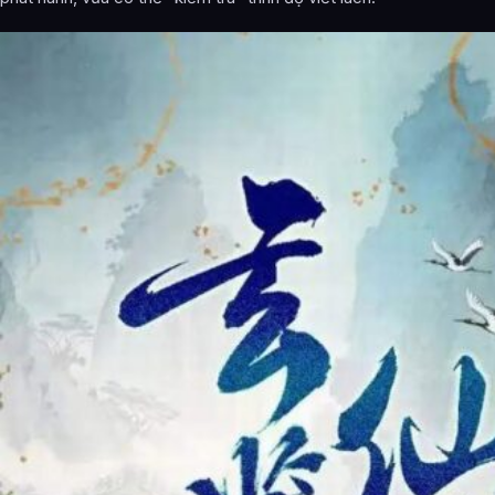
Thôi Thị
Thác Bạt Thị
Ninh Quốc Lý Thị (Đâu)
Lâu Đài Thị (Thông)
Dĩnh Hoa Vương Thị (Thông)
Thường Quận Hàn Thị (Đâu / Thanh)
Cốc Quận Vương Thị (Thông)
Bắc Hải Hoàn Thị (Đâu / Thanh)
Khuất Thị (Thông)
Ngu Thị (Thanh)
Cốc Quận Khương Thị (Đâu)
Tiết Thị (Thông)