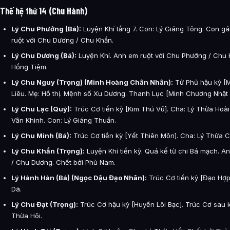
Thế hệ thứ 14 (Chu Hành)
Lý Chu Phưởng (Bá):
Luyện Khí tầng 7. Con: Lý Giáng Tông. Con gá
ruột với Chu Dương / Chu Khẩn.
Lý Chu Dương (Bá):
Luyện Khí. Anh em ruột với Chu Phưởng / Chu 
Hồng Tiệm.
Lý Chu Nguy (Trọng) (Minh Hoàng Chân Nhân):
Tử Phủ hậu kỳ [M
Liêu. Mẹ: Hồ thị. Mệnh số Xu Dương. Thanh Lục [Minh Chương Nhật 
Lý Chu Lạc (Quý):
Trúc Cơ tiền kỳ [Kim Thú Vũ]. Cha: Lý Thừa Hoài.
Vân Khinh. Con: Lý Giáng Thuần.
Lý Chu Minh (Bá):
Trúc Cơ tiền kỳ [Yết Thiên Môn]. Cha: Lý Thừa C
Lý Chu Khẩn (Trọng):
Luyện Khí tiền kỳ. Quá kế từ chi Bá mạch. A
/ Chu Dương. Chết bởi Phù Nam.
Lý Hành Hàn (Bá) (Ngọc Dậu Đạo Nhân):
Trúc Cơ tiền kỳ [Đạo Hợp
Dã.
Lý Chu Đạt (Trọng):
Trúc Cơ hậu kỳ [Huyền Lôi Bạc]. Trúc Cơ sau k
Thừa Hôi.