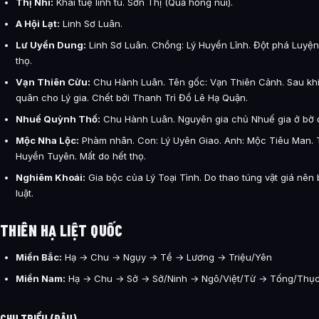
Thị Nhi:
Khai tuệ linh tu. Sơn Thị (Quả hồng núi).
A Hội Lạt:
Linh Sơ Luân.
Lư Uyển Dung:
Linh Sơ Luân. Chồng: Lý Huyền Lĩnh. Đột phá Luyện K
thọ.
Vạn Thiên Cừu:
Chu Hành Luân. Tên gốc: Vạn Thiên Cảnh. Sau khi 
quân cho Lý gia. Chết bởi Thanh Trì Đồ Lê Hạ Quận.
Nhuế Quỳnh Thố:
Chu Hành Luân. Nguyên gia chủ Nhuế gia ở bờ 
Mộc Nha Lộc:
Phàm nhân. Con: Lý Uyên Giao. Anh: Mộc Tiêu Man. 
Huyền Tuyên. Mất do hết thọ.
Nghiêm Khoái:
Gia bộc của Lý Toại Tình. Do thao túng vật giá nên 
luật.
THIÊN HẠ LIỆT QUỐC
Miền Bắc:
Hạ → Chu → Ngụy → Tề → Lương → Triệu/Yên
Miền Nam:
Hạ → Chu → Sở → Sở/Ninh → Ngô/Việt/Từ → Tống/Thụ
CHU TRIỀU (ĐÂU)