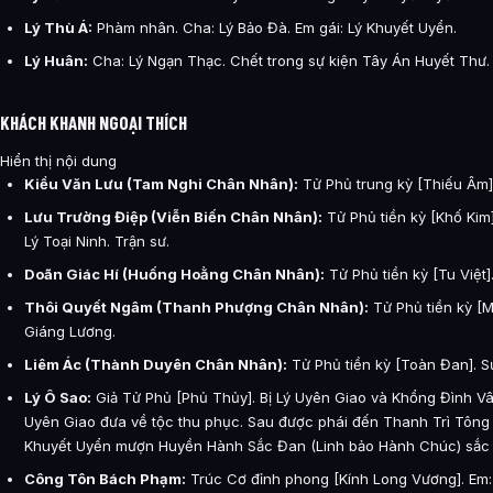
Lý Thù Á:
Phàm nhân. Cha: Lý Bảo Đà. Em gái: Lý Khuyết Uyển.
Lý Huân:
Cha: Lý Ngạn Thạc. Chết trong sự kiện Tây Án Huyết Thư.
KHÁCH KHANH NGOẠI THÍCH
Hiển thị nội dung
Kiều Văn Lưu (Tam Nghi Chân Nhân):
Tử Phủ trung kỳ [Thiếu Âm]
Lưu Trường Điệp (Viễn Biến Chân Nhân):
Tử Phủ tiền kỳ [Khố Kim].
Lý Toại Ninh. Trận sư.
Doãn Giác Hí (Huống Hoằng Chân Nhân):
Tử Phủ tiền kỳ [Tu Việt
Thôi Quyết Ngâm (Thanh Phượng Chân Nhân):
Tử Phủ tiền kỳ [M
Giáng Lương.
Liêm Ác (Thành Duyên Chân Nhân):
Tử Phủ tiền kỳ [Toàn Đan]. S
Lý Ô Sao:
Giả Tử Phủ [Phủ Thủy]. Bị Lý Uyên Giao và Khổng Đình Vâ
Uyên Giao đưa về tộc thu phục. Sau được phái đến Thanh Trì Tông p
Khuyết Uyển mượn Huyền Hành Sắc Đan (Linh bảo Hành Chúc) sắc 
Công Tôn Bách Phạm:
Trúc Cơ đỉnh phong [Kính Long Vương]. Em