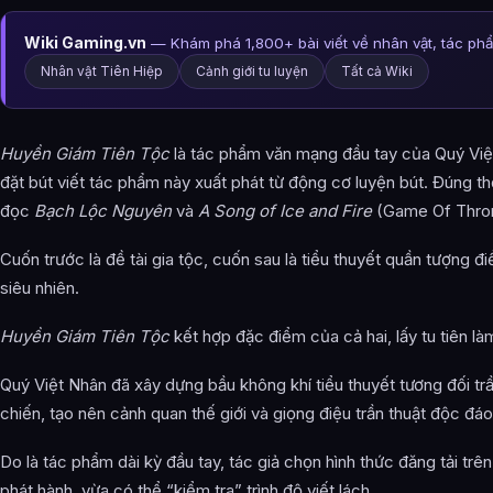
Doãn Thị
Wiki Gaming.vn
— Khám phá 1,800+ bài viết về nhân vật, tác ph
Cảnh Bột Cao (Thị Lâu) Thị
Nhân vật Tiên Hiệp
Cảnh giới tu luyện
Tất cả Wiki
Cốc Quận Bàng Thị (Thanh)
Âm Lăng Đào Thị (Thông)
Huyền Giám Tiên Tộc
là tác phẩm văn mạng đầu tay của Quý Việ
Vu Thị
đặt bút viết tác phẩm này xuất phát từ động cơ luyện bút. Đúng th
đọc
Bạch Lộc Nguyên
và
A Song of Ice and Fire
(Game Of Thro
Thượng Quan Thị
Cuốn trước là đề tài gia tộc, cuốn sau là tiểu thuyết quần tượng đi
Lục Cung Lữ Thị (Thông / Thanh)
siêu nhiên.
Cốc Quận Phù Thị (Thông)
Huyền Giám Tiên Tộc
kết hợp đặc điểm của cả hai, lấy tu tiên làm
Long Kháng Thị (Thông)
Quý Việt Nhân đã xây dựng bầu không khí tiểu thuyết tương đối trầ
Giác Sơn Văn Thị (Thông)
chiến, tạo nên cảnh quan thế giới và giọng điệu trần thuật độc đáo
Cù Thị (Thông)
Do là tác phẩm dài kỳ đầu tay, tác giả chọn hình thức đăng tải trê
Trần Xuyên Vệ Thị (Thông)
phát hành, vừa có thể “kiểm tra” trình độ viết lách.