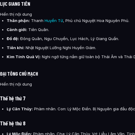
LỤC GIANG TIÊN
Tác Giả & Tác Phẩm
Hiển thị nội dung
Thân phận:
Thanh
Huyền Tử
, Phủ chủ Nguyệt Hoa Nguyên Phủ.
Hình ảnh về Huyền Giám Tiên Tộc
Cảnh giới:
Tiên Quân.
Bài Viết Liên Quan
Đồ đệ:
Đông Quân, Ngu Chuyển, Lục Hách, Lý Giang Quần.
Câu Hỏi Thường Gặp
Tiên khí:
Nhật Nguyệt Lưỡng Nghi Huyền Giám.
Huyền Giám Tiên Tộc là ai?
Kim Tính Quả Vị:
Nghi ngờ từng nắm giữ toàn bộ Thái Âm và Thái 
Cảnh giới tu luyện của Huyền Giám Tiên Tộc như thế nào?
ĐẠI TÔNG CHỦ MẠCH
Huyền Giám Tiên Tộc xuất hiện trong tác phẩm nào?
Hiển thị nội dung
Các mối quan hệ quan trọng của Huyền Giám Tiên Tộc là gì?
Thế hệ thứ 7
Thông tin về Huyền Giám Tiên Tộc được tổng hợp từ đâu?
Lý Căn Thủy:
Phàm nhân. Con: Lý Mộc Điền. Bị Nguyên gia đầu độc
Thế hệ thứ 8
Lý Mộc Điền:
Phàm nhân. Cha: Lý Căn Thủy. Vợ: Liễu Lâm Vân. Tính