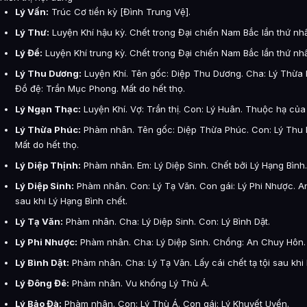
Lý Vấn:
Trúc Cơ tiền kỳ [Đình Trung Vệ].
Lý Thư:
Luyện Khí hậu kỳ. Chết trong Đại chiến Nam Bắc lần thứ nhấ
Lý Để:
Luyện Khí trung kỳ. Chết trong Đại chiến Nam Bắc lần thứ nhấ
Lý Thu Dương:
Luyện Khí. Tên gốc: Diệp Thu Dương. Cha: Lý Thừa P
Đồ đệ: Trần Mục Phong. Mất do hết thọ.
Lý Ngạn Thạc:
Luyện Khí. Vợ: Trần thị. Con: Lý Huân. Thuộc hạ của
Lý Thừa Phúc:
Phàm nhân. Tên gốc: Diệp Thừa Phúc. Con: Lý Thu 
Mất do hết thọ.
Lý Diệp Thịnh:
Phàm nhân. Em: Lý Diệp Sinh. Chết bởi Lý Hạng Bình.
Lý Diệp Sinh:
Phàm nhân. Con: Lý Tạ Văn. Con gái: Lý Phi Nhược. An
sau khi Lý Hạng Bình chết.
Lý Tạ Văn:
Phàm nhân. Cha: Lý Diệp Sinh. Con: Lý Bình Dật.
Lý Phi Nhược:
Phàm nhân. Cha: Lý Diệp Sinh. Chồng: An Chuy Hôn.
Lý Bình Dật:
Phàm nhân. Cha: Lý Tạ Văn. Lấy cái chết tạ tội sau khi
Lý Đông Đê:
Phàm nhân. Vu khống Lý Thù Á.
Lý Bảo Đà:
Phàm nhân. Con: Lý Thù Á. Con gái: Lý Khuyết Uyển.