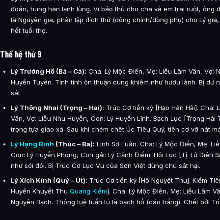
đoán, hung hãn lạnh lùng. Vì báo thù cho cha và em trai ruột, ông đ
là Nguyên gia, phân lập đích thứ (dòng chính/dòng phụ) cho Lý gia
hết tuổi thọ.
Thế hệ thứ 9
Lý Trường Hồ (Bá – Cả):
Cha: Lý Mộc Điền, Mẹ: Liễu Lâm Vân, Vợ: N
Huyền Tuyên. Tính tình ôn thuận cung khiêm như hươu lành. Bị dư 
sát.
Lý Thông Nhai (Trọng – Hai):
Trúc Cơ tiền kỳ [Hạo Hãn Hải]. Cha: 
Vân, Vợ: Liễu Nhu Huyễn, Con: Lý Huyền Lĩnh. Bạch Lục [Trọng Hải T
trọng tựa giao xà. Sau khi chém chết Úc Tiêu Quý, tiên cơ vỡ nát mà
Lý Hạng Bình
(Thúc – Ba):
Linh Sơ Luân. Cha: Lý Mộc Điền, Mẹ: Li
Con: Lý Huyền Phong, Con gái: Lý Cảnh Điềm. Hôi Lục [Tị Tử Diên S
như sói đói. Bị Trúc Cơ Lục Vu của Sơn Việt dùng chú sát hại.
Lý Xích Kính (Quý – Út):
Trúc Cơ tiền kỳ [Hồ Nguyệt Thu]. Kiếm Ti
Huyền Khuyết Thu
Quang Kiếm
]. Cha: Lý Mộc Điền, Mẹ: Liễu Lâm V
Nguyên Bạch. Thông tuệ tuấn tú là bạch hồ (cáo trắng). Chết bởi Tr