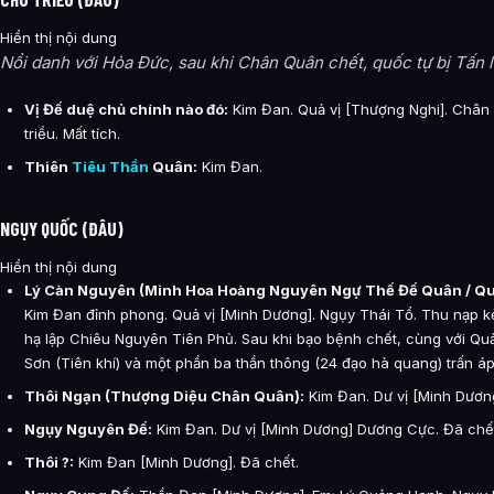
Hiển thị nội dung
Nổi danh với Hỏa Đức, sau khi Chân Quân chết, quốc tự bị Tấn l
Vị Đế duệ chủ chính nào đó:
Kim Đan. Quả vị [Thượng Nghi]. Chân
triều. Mất tích.
Thiên
Tiêu Thần
Quân:
Kim Đan.
NGỤY QUỐC (ĐÂU)
Hiển thị nội dung
Lý Càn Nguyên (Minh Hoa Hoàng Nguyên Ngự Thế Đế Quân / Q
Kim Đan đỉnh phong. Quả vị [Minh Dương]. Ngụy Thái Tổ. Thu nạp kẻ
hạ lập Chiêu Nguyên Tiên Phủ. Sau khi bạo bệnh chết, cùng với Quả
Sơn (Tiên khí) và một phần ba thần thông (24 đạo hà quang) trấn áp
Thôi Ngạn (Thượng Diệu Chân Quân):
Kim Đan. Dư vị [Minh Dươn
Ngụy Nguyên Đế:
Kim Đan. Dư vị [Minh Dương] Dương Cực. Đã chế
Thôi ?:
Kim Đan [Minh Dương]. Đã chết.