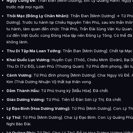
Ngụy Cung Đế:
Thần Đan [Minh Dương]. Em: Lý Quảng Hanh. Ngụy L
trước mặt mọi người.
Thôi Mạc (Đông Ly Chân Nhân):
Thần Đan [Minh Dương] → Tử Phủ
Dương]. Trước tu hành tại Chiêu Nguyên Tiên Phủ, sau khi thần thôn
tu hành, làm quan đến chức Thái Phó, Trấn Đài Sùng Văn Xu Quan. 
cư đến Việt Quốc cùng Đông Hỏa lập nên Đông Ly Tông. Có thể đã
không lành.
Thu Di Tập Ma Loan Tướng:
Thần Đan [Minh Dương]. Chết tại Mạc
Khai Quốc Lục Vương:
Huyền Cực (Thôi), Chiêu Minh (Doãn), Bại 
Thu Di (Tư Đồ), Loan Phù (Thượng Quan). Tử Phủ đỉnh phong, lần l
Cảnh Vương:
Tử Phủ đỉnh phong [Minh Dương]. Cha: Ngụy Vũ Đế.
Kim (Thái Dương Nhuận Vị) thất bại thân vong.
Dâm Thành Hầu:
Tử Phủ trung kỳ [Mẫu Hỏa]. Đã chết.
Giác Dương Vương:
Tử Phủ. Tiên tổ Đàn Sơn Lý Thị. Đã chết.
Lý Đạo Bình (Hoa Dương Vương):
Tử Phủ [Minh Dương]. Con: Lý Th
Lý Thứ:
Tử Phủ [Minh Dương]. Cha: Lý Đạo Bình. Con: Lý Quảng Phù
Nghi Bảo Đài.
Lý Quảng Phù:
Tử Phủ. Cha: Lý Thứ. Để lại Hoa Dương Vương Việt t