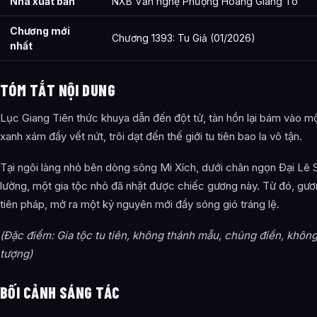
Bắc Hải Tịch Thị
Nhà xuất bản
NXB Văn nghệ Phượng Hoàng Giang Tô
Dự Dương Trần Thị
Chương mới
Chương 1393: Tu Giả (01/2026)
nhất
Miêu Châu Tôn Thị
Thẩm Thị
TÓM TẮT NỘI DUNG
Đàn Sơn Lý Thị
Lục Giang Tiên thức khuya dẫn đến đột tử, tàn hồn lại bám vào m
Nhữ Châu Du Thị
xanh xám đầy vết nứt, trôi dạt đến thế giới tu tiên bao la vô tận.
Nhữ Châu Dương Thị
Tại ngôi làng nhỏ bên dòng sông Mi Xích, dưới chân ngọn Đại Lê
lường, một gia tộc nhỏ đã nhặt được chiếc gương này. Từ đó, gươn
Lương Xuyên Thư Thị
tiên pháp, mở ra một kỷ nguyên mới đầy sóng gió tráng lệ.
Tương Lý Thị
(Đặc điểm: Gia tộc tu tiên, không thánh mẫu, chủng điền, khôn
Tương Hương Giả Thị (Thông)
tượng)
Tương Hương Ngụy Thị (Thông)
BỐI CẢNH SÁNG TÁC
Bác Dã Tiêu Thị (Thông)