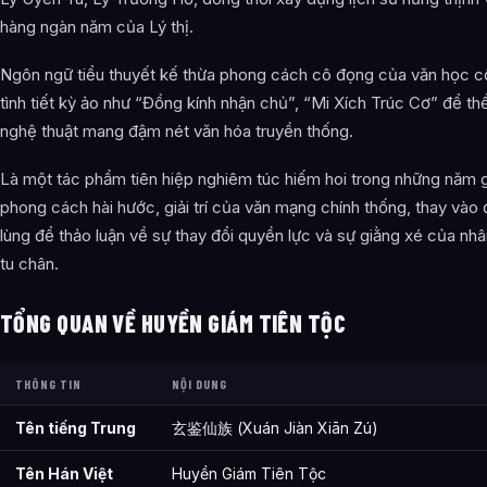
Tu Việt Tông – (Thanh)
hàng ngàn năm của Lý thị.
Tử Yên Môn – (Đâu → Thanh)
Ngôn ngữ tiểu thuyết kế thừa phong cách cô đọng của văn học c
tình tiết kỳ ảo như “Đồng kính nhận chủ”, “Mi Xích Trúc Cơ” để thể
Hành Chúc Đạo – (Thanh)
nghệ thuật mang đậm nét văn hóa truyền thống.
Đại Hưu Quỳ Quán – (Thanh)
Là một tác phẩm tiên hiệp nghiêm túc hiếm hoi trong những năm gầ
Vạn Dục Kiếm Môn – (Thanh)
phong cách hài hước, giải trí của văn mạng chính thống, thay vào
Trường Tiêu Môn – (Đâu)
lùng để thảo luận về sự thay đổi quyền lực và sự giằng xé của nhâ
tu chân.
Huyền Nhạc Môn – (Thông)
Tuyết Ký Môn – (Đâu)
TỔNG QUAN VỀ HUYỀN GIÁM TIÊN TỘC
Thế Gia Môn Phiệt
THÔNG TIN
NỘI DUNG
Tiêu Thị
Tên tiếng Trung
玄鉴仙族 (Xuán Jiàn Xiān Zú)
Tứ Mẫn Trì Thị
Tên Hán Việt
Huyền Giám Tiên Tộc
Ninh Thị