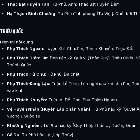
Thác Bạt Huyền Tán:
Tử Phủ. Anh: Thác Bạt Huyền Đàm.
Hạ Thạch Bình Chương:
Tử Phủ đỉnh phong [Tu Việt]. Chết bởi T
TRIỆU QUỐC
Hiển thị nội dung
Phụ Thích Ngoan:
Luyện Khí. Cha: Phụ Thích Khuyển. Triệu Đế.
Phụ Thích Diên:
Kim Đan tiền kỳ. Quả vị [Thân Quỳ]. Triệu Chiêu V
Thành Quận.
Phụ Thích Tử Chu:
Tử Phủ. Đã chết.
Phụ Thích Đảng Lặc:
Triệu Lễ Tông. Lên ngôi sau khi cha Phụ Thí
vào kinh.
Phụ Thích Khuyển:
Triệu Ai Đế. Con: Phụ Thích Ngoan.
Vệ Huyền Nhân (Huyền Lâu Chân Nhân):
Tử Phủ hậu kỳ [Quyết Âm
Vương / Quốc sư.
Khương Nghiễm:
Tử Phủ hậu kỳ [Quy Thổ]. Thần Uy Tướng Quân.
Cố Du:
Tử Phủ hậu kỳ [Hợp Thủy].