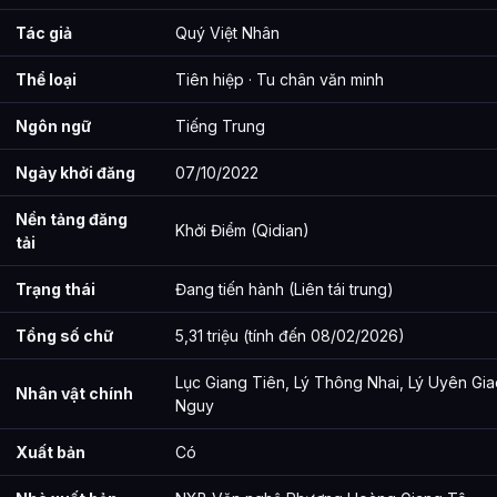
Tác giả
Quý Việt Nhân
Đường Thị
Tư Mã Thị
Thể loại
Tiên hiệp · Tu chân văn minh
Lân Cốc Thị
Ngôn ngữ
Tiếng Trung
Cừu Thị
Ngày khởi đăng
07/10/2022
Quách Thị
Nền tảng đăng
Khởi Điểm (Qidian)
tải
Ngâm Thành Thích Thị
Nghê Thị
Trạng thái
Đang tiến hành (Liên tái trung)
Tuân Thị
Tổng số chữ
5,31 triệu (tính đến 08/02/2026)
Vương Thị
Lục Giang Tiên, Lý Thông Nhai, Lý Uyên Giao
Nhân vật chính
Nguy
Biên Thị
Xuất bản
Có
Liêm Thị