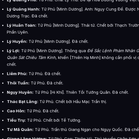
Lý Quảng Hanh:
Tử Phủ [Minh Dương]. Anh: Ngụy Cung Đế. Được
Dương Trạc. Đã chết.
Lý Huân Toàn:
Tử Phủ [Minh Dương]. Thái tử. Chết bởi Thạch Trườ
Phần Uyên.
Lý Huyền:
Tử Phủ [Minh Dương]. Đã chết.
Lý Lợi:
Tử Phủ [Minh Dương]. Thông qua
Đế Sắc Lệnh Phàm Nhân G
Quân Sát Chiêu Tâm Kinh
, khiến [Thiên Hạ Minh] không cần phối vị 
chết.
Liêm Phù:
Tử Phủ. Đã chết.
Thôi Tuấn:
Tử Phủ. Đã chết.
Ngụy Huyên:
Tử Phủ [Hi Khí]. Thiên Tồi Tướng Quân. Đã chết.
Thác Bạt Lăng:
Tử Phủ. Chết bởi Hầu Mạc Trần thị.
Cao Hôn:
Tử Phủ. Đã chết.
Tiều Trụ:
Tử Phủ. Chết bởi Tề Tướng.
Tư Mã Quân:
Tử Phủ. Trấn thủ Giang Ngạn cho Ngụy Quốc. Đã chế
Giang Lăng Vương:
Tử Phủ. Con: Thiên Vũ. Thủ Huyền Chân Sơn 