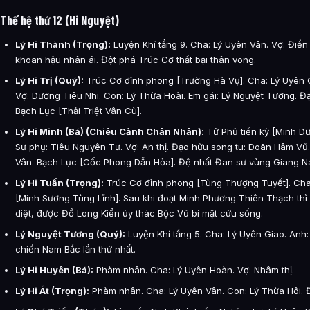
Thế hệ thứ 12 (Hi Nguyệt)
Lý Hi Thành (Trọng):
Luyện Khí tầng 9. Cha: Lý Uyên Vân. Vợ: Điền 
khoan hậu nhân ái. Đột phá Trúc Cơ thất bại thân vong.
Lý Hi Trị (Quý):
Trúc Cơ đỉnh phong [Trường Hà Vụ]. Cha: Lý Uyên G
Vợ: Dương Tiêu Nhi. Con: Lý Thừa Hoài. Em gái: Lý Nguyệt Tương. Đạ
Bạch Lục [Thải Triệt Vân Cù].
Lý Hi Minh (Bá) (Chiêu Cảnh Chân Nhân):
Tử Phủ tiền kỳ [Minh Dư
Sư phụ: Tiêu Nguyên Tư. Vợ: An thị. Đạo hữu song tu: Doãn Hâm V
Vân. Bạch Lục [Cốc Phong Dẫn Hỏa]. Đệ nhất Đan sư vùng Giang N
Lý Hi Tuấn (Trọng):
Trúc Cơ đỉnh phong [Tùng Thượng Tuyết]. Cha
[Minh Sương Tùng Lĩnh]. Sau khi đoạt Minh Phương Thiên Thạch th
diệt, được Đồ Long Kiển ủy thác Bộc Vũ bí mật cứu sống.
Lý Nguyệt Tương (Quý):
Luyện Khí tầng 5. Cha: Lý Uyên Giao. Anh: L
chiến Nam Bắc lần thứ nhất.
Lý Hi Huyên (Bá):
Phàm nhân. Cha: Lý Uyên Hoàn. Vợ: Nhâm thị.
Lý Hi Át (Trọng):
Phàm nhân. Cha: Lý Uyên Vân. Con: Lý Thừa Hôi. 