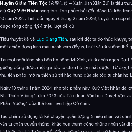
Huyền Giám Tiên Tộc
(玄鉴仙族 – Xuán Jiàn Xiān Zú) là tiểu thuy
Tề Quốc
giả
Quý Việt Nhân
sáng tác. Tác phẩm bắt đầu đăng tải trên tran
Lương Quốc
10 năm 2022. Tính đến ngày 8 tháng 2 năm 2026, truyện đã cập nhậ
được tổng cộng 4,94 triệu lượt đề cử.
Triệu Quốc
Yên Quốc / Mộ Dung
Tiểu thuyết kể về
Lục Giang Tiên
, sau khi đột tử do thức khuya,
một chiếc đồng kính màu xanh xám đầy vết nứt và rơi xuống thế giớ
Ngô Quốc
Tại một ngôi làng nhỏ bên bờ sông Mi Xích, dưới chân ngọn Đại L
Tống Quốc / Dương (Đâu)
gương đồng được một gia tộc tu chân họ Lý nhặt được. Từ đây, hàn
Thục Quốc / Trường Hoài Sơn / Khánh (Thanh)
thụ tiên pháp, mở ra thiên sử thi hào hùng của gia tộc tu chân họ 
Tượng Hùng Quốc / Thắng Bạch Điện (Thông)
Ngày 10 tháng 1 năm 2024, nhờ tác phẩm này, Quý Việt Nhân đã l
Thiết Phất Quốc / Hách Liên
Nhị Thiên Vương” năm 2023 của Tập đoàn Văn học Duyệt Văn và đ
Phẩm Vương” của thể loại Tiên hiệp Cổ điển.
Tam Tông Thất Môn
Tác phẩm sử dụng lối kể chuyện quần tượng (nhiều nhân vật chín
Thanh Trì Tông – (Thanh)
văn tu chân truyền thống, khắc họa thành công những nhân vật đi 
Kim Vũ Tông – (Thông / Thanh)
Lý Uyên Tu, Lý Trường Hồ, đồng thời xây dựng lịch sử hưng thịnh 