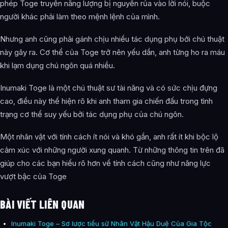
phép Toge truyền năng lượng bị nguyền rủa vào lời nói, buộc
người khác phải làm theo mệnh lệnh của mình.
Nhưng anh cũng phải gánh chịu nhiều tác dụng phụ bởi chú thuật
này gây ra. Cơ thể của Toge trở nên yếu dần, anh từng ho ra máu
khi lạm dụng chú ngôn quá nhiều.
Inumaki Toge là một chú thuật sư tài năng và có sức chịu đựng
cao, điều này thể hiện rõ khi anh tham gia chiến đấu trong tình
trạng cơ thể suy yếu bởi tác dụng phụ của chú ngôn.
Một nhân vật với tính cách ít nói và khó gần, anh rất ít khi bộc lộ
cảm xúc với những người xung quanh. Từ những thông tin trên đã
giúp cho các bạn hiểu rõ hơn về tính cách cũng như năng lực
vượt bậc của Toge
BÀI VIẾT LIÊN QUAN
Inumaki Toge – Sơ lược tiểu sử Nhân Vật Hậu Duệ Của Gia Tộc