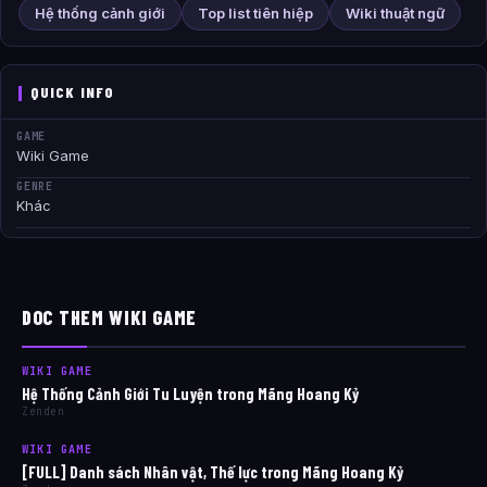
Hệ thống cảnh giới
Top list tiên hiệp
Wiki thuật ngữ
QUICK INFO
GAME
Wiki Game
GENRE
Khác
DOC THEM WIKI GAME
WIKI GAME
Hệ Thống Cảnh Giới Tu Luyện trong Mãng Hoang Kỷ
Zenden
WIKI GAME
[FULL] Danh sách Nhân vật, Thế lực trong Mãng Hoang Kỷ