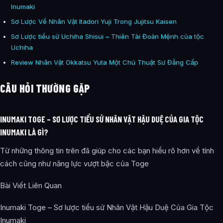
Inumaki
Sơ Lược Về Nhân Vật Itadori Yuji Trong Jujitsu Kaisen
Sơ Lược tiểu sử Uchiha Shisui – Thiên Tài Đoản Mệnh của tộc
Uchiha
Review Nhân Vật Okkatsu Yuta Một Chú Thuật Sư Đẳng Cấp
CÂU HỎI THƯỜNG GẶP
INUMAKI TOGE – SƠ LƯỢC TIỂU SỬ NHÂN VẬT HẬU DUỆ CỦA GIA TỘC
INUMAKI LÀ GÌ?
Từ những thông tin trên đã giúp cho các bạn hiểu rõ hơn về tính
cách cũng như năng lực vượt bậc của Toge
Bài Viết Liên Quan
Inumaki Toge – Sơ lược tiểu sử Nhân Vật Hậu Duệ Của Gia Tộc
Inumaki