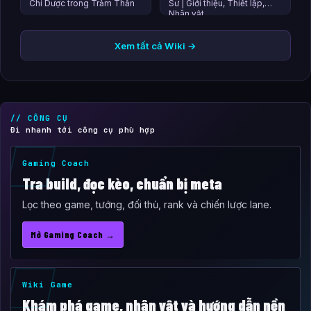
Chi Dược trong Trảm Thần
Sư | Giới thiệu, Thiết lập,
Nhân vật
Xem tất cả Wiki →
// CÔNG CỤ
Đi nhanh tới công cụ phù hợp
Gaming Coach
Tra build, đọc kèo, chuẩn bị meta
Lọc theo game, tướng, đối thủ, rank và chiến lược lane.
Mở Gaming Coach →
Wiki Game
Khám phá game, nhân vật và hướng dẫn nền