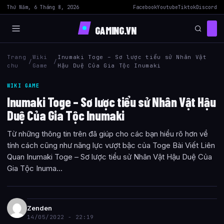
Thứ Năm, 6 Tháng 8, 2026
Facebook
Youtube
Tiktok
Discord
GAMING.VN
Trang
Wiki
Inumaki Toge – Sơ lược tiểu sử Nhân Vật
/
/
chu
Game
Hậu Duệ Của Gia Tộc Inumaki
WIKI GAME
Inumaki Toge – Sơ lược tiểu sử Nhân Vật Hậu
Duệ Của Gia Tộc Inumaki
Từ những thông tin trên đã giúp cho các bạn hiểu rõ hơn về
tính cách cũng như năng lực vượt bậc của Toge Bài Viết Liên
Quan Inumaki Toge – Sơ lược tiểu sử Nhân Vật Hậu Duệ Của
Gia Tộc Inuma...
Zenden
14/05/2022 - 22:19