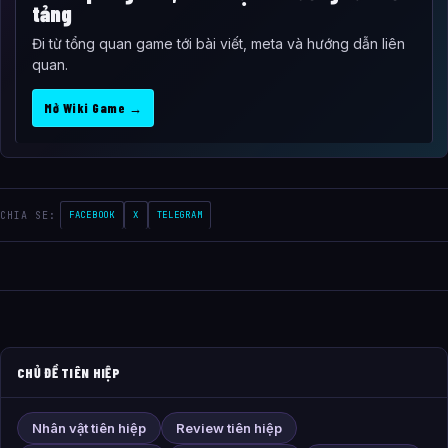
tảng
Đi từ tổng quan game tới bài viết, meta và hướng dẫn liên
quan.
Mở Wiki Game →
CHIA SE:
FACEBOOK
X
TELEGRAM
CHỦ ĐỀ TIÊN HIỆP
Nhân vật tiên hiệp
Review tiên hiệp