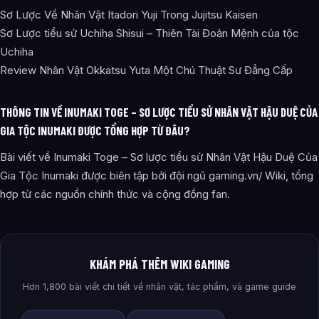
Sơ Lược Về Nhân Vật Itadori Yuji Trong Jujitsu Kaisen
Sơ Lược tiểu sử Uchiha Shisui – Thiên Tài Đoản Mệnh của tộc
Uchiha
Review Nhân Vật Okkatsu Yuta Một Chú Thuật Sư Đẳng Cấp
THÔNG TIN VỀ INUMAKI TOGE – SƠ LƯỢC TIỂU SỬ NHÂN VẬT HẬU DUỆ CỦA
GIA TỘC INUMAKI ĐƯỢC TỔNG HỢP TỪ ĐÂU?
Bài viết về Inumaki Toge – Sơ lược tiểu sử Nhân Vật Hậu Duệ Của
Gia Tộc Inumaki được biên tập bởi đội ngũ gaming.vn/ Wiki, tổng
hợp từ các nguồn chính thức và cộng đồng fan.
KHÁM PHÁ THÊM WIKI GAMING
Hơn 1,800 bài viết chi tiết về nhân vật, tác phẩm, và game guide