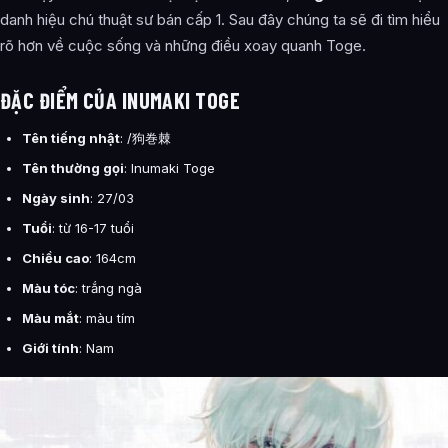
danh hiệu chú thuật sư bán cấp 1. Sau đây chúng ta sẽ đi tìm hiểu
rõ hơn về cuộc sống và những điều xoay quanh Toge.
ĐẶC ĐIỂM CỦA INUMAKI TOGE
Tên tiếng nhật
:
/狗巻棘
Tên thường gọi
: Inumaki Toge
Ngày sinh
: 27/03
Tuổi
: từ 16-17 tuổi
Chiều cao
: 164cm
Màu tóc
: trắng ngà
Màu mắt
: màu tím
Giới tính
: Nam