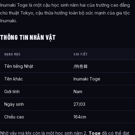
Inumaki Toge là một cậu học sinh năm hai của trường cao đẳng
Inumaki Toge – Sơ lược tiểu sử Nhân Vật Hậu Duệ Của Gia
chú thuật Tokyo, cậu thừa hưởng toàn bộ sức mạnh của gia tộc
Tộc Inumaki là gì?
Inumaki.
Thông tin về Inumaki Toge – Sơ lược tiểu sử Nhân Vật Hậu
Duệ Của Gia Tộc Inumaki được tổng hợp từ đâu?
THÔNG TIN NHÂN VẬT
HẠNG MỤC
CHI TIẾT
Tên tiếng Nhật
/狗巻棘
Tên khác
Inumaki Toge
Giới tính
Nam
Ngày sinh
27/03
Chiều cao
164cm
Nhờ vậy mà khi còn là một học sinh năm 2,
Toge
đã có thể đạt