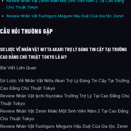
Review Nhân Vật Zenin Maki Một Sinh Viên Năm 2 Tại Cao Đẳng
Chú Thuật Tokyo
Review Nhân Vật Fushiguro Megumi Hậu Duệ Của Gia tộc Zenin
CÂU HỎI THƯỜNG GẶP
SƠ LƯỢC VỀ NHÂN VẬT NITTA AKARI TRỢ LÝ ĐÁNG TIN CẬY TẠI TRƯỜNG
CAO ĐẲNG CHÚ THUẬT TOKYO LÀ AI?
Bài Viết Liên Quan
Sơ Lược Về Nhân Vật Nitta Akari Trợ Lý Đáng Tin Cậy Tại Trường
Cao Đẳng Chú Thuật Tokyo
Review Nhân Vật Ijichi Kiyotaka Trưởng Trợ Lý Tại Cao Đẳng Chú
Thuật Tokyo
Review Nhân Vật Zenin Maki Một Sinh Viên Năm 2 Tại Cao Đẳng
Chú Thuật Tokyo
Review Nhân Vật Fushiguro Megumi Hậu Duệ Của Gia tộc Zenin