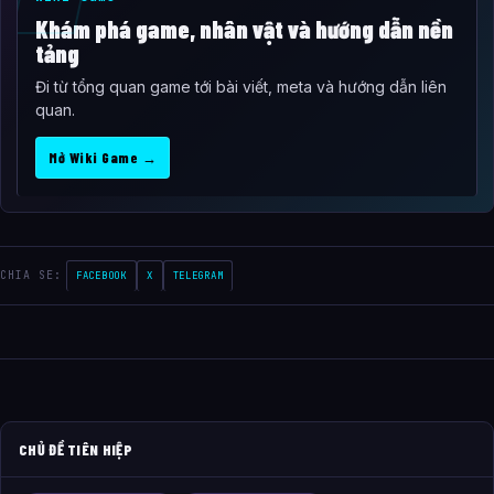
Khám phá game, nhân vật và hướng dẫn nền
tảng
Đi từ tổng quan game tới bài viết, meta và hướng dẫn liên
quan.
Mở Wiki Game →
CHIA SE:
FACEBOOK
X
TELEGRAM
CHỦ ĐỀ TIÊN HIỆP