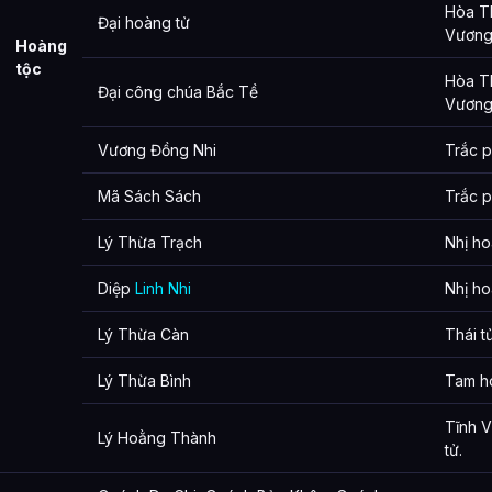
Hòa T
Đại hoàng tử
Vương
Hoàng
tộc
Hòa T
Đại công chúa Bắc Tề
Vương 
Vương Đồng Nhi
Trắc p
Mã Sách Sách
Trắc p
Lý Thừa Trạch
Nhị ho
Diệp
Linh Nhi
Nhị ho
Lý Thừa Càn
Thái tử
Lý Thừa Bình
Tam h
Tĩnh 
Lý Hoằng Thành
tử.