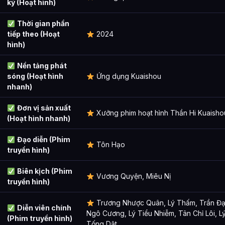
ký (Hoạt hình)
Thời gian phần
tiếp theo (Hoạt
2024
hình)
Nền tảng phát
sóng (Hoạt hình
Ứng dụng Kuaishou
nhanh)
Đơn vị sản xuất
Xưởng phim hoạt hình Thần Hi Kuaisho
(Hoạt hình nhanh)
Đạo diễn (Phim
Tôn Hạo
truyền hình)
Biên kịch (Phim
Vương Quyện, Miêu Nị
truyền hình)
Trương Nhược Quân, Lý Thấm, Trần Đạ
Diễn viên chính
Ngô Cương, Lý Tiểu Nhiễm, Tân Chỉ Lôi, L
(Phim truyền hình)
Tống Dật