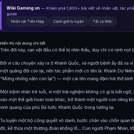
Wiki Gaming.vn
— Khám phá 1,800+ bài viết về nhân vật, tác ph
guide
Nhân vật Tiên Hiệp
Cảnh giới tu luyện
Tất cả Wiki
Hiển thị nội dung chi tiết
Trên đời này, vạn vật đều có thể bị nhìn thấu, duy chỉ có nịnh nọt 
Bởi vì câu chuyện xảy ra ở Khánh Quốc, và người bệnh ấy đã xa x
một quãng đời còn lại, nên tác phẩm mới có tên là: Khánh Dư N
“Mừng những năm còn lại”) — một cái tên mang đậm hơi thở bình 
Một bệnh nhân trẻ tuổi, vì một trải nghiệm không có gì là bất ngờ, 
vào một thế giới hoàn toàn khác, trở thành một người con riêng 
vinh quang của phủ Bá tước Khánh Quốc trong tương lai.
Tu luyện một bộ công quyết vô danh, bước chân vào chốn quan t
đô, kế thừa một thương đoàn khổng lồ… Con người Phạm Nhàn, l