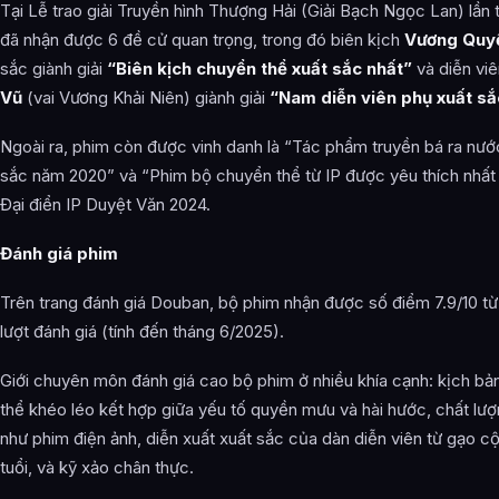
Tại Lễ trao giải Truyền hình Thượng Hải (Giải Bạch Ngọc Lan) lần 
đã nhận được 6 đề cử quan trọng, trong đó biên kịch
Vương Quy
sắc giành giải
“Biên kịch chuyển thể xuất sắc nhất”
và diễn vi
Vũ
(vai Vương Khải Niên) giành giải
“Nam diễn viên phụ xuất sắ
Ngoài ra, phim còn được vinh danh là “Tác phẩm truyền bá ra nướ
sắc năm 2020” và “Phim bộ chuyển thể từ IP được yêu thích nhất
Đại điển IP Duyệt Văn 2024.
Đánh giá phim
Trên trang đánh giá Douban, bộ phim nhận được số điểm 7.9/10 từ h
lượt đánh giá (tính đến tháng 6/2025).
Giới chuyên môn đánh giá cao bộ phim ở nhiều khía cạnh: kịch b
thể khéo léo kết hợp giữa yếu tố quyền mưu và hài hước, chất lượ
như phim điện ảnh, diễn xuất xuất sắc của dàn diễn viên từ gạo cộ
tuổi, và kỹ xảo chân thực.