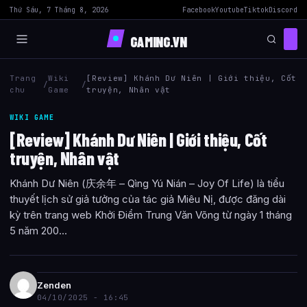
Thứ Sáu, 7 Tháng 8, 2026
Facebook
Youtube
Tiktok
Discord
GAMING.VN
Trang
Wiki
[Review] Khánh Dư Niên | Giới thiệu, Cốt
/
/
chu
Game
truyện, Nhân vật
WIKI GAME
[Review] Khánh Dư Niên | Giới thiệu, Cốt
truyện, Nhân vật
Khánh Dư Niên (庆余年 – Qìng Yú Nián – Joy Of Life) là tiểu
thuyết lịch sử giả tưởng của tác giả Miêu Nị, được đăng dài
kỳ trên trang web Khởi Điểm Trung Văn Võng từ ngày 1 tháng
5 năm 200...
Zenden
04/10/2025 - 16:45