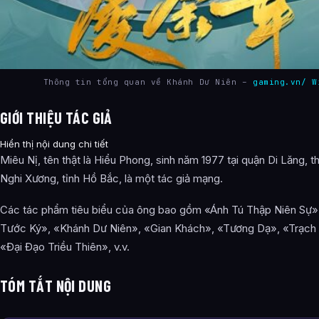
Thông tin tổng quan về Khánh Dư Niên –
gaming.vn/ W
GIỚI THIỆU TÁC GIẢ
Hiển thị nội dung chi tiết
Miêu Nị, tên thật là Hiểu Phong, sinh năm 1977 tại quận Di Lăng, 
Nghi Xương, tỉnh Hồ Bắc, là một tác giả mạng.
Các tác phẩm tiêu biểu của ông bao gồm «Ánh Tú Thập Niên Sự»
Tước Ký», «Khánh Dư Niên», «Gian Khách», «Tương Dạ», «Trạch 
«Đại Đạo Triều Thiên», v.v.
TÓM TẮT NỘI DUNG