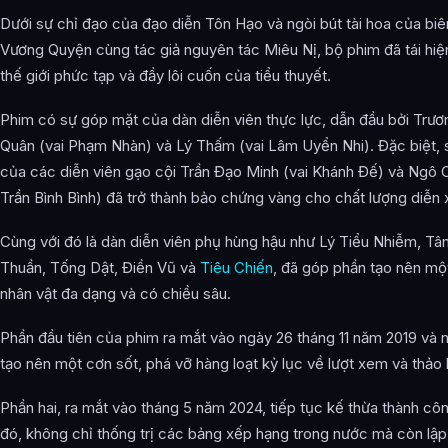
Dưới sự chỉ đạo của đạo diễn Tôn Hạo và ngòi bút tài hoa của biê
Vương Quyện cùng tác giả nguyên tác Miêu Nị, bộ phim đã tái hiệ
thế giới phức tạp và đầy lôi cuốn của tiểu thuyết.
Phim có sự góp mặt của dàn diễn viên thực lực, dẫn đầu bởi Trư
Quân (vai Phạm Nhàn) và Lý Thấm (vai Lâm Uyển Nhi). Đặc biệt, 
của các diễn viên gạo cội Trần Đạo Minh (vai Khánh Đế) và Ngô 
Trần Bình Bình) đã trở thành bảo chứng vàng cho chất lượng diễn 
Cùng với đó là dàn diễn viên phụ hùng hậu như Lý Tiểu Nhiễm, Tân
Thuần, Tống Dật, Điền Vũ và
Tiêu Chiến
, đã góp phần tạo nên mộ
nhân vật đa dạng và có chiều sâu.
Phần đầu tiên của phim ra mắt vào ngày 26 tháng 11 năm 2019 và n
tạo nên một cơn sốt, phá vỡ hàng loạt kỷ lục về lượt xem và thảo 
Phần hai, ra mắt vào tháng 5 năm 2024, tiếp tục kế thừa thành cô
đó, không chỉ thống trị các bảng xếp hạng trong nước mà còn lập 