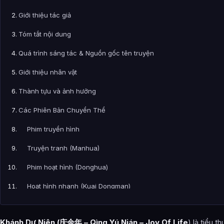
Giới thiệu tác giả
Tóm tắt nội dung
Quá trình sáng tác & Nguồn gốc tên truyện
Giới thiệu nhân vật
Thành tựu và ảnh hưởng
Các Phiên Bản Chuyển Thể
Phim truyền hình
Truyện tranh (Manhua)
Phim hoạt hình (Donghua)
Hoạt hình nhanh (Kuai Dongman)
Ảnh về Khánh Dư Niên
Khánh Dư Niên
(庆余年 – Qìng Yú Nián – Joy Of Life
) là tiểu t