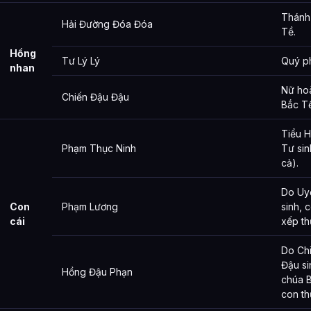
Thánh
Hải Đường Đóa Đóa
Tề.
Hồng
Tư Lý Lý
Quý ph
nhan
Nữ ho
Chiến Đậu Đậu
Bắc Tề
Tiểu 
Phạm Thục Ninh
Tư sin
cả).
Do Uy
Con
Phạm Lương
sinh, c
cái
xếp th
Do Ch
Đậu si
Hồng Đậu Phạn
chúa 
con th