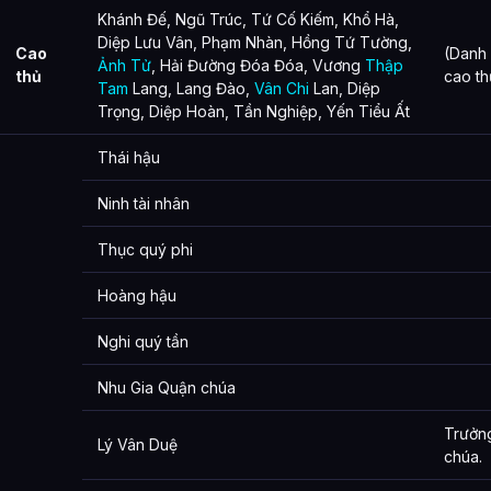
Khánh Đế, Ngũ Trúc, Tứ Cố Kiếm, Khổ Hà,
Diệp Lưu Vân, Phạm Nhàn, Hồng Tứ Tường,
Cao
(Danh
Ảnh Tử
, Hải Đường Đóa Đóa, Vương
Thập
thủ
cao th
Tam
Lang, Lang Đào,
Vân Chi
Lan, Diệp
Trọng, Diệp Hoàn, Tần Nghiệp, Yến Tiểu Ất
Thái hậu
Ninh tài nhân
Thục quý phi
Hoàng hậu
Nghi quý tần
Nhu Gia Quận chúa
Trưởn
Lý Vân Duệ
chúa.