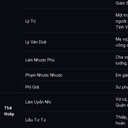
Giám S
Một t
Lý Trị
người 
Tĩnh 
Mẹ vợ
Lý Vân Duệ
công 
Cha v
Lâm Nhược Phủ
tướng.
Phạm Nhược Nhược
Em gái
Phí Giới
Sư phụ
Vợ cả
Lâm Uyển Nhi
Quận 
Thê
thiếp
Thiếp,
Liễu Tư Tư
hoàn.