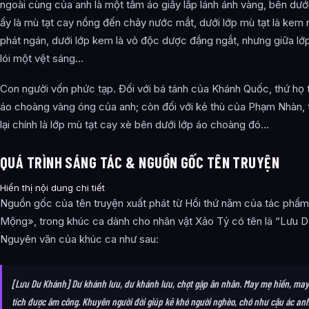
ngoài cùng của anh là một tấm áo giấy lấp lánh ánh vàng, bên dưới
ấy là mù tạt cay nồng đến chảy nước mắt, dưới lớp mù tạt là kem
phát ngán, dưới lớp kem là vỏ độc dược đắng ngắt, nhưng giữa lớp 
lói một vệt sáng…
Con người vốn phức tạp. Đối với bá tánh của Khánh Quốc, thứ họ t
áo choàng vàng óng của anh; còn đối với kẻ thù của Phạm Nhàn, 
lại chính là lớp mù tạt cay xè bên dưới lớp áo choàng đó…
QUÁ TRÌNH SÁNG TÁC & NGUỒN GỐC TÊN TRUYỆN
Hiển thị nội dung chi tiết
Nguồn gốc của tên truyện xuất phát từ Hồi thứ năm của tác phẩm
Mộng», trong khúc ca dành cho nhân vật Xảo Tỷ có tên là “Lưu D
Nguyên văn của khúc ca như sau:
[Lưu Dư Khánh] Dư khánh lưu, dư khánh lưu, chợt gặp ân nhân. May mẹ hiền, may
tích được âm công. Khuyên người đời giúp kẻ khó người nghèo, chớ như cậu ác an