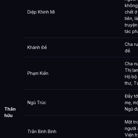
không
Diệp Khinh Mi
chết ở
tiên, l
truyện
tác ph
Cha ru
Khánh Đế
đế.
Cha nu
Thị la
Phạm Kiến
Hộ bộ
thư, T
Đầy tớ
Ngũ Trúc
mẹ, mộ
Thân
Ngũ đạ
hữu
Một t
người 
Trần Bình Bình
Viện t