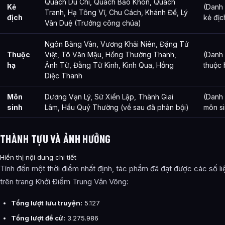
Quách Du Chi, Quách Bảo Khôn, Quách
Kẻ
(Danh
Tranh, Hạ Tông Vĩ, Chu Cách, Khánh Đế, Lý
địch
kẻ địc
Vân Duệ (Trưởng công chúa)
Ngôn Băng Vân, Vương Khải Niên, Đặng Tử
Thuộc
Việt, Tô Văn Mậu, Hồng Thường Thanh,
(Danh
hạ
Ảnh Tử, Đằng Tử Kinh, Kinh Qua, Hồng
thuộc 
Diệc Thanh
Môn
Dương Vạn Lý, Sử Xiển Lập, Thành Giai
(Danh
sinh
Lâm, Hầu Quý Thường (về sau đã phản bội)
môn si
THÀNH TỰU VÀ ẢNH HƯỞNG
Hiển thị nội dung chi tiết
Tính đến một thời điểm nhất định, tác phẩm đã đạt được các số li
trên trang Khởi Điểm Trung Văn Võng:
Tổng lượt lưu truyện:
5.127
Tổng lượt đề cử:
3.275.986