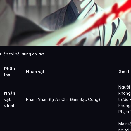
Hiển thị nội dung chi tiết
Phân
Nhân vật
Giới t
loại
Người
Nhân
không
vật
Phạm Nhàn (tự An Chi, Đạm Bạc Công)
trước 
chính
không 
Phạm 
Mẹ ruộ
người