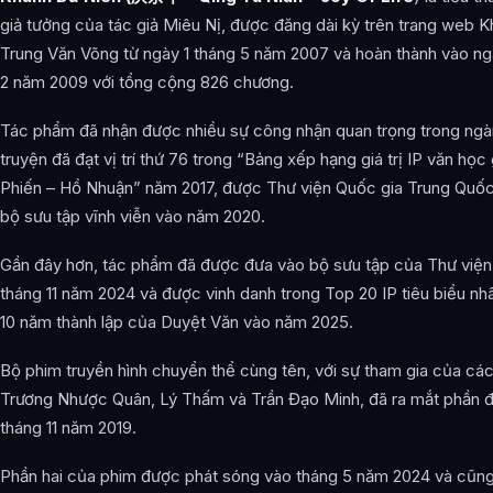
Bài Viết Liên Quan
giả tưởng của tác giả Miêu Nị, được đăng dài kỳ trên trang web 
Câu Hỏi Thường Gặp
Trung Văn Võng từ ngày 1 tháng 5 năm 2007 và hoàn thành vào ng
2 năm 2009 với tổng cộng 826 chương.
Khánh Dư Niên là ai?
Cảnh giới tu luyện của Khánh Dư Niên như thế nào?
Tác phẩm đã nhận được nhiều sự công nhận quan trọng trong ngà
truyện đã đạt vị trí thứ 76 trong “Bảng xếp hạng giá trị IP văn họ
Khánh Dư Niên xuất hiện trong tác phẩm nào?
Phiến – Hồ Nhuận” năm 2017, được Thư viện Quốc gia Trung Quố
Các mối quan hệ quan trọng của Khánh Dư Niên là gì?
bộ sưu tập vĩnh viễn vào năm 2020.
Thông tin về Khánh Dư Niên được tổng hợp từ đâu?
Gần đây hơn, tác phẩm đã được đưa vào bộ sưu tập của Thư viện
tháng 11 năm 2024 và được vinh danh trong Top 20 IP tiêu biểu nh
10 năm thành lập của Duyệt Văn vào năm 2025.
Bộ phim truyền hình chuyển thể cùng tên, với sự tham gia của các
Trương Nhược Quân, Lý Thấm và Trần Đạo Minh, đã ra mắt phần đ
tháng 11 năm 2019.
Phần hai của phim được phát sóng vào tháng 5 năm 2024 và cũn