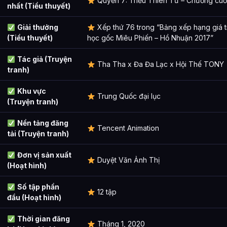
Quyển 7: Triều Thiên Tử – Chương cuối
nhất (Tiểu thuyết)
Giải thưởng
Xếp thứ 76 trong “Bảng xếp hạng giá tr
(Tiểu thuyết)
học gốc Miêu Phiến – Hồ Nhuận 2017”
Tác giả (Truyện
Tha Tha x Đa Đa Lạc x Hội Thế TONY
tranh)
Khu vực
Trung Quốc đại lục
(Truyện tranh)
Nền tảng đăng
Tencent Animation
tải (Truyện tranh)
Đơn vị sản xuất
Duyệt Văn Ảnh Thị
(Hoạt hình)
Số tập phần
12 tập
đầu (Hoạt hình)
Thời gian đăng
Tháng 1, 2020