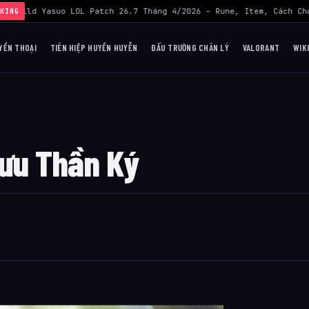
›
Build Yasuo LOL Patch 26.7 Tháng 4/2026 – Rune, Item, Cách Chơ
KING
YỀN THOẠI
TIÊN HIỆP HUYỀN HUYỄN
ĐẤU TRƯỜNG CHÂN LÝ
VALORANT
WIK
Sưu Thần Ký