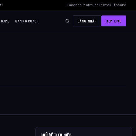
i Mid Hiệu Quả Nhất
›
AWC 2026 Liên Quân Mobile – Lịch Thi Đấu, Đ
Facebook
Youtube
Tiktok
Discord
I GAME
GAMING COACH
ĐĂNG NHẬP
XEM LIVE
CHỦ ĐỀ TIÊN HIỆP