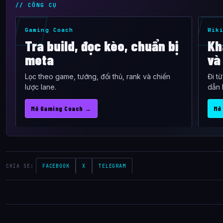
// CÔNG CỤ
Gaming Coach
Wik
Tra build, đọc kèo, chuẩn bị
Kh
meta
và
Lọc theo game, tướng, đối thủ, rank và chiến
Đi t
lược lane.
dẫn 
Mở Gaming Coach →
Mở
CHIA SE:
FACEBOOK
X
TELEGRAM