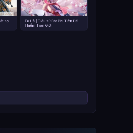
ắt sơ
Tử Hà | Tiểu sử Bát Phi Tiên Đế
Thiểm Tiên Giới
→