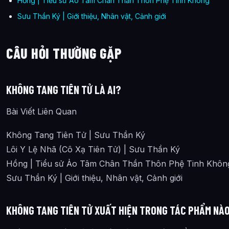
Hồng | Tiểu sử Ảo Tâm Chân Thần Thôn Phệ Tinh Không
Sưu Thần Ký | Giới thiệu, Nhân vật, Cảnh giới
CÂU HỎI THƯỜNG GẶP
KHÔNG TANG TIÊN TỬ LÀ AI?
Bài Viết Liên Quan
Không Tang Tiên Tử | Sưu Thần Ký
Lôi Y Lệ Nhã (Cô Xạ Tiên Tử) | Sưu Thần Ký
Hồng | Tiểu sử Ảo Tâm Chân Thần Thôn Phệ Tinh Khôn
Sưu Thần Ký | Giới thiệu, Nhân vật, Cảnh giới
KHÔNG TANG TIÊN TỬ XUẤT HIỆN TRONG TÁC PHẨM NÀ