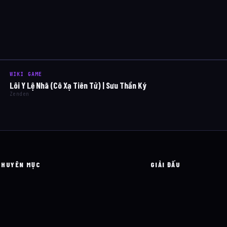
WIKI GAME
Lôi Y Lệ Nhã (Cô Xạ Tiên Tử) | Sưu Thần Ký
Zenden
CHUYÊN MỤC
GIẢI ĐẤU