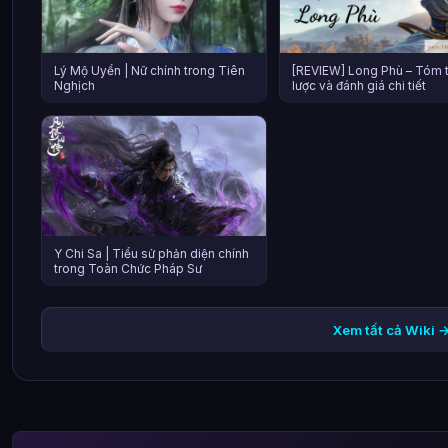
Lý Mộ Uyển | Nữ chính trong Tiên
[REVIEW] Long Phù – Tóm t
Nghịch
lược và đánh giá chi tiết
Y Chi Sa | Tiểu sử phản diện chính
trong Toàn Chức Pháp Sư
Xem tất cả Wiki 