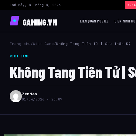
Thứ Bảy, 8 Tháng 8, 2026
BREA
GAMING.VN
LIÊN QUÂN MOBILE
LIÊN MINH HU
Trang chu
/
Wiki Game
/
Không Tang Tiên Tử | Sưu Thần Ký
WIKI GAME
Không Tang Tiên Tử | 
Zenden
01/04/2026 - 23:07