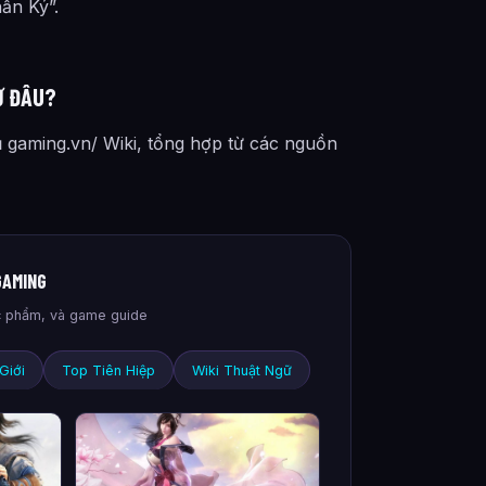
ần Ký”.
Ừ ĐÂU?
ũ gaming.vn/ Wiki, tổng hợp từ các nguồn
GAMING
tác phẩm, và game guide
Giới
Top Tiên Hiệp
Wiki Thuật Ngữ