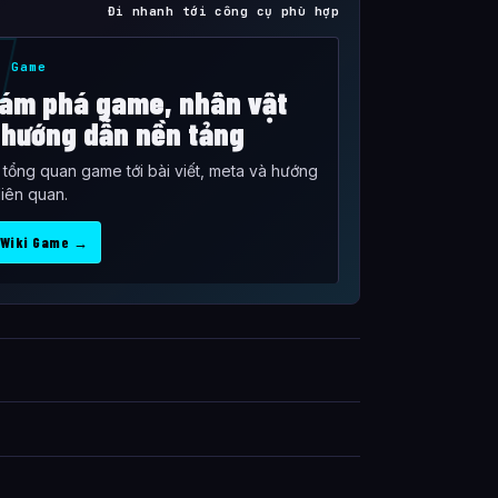
Đi nhanh tới công cụ phù hợp
i Game
ám phá game, nhân vật
 hướng dẫn nền tảng
ừ tổng quan game tới bài viết, meta và hướng
liên quan.
 Wiki Game →