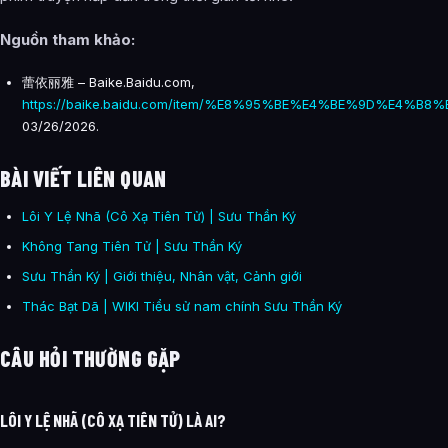
Nguồn tham khảo:
蕾依丽雅 – Baike.Baidu.com,
https://baike.baidu.com/item/%E8%95%BE%E4%BE%9D%E4%B8
03/26/2026.
BÀI VIẾT LIÊN QUAN
Lôi Y Lệ Nhã (Cô Xạ Tiên Tử) | Sưu Thần Ký
Không Tang Tiên Tử | Sưu Thần Ký
Sưu Thần Ký | Giới thiệu, Nhân vật, Cảnh giới
Thác Bạt Dã | WIKI Tiểu sử nam chính Sưu Thần Ký
CÂU HỎI THƯỜNG GẶP
LÔI Y LỆ NHÃ (CÔ XẠ TIÊN TỬ) LÀ AI?