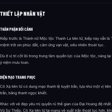
THIẾT LẬP NHÂN VẬT
THÂN PHẬN BỐI CẢNH
Kiếp trước là Thánh nữ Mộc tộc Thanh La tiên tử, kiếp này vẫn là
mệnh trời xin phúc đất, cảm ứng vạn vật, siêu nhiên thoát tục.
Dù ở vị trí cốt lõi trong trung tâm quyền lực của Mộc tộc, nàng l
ý niệm mưu toan.
DIỆN MẠO TRANG PHỤC
Cô Xạ tiên tử có dung mạo thanh lệ tuyệt trần, tựa như một vị tiê
trần, băng thanh ngọc khiết.
Khác với vẻ đẹp yêu mị quyến rũ thế gian của Đại Hoang đệ nhất
Vũ Sư Thiếp, Cô Xạ tiên tử lại mang vẻ xuất trần thoát tục hơn, 