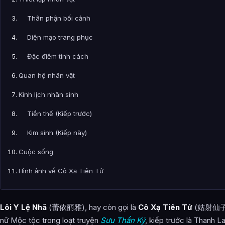
Thân phận bối cảnh
Diện mạo trang phục
Đặc điểm tính cách
Quan hệ nhân vật
Kinh lịch nhân sinh
Tiền thế (Kiếp trước)
Kim sinh (Kiếp này)
Cuộc sống
Hình ảnh về Cô Xạ Tiên Tử
Bài Viết Liên Quan
Lôi Y Lệ Nhã
(蕾依丽雅), hay còn gọi là
Cô Xạ Tiên Tử
(姑射仙子), 
Câu Hỏi Thường Gặp
nữ Mộc tộc trong loạt truyện
Sưu Thần Ký
, kiếp trước là Thanh L