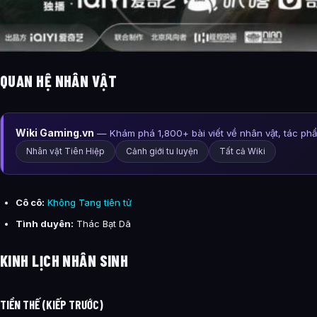
QUAN HỆ NHÂN VẬT
Wiki Gaming.vn
— Khám phá 1,800+ bài viết về nhân vật, tác ph
Nhân vật Tiên Hiệp
Cảnh giới tu luyện
Tất cả Wiki
Cô cô:
Không Tang tiên tử
Tình duyên:
Thác Bạt Dã
KINH LỊCH NHÂN SINH
TIỀN THẾ (KIẾP TRƯỚC)