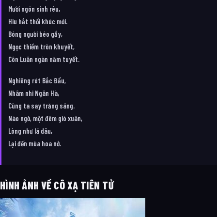
Mười ngón sinh rêu,
Hiu hắt thổi khúc mới.
Bóng người béo gầy,
Ngọc thiềm tròn khuyết,
Côn Luân ngàn năm tuyết.
Nghiêng rót Bắc Đẩu,
Nhâm nhi Ngân Hà,
Cùng ta say trăng sáng.
Nào ngờ, một đêm gió xuân,
Lòng như lá dâu,
Lại đến mùa hoa nở.
HÌNH ẢNH VỀ CÔ XẠ TIÊN TỬ