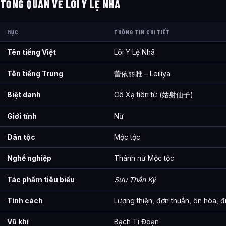
TỔNG QUAN VỀ LÔI Y LỆ NHÃ
MỤC
THÔNG TIN CHI TIẾT
Tên tiếng Việt
Lôi Y Lệ Nhã
Tên tiếng Trung
蕾依丽雅 – Leiliya
Biệt danh
Cô Xạ tiên tử (姑射仙子)
Giới tính
Nữ
Dân tộc
Mộc tộc
Nghề nghiệp
Thánh nữ Mộc tộc
Tác phẩm tiêu biểu
Sưu Thần Ký
Tính cách
Lương thiện, đơn thuần, ôn hòa, đ
Vũ khí
Bạch Ti Đoạn