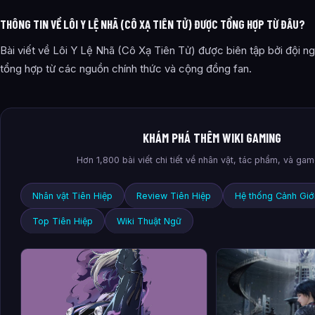
THÔNG TIN VỀ LÔI Y LỆ NHÃ (CÔ XẠ TIÊN TỬ) ĐƯỢC TỔNG HỢP TỪ ĐÂU?
Bài viết về Lôi Y Lệ Nhã (Cô Xạ Tiên Tử) được biên tập bởi đội n
tổng hợp từ các nguồn chính thức và cộng đồng fan.
KHÁM PHÁ THÊM WIKI GAMING
Hơn 1,800 bài viết chi tiết về nhân vật, tác phẩm, và ga
Nhân vật Tiên Hiệp
Review Tiên Hiệp
Hệ thống Cảnh Giớ
Top Tiên Hiệp
Wiki Thuật Ngữ