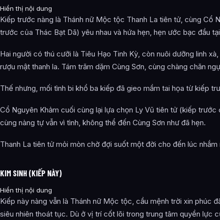
Hiển thị nội dung
Kiếp trước nàng là Thánh nữ Mộc tộc Thanh La tiên tử, cùng Cổ
trước của Thác Bạt Dã) yêu nhau và hứa hẹn, hẹn ước bạc đầu tạ
Hai người có thú cưỡi là Tiêu Hạo Tinh Kỳ, còn nuôi dưỡng linh xà, 
rượu mật thanh la. Tám trăm dặm Cùng Sơn, cùng chàng chăn ngự
Thế nhưng, mối tình bi khổ ba kiếp đã gieo mầm tai họa từ kiếp tr
Cổ Nguyên Khảm cuối cùng lại lựa chọn Ly Vũ tiên tử (kiếp trước
cùng nàng tự vẫn vì tình, không thể đến Cùng Sơn như đã hẹn.
Thanh La tiên tử mỏi mòn chờ đợi suốt một đời cho đến lúc nhắm 
KIM SINH (KIẾP NÀY)
Hiển thị nội dung
Kiếp này nàng vẫn là Thánh nữ Mộc tộc, cầu mệnh trời xin phúc đ
siêu nhiên thoát tục. Dù ở vị trí cốt lõi trong trung tâm quyền lực 