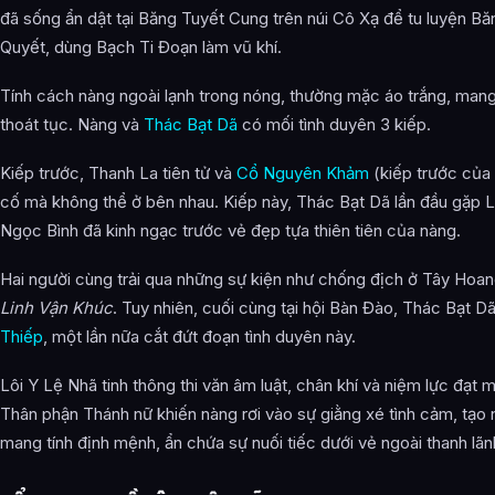
Lôi Y Lệ Nhã (Cô Xạ Tiên Tử) là ai?
đã sống ẩn dật tại Băng Tuyết Cung trên núi Cô Xạ để tu luyện B
Quyết, dùng Bạch Ti Đoạn làm vũ khí.
Cảnh giới tu luyện của Lôi Y Lệ Nhã (Cô Xạ Tiên Tử) như thế 
Lôi Y Lệ Nhã (Cô Xạ Tiên Tử) xuất hiện trong tác phẩm nào?
Tính cách nàng ngoài lạnh trong nóng, thường mặc áo trắng, mang
thoát tục. Nàng và
Thác Bạt Dã
có mối tình duyên 3 kiếp.
Thông tin về Lôi Y Lệ Nhã (Cô Xạ Tiên Tử) được tổng hợp từ đ
Kiếp trước, Thanh La tiên tử và
Cổ Nguyên Khảm
(kiếp trước của 
cố mà không thể ở bên nhau. Kiếp này, Thác Bạt Dã lần đầu gặp Lô
Ngọc Bình đã kinh ngạc trước vẻ đẹp tựa thiên tiên của nàng.
Hai người cùng trải qua những sự kiện như chống địch ở Tây Hoan
Linh Vận Khúc
. Tuy nhiên, cuối cùng tại hội Bàn Đào, Thác Bạt Dã
Thiếp
, một lần nữa cắt đứt đoạn tình duyên này.
Lôi Y Lệ Nhã tinh thông thi văn âm luật, chân khí và niệm lực đạt 
Thân phận Thánh nữ khiến nàng rơi vào sự giằng xé tình cảm, tạo
mang tính định mệnh, ẩn chứa sự nuối tiếc dưới vẻ ngoài thanh lãn