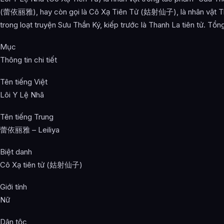
(蕾依丽雅), hay còn gọi là Cô Xạ Tiên Tử (姑射仙子), là nhân vật T
trong loạt truyện Sưu Thần Ký, kiếp trước là Thanh La tiên tử. Tổ
Mục
Thông tin chi tiết
Tên tiếng Việt
Lôi Y Lệ Nhã
Tên tiếng Trung
蕾依丽雅 – Leiliya
Biệt danh
Cô Xạ tiên tử (姑射仙子)
Giới tính
Nữ
Dân tộc