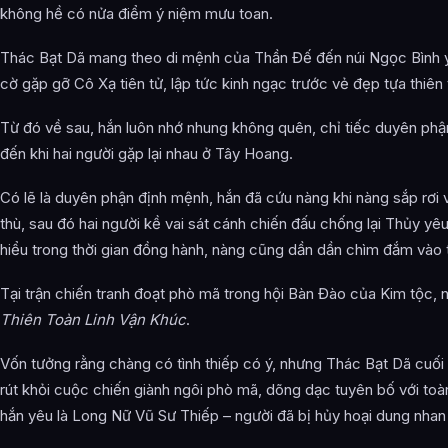
không hề có nửa điểm ý niệm mưu toan.
Thác Bạt Dã mang theo di mệnh của Thần Đế đến núi Ngọc Bình 
cờ gặp gỡ Cô Xạ tiên tử, lập tức kinh ngạc trước vẻ đẹp tựa thiên 
Từ đó về sau, hắn luôn nhớ nhung không quên, chỉ tiếc duyên p
đến khi hai người gặp lại nhau ở Tây Hoang.
Có lẽ là duyên phận định mệnh, hắn đã cứu nàng khi nàng sắp rơi
thù, sau đó hai người kề vai sát cánh chiến đấu chống lại Thủy yê
hiểu trong thời gian đồng hành, nàng cũng dần dần chìm đắm vào 
Tại trận chiến tranh đoạt phò mã trong hội Bàn Đào của Kim tộc, 
Thiên Toàn Linh Vận Khúc
.
Vốn tưởng rằng chàng có tình thiếp có ý, nhưng Thác Bạt Dã cuối
rút khỏi cuộc chiến giành ngôi phò mã, dõng dạc tuyên bố với toà
hắn yêu là Long Nữ Vũ Sư Thiếp – người đã bị hủy hoại dung nhan 