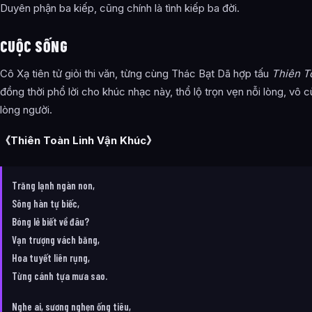
Duyên phận ba kiếp, cũng chính là tình kiếp ba đời.
CUỘC SỐNG
Cô Xạ tiên tử giỏi thi văn, từng cùng Thác Bạt Dã hợp tấu
Thiên T
đồng thời phổ lời cho khúc nhạc này, thổ lộ trọn vẹn nỗi lòng, vô
lòng người.
《Thiên Toàn Linh Vận Khúc》
Trăng lạnh ngàn non,
Sông hàn tự biếc,
Bóng lẻ biết về đâu?
Vạn trượng vách băng,
Hoa tuyết liên rụng,
Từng cánh tựa mưa sao.
Nghe ai, sương nghẹn ống tiêu,