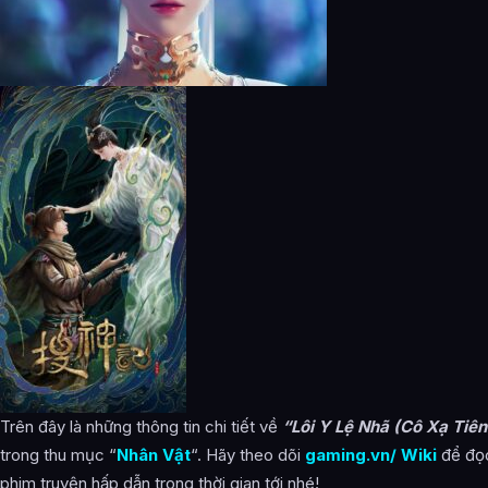
Trên đây là những thông tin chi tiết về
“Lôi Y Lệ Nhã (Cô Xạ Tiê
trong thu mục “
Nhân Vật
“. Hãy theo dõi
gaming.vn/ Wiki
để đọc
phim truyện hấp dẫn trong thời gian tới nhé!