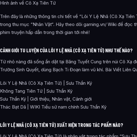
Hình ảnh về Cô Xạ Tiên Tử
Trên đây là những thông tin chi tiết về “Lôi Y Lệ Nhã (Cô Xạ Tiên
trong thu mục “Nhân Vật“. Hãy theo dõi gaming.vn/ Wiki để đọc t
phim truyện hấp dẫn trong thời gian tới nhé!
CẢNH GIỚI TU LUYỆN CỦA LÔI Y LỆ NHÃ (CÔ XẠ TIÊN TỬ) NHƯ THẾ NÀO?
Từ nhỏ nàng đã sống ẩn dật tại Băng Tuyết Cung trên núi Cô Xạ đ
Trường Sinh Quyết, dùng Bạch Ti Đoạn làm vũ khí. Bài Viết Liên Q
Lôi Y Lệ Nhã (Cô Xạ Tiên Tử) | Sưu Thần Ký
Không Tang Tiên Tử | Sưu Thần Ký
Sưu Thần Ký | Giới thiệu, Nhân vật, Cảnh giới
Thác Bạt Dã | WIKI Tiểu sử nam chính Sưu Thần Ký
LÔI Y LỆ NHÃ (CÔ XẠ TIÊN TỬ) XUẤT HIỆN TRONG TÁC PHẨM NÀO?
Lôi Y Lệ Nhã (Cô Xạ Tiên Tử) là nhân vật trong tác phẩm “Sưu Th