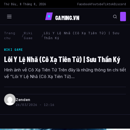
Thứ Bảy, 8 Tháng 8, 2026
Facebook
Youtube
Tiktok
Discord
GAMING.VN
Trang
Wiki
Lôi Y Lệ Nhã (Cô Xạ Tiên Tử) | Sưu
/
/
chu
Game
Thần Ký
WIKI GAME
Lôi Y Lệ Nhã (Cô Xạ Tiên Tử) | Sưu Thần Ký
Hình ảnh về Cô Xạ Tiên Tử Trên đây là những thông tin chi tiết
về “Lôi Y Lệ Nhã (Cô Xạ Tiên Tử)...
Zenden
26/03/2026 - 12:16