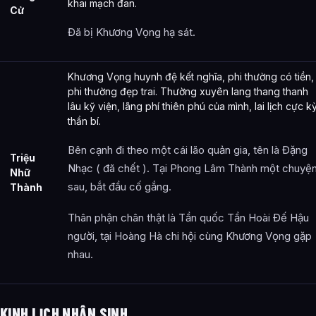
khai mạch đan.
Cử
Đã bị Khương Vọng hạ sát.
Khương Vọng huynh đệ kết nghĩa, phi thường có tiền,
phi thường đẹp trai. Thường xuyên lang thang thanh
lâu kỹ viện, lãng phí thiên phú của mình, lai lịch cực k
thần bí.
Bên cạnh đi theo một cái lão quản gia, tên là Đặng
Triệu
Nhạc ( đã chết ). Tại Phong Lâm Thành một chuyệ
Nhữ
sau, bắt đầu cố gắng.
Thành
Thân phận chân thật là Tần quốc Tần Hoài Đế Hậu
người, tại Hoàng Hà chi hội cùng Khương Vọng gặp
nhau.
KINH LỊCH NHÂN SINH