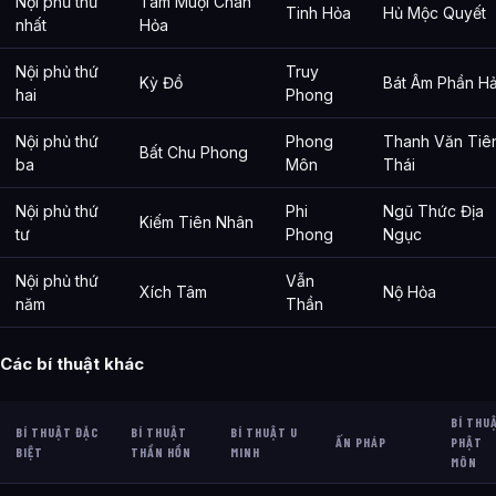
Nội phủ thứ
Tam Muội Chân
Tinh Hỏa
Hủ Mộc Quyết
nhất
Hỏa
Nội phủ thứ
Truy
Kỳ Đồ
Bát Âm Phần Hả
hai
Phong
Nội phủ thứ
Phong
Thanh Văn Tiê
Bất Chu Phong
ba
Môn
Thái
Nội phủ thứ
Phi
Ngũ Thức Địa
Kiếm Tiên Nhân
tư
Phong
Ngục
Nội phủ thứ
Vẫn
Xích Tâm
Nộ Hỏa
năm
Thần
Các bí thuật khác
BÍ THU
BÍ THUẬT ĐẶC
BÍ THUẬT
BÍ THUẬT U
ẤN PHÁP
PHẬT
BIỆT
THẦN HỒN
MINH
MÔN