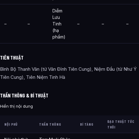
Diễm
Lưu
–
–
Tinh
–
–
–
(hạ
phẩm)
TIÊN THUẬT
Bình Bộ Thanh Vân (từ Vân Đỉnh Tiên Cung), Niệm Đầu (từ Như Ý
Tiên Cung), Tiên Niệm Tinh Hà
THẦN THÔNG & BÍ THUẬT
Hiển thị nội dung
ĐẠO THUẬT TỨC
NỘI PHỦ
THẦN THÔNG
BÍ TÀNG
THỜI