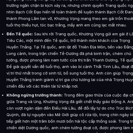
trưởng ngăn chặn bi kịch xảy ra, nhưng chính quyền Trang quốc ng
nhìn Bạch Cốt Đạo hiến tế toàn thành để luyện thành Bạch Cốt Đan
thành Phong Lâm tan vỡ, Khương Vọng mang theo em gái trốn thoát
tuổi thọ thiếu hụt, tóc bạc trắng, mấy anh em cũng lạc mất nhau.
Đến Tề quốc:
Sau khi rời Trang quốc, Khương Vọng gửi em gái ở L
Tiêu Các, một mình đến Tề quốc, trở thành môn khách của Trọng
Huyền Thắng. Tại Tề quốc, anh lật đổ Thiên Địa Môn, tiến vào Đằn
Long cảnh, trong trận chiến Tề-Dương đã phá binh trận, chém chủ
tướng, được phong làm nam tước của thị trấn Thanh Dương, Tề quố
Để giải quyết vấn đề tuổi thọ, anh vào bí cảnh Thất Tinh Lâu, đoạt 
vị trí thứ nhất trong cờ sinh tử, bổ sung tuổi thọ. Anh còn giúp Trọng
Huyền Thắng tranh giành vị trí gia chủ tương lai của nhà Trọng Huy
chiến đấu với các thiên tài từ khắp nơi.
Không ngừng trưởng thành:
Trong đêm giao thừa của cuộc đại c
giữa Trang và Ung, Khương Vọng đã giết chết thầy giáo Đổng A. An
còn vượt ngàn dặm đến Điếu Hải Lâu, để đổi lấy tự do cho Trúc Bíc
Quỳnh, đã tự nguyện vào Mê Giới giúp cô rửa tội, trong chín ngày li
tiếp giết hơn một trăm bốn mươi bốn hải tộc cấp thống soái. Trong t
chiến diệt Dương quốc, anh chém tướng đoạt cờ, được phong làm 