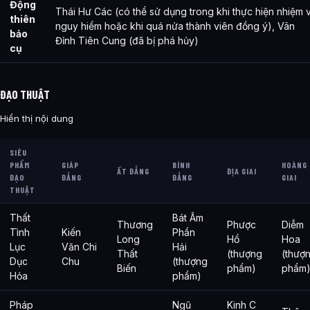
Động
Thái Hư Các (có thể sử dụng trong khi thực hiện nhiệm 
thiên
nguy hiểm hoặc khi quá nửa thành viên đồng ý), Vân
bảo
Đỉnh Tiên Cung (đã bị phá hủy)
cụ
ĐẠO THUẬT
Hiển thị nội dung
SIÊU
PHẨM
GIÁP
BÍNH
HOÀNG
ẤT ĐẲNG
ĐỊA GIAI
ĐẠO
ĐẲNG
ĐẲNG
GIAI
THUẬT
Thất
Bát Âm
Thương
Phược
Diễm
Tình
Kiến
Phần
Long
Hổ
Hoa
Lục
Văn Chi
Hải
Thất
(thượng
(thượ
Dục
Chu
(thượng
Biến
phẩm)
phẩm
Hỏa
phẩm)
Pháp
Ngũ
Kinh C