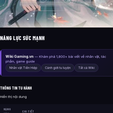
NĂNG LỰC SỨC MẠNH
Wiki Gaming.vn
— Khám phá 1,800+ bài viết về nhân vật, tác
phẩm, game guide
Nhân vật Tiên Hiệp
Cảnh giới tu luyện
Tất cả Wiki
THÔNG TIN TU HÀNH
Hiển thị nội dung
HẠNG
CHI TIẾT