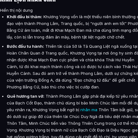
Hiển thị nội dung
Khởi đầu bi thảm:
Khương Vọng vốn là một thiếu niên bình thường 
đạo viện thành Phong Lâm, Trang quốc, bị “người anh em tốt” Phư
Bằng Cử ám toán, mất đi Khai Mạch Đan mà cha dùng tính mạng đổ
lấy, còn bị lẫn trong đám ăn mày, bệnh tật liệt người chờ chết.
Bước đầu tu hành:
Thiên tài của Sở là Tả Quang Liệt ngã xuống tại
Hoàn Chân Quan ở Trang quốc, Khương Vọng tại nơi ông hy sinh đ
nhận được Khai Mạch Đan cực phẩm và chìa khóa Thái Hư Huyễn
Cảnh, từ đó khai mạch thành công và có được tư cách vào Thái Hư
Huyễn Cảnh. Sau đó anh trở về thành Phong Lâm, dưới sự chứng ki
của viện trưởng Đổng A, đã dùng “Đạo chứng tử đấu” để giết chết
Phương Bằng Cử, báo thù cho việc bị cướp đan.
Quê hương tan vỡ:
Thành Phong Lâm gặp phải đại kiếp từ yêu nhâ
của Bạch Cốt Đạo, thành chủ dùng bí bảo Minh Chúc làm mồi để d
yêu nhân ra, Khương Vọng bất ngờ bị
nhân ma
Thôn Tâm bắt giữ, s
đó dưới sự giúp đỡ của thiên tài Chúc Duy Ngã đã tiêu diệt nhân m
Thôn Tâm, Minh Chúc tiến vào Thông Thiên Cung trong cơ thể Kh
Vọng. Khương Vọng bị thánh nữ của Bạch Cốt Đạo là Diệu Ngọc gi
hạt giống xương trắng, tuy đã dùng cái chết để tỏ chí, hy vọng viện