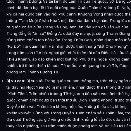
tước Thanh Dương. Và tại kinh đô Lâm Tri của Tề quốc, với Đằng L
cảnh đã đánh bại đệ tử cuối cùng của Quân Thần là Vương Di Ngô,
khi cả hai cùng tiến vào Nội Phủ cảnh, Khương Vọng nhận được thầ
thông “Tam Muội Chân Hỏa”, một lần nữa đánh bại hắn. Trong lúc d
ra quốc chiến giữa Trang và Ung, anh lẻn vào kinh đô Tân An của
Trang để giết “ân sư” Đổng A, dưới đáy ma quật sông Thanh Giang
dùng kiếm chém tàn hồn của Trang Thừa Càn, nhận được thần thô
“Kỳ Đồ”. Tại quận Tĩnh Hải nhận được thần thông “Bất Chu Phong”,
trong trận sinh tử ở hải ngoại giết chết thiên tài của Điếu Hải Lâu là
Thiếu Khanh, áp đảo khiến một loạt Nội Phủ ở hải ngoại không dám
chiến, trở thành thiên tài của Tề quốc, vinh quang trở về Tề, được
phong làm Thanh Dương Tử.
Bị vu oan:
Bị vua tôi Trang quốc vu oan thông ma, trốn chạy ngàn 
tại dãy núi Ngột Yểm Đô bị ma nhiễm, nhận được thần thông thứ nă
“Xích Tâm”. Trên chiến trường Tề-Hạ, anh tiến sâu vào lãnh thổ Hạ
quốc, chém chết người bạn thời thơ ấu Dịch Thắng Phong, trước th
Quý Ấp tiến vào Thần Lâm không hối tiếc, không thiếu sót, không
khiếm khuyết. Cùng với Trọng Huyền Tuân chém sáu Thần Lâm, tr
địa quật Trường Lạc giữ vững chiếc đỉnh khổng lồ sắp đổ, cứu vãn 
thủy sắp nghiêng, sau trận chiến được phong làm Võ An Hầu tại Lâ