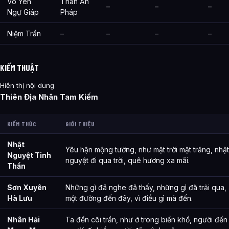
Vô Yên
Thần Ấn
–
–
–
Ngự Giáp
Pháp
Niệm Trần
–
–
–
–
KIẾM THUẬT
Hiển thị nội dung
Thiên Địa Nhân Tam Kiếm
KIẾM THỨC
GIỚI THIỆU
Nhật
Yêu hận mộng tưởng, như mặt trời mặt trăng, nhật
Nguyệt Tinh
nguyệt đi qua trời, quê hương xa mãi.
Thần
Sơn Xuyên
Những gì đã nghe đã thấy, những gì đã trải qua,
Hà Lưu
một đường đến đây, vì điều gì mà đến.
Nhân Hải
Ta đến cõi trần, như ở trong biển khổ, người đến