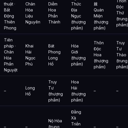
Thôn
thuật ·
Chân
Diễm
Thức
棘
Độc
Bất
Hỏa
Hoa
Địa
Quán
Thứ
Động
Liệu
Phần
Ngục
Miện
(trung
Thiên
Nguyên
Thành
(thượng
(thượng
phẩm
Phong
phẩm)
phẩm)
Tiên
Thôn
Truy
pháp ·
Khai
Bát
Hỏa
Độc
Tư
Chân
Hải
Phong
Giới
Hoa
Thảo
Hỏa
Ngọc
Long
(thượng
(thượng
(trung
Phần
Phủ
Hổ
phẩm)
phẩm)
phẩm
Nguyệt
Truy
Hoa
Long
Tư
Hải
–
–
–
Hổ
(thượng
(thượng
phẩm)
phẩm)
Đằng
Xà
Nộ Hỏa
Triền
–
–
(trung
–
–