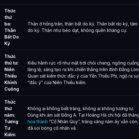
Thức
thứ
ba:
Thân ở hồng trần, thân bất do kỷ. Thân bất do kỷ, tâm
Thân
do kỷ. Thân như bèo dạt, không quên kháng cự.
Bất Do
Kỷ
Thức
thứ tư:
Kiêu hãnh rực rỡ như mặt trời chói chang, ngông cuồn
Niên
lăng lệ, sáng tạo ra khi chiến thắng trên đỉnh Đằng Lon
Thiếu
Quan sát kiếm thức đắc ý của Yến Thiểu Phi, ngộ ra sự
Khinh
“đắc ý” của Niên Thiếu kiếm.
Cuồng
Thức
thứ
Không ai không biết trăng, không ai không tương tư.
năm:
Dùng khi ám sát Đổng A. Tại Hoàng Hà chi hội đã thăn
Tương
hoa thành
“Cố Nhân Quy”, trăng sáng năm ấy vẫn còn,
Tư
đã soi bóng cố nhân về.
Kiếm