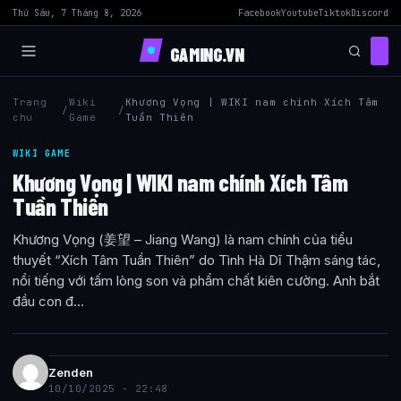
Thứ Sáu, 7 Tháng 8, 2026
Facebook
Youtube
Tiktok
Discord
GAMING.VN
Trang
Wiki
Khương Vọng | WIKI nam chính Xích Tâm
/
/
chu
Game
Tuần Thiên
WIKI GAME
Khương Vọng | WIKI nam chính Xích Tâm
Tuần Thiên
Khương Vọng (姜望 – Jiang Wang) là nam chính của tiểu
thuyết “Xích Tâm Tuần Thiên” do Tình Hà Dĩ Thậm sáng tác,
nổi tiếng với tấm lòng son và phẩm chất kiên cường. Anh bắt
đầu con đ...
Zenden
10/10/2025 - 22:48