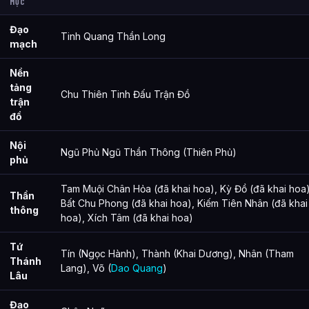
MỤC
Đạo
Tinh Quang Thần Long
mạch
Nền
tảng
Chu Thiên Tinh Đấu Trận Đồ
trận
đồ
Nội
Ngũ Phủ Ngũ Thần Thông (Thiên Phủ)
phủ
Tam Muội Chân Hỏa (đã khai hoa), Kỳ Đồ (đã khai hoa)
Thần
Bất Chu Phong (đã khai hoa), Kiếm Tiên Nhân (đã khai
thông
hoa), Xích Tâm (đã khai hoa)
Tứ
Tín (Ngọc Hành), Thành (Khai Dương), Nhân (Tham
Thánh
Lang), Võ (
Dao Quang
)
Lâu
Đạo