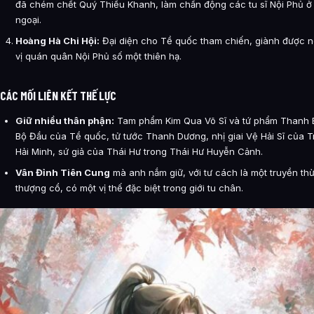
đã chém chết Quý Thiếu Khanh, làm chấn động các tu sĩ Nội Phủ ở 
ngoại.
Hoàng Hà Chi Hội:
Đại diện cho Tề quốc tham chiến, giành được n
vị quán quân Nội Phủ số một thiên hạ.
CÁC MỐI LIÊN KẾT THẾ LỰC
Giữ nhiều thân phận:
Tam phẩm Kim Qua Võ Sĩ và tứ phẩm Thanh 
Bộ Đầu của Tề quốc, tử tước Thanh Dương, nhị giai Vệ Hải Sĩ của T
Hải Minh, sứ giả của Thái Hư trong Thái Hư Huyễn Cảnh.
Vân Đỉnh Tiên Cung
mà anh nắm giữ, với tư cách là một truyền th
thượng cổ, có một vị thế đặc biệt trong giới tu chân.