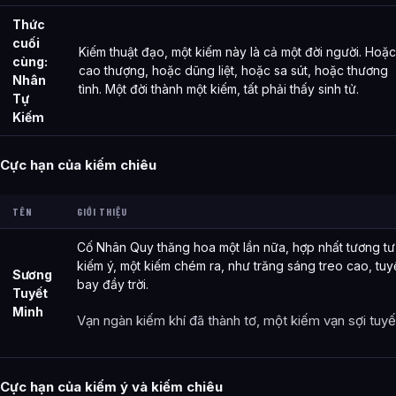
Thức
cuối
Kiếm thuật đạo, một kiếm này là cả một đời người. Hoặc
cùng:
cao thượng, hoặc dũng liệt, hoặc sa sút, hoặc thương
Nhân
tình. Một đời thành một kiếm, tất phải thấy sinh tử.
Tự
Kiếm
Cực hạn của kiếm chiêu
TÊN
GIỚI THIỆU
Cố Nhân Quy thăng hoa một lần nữa, hợp nhất tương tư
kiếm ý, một kiếm chém ra, như trăng sáng treo cao, tuy
Sương
bay đầy trời.
Tuyết
Minh
Vạn ngàn kiếm khí đã thành tơ, một kiếm vạn sợi tuyế
Cực hạn của kiếm ý và kiếm chiêu