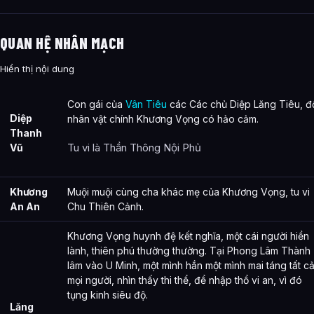
QUAN HỆ NHÂN MẠCH
Hiển thị nội dung
Con gái của
Vân Tiêu
các Các chủ Diệp Lăng Tiêu, đ
Diệp
nhân vật chính Khương Vọng có hảo cảm.
Thanh
Tu vi là Thần Thông Nội Phủ
Vũ
Khương
Muội muội cùng cha khác mẹ của Khương Vọng, tu vi
An An
Chu Thiên Cảnh.
Khương Vọng huynh đệ kết nghĩa, một cái người hiền
lành, thiên phú thường thường. Tại Phong Lâm Thành
lâm vào U Minh, một mình hắn một mình mai táng tất c
mọi người, nhìn thấy thi thể, để nhập thổ vi an, vì đó
tụng kinh siêu độ.
Lăng