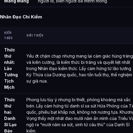
Mang Mang
người đi, biển người đã mênh mông.
Nhân Đạo Chi Kiếm
KIẾM
GIỚI THIỆU
THỨC
Thức
thứ
Yếu ớt chậm chạp nhưng mang lại cảm giác hùng tráng
nhất:
và kiên cường, là kiếm thức bi tráng và quyết liệt nhất
Lão
trong Nhân Đạo kiếm thức. Lấy cảm hứng từ lão tướng
Tướng
Kỷ Thừa của Dương quốc, hao tổn tuổi thọ, thể nghiệm
Tịch
sự già nua.
Mịch
Thức
Phong lưu tùy ý nhưng bi thiết, phóng khoáng mà sắc
thứ
bén. Lấy cảm hứng từ danh sĩ sa sút Hứa Phóng của T
hai:
quốc, phiêu bạt khắp nơi, không nơi nương tựa. Khươn
Danh
Vọng thấy một nhát đao mười năm ẩn mình của Triều V
Sĩ Lạo
ngộ ra “mười năm sa sút, sinh tử câu thù” của Danh Sĩ
Đảo
kiếm.