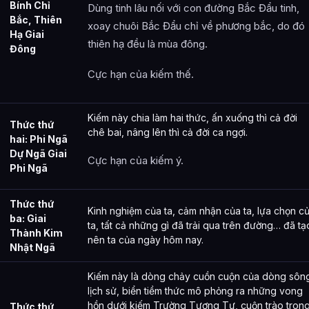
Bính Chỉ
Dùng tinh lâu nối với con đường Bắc Đẩu tinh,
Bắc, Thiên
xoay chuôi Bắc Đẩu chỉ về phương bắc, do đó
Hạ Giai
thiên hạ đều là mùa đông.
Đông
Cực hạn của kiếm thế.
Kiếm này chia làm hai thức, ấn xuống thì cả đời
Thức thứ
chê bai, nâng lên thì cả đời ca ngợi.
hai: Phi Ngã
Dự Ngã Giai
Cực hạn của kiếm ý.
Phi Ngã
Thức thứ
Kinh nghiệm của ta, cảm nhận của ta, lựa chọn c
ba: Giai
ta, tất cả những gì đã trải qua trên đường… đã tạ
Thành Kim
nên ta của ngày hôm nay.
Nhật Ngã
Kiếm này là dòng chảy cuồn cuộn của dòng sôn
lịch sử, biển tiềm thức mô phỏng ra những vong
hồn dưới kiếm Trường Tương Tư, cuộn trào tron
Thức thứ