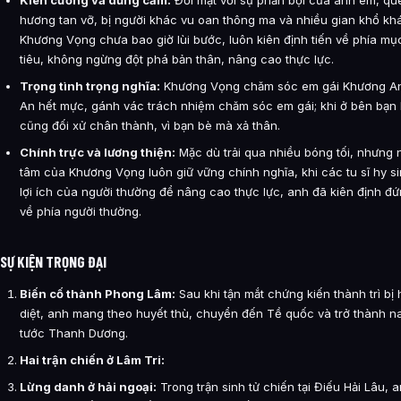
hương tan vỡ, bị người khác vu oan thông ma và nhiều gian khổ kh
Khương Vọng chưa bao giờ lùi bước, luôn kiên định tiến về phía mụ
tiêu, không ngừng đột phá bản thân, nâng cao thực lực.
Trọng tình trọng nghĩa:
Khương Vọng chăm sóc em gái Khương A
An hết mực, gánh vác trách nhiệm chăm sóc em gái; khi ở bên bạn
cũng đối xử chân thành, vì bạn bè mà xả thân.
Chính trực và lương thiện:
Mặc dù trải qua nhiều bóng tối, nhưng 
tâm của Khương Vọng luôn giữ vững chính nghĩa, khi các tu sĩ hy s
lợi ích của người thường để nâng cao thực lực, anh đã kiên định đ
về phía người thường.
SỰ KIỆN TRỌNG ĐẠI
Biến cố thành Phong Lâm:
Sau khi tận mắt chứng kiến thành trì bị
diệt, anh mang theo huyết thù, chuyển đến Tề quốc và trở thành 
tước Thanh Dương.
Hai trận chiến ở Lâm Tri:
Lừng danh ở hải ngoại:
Trong trận sinh tử chiến tại Điếu Hải Lâu, 