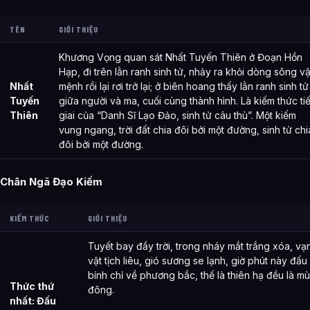
TÊN
GIỚI THIỆU
Khương Vọng quan sát Nhất Tuyến Thiên ở Đoạn Hồn
Hạp, đi trên lằn ranh sinh tử, nhảy ra khỏi dòng sông v
Nhất
mệnh rồi lại rơi trở lại; ở biên hoang thấy lằn ranh sinh tử
Tuyến
giữa người và ma, cuối cùng thành hình. Là kiếm thức ti
Thiên
giai của “Danh Sĩ Lạo Đảo, sinh tử câu thù”. Một kiếm
vung ngang, trời đất chia đôi bởi một đường, sinh tử chi
đôi bởi một đường.
Chân Ngã Đạo Kiếm
KIẾM THỨC
GIỚI THIỆU
Tuyết bay đầy trời, trong nháy mắt trắng xóa, vạ
vật tịch liêu, gió sương se lạnh, giờ phút này đấu
bính chỉ về phương bắc, thế là thiên hạ đều là m
Thức thứ
đông.
nhất: Đấu