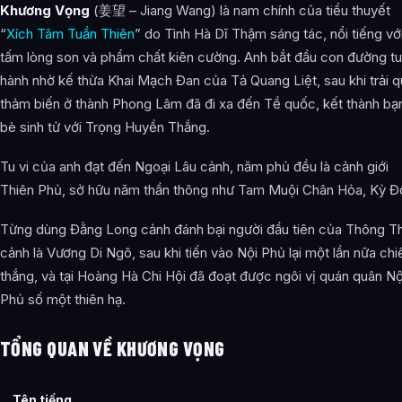
Khương Vọng
(姜望 – Jiang Wang) là nam chính của tiểu thuyết
Kiếm thuật
“
Xích Tâm Tuần Thiên
” do Tình Hà Dĩ Thậm sáng tác, nổi tiếng vớ
Quan hệ nhân mạch
tấm lòng son và phẩm chất kiên cường. Anh bắt đầu con đường tu
hành nhờ kế thừa Khai Mạch Đan của Tả Quang Liệt, sau khi trải q
Kinh lịch nhân sinh
thảm biến ở thành Phong Lâm đã đi xa đến Tề quốc, kết thành bạ
Ảnh về Khương Vọng
bè sinh tử với Trọng Huyền Thắng.
Bài Viết Liên Quan
Tu vi của anh đạt đến Ngoại Lâu cảnh, năm phủ đều là cảnh giới
Câu Hỏi Thường Gặp
Thiên Phủ, sở hữu năm thần thông như Tam Muội Chân Hỏa, Kỳ Đ
Khương Vọng là ai?
Từng dùng Đằng Long cảnh đánh bại người đầu tiên của Thông T
cảnh là Vương Di Ngô, sau khi tiến vào Nội Phủ lại một lần nữa chi
Cảnh giới tu luyện của Khương Vọng như thế nào?
thắng, và tại Hoàng Hà Chi Hội đã đoạt được ngôi vị quán quân Nộ
Khương Vọng xuất hiện trong tác phẩm nào?
Phủ số một thiên hạ.
Các mối quan hệ quan trọng của Khương Vọng là gì?
TỔNG QUAN VỀ KHƯƠNG VỌNG
Thông tin về Khương Vọng được tổng hợp từ đâu?
Tên tiếng