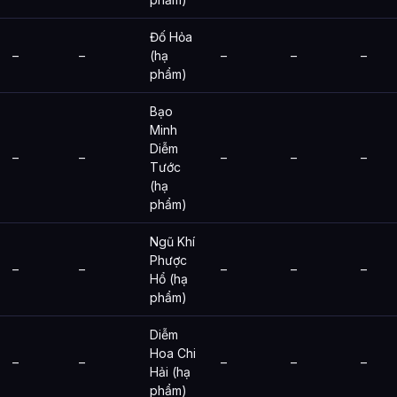
Đố Hỏa
–
–
(hạ
–
–
–
phẩm)
Bạo
Minh
Diễm
–
–
–
–
–
Tước
(hạ
phẩm)
Ngũ Khí
Phược
–
–
–
–
–
Hổ (hạ
phẩm)
Diễm
Hoa Chi
–
–
–
–
–
Hải (hạ
phẩm)