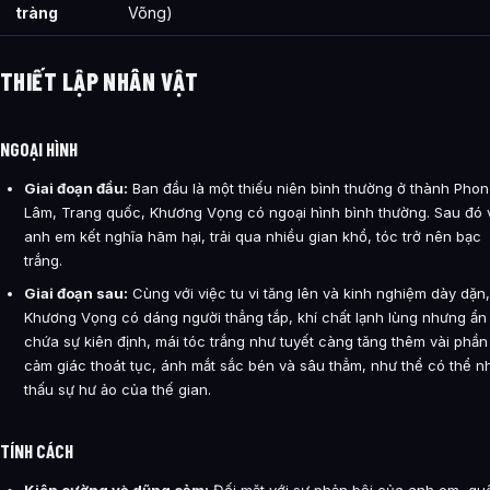
tràng
Võng)
THIẾT LẬP NHÂN VẬT
NGOẠI HÌNH
Giai đoạn đầu:
Ban đầu là một thiếu niên bình thường ở thành Pho
Lâm, Trang quốc, Khương Vọng có ngoại hình bình thường. Sau đó v
anh em kết nghĩa hãm hại, trải qua nhiều gian khổ, tóc trở nên bạc
trắng.
Giai đoạn sau:
Cùng với việc tu vi tăng lên và kinh nghiệm dày dặn,
Khương Vọng có dáng người thẳng tắp, khí chất lạnh lùng nhưng ẩn
chứa sự kiên định, mái tóc trắng như tuyết càng tăng thêm vài phần
cảm giác thoát tục, ánh mắt sắc bén và sâu thẳm, như thể có thể n
thấu sự hư ảo của thế gian.
TÍNH CÁCH
Kiên cường và dũng cảm:
Đối mặt với sự phản bội của anh em, qu