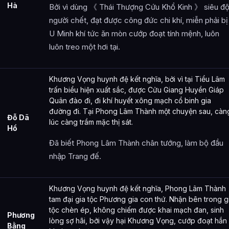
Hà
Bởi vì dùng 《 Thái Thượng Cứu Khổ Kinh 》 siêu đ
người chết, đạt được công đức chi khí, miễn phải bị
U Minh khí tức ăn mòn cướp đoạt tính mệnh, luôn
luôn treo một hơi tại.
Khương Vọng huynh đệ kết nghĩa, bởi vì tại Tiểu Lâm
trấn biểu hiện xuất sắc, được Cửu Giang Huyền Giáp
Quân đào đi, đi khí huyết xông mạch cổ binh gia
đường đi. Tại Phong Lâm Thành một chuyện sau, càn
Đỗ Dã
lúc càng trầm mặc thị sát.
Hổ
Đã biết Phong Lâm Thành chân tướng, làm bộ đầu
nhập Trang đế.
Khương Vọng huynh đệ kết nghĩa, Phong Lâm Thành
tam đại gia tộc Phương gia con thứ. Nhận bên trong g
tộc chèn ép, không chiếm được khai mạch đan, sinh
Phương
lòng sợ hãi, bởi vậy hại Khương Vọng, cướp đoạt hắn
Bằng