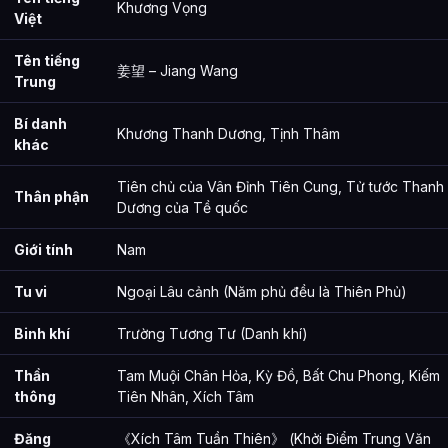
Khương Vọng
Việt
Tên tiếng
姜望 – Jiang Wang
Trung
Bí danh
Khương Thanh Dương, Tịnh Thâm
khác
Tiên chủ của Vân Đỉnh Tiên Cung, Tử tước Thanh
Thân phận
Dương của Tề quốc
Giới tính
Nam
Tu vi
Ngoại Lâu cảnh (Năm phủ đều là Thiên Phủ)
Binh khí
Trường Tương Tư (Danh khí)
Thần
Tam Muội Chân Hỏa, Kỳ Đồ, Bất Chu Phong, Kiếm
thông
Tiên Nhân, Xích Tâm
Đăng
《Xích Tâm Tuần Thiên》 (Khởi Điểm Trung Văn