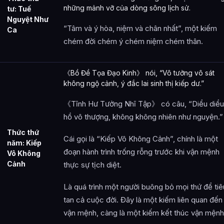
những mảnh vỡ của dòng sông lịch sử.
tư: Tuế
Nguyệt Như
“Tâm và ý hòa, niệm và chân nhất”, một kiếm
Ca
chém đời chém ý chém niệm chém thân.
《Bồ Đề Tọa Đạo Kinh》 nói, “Vô tưởng vô sát
không ngộ cảnh, ý đắc lai sinh thị kiếp dư.”
《Tĩnh Hư Tưởng Nhĩ Tập》 có câu, “Diểu diểu
hồ vô thượng, không không nhiên như nguyện.”
Thức thứ
Cái gọi là “Kiếp Vô Không Cảnh”, chính là một
năm: Kiếp
đoạn hành trình trống rỗng trước khi vận mệnh
Vô Không
Cảnh
thực sự tịch diệt.
Là quá trình một người buông bỏ mọi thứ để tiê
tan cả cuộc đời. Đây là một kiếm liên quan đến
vận mệnh, càng là một kiếm kết thúc vận mệnh