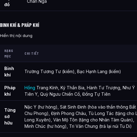
Chân Ngã
đồ
BINH KHÍ & PHÁP KHÍ
Hiển thị nội dung
HẠNG
CHI TIẾT
MỤC
Binh
Trường Tương Tư (kiếm), Bạc Hạnh Lang (kiếm)
khí
Pháp
Hồng
Trang Kính, Ký Thần Bia, Hành Tư Trượng, Như Ý
khí
Tiên Y, Quỳ Ngưu Chiến Cổ, Đồng Tự Tiên
Nặc Y (hư hỏng), Sát Sinh Đinh (hòa vào thần thông Bất
Từng
Chu Phong), Định Phong Châu, Tù Long Tác (tặng cho 
sở
Long Xuyên), Vân Mộ Tôn (tặng cho Nhân Tâm Quán),
hữu
Minh Chúc (hư hỏng), Tri Văn Chung (trả lại núi Tu Di)