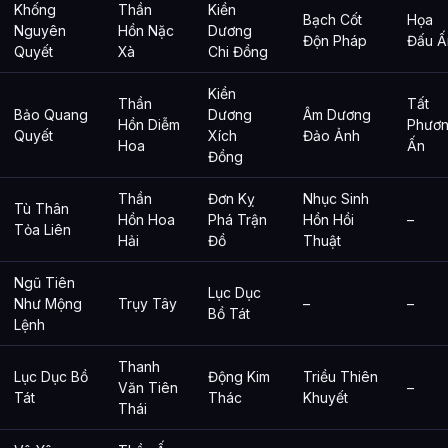
Khống
Thần
Kiền
Bạch Cốt
Họa
Nguyên
Hồn Nặc
Dương
Độn Pháp
Đấu Ấ
Quyết
Xà
Chi Đồng
Kiền
Thần
Tất
Bảo Quang
Dương
Âm Dương
Hồn Diễm
Phươ
Quyết
Xích
Đảo Ảnh
Hoa
Ấn
Đồng
Thần
Đơn Kỵ
Nhục Sinh
Tù Thân
Hồn Hoa
Phá Trận
Hồn Hồi
–
Tỏa Liên
Hải
Đồ
Thuật
Ngũ Tiên
Lục Dục
Như Mộng
Trụy Tây
–
–
Bồ Tát
Lệnh
Thanh
Lục Dục Bồ
Động Kim
Triều Thiên
Văn Tiên
–
Tát
Thác
Khuyết
Thái