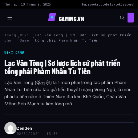
Thứ Hai, 10 Tháng 8, 2026
Facebook
Youtube
Tiktok
Discord
GAMING.VN
Trang
Wiki
Lạc Vân Tông | Sơ lược lịch sử phát triển
/
/
chu
Game
tông phái Phàm Nhân Tu Tiên
WIKI GAME
Lạc Vân Tông | Sơ lược lịch sử phát triển
tông phái Phàm Nhân Tu Tiên
Lạc Vân Tông (落云宗) là 1 môn phái trong tác phẩm Phàm
Nhân Tu Tiên của tác giả tiểu thuyết mạng Vong Ngữ, là môn
phái tu tiên nằm ở Thiên Nam địa khu Khê Quốc, Châu Vân
Mộng Sơn Mạch tu tiên tông mô...
Zenden
02/01/2024 - 13:36