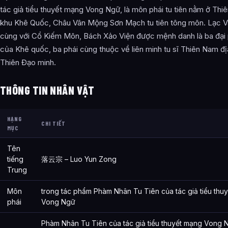
tác giả tiểu thuyết mạng Vong Ngữ, là môn phái tu tiên nằm ở Thi
Tài liệu này hữu ích cho ai?
khu Khê Quốc, Châu Vân Mộng Sơn Mạch tu tiên tông môn. Lạc 
cùng với Cổ Kiếm Môn, Bách Xảo Viện được mệnh danh là ba đại p
của Khê quốc, ba phái cùng thuộc về liên minh tu sĩ Thiên Nam đị
Thiên Đạo minh.
THÔNG TIN NHÂN VẬT
HẠNG
CHI TIẾT
MỤC
Tên
tiếng
落云宗 – Luo Yun Zong
Trung
Môn
trong tác phẩm Phàm Nhân Tu Tiên của tác giả tiểu thu
phái
Vong Ngữ
Phàm Nhân Tu Tiên của tác giả tiểu thuyết mạng Vong N