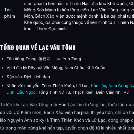
môn phái tu tiên nằm ở Thiên Nam địa khu Khê Quốc, C
Tác
Mộng Sơn Mạch tu tiên tông môn. Lạc Vân Tông cùng v
phẩm
Môn, Bách Xảo Viện được mệnh danh là ba đại phái tu t
Khê quốc, ba phái cùng thuộc về liên minh tu sĩ Thiên N
khu – Thiên Đạo minh.
TỔNG QUAN VỀ LẠC VÂN TÔNG
Tên tiếng Trung: 落云宗 – Luo Yun Zong
Vị trí địa lý: Dãy núi Vân Mộng, Nam Châu, Khê Quốc
Đặc sản: Định Linh đan
Nhân vật chủ yếu: Trình Thiên Khôn, Lữ Lạc,
Hàn Lập
,
Nam Cung U
Linh
,
Liễu Ngọc
, Tống Tính Nữ Tử, Thạch Kiên, Điền Cầm Nhi, v.v.
Trước khi Lạc Vân Tông mời Hàn Lập làm trưởng lão, thực lực củ
so với Cổ Kiếm môn, Bách Xảo viện hai phái thì yếu hơn, chỉ có ha
lão Nguyên Anh sơ kỳ là Trình Thiên Khôn và Lữ Lạc, công pháp 
tử trong môn cũng khá hỗn tạp, tuyển chọn đệ tử là nhiều nhất tro