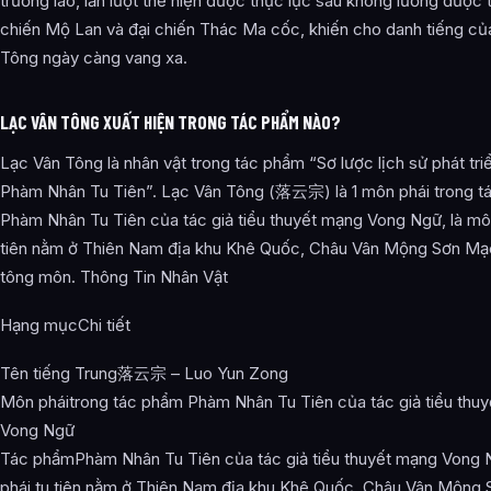
trưởng lão, lần lượt thể hiện được thực lực sâu không lường được 
chiến Mộ Lan và đại chiến Thác Ma cốc, khiến cho danh tiếng củ
Tông ngày càng vang xa.
LẠC VÂN TÔNG XUẤT HIỆN TRONG TÁC PHẨM NÀO?
Lạc Vân Tông là nhân vật trong tác phẩm “Sơ lược lịch sử phát tri
Phàm Nhân Tu Tiên”. Lạc Vân Tông (落云宗) là 1 môn phái trong t
Phàm Nhân Tu Tiên của tác giả tiểu thuyết mạng Vong Ngữ, là mô
tiên nằm ở Thiên Nam địa khu Khê Quốc, Châu Vân Mộng Sơn Mạc
tông môn. Thông Tin Nhân Vật
Hạng mụcChi tiết
Tên tiếng Trung落云宗 – Luo Yun Zong
Môn pháitrong tác phẩm Phàm Nhân Tu Tiên của tác giả tiểu thu
Vong Ngữ
Tác phẩmPhàm Nhân Tu Tiên của tác giả tiểu thuyết mạng Vong 
phái tu tiên nằm ở Thiên Nam địa khu Khê Quốc, Châu Vân Mộng