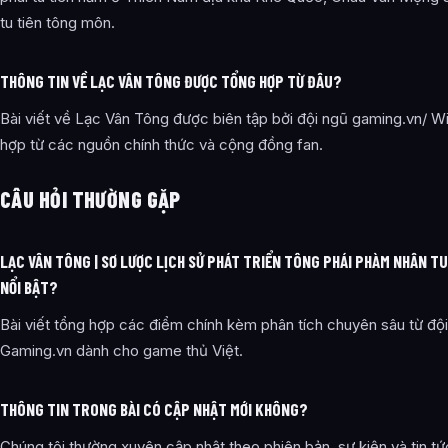
tu tiên tông môn.
THÔNG TIN VỀ LẠC VÂN TÔNG ĐƯỢC TỔNG HỢP TỪ ĐÂU?
Bài viết về Lạc Vân Tông được biên tập bởi đội ngũ gaming.vn/ Wi
hợp từ các nguồn chính thức và cộng đồng fan.
CÂU HỎI THƯỜNG GẶP
LẠC VÂN TÔNG | SƠ LƯỢC LỊCH SỬ PHÁT TRIỂN TÔNG PHÁI PHÀM NHÂN TU
NỔI BẬT?
Bài viết tổng hợp các điểm chính kèm phân tích chuyên sâu từ độ
Gaming.vn dành cho game thủ Việt.
THÔNG TIN TRONG BÀI CÓ CẬP NHẬT MỚI KHÔNG?
Chúng tôi thường xuyên cập nhật theo phiên bản, sự kiện và tin tứ