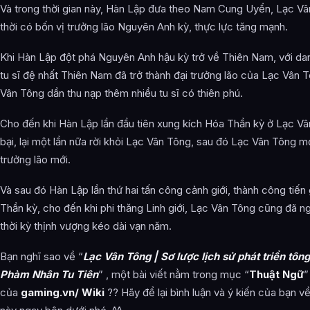
Và trong thời gian này, Hàn Lập đưa theo Nam Cung Uyển, Lạc Vâ
thời có bốn vị trưởng lão Nguyên Anh kỳ, thực lực tăng mạnh.
Khi Hàn Lập đột phá Nguyên Anh hậu kỳ trở về Thiên Nam, với dan
tu sĩ đệ nhất Thiên Nam đã trở thành đại trưởng lão của Lạc Vân 
Vân Tông dần thu nạp thêm nhiều tu sĩ có thiên phú.
Cho đến khi Hàn Lập lần đầu tiên xung kích Hóa Thần kỳ ở Lạc Vâ
bại, lại một lần nữa rời khỏi Lạc Vân Tông, sau đó Lạc Vân Tông mớ
trưởng lão mới.
Và sau đó Hàn Lập lần thứ hai tấn công cảnh giới, thành công tiến 
Thần kỳ, cho đến khi phi thăng Linh giới, Lạc Vân Tông cũng đã 
thời kỳ thịnh vượng kéo dài vạn năm.
Bạn nghĩ sao về “
Lạc Vân Tông | Sơ lược lịch sử phát triển tông
Phàm Nhân Tu Tiên
” , một bài viết nằm trong mục “
Thuật Ngữ
”
của
gaming.vn/ Wiki
?? Hãy để lại bình luận và ý kiến của bạn về