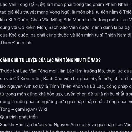
Lạc Vân Tông (落云宗) là 1 môn phái trong tác phẩm Phàm Nhân T
tác giả tiểu thuyết mạng Vong Ngữ, là môn phái tu tiên nằm ở Thi
khu Khê Quốc, Châu Vân Mộng Sơn Mạch tu tiên tông môn. Lạc 
cùng với Cổ Kiếm Môn, Bách Xảo Viện được mệnh danh là ba đại p
của Khê quốc, ba phái cùng thuộc về liên minh tu sĩ Thiên Nam đị
Thiên Đạo minh.
CẢNH GIỚI TU LUYỆN CỦA LẠC VÂN TÔNG NHƯ THẾ NÀO?
Trước khi Lạc Vân Tông mời Hàn Lập làm trưởng lão, thực lực củ
so với Cổ Kiếm môn, Bách Xảo viện hai phái thì yếu hơn, chỉ có ha
lão Nguyên Anh sơ kỳ là Trình Thiên Khôn và Lữ Lạc, công pháp 
tử trong môn cũng khá hỗn tạp, tuyển chọn đệ tử là nhiều nhất tro
cũng là môn phái có ngưỡng cửa gia nhập thấp nhất. Tổng quan v
Tông – gaming.vn/ Wiki
Quá trình phát triển
Sau khi Hàn Lập bước vào Nguyên Anh sơ kỳ và gia nhập Lạc Vân