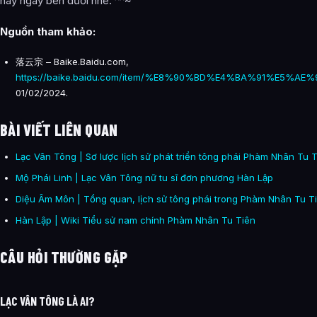
này ngay bên dưới nhé. ^^~
Nguồn tham khảo:
落云宗 – Baike.Baidu.com,
https://baike.baidu.com/item/%E8%90%BD%E4%BA%91%E5%AE%9
01/02/2024.
BÀI VIẾT LIÊN QUAN
Lạc Vân Tông | Sơ lược lịch sử phát triển tông phái Phàm Nhân Tu 
Mộ Phái Linh | Lạc Vân Tông nữ tu sĩ đơn phương Hàn Lập
Diệu Âm Môn | Tổng quan, lịch sử tông phái trong Phàm Nhân Tu T
Hàn Lập | Wiki Tiểu sử nam chính Phàm Nhân Tu Tiên
CÂU HỎI THƯỜNG GẶP
LẠC VÂN TÔNG LÀ AI?