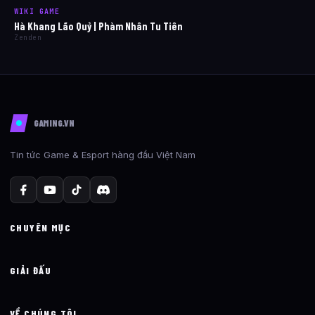
WIKI GAME
Hà Khang Lão Quỷ | Phàm Nhân Tu Tiên
Zenden
GAMING.VN
Tin tức Game & Esport hàng đầu Việt Nam
CHUYÊN MỤC
GIẢI ĐẤU
VỀ CHÚNG TÔI