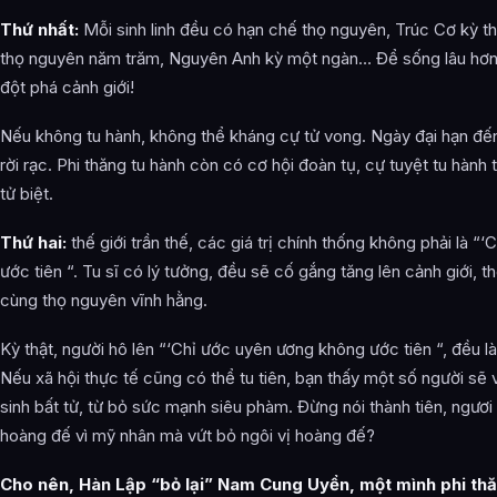
Thứ nhất:
Mỗi sinh linh đều có hạn chế thọ nguyên, Trúc Cơ kỳ 
thọ nguyên năm trăm, Nguyên Anh kỳ một ngàn… Để sống lâu hơn,
đột phá cảnh giới!
Nếu không tu hành, không thể kháng cự tử vong. Ngày đại hạn đến
rời rạc. Phi thăng tu hành còn có cơ hội đoàn tụ, cự tuyệt tu hành t
tử biệt.
Thứ hai:
thế giới trần thế, các giá trị chính thống không phải là 
ước tiên “. Tu sĩ có lý tưởng, đều sẽ cố gắng tăng lên cảnh giới, 
cùng thọ nguyên vĩnh hằng.
Kỳ thật, người hô lên “‘Chỉ ước uyên ương không ước tiên “, đều là
Nếu xã hội thực tế cũng có thể tu tiên, bạn thấy một số người sẽ v
sinh bất tử, từ bỏ sức mạnh siêu phàm. Đừng nói thành tiên, ngươ
hoàng đế vì mỹ nhân mà vứt bỏ ngôi vị hoàng đế?
Cho nên, Hàn Lập “bỏ lại” Nam Cung Uyển, một mình phi thă