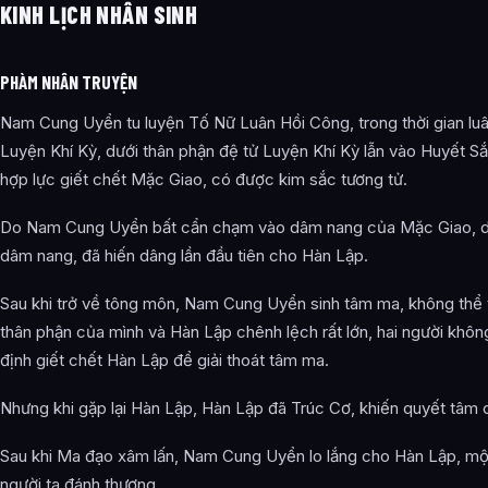
KINH LỊCH NHÂN SINH
PHÀM NHÂN TRUYỆN
Nam Cung Uyển tu luyện Tố Nữ Luân Hồi Công, trong thời gian luâ
Luyện Khí Kỳ, dưới thân phận đệ tử Luyện Khí Kỳ lẫn vào Huyết 
hợp lực giết chết Mặc Giao, có được kim sắc tương tử.
Do Nam Cung Uyển bất cẩn chạm vào dâm nang của Mặc Giao, dư
dâm nang, đã hiến dâng lần đầu tiên cho Hàn Lập.
Sau khi trở về tông môn, Nam Cung Uyển sinh tâm ma, không thể t
thân phận của mình và Hàn Lập chênh lệch rất lớn, hai người khôn
định giết chết Hàn Lập để giải thoát tâm ma.
Nhưng khi gặp lại Hàn Lập, Hàn Lập đã Trúc Cơ, khiến quyết tâm
Sau khi Ma đạo xâm lấn, Nam Cung Uyển lo lắng cho Hàn Lập, một
người ta đánh thương.