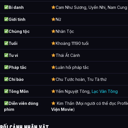
Bí danh
Cam Như Sương, Uyển Nhi, Nam Cung 
Giới tính
Nữ
Chủng tộc
Nhân Tộc
Tuổi
Khoảng 11190 tuổi
Tu vi
Thái Ất Cảnh
Pháp tắc
Luân hồi pháp tắc
Chí bảo
Chu Tước hoàn, Tru Tà thứ
Tông Môn
Yểm Nguyệt Tông,
Lạc Vân Tông
Diễn viên đóng
Kim Thần (Mọi người có thể đọc Profile
phim
Viện Movie
)
BỐI CẢNH NHÂN VẬT