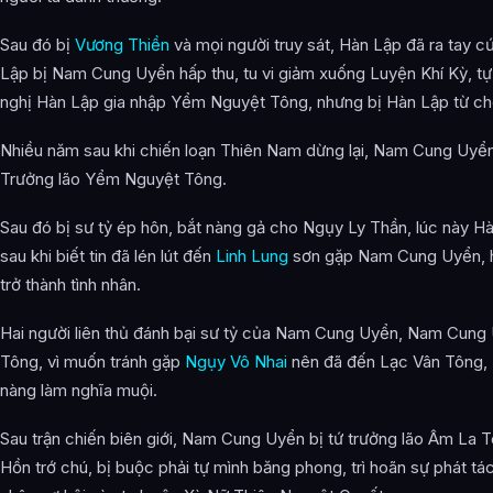
Sau đó bị
Vương Thiền
và mọi người truy sát, Hàn Lập đã ra tay c
Lập bị Nam Cung Uyển hấp thu, tu vi giảm xuống Luyện Khí Kỳ, t
nghị Hàn Lập gia nhập Yểm Nguyệt Tông, nhưng bị Hàn Lập từ ch
Nhiều năm sau khi chiến loạn Thiên Nam dừng lại, Nam Cung Uyển
Trưởng lão Yểm Nguyệt Tông.
Sau đó bị sư tỷ ép hôn, bắt nàng gả cho Ngụy Ly Thần, lúc này H
sau khi biết tin đã lén lút đến
Linh Lung
sơn gặp Nam Cung Uyển, ha
trở thành tình nhân.
Hai người liên thủ đánh bại sư tỷ của Nam Cung Uyển, Nam Cung
Tông, vì muốn tránh gặp
Ngụy Vô Nhai
nên đã đến Lạc Vân Tông, 
nàng làm nghĩa muội.
Sau trận chiến biên giới, Nam Cung Uyển bị tứ trưởng lão Âm La 
Hồn trớ chú, bị buộc phải tự mình băng phong, trì hoãn sự phát t