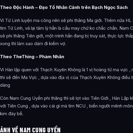
Theo Độc Hành – Đạo Tổ Nhân Cảnh trên Bạch Ngọc Sách
Vì Tử Linh luyện ma công nên sẽ phi thăng Ma giới. Thêm nữa HL
tìm Tử Linh, vả lại tâm lý hắn là cầu may chứ ko chắc chắn. Nam 
sẽ phi thăng Tiên giới, một mình hắn đang bị truy sát, thực lực th
xong thì làm sao dám đi kiếm vợ.
Theo TheThing – Phàm Nhân
Vì Hàn lập quen với Thạch Xuyên Không là 1 vị hoàng tử ma vực ,
thì sẽ đến Ma Vực , dựa vào địa vị của Thạch Xuyên Không điều tr
dàng
Còn Nam Cung Uyển phi thăng thì sẽ lọt vào Tiên Giới , Hàn Lập 
với Tiên Cung , dựa vào cái gì mà tìm NCU , biển người mênh mông ,
kim đáy bể.
ẢNH VỀ NAM CUNG UYỂN