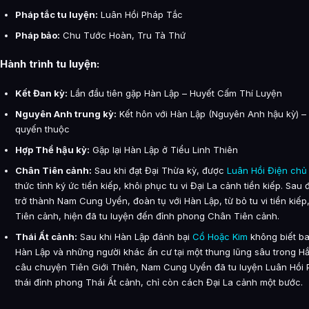
Pháp tắc tu luyện:
Luân Hồi Pháp Tắc
Pháp bảo:
Chu Tước Hoàn, Tru Tà Thứ
Hành trình tu luyện:
Kết Đan kỳ:
Lần đầu tiên gặp Hàn Lập – Huyết Cấm Thí Luyện
Nguyên Anh trung kỳ:
Kết hôn với Hàn Lập (Nguyên Anh hậu kỳ) –
quyến thuộc
Hợp Thể hậu kỳ:
Gặp lại Hàn Lập ở Tiểu Linh Thiên
Chân Tiên cảnh:
Sau khi đạt Đại Thừa kỳ, được
Luân Hồi Điện chủ
thức tỉnh ký ức tiền kiếp, khôi phục tu vi Đại La cảnh tiền kiếp. Sa
trở thành Nam Cung Uyển, đoàn tụ với Hàn Lập, từ bỏ tu vi tiền kiếp
Tiên cảnh, hiện đã tu luyện đến đỉnh phong Chân Tiên cảnh.
Thái Ất cảnh:
Sau khi Hàn Lập đánh bại
Cổ Hoặc Kim
không biết b
Hàn Lập và những người khác ẩn cư tại một thung lũng sâu trong H
câu chuyện Tiên Giới Thiên, Nam Cung Uyển đã tu luyện Luân Hồi 
thái đỉnh phong Thái Ất cảnh, chỉ còn cách Đại La cảnh một bước.