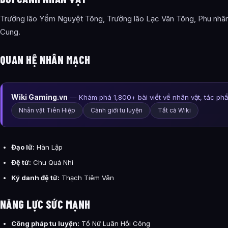
Trưởng lão Yểm Nguyệt Tông, Trưởng lão Lạc Vân Tông, Phu nh
Cung.
QUAN HỆ NHÂN MẠCH
Wiki Gaming.vn
— Khám phá 1,800+ bài viết về nhân vật, tác ph
Nhân vật Tiên Hiệp
Cảnh giới tu luyện
Tất cả Wiki
Đạo lữ:
Hàn Lập
Đệ tử:
Chu Quả Nhi
Ký danh đệ tử:
Thạch Tiêm Vân
NĂNG LỰC SỨC MẠNH
Công pháp tu luyện:
Tố Nữ Luân Hồi Công