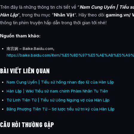
Trên đây là những thông tin chi tiết về “
Nam Cung Uyển | Tiểu s
Hàn Lập
“, trong thu mục “
Nhân Vật
“. Hãy theo dõi
gaming.vn/ 
thông tin phim truyện hấp dẫn trong thời gian tới nhé!
Nguồn tham khảo:
南宫婉 – Baike.Baidu.com,
https://baike.baidu.com/item/%E5%8D%97%E5%AE%AB%E5%A9%
BÀI VIẾT LIÊN QUAN
Nam Cung Uyển | Tiểu sử hồng nhan đạo lữ của Hàn Lập
Hàn Lập | Wiki Tiểu sử nam chính Phàm Nhân Tu Tiên
Tử Linh Tiên Tử | Tiểu sử Uông Ngưng vợ của Hàn Lập
Băng Phượng Tiên Tử – Sơ lược tiểu sử tri kỷ của Hàn Lập
CÂU HỎI THƯỜNG GẶP