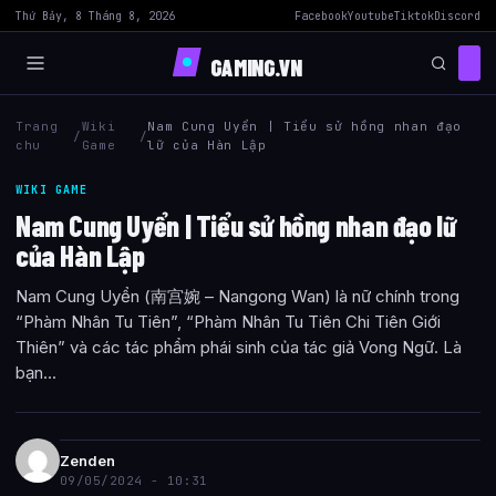
Thứ Bảy, 8 Tháng 8, 2026
Facebook
Youtube
Tiktok
Discord
GAMING.VN
Trang
Wiki
Nam Cung Uyển | Tiểu sử hồng nhan đạo
/
/
chu
Game
lữ của Hàn Lập
WIKI GAME
Nam Cung Uyển | Tiểu sử hồng nhan đạo lữ
của Hàn Lập
Nam Cung Uyển (南宫婉 – Nangong Wan) là nữ chính trong
“Phàm Nhân Tu Tiên”, “Phàm Nhân Tu Tiên Chi Tiên Giới
Thiên” và các tác phẩm phái sinh của tác giả Vong Ngữ. Là
bạn...
Zenden
09/05/2024 - 10:31