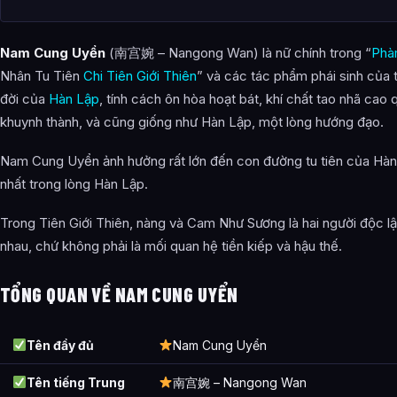
Luận bàn: Vì sao Hàn Lập không tìm nàng mà đi tìm Tử Linh ?
Nam Cung Uyển
(南宫婉 – Nangong Wan) là nữ chính trong “
Phà
Ảnh về Nam Cung Uyển
Nhân Tu Tiên
Chi Tiên Giới Thiên
” và các tác phẩm phái sinh của 
Cinematic Hàn Lập cứu nàng
đời của
Hàn Lập
, tính cách ôn hòa hoạt bát, khí chất tao nhã ca
khuynh thành, và cũng giống như Hàn Lập, một lòng hướng đạo.
Bài Viết Liên Quan
Câu Hỏi Thường Gặp
Nam Cung Uyển ảnh hưởng rất lớn đến con đường tu tiên của Hàn 
nhất trong lòng Hàn Lập.
Nam Cung Uyển là ai?
Trong Tiên Giới Thiên, nàng và Cam Như Sương là hai người độc lậ
Cảnh giới tu luyện của Nam Cung Uyển như thế nào?
nhau, chứ không phải là mối quan hệ tiền kiếp và hậu thế.
Nam Cung Uyển xuất hiện trong tác phẩm nào?
TỔNG QUAN VỀ NAM CUNG UYỂN
Các mối quan hệ quan trọng của Nam Cung Uyển là gì?
Thông tin về Nam Cung Uyển được tổng hợp từ đâu?
Tên đầy đủ
Nam Cung Uyển
Tên tiếng Trung
南宫婉 – Nangong Wan