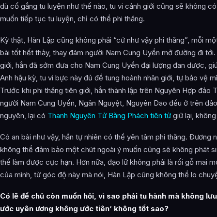
dù cố gắng tu luyện như thế nào, tu vi cảnh giới cũng sẽ không c
muốn tiếp tục tu luyện, chỉ có thể phi thăng.
Kỳ thật, Hàn Lập cũng không phải “cứ như vậy phi thăng”, mỗi một
bài tốt hết thảy, thay đám người Nam Cung Uyển mở đường đi tới. 
giới, hắn đã sớm đưa cho Nam Cung Uyển đại lượng đan dược, giú
Anh hậu kỳ, tu vi bực này đủ để tung hoành nhân giới, tự bảo vệ m
Trước khi phi thăng tiên giới, hắn thành lập trên Nguyên Hợp đả
người Nam Cung Uyển, Ngân Nguyệt, Nguyên Dao đều ở trên đảo t
nguyên, lại có
Thanh Nguyên Tử
Băng Phách tiên tử
giữ lại, khôn
Có an bài như vậy, hắn tự nhiên có thể yên tâm phi thăng. Đương n
không thể đảm bảo một chút ngoài ý muốn cũng sẽ không phát si
thể làm được cực hạn. Hơn nữa, đạo lữ không phải là rối gỗ mai 
của mình, từ góc độ này mà nói, Hàn Lập cũng không thể lo chuyệ
Có lẽ đề chủ còn muốn hỏi, vì sao phải tu hành mà không lưu l
ước uyên ương không ước tiên’ không tốt sao?