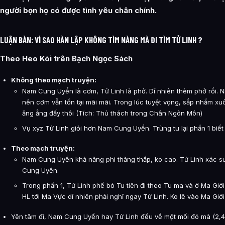
người bọn họ có được tình yêu chân chính.
LUẬN BÀN: VÌ SAO HÀN LẬP KHÔNG TÌM NÀNG MÀ ĐI TÌM TỬ LINH ?
Theo Heo Kòi trên Bạch Ngọc Sách
Không theo mạch truyện:
Nam Cung Uyển là cơm, Tử Linh là phở. Dĩ nhiên thèm phở rồi.
nên cơm vẫn tồn tại mãi mãi. Trong lúc tuyệt vọng, sắp nhắm x
ăng ẳng đấy thôi (Tích: Thủ thách trong Chân Ngôn Môn)
Vụ xyz Tử Linh giỏi hơn Nam Cung Uyển. Trùng tu lại phần 1 biết 
Theo mạch truyện:
Nam Cung Uyển khả năng phi thăng thấp, ko cao. Tử Linh xác s
Cung Uyển.
Trong phần 1, Tử Linh phế bỏ Tu tiên đi theo Tu ma và ở Ma Giới 
HL tới Ma Vực dĩ nhiên phải nghĩ ngay Tử Linh. Ko lẽ vào Ma Gi
Yên tâm đi, Nam Cung Uyển hay Tử Linh đều về một mối đó mà (2,4,6