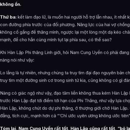
không ổn.
Thứ ba:
kết làm đạo lữ, là muốn hai người hỗ trợ lẫn nhau, ít nhất 
con đường phía trước của đối phương. Năng lực của hai vợ chồng
không cố gắng đề thăng mình, ngược lại một lòng một dạ kéo châ
mạnh, để cho hắn cùng mình tụt lại phía sau, có thể sao?
Khi Hàn Lập Phi thăng Linh giới, hỏi Nam Cung Uyển có phải đang 
nàng nói như vậy:
Lo lắng là tự nhiên, nhưng chúng ta truy tìm đại đạo nguyên bản ch
truy tìm một đường sinh cơ trong sinh tử kia, cũng không có gì đá
Nàng có giác ngộ như vậy, đạo tâm liền không thua kém Hàn Lập 
trước Hàn Lập đạt tới điểm tới hạn của Phi Thăng, như vậy lựa c
Hàn Lập, không chút do dự phi thăng, ở thượng giới chờ Hàn Lập. 
đẳng, tích cực, mạnh hơn cả “‘Chỉ ước uyên ương không ước tiên” 
Tóm lại, Nam Cung Uyển rất tốt, Hàn Lập cũng rất tốt, “bỏ lạ