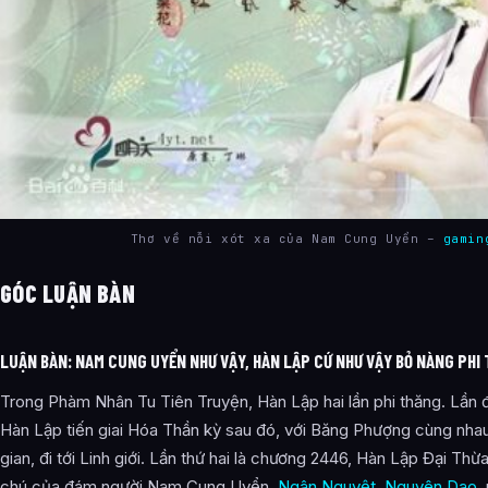
Thơ về nỗi xót xa của Nam Cung Uyển –
gamin
GÓC LUẬN BÀN
LUẬN BÀN: NAM CUNG UYỂN NHƯ VẬY, HÀN LẬP CỨ NHƯ VẬY BỎ NÀNG PHI
Trong Phàm Nhân Tu Tiên Truyện, Hàn Lập hai lần phi thăng. Lần đ
Hàn Lập tiến giai Hóa Thần kỳ sau đó, với Băng Phượng cùng nhau,
gian, đi tới Linh giới. Lần thứ hai là chương 2446, Hàn Lập Đại Th
chú của đám người Nam Cung Uyển,
Ngân Nguyệt
,
Nguyên Dao
,