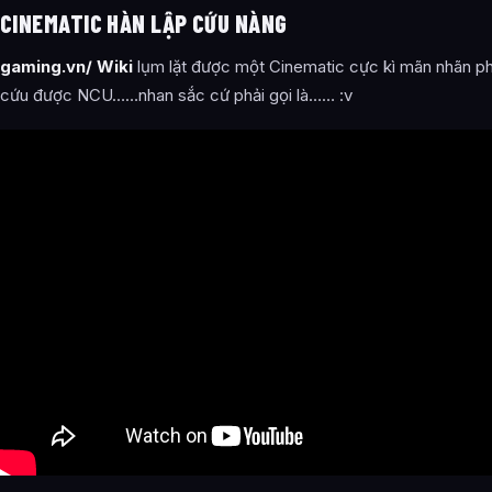
CINEMATIC HÀN LẬP CỨU NÀNG
gaming.vn/ Wiki
lụm lặt được một Cinematic cực kì mãn nhãn ph
cứu được NCU……nhan sắc cứ phải gọi là…… :v