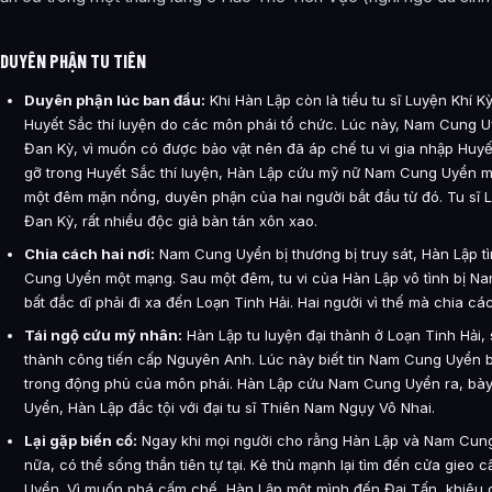
DUYÊN PHẬN TU TIÊN
Duyên phận lúc ban đầu:
Khi Hàn Lập còn là tiểu tu sĩ Luyện Khí K
Huyết Sắc thí luyện do các môn phái tổ chức. Lúc này, Nam Cung Uyể
Đan Kỳ, vì muốn có được bảo vật nên đã áp chế tu vi gia nhập Huyết
gỡ trong Huyết Sắc thí luyện, Hàn Lập cứu mỹ nữ Nam Cung Uyển một
một đêm mặn nồng, duyên phận của hai người bắt đầu từ đó. Tu sĩ 
Đan Kỳ, rất nhiều độc giả bàn tán xôn xao.
Chia cách hai nơi:
Nam Cung Uyển bị thương bị truy sát, Hàn Lập tì
Cung Uyển một mạng. Sau một đêm, tu vi của Hàn Lập vô tình bị N
bất đắc dĩ phải đi xa đến Loạn Tinh Hải. Hai người vì thế mà chia các
Tái ngộ cứu mỹ nhân:
Hàn Lập tu luyện đại thành ở Loạn Tinh Hải,
thành công tiến cấp Nguyên Anh. Lúc này biết tin Nam Cung Uyển bị
trong động phủ của môn phái. Hàn Lập cứu Nam Cung Uyển ra, bày
Uyển, Hàn Lập đắc tội với đại tu sĩ Thiên Nam Ngụy Vô Nhai.
Lại gặp biến cố:
Ngay khi mọi người cho rằng Hàn Lập và Nam Cung
nữa, có thể sống thần tiên tự tại. Kẻ thù mạnh lại tìm đến cửa gie
Uyển. Vì muốn phá cấm chế, Hàn Lập một mình đến Đại Tấn, khiêu 