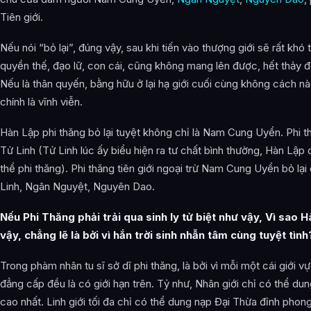
Tiên giới.
Nếu nói “bỏ lại”, đúng vậy, sau khi tiến vào thượng giới sẽ rất khó 
quyền thế, đạo lữ, con cái, cũng không mang lên được, hết thảy đề
Nếu là thân quyến, bằng hữu ở lại hạ giới cuối cùng không cách nà
chính là vĩnh viễn.
Hàn Lập phi thăng bỏ lại tuyệt không chỉ là Nam Cung Uyển. Phi thă
Tử Linh (Tử Linh lúc ấy biểu hiện ra tư chất bình thường, Hàn Lập
thể phi thăng). Phi thăng tiên giới ngoại trừ Nam Cung Uyển bỏ lạ
Linh, Ngân Nguyệt, Nguyên Dao.
Nếu Phi Thăng phải trải qua sinh ly tử biệt như vậy, Vì sao
vậy, chẳng lẽ là bởi vì hắn trời sinh nhẫn tâm cùng tuyệt tìn
Trong phàm nhân tu sĩ sở dĩ phi thăng, là bởi vì mỗi một cái giới v
đẳng cấp đều là có giới hạn trên. Tỷ như, Nhân giới chỉ có thể du
cao nhất. Linh giới tối đa chỉ có thể dung nạp Đại Thừa đỉnh phong 