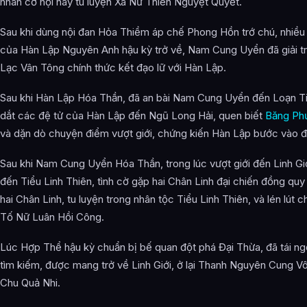
nhân cơ hội này tu luyện Xà Nữ Thiên Nguyệt Quyết.
Sau khi dùng nội đan Hỏa Thiềm áp chế Phong Hồn trớ chú, nhiều
của Hàn Lập Nguyên Anh hậu kỳ trở về, Nam Cung Uyển đã giải tr
Lạc Vân Tông chính thức kết đạo lữ với Hàn Lập.
Sau khi Hàn Lập Hóa Thần, đã an bài Nam Cung Uyển đến Loạn Tin
dắt các đệ tử của Hàn Lập đến Ngũ Long Hải, quen biết
Băng Ph
và dặn dò chuyện điểm vượt giới, chứng kiến Hàn Lập bước vào đi
Sau khi Nam Cung Uyển Hóa Thần, trong lúc vượt giới đến Linh Gi
đến Tiểu Linh Thiên, tình cờ gặp hai Chân Linh đại chiến đồng quy
hai Chân Linh, tu luyện trong nhân tộc Tiểu Linh Thiên, và lén lút 
Tố Nữ Luân Hồi Công.
Lúc Hợp Thể hậu kỳ chuẩn bị bế quan đột phá Đại Thừa, đã tái n
tìm kiếm, được mang trở về Linh Giới, ở lại Thanh Nguyên Cung Vô
Chu Quả Nhi.