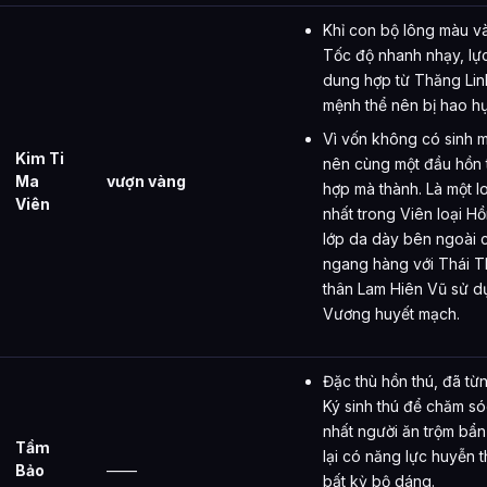
Khỉ con bộ lông màu và
Tốc độ nhanh nhạy, lực
dung hợp từ Thăng Linh
mệnh thể nên bị hao hụt
Vì vốn không có sinh mệ
Kim Ti
nên cùng một đầu hồn 
Ma
vượn vàng
hợp mà thành. Là một lo
Viên
nhất trong Viên loại H
lớp da dày bên ngoài 
ngang hàng với Thái T
thân Lam Hiên Vũ sử d
Vương huyết mạch.
Đặc thù hồn thú, đã từ
Ký sinh thú để chăm só
nhất người ăn trộm bẩn 
Tầm
lại có năng lực huyễn 
Bảo
——
bất kỳ bộ dáng.