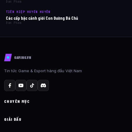
Ban Pham
TIÊN HIỆP HUYỀN HUYỄN
Các cấp bậc cảnh giới Con Đường Bá Chủ
Ban Pham
GAMING.VN
Tin tức Game & Esport hàng đầu Việt Nam
CHUYÊN MỤC
GIẢI ĐẤU