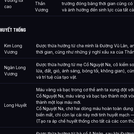
Vương tối
Thần
trường đóng băng thời gian cũng có t
cao
Vương
và ảnh hưởng đến sinh lực của tất cả
HUYẾT THỐNG
Kim Long
Được thừa hưởng từ cha mình là Đường Vũ Lân, an
Vương
thời gian, cũng như những ý nghĩ xấu xa của Thầ
Được thừa hưởng từ mẹ Cổ Nguyệt Na, cô kiểm so
Ngân Long
lửa, đất, gió, ánh sáng, bóng tối, không gian), c
Vương
và trí tuệ của tạo vật.
Máu vàng và bạc trong cơ thể anh ta xung đột vớ
Cổ Nguyệt Na, máu vàng và bạc tạo thành một vò
thành một loại máu mới.
Long Huyết
Cổ Nguyệt Na, chờ hai dòng máu hoàn toàn dung 
biến mất, chỉ còn lại cái này mới tinh huyết mạc
(Tạo ra áp chế huyết thống cho tất cả các con thú
Được thừa hưởng từ bà cố A Ngân, sau khi Đường