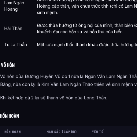
Lam Ngân
Hoàng cấp thần, vẫn chưa thức tỉnh (chỉ có Lam 
Hoàng
sinh mệnh.
Được thừa hưởng từ ông nội của mình, thần biển Đ
Hải Thần
khuếch đại các hồn sư và hồn thú của biển.
Tu La Thần
Một sức mạnh thần thánh khác được thừa hưởng từ
VÕ HỒN
Võ hồn của Đường Huyền Vũ có 1 nửa là Ngân Văn Lam Ngân Thảo 
Băng, nửa còn lại là Kim Văn Lam Ngân Thảo thiên về sinh mệnh v
Khi kết hợp cả 2 lại sẽ thành võ hồn của Long Thần.
HỒN HOÀN
HỒN HOÀN
MÀU SẮC (CẤP ĐỘ)
YẾU TỐ