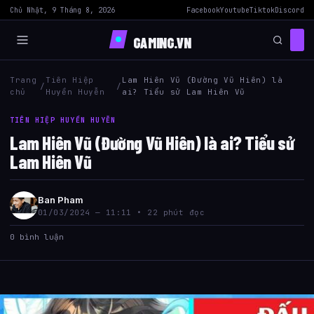
Chủ Nhật, 9 Tháng 8, 2026
Facebook
Youtube
Tiktok
Discord
GAMING.VN
Trang
Tiên Hiệp
Lam Hiên Vũ (Đường Vũ Hiên) là
/
/
chủ
Huyền Huyễn
ai? Tiểu sử Lam Hiên Vũ
TIÊN HIỆP HUYỀN HUYỄN
Lam Hiên Vũ (Đường Vũ Hiên) là ai? Tiểu sử
Lam Hiên Vũ
Ban Pham
01/03/2024 — 11:11 • 22 phút đọc
0 bình luận