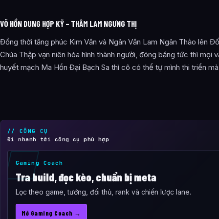
VÕ HỒN DUNG HỢP KỸ – THÂM LAM NGƯNG THỊ
Đồng thời tăng phúc Kim Văn và Ngân Văn Lam Ngân Thảo lên Đ
Chúa Thập vạn niên hóa hình thành người, đóng băng tức thì mọi v
huyết mạch Ma Hồn Đại Bạch Sa thì cô có thể tự mình thi triển m
// CÔNG CỤ
Đi nhanh tới công cụ phù hợp
Gaming Coach
Tra build, đọc kèo, chuẩn bị meta
Lọc theo game, tướng, đối thủ, rank và chiến lược lane.
Mở Gaming Coach →