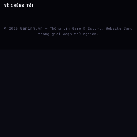
VỀ CHÚNG TÔI
Gaming.vn
© 2026
— Thông tin Game & Esport. Website đang
trong giai đoạn thử nghiệm.