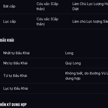
Cửu sắc (Cấp
Làm Chủ Lực Lượng H
Bát cấp
thần)
Diệt
Cửu sắc (Cấp
Lục cấp
Làm chủ Lực lượng Sá
thần)
ĐẤU KHẢI
Nhất tự Đấu Khải
Long
Nhị tự Đấu Khải
Quỷ Long
Không biết, do Đường Vũ L
Tứ tự Đấu Khải
dung hợp
Lục tự Đấu Khải
HỒN KỸ DUNG HỢP