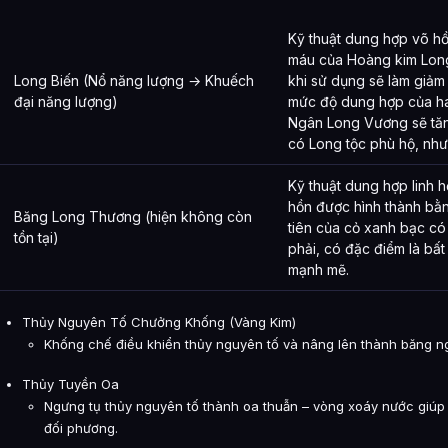
Kỹ thuật dung hợp võ hồ
máu của Hoàng kim Lon
Long Biến (Nổ năng lượng → Khuếch
khi sử dụng sẽ làm giảm
đại năng lượng)
mức độ dung hợp của h
Ngân Long Vương sẽ tăng
có Long tộc phù hộ, như
Kỹ thuật dung hợp linh h
hồn được hình thành bằ
Băng Long Thương (hiện không còn
tiên của cỏ xanh bạc có
tồn tại)
phải, có đặc điểm là bấ
mạnh mẽ.
Thủy Nguyên Tố Chưởng Khống (Vàng Kim)
Khống chế điều khiển thủy nguyên tố và nâng lên thành băng n
Thủy Tuyền Oa
Ngưng tụ thủy nguyên tố thành oa thuẫn – vòng xoáy nước giúp
đối phương.