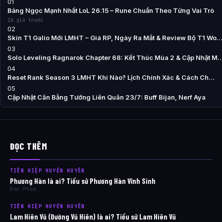
01
Bảng Ngọc Mạnh Nhất LoL 26.15 – Rune Chuẩn Theo Từng Vai Trò
16 giờ trước
02
Skin T1 Galio Mới LMHT – Giá RP, Ngày Ra Mắt & Review Bộ T1 Wo
03
Solo Leveling Ragnarok Chapter 68: Kết Thúc Mùa 2 & Cập Nhật M
04
Reset Rank Season 3 LMHT Khi Nào? Lịch Chính Xác & Cách Ch…
05
Cập Nhật Cân Bằng Tướng Liên Quân 23/7: Buff Bijan, Nerf Aya
ĐỌC THÊM
TIÊN HIỆP HUYỀN HUYỄN
Phương Hàn là ai? Tiểu sử Phương Hàn Vĩnh Sinh
Ban Pham
TIÊN HIỆP HUYỀN HUYỄN
Lam Hiên Vũ (Đường Vũ Hiên) là ai? Tiểu sử Lam Hiên Vũ