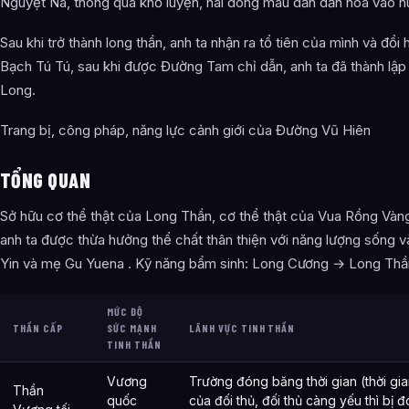
Nguyệt Na, thông qua khổ luyện, hai dòng máu dần dần hòa vào h
Sau khi trở thành long thần, anh ta nhận ra tổ tiên của mình và đổ
Bạch Tú Tú, sau khi được Đường Tam chỉ dẫn, anh ta đã thành lậ
Long.
Trang bị, công pháp, năng lực cảnh giới của Đường Vũ Hiên
TỔNG QUAN
Sở hữu cơ thể thật của Long Thần, cơ thể thật của Vua Rồng Vàng
anh ta được thừa hưởng thể chất thân thiện với năng lượng sống và
Yin và mẹ Gu Yuena . Kỹ năng bẩm sinh: Long Cương → Long Thầ
MỨC ĐỘ
THẦN CẤP
SỨC MẠNH
LÃNH VỰC TINH THẦN
TINH THẦN
Vương
Trường đóng băng thời gian (thời gian
Thần
quốc
của đối thủ, đối thủ càng yếu thì bị