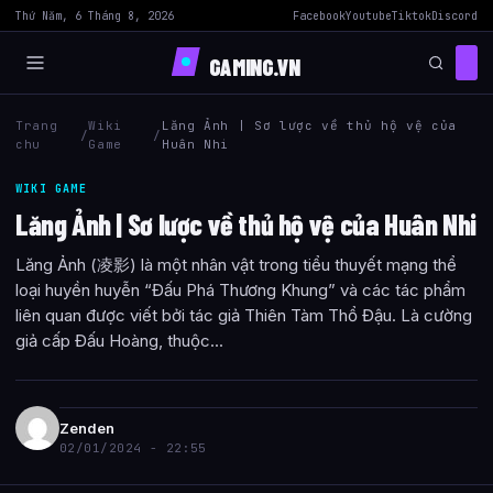
Thứ Năm, 6 Tháng 8, 2026
Facebook
Youtube
Tiktok
Discord
GAMING.VN
Trang
Wiki
Lăng Ảnh | Sơ lược về thủ hộ vệ của
/
/
chu
Game
Huân Nhi
WIKI GAME
Lăng Ảnh | Sơ lược về thủ hộ vệ của Huân Nhi
Lăng Ảnh (凌影) là một nhân vật trong tiểu thuyết mạng thể
loại huyền huyễn “Đấu Phá Thương Khung” và các tác phẩm
liên quan được viết bởi tác giả Thiên Tàm Thổ Đậu. Là cường
giả cấp Đấu Hoàng, thuộc...
Zenden
02/01/2024 - 22:55