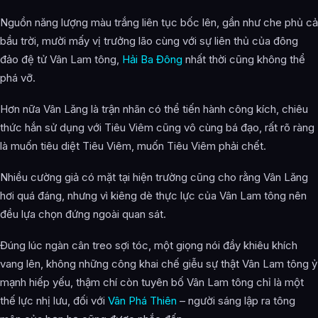
Nguồn năng lượng màu trắng liên tục bốc lên, gần như che phủ cả
bầu trời, mười mấy vị trưởng lão cùng với sự liên thủ của đông
đảo đệ tử Vân Lam tông,
Hải Ba Đông
nhất thời cũng không thể
phá vỡ.
Hơn nữa Vân Lăng là trận nhãn có thể tiến hành công kích, chiêu
thức hắn sử dụng với Tiêu Viêm cũng vô cùng bá đạo, rất rõ ràng
là muốn tiêu diệt Tiêu Viêm, muốn Tiêu Viêm phải chết.
Nhiều cường giả có mặt tại hiện trường cũng cho rằng Vân Lăng
hơi quá đáng, nhưng vì kiêng dè thực lực của Vân Lam tông nên
đều lựa chọn đứng ngoài quan sát.
Đúng lúc ngàn cân treo sợi tóc, một giọng nói đầy khiêu khích
vang lên, không những công khai chế giễu sự thật Vân Lam tông ỷ
mạnh hiếp yếu, thậm chí còn tuyên bố Vân Lam tông chỉ là một
thế lực nhị lưu, đối với
Vân Phá Thiên
– người sáng lập ra tông