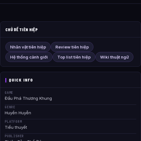
CHỦ ĐỀ TIÊN HIỆP
Nhân vật tiên hiệp
Review tiên hiệp
Hệ thống cảnh giới
Top list tiên hiệp
Wiki thuật ngữ
QUICK INFO
GAME
Đấu Phá Thương Khung
GENRE
Huyền Huyễn
PLATFORM
Tiểu thuyết
PUBLISHER