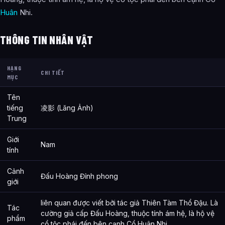
Huân
Nhi.
THÔNG TIN NHÂN VẬT
HẠNG
CHI TIẾT
MỤC
Tên
tiếng
凌影 (Lăng Ảnh)
Trung
Giới
Nam
tính
Cảnh
Đấu Hoàng Đỉnh phong
giới
liên quan được viết bởi tác giả Thiên Tàm Thổ Đậu. Là
Tác
cường giả cấp Đấu Hoàng, thuộc tính ám hệ, là hộ vệ
phẩm
cổ tộc phái đến bên cạnh Cổ Huân Nhi.