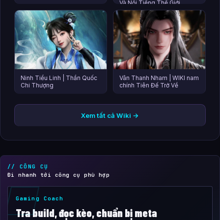
Và Nổi Tiếng Thế Giới
Ninh Tiểu Linh | Thần Quốc
Vân Thanh Nham | WIKI nam
Chi Thượng
chính Tiên Đế Trở Về
Xem tất cả Wiki →
// CÔNG CỤ
Đi nhanh tới công cụ phù hợp
Gaming Coach
Tra build, đọc kèo, chuẩn bị meta