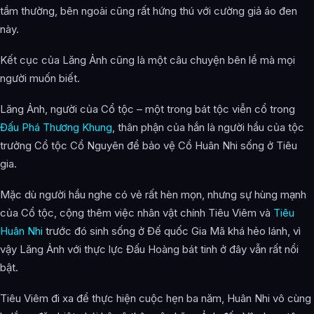
tầm thường, bên ngoài cũng rất hứng thú với cường giả áo đen
này.
Kết cục của Lăng Ảnh cũng là một câu chuyện bên lề mà mọi
người muốn biết.
Lăng Ảnh, người của Cổ tộc – một trong bát tộc viễn cổ trong
Đấu Phá Thương Khung
, thân phận của hắn là người hầu của tộc
trưởng Cổ tộc Cổ Nguyên để bảo vệ Cổ Huân Nhi sống ở Tiêu
gia.
Mặc dù người hầu nghe có vẻ rất hèn mọn, nhưng sự hùng mạnh
của Cổ tộc, cộng thêm việc nhân vật chính Tiêu Viêm và
Tiêu
Huân Nhi
trước đó sinh sống ở Đế quốc Gia Mã khá hẻo lánh, vì
vậy Lăng Ảnh với thực lực Đấu Hoàng bát tinh ở đây vẫn rất nổi
bật.
Tiêu Viêm đi xa để thực hiện cuộc hẹn ba năm, Huân Nhi vô cùng