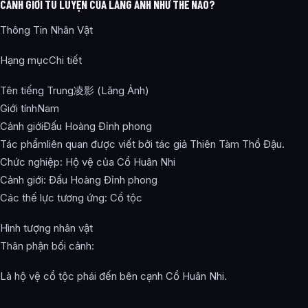
CẢNH GIỚI TU LUYỆN CỦA LĂNG ẢNH NHƯ THẾ NÀO?
Thông Tin Nhân Vật
Hạng mụcChi tiết
Tên tiếng Trung凌影 (Lăng Ảnh)
Giới tínhNam
Cảnh giớiĐấu Hoàng Đỉnh phong
Tác phẩmliên quan được viết bởi tác giả Thiên Tàm Thổ Đậu.
Chức nghiệp: Hộ vệ của Cổ Huân Nhi
Cảnh giới: Đấu Hoàng Đỉnh phong
Các thế lực tương ứng: Cổ tộc
Hình tượng nhân vật
Thân phận bối cảnh:
Là hộ vệ cổ tộc phái đến bên cạnh Cổ Huân Nhi.