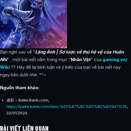
Bạn nghĩ sao về “
Lăng Ảnh | Sơ lược về thủ hộ vệ của Huân
Nhi
” , một bài viết nằm trong mục “
Nhân Vật
” của
gaming.vn/
Wiki
?? Hãy để lại bình luận và ý kiến của bạn về bài viết này
ngay bên dưới nhé. ^^~
Nguồn tham khảo:
凌影 – Baike.Baidu.com,
https://baike.baidu.com/item/%E5%87%8C%E5%BD%B1/8471226
,
02/01/2024.
BÀI VIẾT LIÊN QUAN