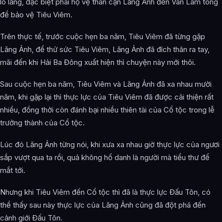
lo lắng, đặc biệt phái hộ vệ thân cận Lăng Ảnh đến Vân Lam tông
để bảo vệ Tiêu Viêm.
Trên thực tế, trước cuộc hẹn ba năm, Tiêu Viêm đã từng gặp
Lăng Ảnh, để thử sức Tiêu Viêm, Lăng Ảnh đã đích thân ra tay,
mãi đến khi Hải Ba Đông xuất hiện thì chuyện này mới thôi.
Sau cuộc hẹn ba năm, Tiêu Viêm và Lăng Ảnh đã xa nhau mười
năm, khi gặp lại thì thực lực của Tiêu Viêm đã được cải thiện rất
nhiều, đồng thời còn đánh bại nhiều thiên tài của Cổ tộc trong lễ
trưởng thành của Cổ tộc.
Lúc đó Lăng Ảnh từng nói, khi xưa xa nhau giờ thực lực của ngươi
sắp vượt qua ta rồi, quả không hổ danh là người mà tiểu thư để
mắt tới.
Nhưng khi Tiêu Viêm đến Cổ tộc thì đã là thực lực Đấu Tôn, có
thể thấy sau này thực lực của Lăng Ảnh cũng đã đột phá đến
cảnh giới Đấu Tôn.