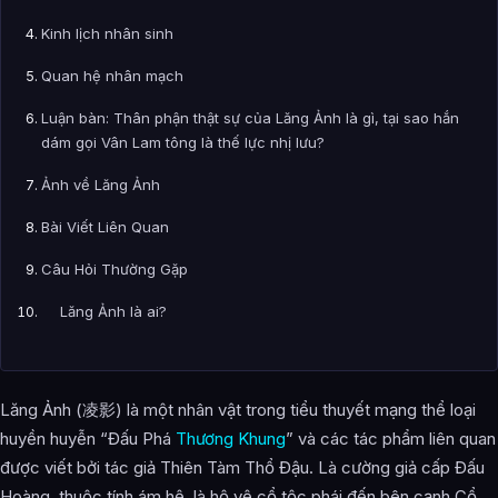
Kinh lịch nhân sinh
Quan hệ nhân mạch
Luận bàn: Thân phận thật sự của Lăng Ảnh là gì, tại sao hắn
dám gọi Vân Lam tông là thế lực nhị lưu?
Ảnh về Lăng Ảnh
Bài Viết Liên Quan
Câu Hỏi Thường Gặp
Lăng Ảnh là ai?
Cảnh giới tu luyện của Lăng Ảnh như thế nào?
Lăng Ảnh xuất hiện trong tác phẩm nào?
Lăng Ảnh (凌影) là một nhân vật trong tiểu thuyết mạng thể loại
huyền huyễn “Đấu Phá
Thương Khung
” và các tác phẩm liên quan
Thông tin về Lăng Ảnh được tổng hợp từ đâu?
được viết bởi tác giả Thiên Tàm Thổ Đậu. Là cường giả cấp Đấu
Hoàng, thuộc tính ám hệ, là hộ vệ cổ tộc phái đến bên cạnh Cổ