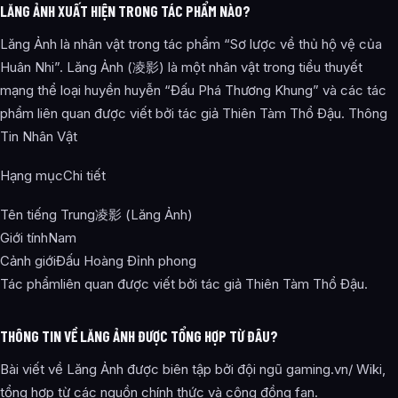
LĂNG ẢNH XUẤT HIỆN TRONG TÁC PHẨM NÀO?
Lăng Ảnh là nhân vật trong tác phẩm “Sơ lược về thủ hộ vệ của
Huân Nhi”. Lăng Ảnh (凌影) là một nhân vật trong tiểu thuyết
mạng thể loại huyền huyễn “Đấu Phá Thương Khung” và các tác
phẩm liên quan được viết bởi tác giả Thiên Tàm Thổ Đậu. Thông
Tin Nhân Vật
Hạng mụcChi tiết
Tên tiếng Trung凌影 (Lăng Ảnh)
Giới tínhNam
Cảnh giớiĐấu Hoàng Đỉnh phong
Tác phẩmliên quan được viết bởi tác giả Thiên Tàm Thổ Đậu.
THÔNG TIN VỀ LĂNG ẢNH ĐƯỢC TỔNG HỢP TỪ ĐÂU?
Bài viết về Lăng Ảnh được biên tập bởi đội ngũ gaming.vn/ Wiki,
tổng hợp từ các nguồn chính thức và cộng đồng fan.