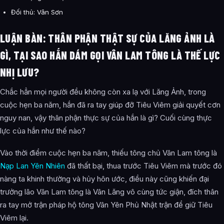
Đối thủ: Vân Sơn
LUẬN BÀN: THÂN PHẬN THẬT SỰ CỦA LĂNG ẢNH LÀ
GÌ, TẠI SAO HẮN DÁM GỌI VÂN LAM TÔNG LÀ THẾ LỰC
NHỊ LƯU?
Chắc hẳn mọi người đều không còn xa lạ với Lăng Ảnh, trong
cuộc hẹn ba năm, hắn đã ra tay giúp đỡ Tiêu Viêm giải quyết cơn
nguy nan, vậy thân phận thực sự của hắn là gì? Cuối cùng thực
lực của hắn như thế nào?
Vào thời điểm cuộc hẹn ba năm, thiếu tông chủ Vân Lam tông là
Nạp Lan Yên Nhiên
đã thất bại, thua trước Tiêu Viêm mà trước đó
nàng ta khinh thường và hủy hôn ước, điều này cũng khiến đại
trưởng lão Vân Lam tông là Vân Lăng vô cùng tức giận, đích thân
ra tay mở trận pháp hộ tông Vân Yên Phủ Nhật trận để giữ Tiêu
Viêm lại.