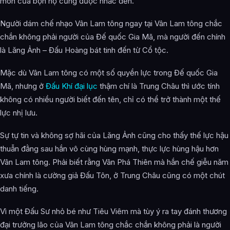
môn của bọn họ cũng được nhắc đến.
Người dám chế nhạo Vân Lam tông ngay tại Vân Lam tông chắc
chắn không phải người của Đế quốc Gia Mã, mà người đến chính
là Lăng Ảnh – Đấu Hoàng bát tinh đến từ Cổ tộc.
Mặc dù Vân Lam tông có một số quyền lực trong Đế quốc Gia
Mã, nhưng ở
Đấu Khí đại lục
thậm chí là Trung Châu thì ước tính
không có nhiều người biết đến tên, chỉ có thể trở thành một thế
lực nhị lưu.
Sự tự tin và không sợ hãi của Lăng Ảnh cũng cho thấy thế lực hậu
thuẫn đằng sau hắn vô cùng hùng mạnh, thực lực hùng hậu hơn
Vân Lam tông. Phải biết rằng Vân Phá Thiên mà hắn chế giễu năm
xưa chính là cường giả Đấu Tôn, ở Trung Châu cũng có một chút
danh tiếng.
Vì một Đấu Sư nhỏ bé như Tiêu Viêm mà tùy ý ra tay đánh thương
đại trưởng lão của Vân Lam tông chắc chắn không phải là người