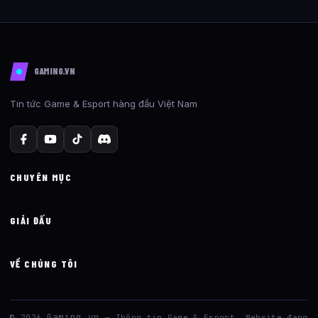
GAMING.VN
Tin tức Game & Esport hàng đầu Việt Nam
CHUYÊN MỤC
GIẢI ĐẤU
VỀ CHÚNG TÔI
Gaming.vn
© 2026
— Thông tin Game & Esport. Website đang