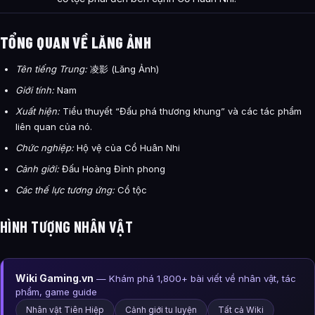
TỔNG QUAN VỀ LĂNG ẢNH
Tên tiếng Trung:
凌影 (Lăng Ảnh)
Giới tính:
Nam
Xuất hiện:
Tiểu thuyết “Đấu phá thương khung” và các tác phẩm
liên quan của nó.
Chức nghiệp:
Hộ vệ của Cổ Huân Nhi
Cảnh giới:
Đấu Hoàng Đỉnh phong
Các thế lực tương ứng:
Cổ tộc
HÌNH TƯỢNG NHÂN VẬT
Wiki Gaming.vn
— Khám phá 1,800+ bài viết về nhân vật, tác
phẩm, game guide
Nhân vật Tiên Hiệp
Cảnh giới tu luyện
Tất cả Wiki