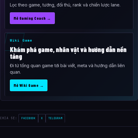
Lọc theo game, tướng, đối thủ, rank và chiến lược lane.
Mở Gaming Coach →
Wiki Game
Khám phá game, nhân vật và hướng dẫn nền
tảng
Đi từ tổng quan game tới bài viết, meta và hướng dẫn liên
quan.
Mở Wiki Game →
CHIA SE:
FACEBOOK
X
TELEGRAM