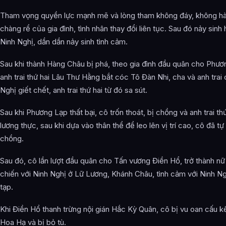
Tham vọng quyền lực mạnh mẽ và lòng tham không đáy, không hài
chàng rể của gia đình, tình nhân thay đổi liên tục. Sau đó nảy sinh 
Ninh Nghị, dần dần nảy sinh tình cảm.
Sau khi thành Hàng Châu bị phá, theo gia đình đầu quân cho Phươ
anh trai thứ hai Lâu Thư Hằng bắt cóc Tô Đàn Nhi, cha và anh trai 
Nghị giết chết, anh trai thứ hai từ đó sa sút.
Sau khi Phương Lạp thất bại, cô trốn thoát, bị chồng và anh trai thứ
lương thực, sau khi dựa vào thân thể để leo lên vị trí cao, cô đã tự
chồng.
Sau đó, cô lần lượt đầu quân cho Tấn vương Điền Hổ, trở thành nữ
chiến với Ninh Nghị ở Lữ Lương, Khánh Châu, tình cảm với Ninh Ng
tạp.
Khi Điền Hổ thanh trừng nội gián Hắc Kỳ Quân, cô bị vu oan cấu k
Hoa Hạ và bị bỏ tù.