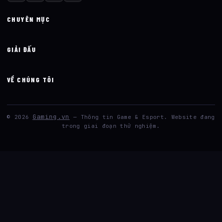
CHUYÊN MỤC
GIẢI ĐẤU
VỀ CHÚNG TÔI
Gaming.vn
© 2026
— Thông tin Game & Esport. Website đang
trong giai đoạn thử nghiệm.