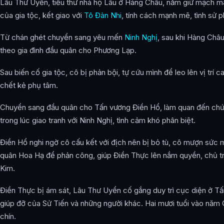
Lâu Thư Uyển, tiểu thư nhà họ Lâu ở Hàng Châu, nắm giữ mạch m
của gia tộc, kết giao với
Tô Đàn Nhi
, tính cách mạnh mẽ, tình sử p
Từ chán ghét chuyển sang yêu mến
Ninh Nghị
, sau khi Hàng Châu
theo gia đình đầu quân cho Phương Lạp.
Sau biến cố gia tộc, cô bị phản bội, tự cứu mình để leo lên vị trí ca
chết kẻ phụ tâm.
Chuyển sang đầu quân cho Tấn vương Điền Hổ, làm quan đến chứ
trong lúc giao tranh với Ninh Nghị, tình cảm khó phân biệt.
Điền Hổ nghi ngờ cô cấu kết với địch nên bị bỏ tù, cô mượn sức
quân Hoa Hạ để phản công, giúp Điền Thực lên nắm quyền, chủ t
Kim.
Điền Thực bị ám sát, Lâu Thư Uyển cố gắng duy trì cục diện ở Tấn
giúp đỡ của Sử Tiến và những người khác. Hai mươi tuổi vào năm
chín.