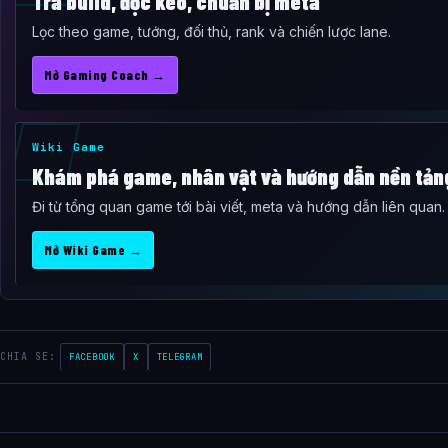
Tra build, đọc kèo, chuẩn bị meta
Lọc theo game, tướng, đối thủ, rank và chiến lược lane.
Mở Gaming Coach →
Wiki Game
Khám phá game, nhân vật và hướng dẫn nền tản
Đi từ tổng quan game tới bài viết, meta và hướng dẫn liên quan.
Mở Wiki Game →
CHIA SE:
FACEBOOK
X
TELEGRAM