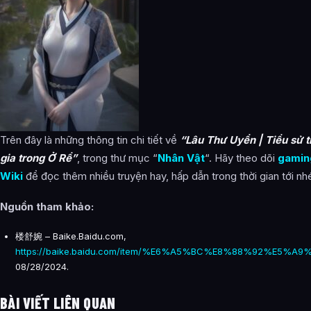
Trên đây là những thông tin chi tiết về
“Lâu Thư Uyển | Tiểu sử t
gia trong Ở Rể”
, trong thư mục “
Nhân Vật
“. Hãy theo dõi
gamin
Wiki
để đọc thêm nhiều truyện hay, hấp dẫn trong thời gian tới nh
Nguồn tham khảo
:
楼舒婉 – Baike.Baidu.com,
https://baike.baidu.com/item/%E6%A5%BC%E8%88%92%E5%A9
08/28/2024.
BÀI VIẾT LIÊN QUAN