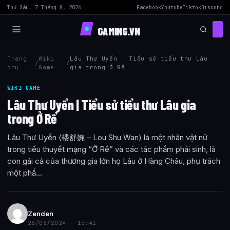
Thứ Sáu, 7 Tháng 8, 2026
Facebook
Youtube
Tiktok
Discord
GAMING.VN
Trang
Wiki
Lâu Thư Uyển | Tiểu sử tiểu thư Lâu
/
/
chu
Game
gia trong Ở Rể
WIKI GAME
Lâu Thư Uyển | Tiểu sử tiểu thư Lâu gia
trong Ở Rể
Lâu Thư Uyển (楼舒婉 – Lou Shu Wan) là một nhân vật nữ
trong tiểu thuyết mạng “Ở Rể” và các tác phẩm phái sinh, là
con gái cả của thương gia lớn họ Lâu ở Hàng Châu, phụ trách
một phầ...
Zenden
28/08/2024 - 15:41