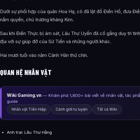
Dưới sự phối hợp của quân Hoa Hạ, cô đã lật đổ Điền Hổ, đưa Điề
nắm quyền, chủ trương kháng Kim.
Sau khi Điền Thực bị ám sát, Lâu Thư Uyển đã cố gắng duy trì tình
địa với sự giúp đỡ của Sử Tiến và những người khác.
Hai mươi tuổi vào năm Cảnh Hãn thứ chín.
QUAN HỆ NHÂN VẬT
Wiki Gaming.vn
— Khám phá 1,800+ bài viết về nhân vật, tác ph
guide
Nhân vật Tiên Hiệp
Cảnh giới tu luyện
Tất cả Wiki
Anh trai: Lâu Thư Hằng