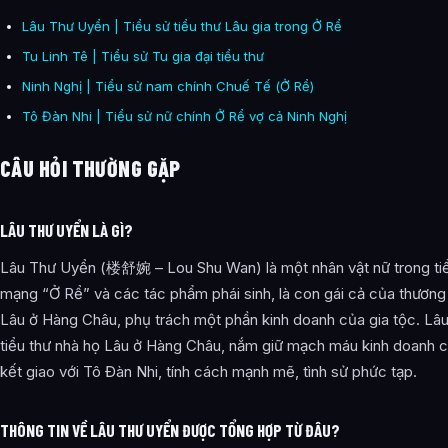
Lâu Thư Uyển | Tiểu sử tiểu thư Lâu gia trong Ở Rể
Tu Linh Tê | Tiểu sử Tu gia đại tiểu thư
Ninh Nghị | Tiểu sử nam chính Chuế Tế (Ở Rể)
Tô Đàn Nhi | Tiểu sử nữ chính Ở Rể vợ cả Ninh Nghị
CÂU HỎI THƯỜNG GẶP
LÂU THƯ UYỂN LÀ GÌ?
Lâu Thư Uyển (楼舒婉 – Lou Shu Wan) là một nhân vật nữ trong tiể
mạng “Ở Rể” và các tác phẩm phái sinh, là con gái cả của thương 
Lâu ở Hàng Châu, phụ trách một phần kinh doanh của gia tộc. Lâ
tiểu thư nhà họ Lâu ở Hàng Châu, nắm giữ mạch máu kinh doanh c
kết giao với Tô Đàn Nhi, tính cách mạnh mẽ, tình sử phức tạp.
THÔNG TIN VỀ LÂU THƯ UYỂN ĐƯỢC TỔNG HỢP TỪ ĐÂU?