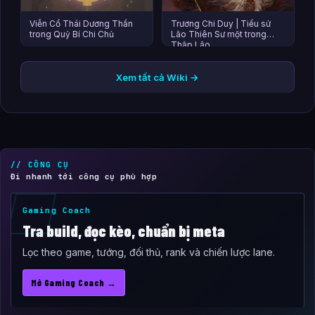
Viễn Cổ Thái Dương Thần
Trương Chi Duy | Tiểu sử
trong Quỷ Bí Chi Chủ
Lão Thiên Sư một trong
Thập Lão
Xem tất cả Wiki →
// CÔNG CỤ
Đi nhanh tới công cụ phù hợp
Gaming Coach
Tra build, đọc kèo, chuẩn bị meta
Lọc theo game, tướng, đối thủ, rank và chiến lược lane.
Mở Gaming Coach →