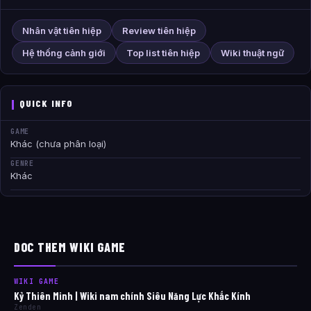
Nhân vật tiên hiệp
Review tiên hiệp
Hệ thống cảnh giới
Top list tiên hiệp
Wiki thuật ngữ
QUICK INFO
GAME
Khác (chưa phân loại)
GENRE
Khác
DOC THEM WIKI GAME
WIKI GAME
Kỷ Thiên Minh | Wiki nam chính Siêu Năng Lực Khắc Kính
Zenden