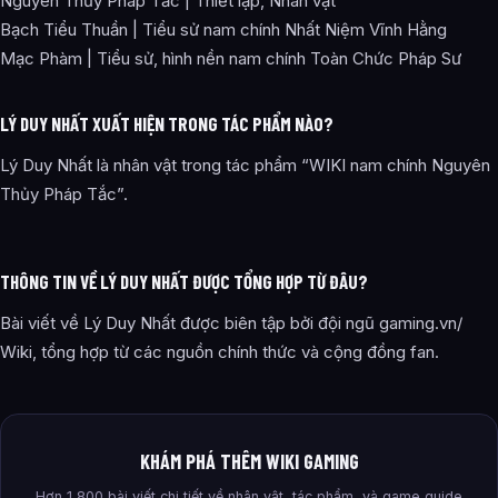
Nguyên Thủy Pháp Tắc | Thiết lập, Nhân vật
Bạch Tiểu Thuần | Tiểu sử nam chính Nhất Niệm Vĩnh Hằng
Mạc Phàm | Tiểu sử, hình nền nam chính Toàn Chức Pháp Sư
LÝ DUY NHẤT XUẤT HIỆN TRONG TÁC PHẨM NÀO?
Lý Duy Nhất là nhân vật trong tác phẩm “WIKI nam chính Nguyên
Thủy Pháp Tắc”.
THÔNG TIN VỀ LÝ DUY NHẤT ĐƯỢC TỔNG HỢP TỪ ĐÂU?
Bài viết về Lý Duy Nhất được biên tập bởi đội ngũ gaming.vn/
Wiki, tổng hợp từ các nguồn chính thức và cộng đồng fan.
KHÁM PHÁ THÊM WIKI GAMING
Hơn 1,800 bài viết chi tiết về nhân vật, tác phẩm, và game guide