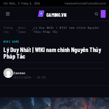
Chủ Nhật, 9 Tháng 8, 2026
Facebook
Youtube
Tiktok
Discord
GAMING.VN
Trang
Wiki
Lý Duy Nhất | WIKI nam chính Nguyên
/
/
chu
Game
Thủy Pháp Tắc
WIKI GAME
Lý Duy Nhất | WIKI nam chính Nguyên Thủy
Pháp Tắc
Zenden
13/11/2025 - 22:03