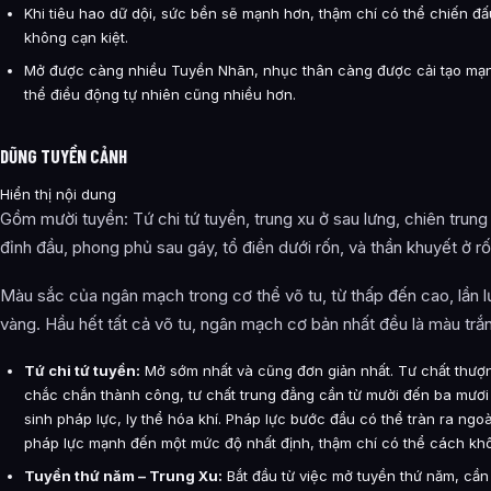
Khi tiêu hao dữ dội, sức bền sẽ mạnh hơn, thậm chí có thể chiến đ
không cạn kiệt.
Mở được càng nhiều Tuyền Nhãn, nhục thân càng được cải tạo mạ
thể điều động tự nhiên cũng nhiều hơn.
DŨNG TUYỀN CẢNH
Hiển thị nội dung
Gồm mười tuyền: Tứ chi tứ tuyền, trung xu ở sau lưng, chiên trung
đỉnh đầu, phong phủ sau gáy, tổ điền dưới rốn, và thần khuyết ở rố
Màu sắc của ngân mạch trong cơ thể võ tu, từ thấp đến cao, lần lư
vàng. Hầu hết tất cả võ tu, ngân mạch cơ bản nhất đều là màu trắ
Tứ chi tứ tuyền:
Mở sớm nhất và cũng đơn giản nhất. Tư chất thượ
chắc chắn thành công, tư chất trung đẳng cần từ mười đến ba mươi
sinh pháp lực, ly thể hóa khí. Pháp lực bước đầu có thể tràn ra ngoài
pháp lực mạnh đến một mức độ nhất định, thậm chí có thể cách khôn
Tuyền thứ năm – Trung Xu:
Bắt đầu từ việc mở tuyền thứ năm, cần