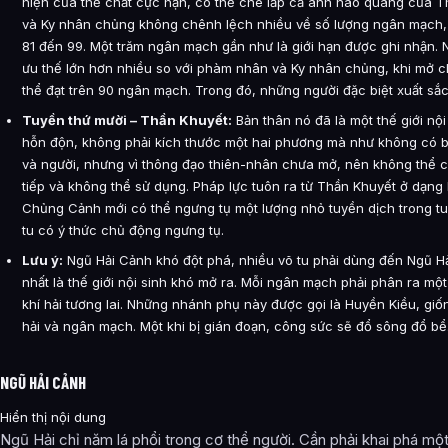
hiện của thể chất cực hạn, có thể che lấp cả ánh hào quang của T
và Ky nhân chủng không chênh lệch nhiều về số lượng ngân mạch,
81 đến 99. Một trăm ngân mạch gần như là giới hạn được ghi nhận. N
ưu thế lớn hơn nhiều so với phàm nhân và Ky nhân chủng, khi mở c
thể đạt trên 90 ngân mạch. Trong đó, những người đặc biệt xuất sắc
Tuyền thứ mười – Thần Khuyết:
Bản thân nó đã là một thế giới nội 
hỗn độn, không phải kích thước một hai phương mà như không có bờ 
và người, nhưng vì thông đạo thiên-nhân chưa mở, nên không thể 
tiếp và không thể sử dụng. Pháp lực tuôn ra từ Thần Khuyết ở dạng 
Chủng Cảnh mới có thể ngưng tụ một lượng nhỏ tuyền dịch trong tu
tu có ý thức chủ động ngưng tụ.
Lưu ý:
Ngũ Hải Cảnh khó đột phá, nhiều võ tu phải dùng đến Ngũ Hả
nhất là thế giới nội sinh khó mở ra. Mỗi ngân mạch phải phân ra mộ
khí hải tương lai. Những nhánh phụ này được gọi là Huyền Kiều, giố
hải và ngân mạch. Một khi bị gián đoạn, công sức sẽ đổ sông đổ bể
NGŨ HẢI CẢNH
Hiển thị nội dung
Ngũ Hải chỉ năm lá phổi trong cơ thể người. Cần phải khai phá một