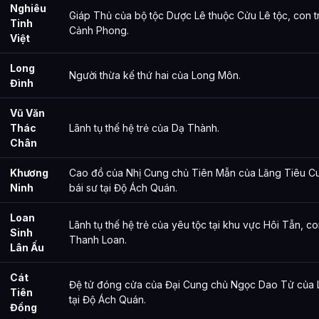
Nghiêu
Giáp Thủ của bộ tộc Dược Lê thuộc Cửu Lê tộc, con tr
Tinh
Cảnh Phong.
Việt
Long
Người thừa kế thứ hai của Long Môn.
Đình
Vũ Văn
Thác
Lãnh tụ thế hệ trẻ của Dạ Thành.
Chân
Khương
Cao đồ của Nhị Cung chủ Tiên Mẫn của Lăng Tiêu Cu
Ninh
bái sư tại Độ Ách Quán.
Loan
Lãnh tụ thế hệ trẻ của yêu tộc tại khu vực Hôi Tẫn, 
Sinh
Thanh Loan.
Lân Ấu
Cát
Đệ tử đóng cửa của Đại Cung chủ Ngọc Dao Tử của L
Tiên
tại Độ Ách Quán.
Đồng