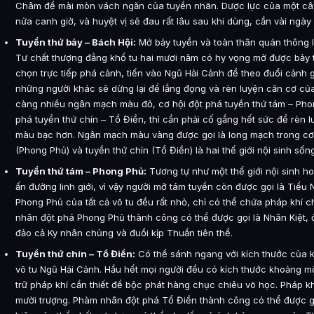
Châm để mài mòn vách ngăn của tuyền nhãn. Dược lực của một cây
nửa canh giờ, và huyệt vị sẽ đau rất lâu sau khi dùng, cần vài ngày
Tuyền thứ bảy – Bách Hội:
Mở bảy tuyền và toàn thân quán thông l
Tư chất thượng đẳng khổ tu hai mươi năm có hy vọng mở được bảy 
chọn trực tiếp phá cảnh, tiến vào Ngũ Hải Cảnh để theo đuổi cảnh g
những người khác sẽ dừng lại để lắng đọng và rèn luyện căn cơ củ
càng nhiều ngân mạch màu đỏ, cơ hội đột phá tuyền thứ tám – Pho
phá tuyền thứ chín – Tổ Điền, thì cần phải cố gắng hết sức để rèn
màu bạc hơn. Ngân mạch màu vàng được gọi là long mạch trong cơ 
(Phong Phủ) và tuyền thứ chín (Tổ Điền) là hai thế giới nội sinh sống
Tuyền thứ tám – Phong Phủ:
Tương tự như một thế giới nội sinh ho
ấn đường linh giới, vì vậy người mở tám tuyền còn được gọi là Tiểu 
Phong Phủ của tất cả võ tu đều rất nhỏ, chỉ có thể chứa pháp khí 
nhân đột phá Phong Phủ thành công có thể được gọi là Nhân Kiệt, 
đảo cả Ky nhân chủng và đuổi kịp Thuần tiên thể.
Tuyền thứ chín – Tổ Điền:
Có thể sánh ngang với kích thước của kh
võ tu Ngũ Hải Cảnh. Hầu hết mọi người đều có kích thước khoảng mộ
trữ pháp khí cần thiết để bộc phát hàng chục chiêu võ học. Pháp k
mười trượng. Phàm nhân đột phá Tổ Điền thành công có thể được gọ