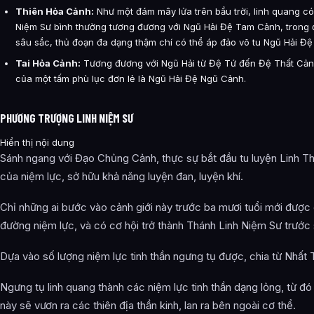
Thiên Hỏa Cảnh:
Như một đám mây lửa trên bầu trời, linh quang c
Niệm Sư bình thường tương đương với Ngũ Hải Đệ Tam Cảnh, trong 
sâu sắc, thủ đoạn đa dạng thậm chí có thể áp đảo võ tu Ngũ Hải Đ
Tai Hỏa Cảnh:
Tương đương với Ngũ Hải từ Đệ Tứ đến Đệ Thất Cảnh
của một tấm phù lục đơn lẻ là Ngũ Hải Đệ Ngũ Cảnh.
PHƯƠNG TRƯỢNG LINH NIỆM SƯ
Hiển thị nội dung
Sánh ngang với Đạo Chủng Cảnh, thực sự bắt đầu tu luyện Linh Thầ
của niệm lực, sở hữu khả năng luyện đan, luyện khí.
Chỉ những ai bước vào cảnh giới này trước ba mươi tuổi mới được co
đường niệm lực, và có cơ hội trở thành Thánh Linh Niệm Sư trước 
Dựa vào số lượng niệm lực tinh thần ngưng tụ được, chia từ Nhất 
Ngưng tụ linh quang thành các niệm lực tinh thần dạng lỏng, từ đó
này sẽ vươn ra các thiên địa thần kinh, lan ra bên ngoài cơ thể.