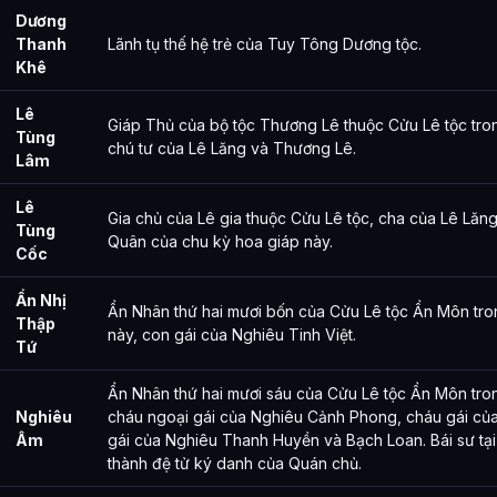
Dương
Thanh
Lãnh tụ thế hệ trẻ của Tuy Tông Dương tộc.
Khê
Lê
Giáp Thủ của bộ tộc Thương Lê thuộc Cửu Lê tộc tro
Tùng
chú tư của Lê Lăng và Thương Lê.
Lâm
Lê
Gia chủ của Lê gia thuộc Cửu Lê tộc, cha của Lê Lăn
Tùng
Quân của chu kỳ hoa giáp này.
Cốc
Ẩn Nhị
Ẩn Nhân thứ hai mươi bốn của Cửu Lê tộc Ẩn Môn tro
Thập
này, con gái của Nghiêu Tinh Việt.
Tứ
Ẩn Nhân thứ hai mươi sáu của Cửu Lê tộc Ẩn Môn tro
Nghiêu
cháu ngoại gái của Nghiêu Cảnh Phong, cháu gái của
Âm
gái của Nghiêu Thanh Huyền và Bạch Loan. Bái sư tại
thành đệ tử ký danh của Quán chủ.