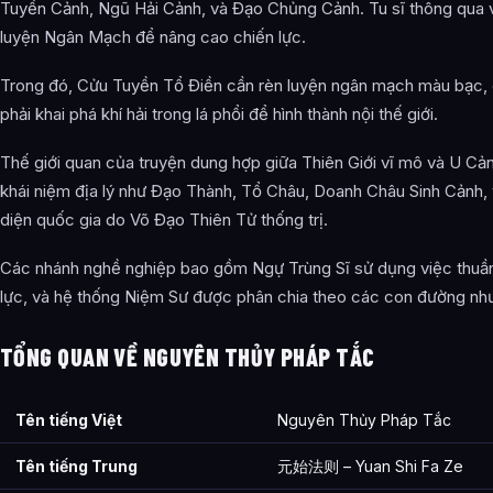
Tuyền Cảnh, Ngũ Hải Cảnh, và Đạo Chủng Cảnh. Tu sĩ thông qua 
Sinh Cảnh
luyện Ngân Mạch để nâng cao chiến lực.
Tổ Chức Thế Lực
Trong đó, Cửu Tuyền Tổ Điền cần rèn luyện ngân mạch màu bạc,
Bách Vạn Thị Tộc
phải khai phá khí hải trong lá phổi để hình thành nội thế giới.
Thiên Vạn Môn Đình
Thế giới quan của truyện dung hợp giữa Thiên Giới vĩ mô và U Cảnh
Ức Tộc
khái niệm địa lý như Đạo Thành, Tổ Châu, Doanh Châu Sinh Cảnh,
diện quốc gia do Võ Đạo Thiên Tử thống trị.
Lăng Tiêu Sinh Cảnh
Các nhánh nghề nghiệp bao gồm Ngự Trùng Sĩ sử dụng việc thuần 
Các thế lực khác
lực, và hệ thống Niệm Sư được phân chia theo các con đường nh
Ảnh về Nguyên Thủy Pháp Tắc
TỔNG QUAN VỀ NGUYÊN THỦY PHÁP TẮC
Bài Viết Liên Quan
Câu Hỏi Thường Gặp
Tên tiếng Việt
Nguyên Thủy Pháp Tắc
Nguyên Thủy Pháp Tắc là ai?
Tên tiếng Trung
元始法则 – Yuan Shi Fa Ze
Cảnh giới tu luyện của Nguyên Thủy Pháp Tắc như thế nào?