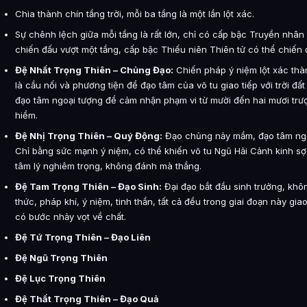
Chia thành chín tầng trời, mỗi ba tầng là một lần lột xác.
Sự chênh lệch giữa mỗi tầng là rất lớn, chỉ có cấp bậc Truyền nhâ
chiến đấu vượt một tầng, cấp bậc Thiếu niên Thiên tử có thể chiến đ
Đệ Nhất Trọng Thiên – Chủng Đạo:
Chiến pháp ý niệm lột xác thà
là cầu nối và phương tiện để đạo tâm của võ tu giao tiếp với trời đấ
đạo tâm ngoại tượng để cảm nhận phạm vi từ mười đến hai mươi trư
hiểm.
Đệ Nhị Trọng Thiên – Quý Động:
Đạo chủng nảy mầm, đạo tâm ngo
Chỉ bằng sức mạnh ý niệm, có thể khiến võ tu Ngũ Hải Cảnh kinh sợ
tâm lý nghiêm trọng, không đánh mà thắng.
Đệ Tam Trọng Thiên – Đạo Sinh:
Đại đạo bắt đầu sinh trưởng, khô
thức, pháp khí, ý niệm, tinh thần, tất cả đều trong giai đoạn này giao
có bước nhảy vọt về chất.
Đệ Tứ Trọng Thiên – Đạo Liên
Đệ Ngũ Trọng Thiên
Đệ Lục Trọng Thiên
Đệ Thất Trọng Thiên – Đạo Quả