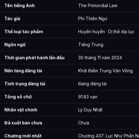
Tên tiếng Anh
The Primordial Law
Nguyên Thủy Pháp Tắc xuất hiện trong tác phẩm nào?
Tác giả
Phi Thiên Ngư
Thông tin về Nguyên Thủy Pháp Tắc được tổng hợp từ đâu?
Thể loại tác phẩm
Huyền huyễn · Dị thế đại lục
Ngôn ngữ
Tiếng Trung
Thời gian phát hành lần đầu
30 tháng 11 năm 2024
Nền tảng đăng tải
Khởi Điểm Trung Văn Võng
Tình trạng đăng tải
Đang đăng tải
Tổng số chữ
91.83 vạn
Nhân vật chính
Lý Duy Nhất
Đã xuất bản chưa
Chưa
Chương mới nhất
Chương 437: Lục Như Phần N