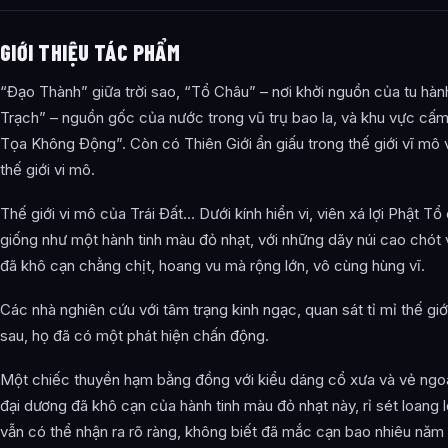
GIỚI THIỆU TÁC PHẨM
“Đạo Thành” giữa trời sao, “Tổ Châu” – nơi khởi nguồn của tu hà
Trạch” – nguồn gốc của nước trong vũ trụ bao la, và khu vực cấm
Tọa Không Động”. Còn có Thiên Giới ẩn giấu trong thế giới vĩ mô
thế giới vi mô.
Thế giới vi mô của Trái Đất… Dưới kính hiển vi, viên xá lợi Phật Tổ 
giống như một hành tinh màu đỏ nhạt, với những dãy núi cao chót
đã khô cạn chằng chịt, hoang vu mà rộng lớn, vô cùng hùng vĩ.
Các nhà nghiên cứu với tâm trạng kinh ngạc, quan sát tỉ mỉ thế giớ
sau, họ đã có một phát hiện chấn động.
Một chiếc thuyền hạm bằng đồng với kiểu dáng cổ xưa và vẻ ngoài
đại dương đã khô cạn của hành tinh màu đỏ nhạt này, rỉ sét loang
vẫn có thể nhận ra rõ ràng, không biết đã mắc cạn bao nhiêu năm 