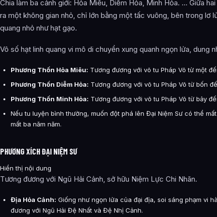
Chia làm ba cảnh giới: Hỏa Miêu, Diễm Hỏa, Minh Hỏa. … Giữa hai 
ra một không gian nhỏ, chỉ lớn bằng một tấc vuông, bên trong lơ l
quang nhỏ như hạt gạo.
Vô số hạt linh quang vi mô di chuyển xung quanh ngọn lửa, dung n
Phương Thốn Hỏa Miêu:
Tương đương với võ tu Pháp Võ từ một đế
Phương Thốn Diễm Hỏa:
Tương đương với võ tu Pháp Võ từ bốn đế
Phương Thốn Minh Hỏa:
Tương đương với võ tu Pháp Võ từ bảy đế
Nếu tu luyện bình thường, muốn đột phá lên Đại Niệm Sư có thể mất
mất ba năm năm.
PHƯƠNG XÍCH ĐẠI NIỆM SƯ
Hiển thị nội dung
Tương đương với Ngũ Hải Cảnh, sở hữu Niệm Lực Chi Nhãn.
Địa Hỏa Cảnh:
Giống như ngọn lửa của đại địa, soi sáng phạm vi 
đương với Ngũ Hải Đệ Nhất và Đệ Nhị Cảnh.