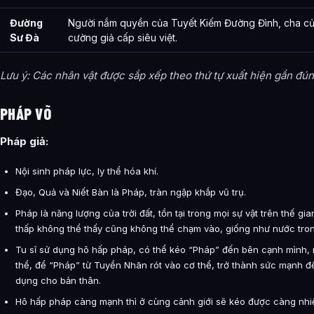
Đường
Người nắm quyền của Tuyết Kiếm Đường Đình, cha c
Sư Đà
cường giả cấp siêu việt.
Lưu ý: Các nhân vật được sắp xếp theo thứ tự xuất hiện gần đú
PHÁP VÕ
Pháp giả:
Nội sinh pháp lực, ly thể hóa khí.
Đạo, Quả và Niết Bàn là Pháp, tràn ngập khắp vũ trụ.
Pháp là năng lượng của trời đất, tồn tại trong mọi sự vật trên thế gia
thấp không thể thấy cũng không thể chạm vào, giống như nước tron
Tu sĩ sử dụng hô hấp pháp, có thể kéo “Pháp” đến bên cạnh mình,
thể, để “Pháp” từ Tuyền Nhãn rót vào cơ thể, trở thành sức mạnh đ
dụng cho bản thân.
Hô hấp pháp càng mạnh thì ở cùng cảnh giới sẽ kéo được càng nhi