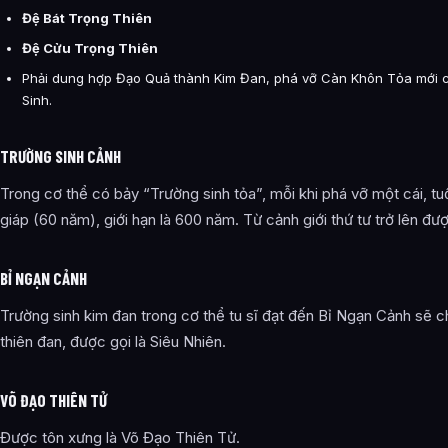
Đệ Bát Trọng Thiên
Đệ Cửu Trọng Thiên
Phải dung hợp Đạo Quả thành Kim Đan, phá vỡ Càn Khôn Tỏa mới c
Sinh.
TRƯỜNG SINH CẢNH
Trong cơ thể có bảy “Trường sinh tỏa”, mỗi khi phá vỡ một cái, t
giáp (60 năm), giới hạn là 600 năm. Từ cảnh giới thứ tư trở lên đượ
BỈ NGẠN CẢNH
Trường sinh kim đan trong cơ thể tu sĩ đạt đến Bỉ Ngạn Cảnh sẽ 
thiên đan, được gọi là Siêu Nhiên.
VÕ ĐẠO THIÊN TỬ
Được tôn xưng là Võ Đạo Thiên Tử.