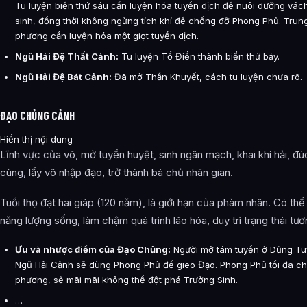
Tu luyện biển thứ sáu cần luyện hóa tuyền dịch để nuôi dưỡng vách
sinh, đồng thời không ngừng tích khí để chống đỡ Phong Phủ. Trun
phương cần luyện hóa một giọt tuyền dịch.
Ngũ Hải Đệ Thất Cảnh:
Tu luyện Tổ Điền thành biển thứ bảy.
Ngũ Hải Đệ Bát Cảnh:
Đã mở Thần Khuyết, cách tu luyện chưa rõ.
ĐẠO CHỦNG CẢNH
Hiển thị nội dung
Lĩnh vực của võ, mở tuyền huyệt, sinh ngân mạch, khai khí hải, đú
cùng, lấy võ nhập đạo, trở thành bá chủ nhân gian.
Tuổi thọ đạt hai giáp (120 năm), là giới hạn của phàm nhân. Có thể
năng lượng sống, làm chậm quá trình lão hóa, duy trì trạng thái tươn
Ưu và nhược điểm của Đạo Chủng:
Người mở tám tuyền ở Dũng Tuy
Ngũ Hải Cảnh sẽ dùng Phong Phủ để gieo Đạo. Phong Phủ tối đa ch
phương, sẽ mãi mãi không thể đột phá Trường Sinh.
…