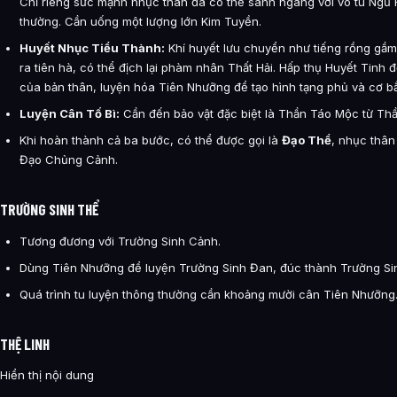
Chỉ riêng sức mạnh nhục thân đã có thể sánh ngang với võ tu Ngũ
thường. Cần uống một lượng lớn Kim Tuyền.
Huyết Nhục Tiểu Thành:
Khí huyết lưu chuyển như tiếng rồng gầm
ra tiên hà, có thể địch lại phàm nhân Thất Hải. Hấp thụ Huyết Tinh 
của bản thân, luyện hóa Tiên Nhưỡng để tạo hình tạng phủ và cơ b
Luyện Cân Tố Bì:
Cần đến bảo vật đặc biệt là Thần Táo Mộc từ Th
Khi hoàn thành cả ba bước, có thể được gọi là
Đạo Thể
, nhục thân 
Đạo Chủng Cảnh.
TRƯỜNG SINH THỂ
Tương đương với Trường Sinh Cảnh.
Dùng Tiên Nhưỡng để luyện Trường Sinh Đan, đúc thành Trường Si
Quá trình tu luyện thông thường cần khoảng mười cân Tiên Nhưỡng
THỆ LINH
Hiển thị nội dung