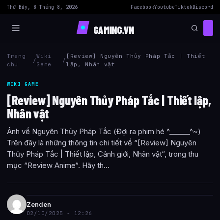
Thứ Bảy, 8 Tháng 8, 2026
Facebook
Youtube
Tiktok
Discord
GAMING.VN
Trang
Wiki
[Review] Nguyên Thủy Pháp Tắc | Thiết
/
/
chu
Game
lập, Nhân vật
WIKI GAME
[Review] Nguyên Thủy Pháp Tắc | Thiết lập,
Nhân vật
Ảnh về Nguyên Thủy Pháp Tắc (Đợi ra phim hé ^______^~)
Trên đây là những thông tin chi tiết về “[Review] Nguyên
Thủy Pháp Tắc | Thiết lập, Cảnh giới, Nhân vật“, trong thu
mục “Review Anime“. Hãy th...
Zenden
02/10/2025 - 12:26