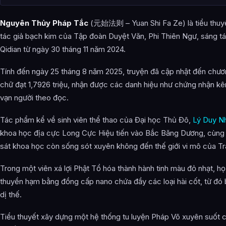
Ngự Trùng Sĩ
Nguyên Thủy Pháp Tắc
(元始法则 – Yuan Shi Fa Ze) là tiểu thuy
Phương Thốn Niệm Sư
tác giả bạch kim của Tập đoàn Duyệt Văn, Phi Thiên Ngư, sáng tá
Phương Xích Đại Niệm Sư
Qidian từ ngày 30 tháng 11 năm 2024.
Phương Trượng Linh Niệm Sư
Tính đến ngày 25 tháng 8 năm 2025, truyện đã cập nhật đến chươn
Thánh Linh Niệm Sư
chữ đạt 1,7926 triệu, nhận được các danh hiệu như chứng nhận k
vạn người theo đọc.
Đế Niệm Sư
Tác phẩm kể về sinh viên thể thao của Đại học Thủ Đô,
Lý Duy N
Luyện Thể
khoa học địa cực Long Cực Hiệu tiến vào Bắc Băng Dương, cùng 
Nhục Thân Tam Bộ
sát khoa học còn sống sót xuyên không đến thế giới vi mô của Trá
Trường Sinh Thể
Trong một viên xá lợi Phật Tổ hóa thành hành tinh màu đỏ nhạt, họ
Thệ Linh
thuyền hạm bằng đồng cấp nano chứa đầy các loại hài cốt, từ đó 
dị thế.
Thế Giới Quan
Tiểu thuyết xây dựng một hệ thống tu luyện Pháp Võ xuyên suốt 
Doanh Châu