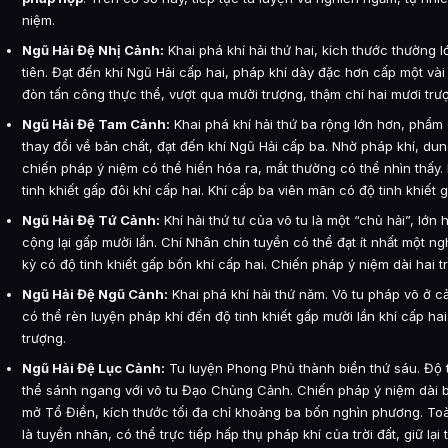
niệm.
Ngũ Hải Đệ Nhị Cảnh:
Khai phá khí hải thứ hai, kích thước thường lớ
tiên. Đạt đến khí Ngũ Hải cấp hai, pháp khí dày đặc hơn cấp một vài
đòn tấn công thực thể, vượt qua mười trượng, thậm chí hai mươi trượ
Ngũ Hải Đệ Tam Cảnh:
Khai phá khí hải thứ ba rộng lớn hơn, phẩm 
thay đổi về bản chất, đạt đến khí Ngũ Hải cấp ba. Nhờ pháp khí, dung
chiến pháp ý niệm có thể hiển hóa ra, mắt thường có thể nhìn thấy.
tinh khiết gấp đôi khí cấp hai. Khí cấp ba viên mãn có độ tinh khiết 
Ngũ Hải Đệ Tứ Cảnh:
Khí hải thứ tư của võ tu là một “chủ hải”, lớn 
cộng lại gấp mười lần. Chí Nhân chín tuyền có thể đạt ít nhất một n
kỳ có độ tinh khiết gấp bốn khí cấp hai. Chiến pháp ý niệm dài hai t
Ngũ Hải Đệ Ngũ Cảnh:
Khai phá khí hải thứ năm. Võ tu pháp võ ở c
có thể rèn luyện pháp khí đến độ tinh khiết gấp mười lần khí cấp ha
trượng.
Ngũ Hải Đệ Lục Cảnh:
Tu luyện Phong Phủ thành biển thứ sáu. Độ t
thể sánh ngang với võ tu Đạo Chủng Cảnh. Chiến pháp ý niệm dài 
mở Tổ Điền, kích thước tối đa chỉ khoảng ba bốn nghìn phương. Toà
là tuyền nhãn, có thể trực tiếp hấp thụ pháp khí của trời đất, giữ lại t