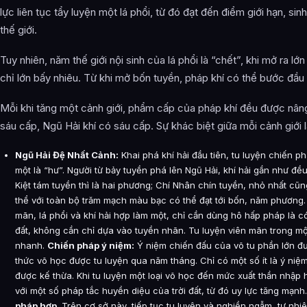
lực liên tục tẩy luyện một lá phổi, từ đó đạt đến điểm giới hạn, sin
thế giới.
Tuy nhiên, năm thế giới nội sinh của lá phổi là “chết”, khi mở ra lớ
chỉ lớn bấy nhiêu. Từ khi mở bốn tuyền, pháp khí có thể bước đầu 
Mỗi khi tăng một cảnh giới, phẩm cấp của pháp khí đều được nân
sáu cấp, Ngũ Hải khí có sáu cấp. Sự khác biệt giữa mỗi cảnh giới là
Ngũ Hải Đệ Nhất Cảnh:
Khai phá khí hải đầu tiên, tu luyện chiến p
một là “hư”. Người từ bảy tuyền phá lên Ngũ Hải, khí hải gần như đ
Kiệt tám tuyền thì là hai phương; Chí Nhân chín tuyền, nhỏ nhất cũ
thể với toàn bộ trăm mạch màu bạc có thể đạt tới bốn, năm phương. K
mãn, lá phổi và khí hải hợp làm một, chỉ cần dùng hô hấp pháp là c
đất, không cần chỉ dựa vào tuyền nhãn. Tu luyện viên mãn trong mộ
nhanh.
Chiến pháp ý niệm:
Ý niệm chiến đấu của võ tu phần lớn đư
thức võ học được tu luyện qua năm tháng. Chỉ có một số ít là ý ni
được kế thừa. Khi tu luyện một loại võ học đến mức xuất thần nhập 
với một số pháp tắc huyền diệu của trời đất, từ đó uy lực tăng mạnh
pháp hợp
. Trên cơ sở này, tiếp tục tu luyện và nghiền ngẫm, tự nhi