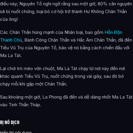
điều này; Nguyên Tổ nghi ngờ rằng sau một giờ, 80% căn nguyên
sẽ bị nuốt chửng, loại bỏ cơ hội trở thành Hư Không Chân Thần
của ông!
Các Chân Thần hùng mạnh của Nhân loại, bao gồm
Hỗn Độn
Thành Chủ
, Bành Công Chân Thần và Hắc Ám Chân Thần, đã đến
Tiểu Vũ Trụ của Nguyên Tổ, bảo vệ nó bằng cách chiến đấu với
Ma La Tát.
Lại chơi trò mèo vờn chuột, Ma La Tát chạy từ nơi này đến nơi
khác quanh Tiểu Vũ Trụ, nuốt chửng trong vài giây, sau đó bỏ
chạy mỗi khi gặp một Chân Thần.
Sau khoảng một giờ, La Phong đã đến và dễ dàng nhốt Ma La Tát
vào Tinh Thần Tháp.
BỊ NÔ DỊCH
Hiển thị nội dung