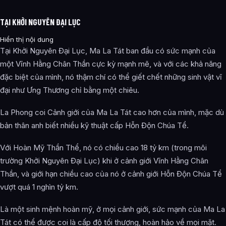
TẠI KHỞI NGUYÊN ĐẠI LỤC
Hiển thị nội dung
Tại Khởi Nguyên Đại Lục, Ma La Tát ban đầu có sức mạnh của
một Vĩnh Hằng Chân Thần cực kỳ mạnh mẽ, và với các khả năng
đặc biệt của mình, nó thậm chí có thể giết chết những sinh vật vĩ
đại như Ưng Thương chỉ bằng một chiêu.
La Phong coi Cảnh giới của Ma La Tát cao hơn của mình, mặc dù
bản thân anh biết nhiều kỹ thuật cấp Hỗn Độn Chúa Tể.
Với Hoàn Mỹ Thần Thể, nó có chiều cao 18 tỷ km (trong môi
trường Khởi Nguyên Đại Lục) khi ở cảnh giới Vĩnh Hằng Chân
Thần, và giới hạn chiều cao của nó ở cảnh giới Hỗn Độn Chúa Tể
vượt quá 1 nghìn tỷ km.
Là một sinh mệnh hoàn mỹ, ở mọi cảnh giới, sức mạnh của Ma La
Tát có thể được coi là cấp độ tối thượng, hoàn hảo về mọi mặt.