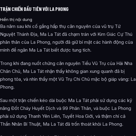
TRẬN CHIẾN ĐẦU TIÊN VỚI LA PHONG
Hiển thị nội dung
Ba năm sau khi cố gắng hấp thụ căn nguyên của vũ trụ Tử
Nguyệt Thánh Địa, Ma La Tát đã chạm trán với Kim Giác Cự Thú
phân thân của La Phong, người đã giữ bí mật các hành động của
mình để ngăn Ma La Tát biết được tung tích.
Trong khi đang nuốt chửng căn nguyên Tiểu Vũ Trụ của Hải Nha
Chân Chủ, Ma La Tát nhận thấy không gian xung quanh đã bị
phong tỏa, và nhìn thấy một Vũ Trụ Chi Chủ mặc bộ giáp vàng: La
Phong.
Sau một trận chiến kéo dài buộc Ma La Tát phải sử dụng các kỹ
năng Đốt Cháy Huyết Dịch và 99 Phân Thân, và buộc La Phong
phải sử dụng Thanh Yên Liên, Tuyết Hoa Giới, và thậm chí cả
Thần Nhãn Bí Thuật, Ma La Tát đã trốn thoát khỏi La Phong.