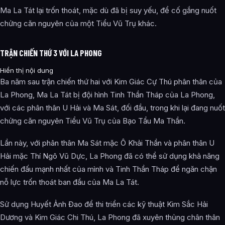
Ma La Tát lại trốn thoát, mặc dù đã bị suy yếu, để cố gắng nuốt
chửng căn nguyên của một Tiểu Vũ Trụ khác.
TRẬN CHIẾN THỨ 3 VỚI LA PHONG
Hiển thị nội dung
Ba năm sau trận chiến thứ hai với Kim Giác Cự Thú phân thân của
La Phong, Ma La Tát bị đội hình Tinh Thần Tháp của La Phong,
với các phân thân U Hải và Ma Sát, đối đầu, trong khi lại đang nuốt
chửng căn nguyên Tiểu Vũ Trụ của Bạo Tẩu Ma Thần.
Lần này, với phân thân Ma Sát mặc Ô Khải Thần và phân thân U
Hải mặc Thí Ngô Vũ Dực, La Phong đã có thể sử dụng khả năng
chiến đấu mạnh nhất của mình và Tinh Thần Tháp để ngăn chặn
nỗ lực trốn thoát ban đầu của Ma La Tát.
Sử dụng Huyết Ảnh Đao để thi triển các kỹ thuật Kim Sắc Hải
Dương và Kim Giác Chi Thú, La Phong đã xuyên thủng chân thân