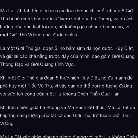
Ma La Tát đạt đến giới hạn giai đoạn 5 sau khi nuốt chửng 8 Giới
Thú bị nô dịch khác dưới sự kiểm soát của La Phong, và do ảnh
hưởng của các luật tối cao, nó không gặp phải trở ngại nào, vì
một Giới Thú Vương phải được sinh ra.
Là một Giới Thú giai đoạn 5, nó bẩm sinh đã học được Hủy Diệt,
và giữ lại các khả năng trước đây của mình, bao gồm Giới Quang
Thông Đạo và Giới Quang Lĩnh Vực.
Khi một Giới Thú giai đoạn 5 thực hiện Hủy Diệt, nó đủ mạnh để
phá hủy một Tiểu Vũ Trụ, vì vậy bạn có thể coi nó tương đương
với sức tấn công của một Hư Không Chân Thần Cực Hạn.
Khi trận chiến giữa La Phong và Ma Hách kết thúc, Ma La Tát đã
hấp thụ năng lượng của tất cả các Giới Thú, trở thành Giới Thú
Vương.
Ma La Tát xác nhận rằng nó tương đương với một Hư Không Chân