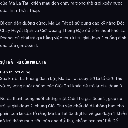
của Ma La Tát, khiến máu đen chảy ra trong thế giới xoáy nước
của Tinh Thần Tháp.
Bị dồn đến đường cùng, Ma La Tát đã sử dụng các kỹ năng Đốt
Cháy Huyết Dịch và Giới Quang Thông Đạo để trốn thoát khỏi La
Phong, dù phải trả giá bằng việc thụt lùi từ giai đoạn 3 xuống đỉnh
cao của giai đoạn 1.
SỰ TRẢ THÙ CỦA MA LA TÁT
Hiển thị nội dung
Sau khi bị La Phong đánh bại, Ma La Tát quay trở lại tổ Giới Thú
với hy vọng nuốt chửng các Giới Thú khác để trở lại giai đoạn 3.
Nó đã thành công nuốt chửng một Giới Thú giai đoạn 2, giúp nó
trở lại giai đoạn 2, nhưng Giới Thú sắp chết đó đã thông báo cho
phần còn lại của tổ rằng Ma La Tát đã thụt lùi về giai đoạn 1, khiến
nó trở thành mục tiêu của các đối thủ, chẳng hạn như Bối Đế.