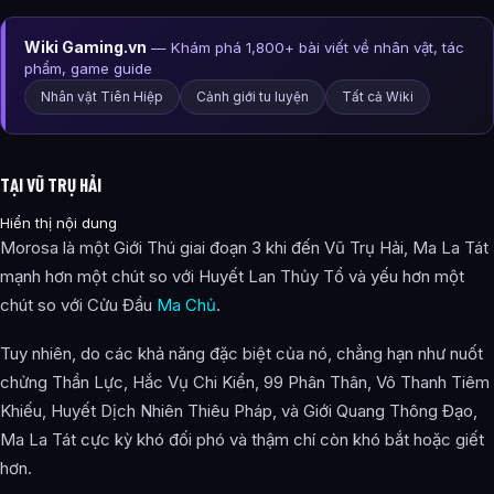
Wiki Gaming.vn
— Khám phá 1,800+ bài viết về nhân vật, tác
phẩm, game guide
Nhân vật Tiên Hiệp
Cảnh giới tu luyện
Tất cả Wiki
TẠI VŨ TRỤ HẢI
Hiển thị nội dung
Morosa là một Giới Thú giai đoạn 3 khi đến Vũ Trụ Hải, Ma La Tát
mạnh hơn một chút so với Huyết Lan Thủy Tổ và yếu hơn một
chút so với Cửu Đầu
Ma Chủ
.
Tuy nhiên, do các khả năng đặc biệt của nó, chẳng hạn như nuốt
chửng Thần Lực, Hắc Vụ Chi Kiển, 99 Phân Thân, Vô Thanh Tiêm
Khiếu, Huyết Dịch Nhiên Thiêu Pháp, và Giới Quang Thông Đạo,
Ma La Tát cực kỳ khó đối phó và thậm chí còn khó bắt hoặc giết
hơn.