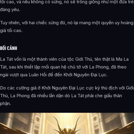
tối cao, và nếu không có sừng, nó sẽ trông giống như một đứa trẻ
đáng yêu.
Tuy nhiên, với hai chiếc sừng đó, nó lại mang một quyền uy hoàng
giả tối cao.
BỐI CẢNH
La Tát vốn là một thành viên của tộc Giới Thú, tên thật là Ma La
Tát, sau khi thiết lập mối quan hệ chủ tớ với La Phong, đã theo
ngài vượt qua Luân Hồi để đến Khởi Nguyên Đại Lục.
Do các cường giả ở Khởi Nguyên Đại Lục cực kỳ thù địch với Giới
Thú, La Phong đã nhiều lần dặn dò La Tát phải che giấu thân
phận.