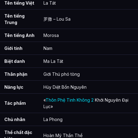
Tên tiếng Việt
La Tát
Thông tin về Ma La Tát (Morosa) được tổng hợp từ đâu?
Tên tiếng
罗撒 – Lou Sa
Trung
Tên tiếng Anh
Morosa
Giới tính
Nam
Biệt danh
Ma La Tát
Thân phận
Giới Thú phó tòng
Năng lực
Hủy Diệt Bổn Nguyên
«
Thôn Phệ Tinh Không 2
Khởi Nguyên Đại
Tác phẩm
Lục»
Chủ nhân
La Phong
Thể chất đặc
Hoàn Mỹ Thần Thể