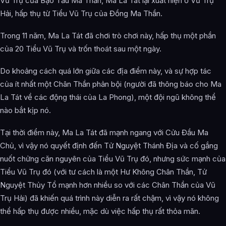
Vũ Trụ của Bạo Tẩu Ma Thần, Ma La Tát lại xuất hiện ở Vũ Trụ
Hải, hấp thụ từ Tiểu Vũ Trụ của Đồng Ma Thần.
Trong 11 năm, Ma La Tát đã chơi trò chơi này, hấp thụ một phần
của 20 Tiểu Vũ Trụ và trốn thoát sau một ngày.
Do khoảng cách quá lớn giữa các địa điểm này, và sự hợp tác
của ít nhất một Chân Thần phản bội (người đã thông báo cho Ma
La Tát về các động thái của La Phong), một đội ngũ không thể
nào bắt kịp nó.
Tại thời điểm này, Ma La Tát đã mạnh ngang với Cửu Đầu Ma
Chủ, vì vậy nó quyết định đến Tử Nguyệt Thánh Địa và cố gắng
nuốt chửng căn nguyên của Tiểu Vũ Trụ đó, nhưng sức mạnh của
Tiểu Vũ Trụ đó (với tư cách là một Hư Không Chân Thần, Tử
Nguyệt Thủy Tổ mạnh hơn nhiều so với các Chân Thần của Vũ
Trụ Hải) đã khiến quá trình này diễn ra rất chậm, vì vậy nó không
thể hấp thụ được nhiều, mặc dù việc hấp thụ rất thỏa mãn.