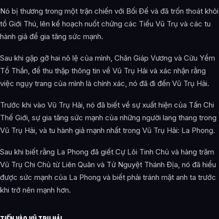
Nó bị thương trong một trận chiến với Bối Đế và đã trốn thoát khỏi
tổ Giới Thú, lên kế hoạch nuốt chửng các Tiểu Vũ Trụ và các tu
hành giả để gia tăng sức mạnh.
Sau khi gặp gỡ hai nô lệ của mình, Chân Giáp Vương và Cừu Yểm
Tổ Thần, để thu thập thông tin về Vũ Trụ Hải và xác nhận rằng
việc ngụy trang của mình là chính xác, nó đã đi đến Vũ Trụ Hải.
Trước khi vào Vũ Trụ Hải, nó đã biết về sự xuất hiện của Tấn Chi
Thế Giới, sự gia tăng sức mạnh của những người lang thang trong
Vũ Trụ Hải, và tu hành giả mạnh nhất trong Vũ Trụ Hải: La Phong.
Sau khi biết rằng La Phong đã giết Cự Lôi Tinh Chủ và hàng trăm
Vũ Trụ Chi Chủ từ Liên Quân và Tử Nguyệt Thánh Địa, nó đã hiểu
được sức mạnh của La Phong và biết phải tránh mặt anh ta trước
khi trở nên mạnh hơn.
TIẾN VÀO VŨ TRỤ HẢI