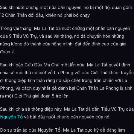
Sau khi nuốt chửng một nửa căn nguyên, nó bị một đội quân gồm
12 Chân Thần đối đầu, khiến nó phải bỏ chạy.
Trong vài tháng, Ma La Tát đã nuốt chửng một phần căn nguyên
của 9 Tiểu Vũ Trụ, và sau vài tháng, nó đã chuyển hóa những
năng lượng đó thành của riêng mình, đạt đến đỉnh cao của giai
đoạn 2.
Sau khi gặp Cửu Đầu Ma Chủ một lần nữa, Ma La Tát quyết định
chia sẻ mọi thứ nó biết về La Phong với các Giới Thú khác, truyền
đi thông điệp tinh thần rằng nó sắp chết trong trận chiến với La
Phong, và cách duy nhất để đánh bại Chân Thần La Phong là sinh
ra một Giới Thú giai đoạn 5 trở lên.
Sau khi chia sẻ thông điệp này, Ma La Tát đã đến Tiểu Vũ Trụ của
Nguyên Tổ
và bắt đầu nuốt chửng căn nguyên của nó.
Do sự trấn áp của Nguyên Tổ, Ma La Tát cực kỳ dễ dàng làm