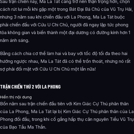
Sau trận chiến này, Ma La Tát càng trở nên thận trọng hơn, chọn
cách rút lui mỗi khi gặp một trong Bát Đại Bá Chủ của Vũ Trụ Hải,
nhưng 3 năm sau khi chiến đấu với La Phong, Ma La Tát buộc
phải chiến đấu với Cửu U Chi Chủ, người đã ngay lập tức phong
tỏa không gian và biến thành một đại dương có đường kính hơn 1
năm ánh sáng.
Bằng cách chia cơ thể làm hai và bay với tốc độ tối đa theo hai
hướng ngược nhau, Ma La Tát đã có thể trốn thoát, nhưng nó rất
sợ phải đối mặt với Cửu U Chi Chủ một lần nữa!
TRẬN CHIẾN THỨ 2 VỚI LA PHONG
Hiển thị nội dung
Bốn năm sau trận chiến đầu tiên với Kim Giác Cự Thú phân thân
của La Phong, Ma La Tát lại bị Kim Giác Cự Thú phân thân của La
Phong đối đầu, trong khi cố gắng hấp thụ căn nguyên Tiểu Vũ Trụ
của Bạo Tẩu Ma Thần.