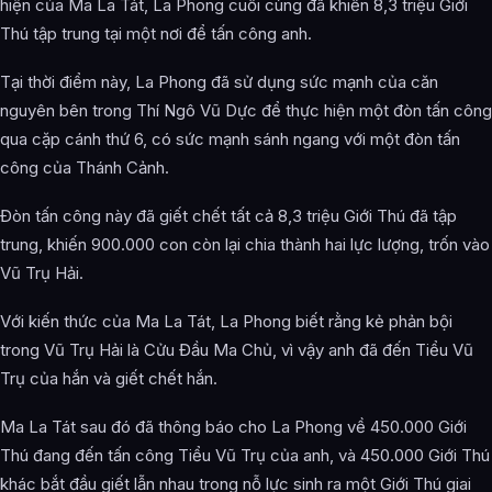
hiện của Ma La Tát, La Phong cuối cùng đã khiến 8,3 triệu Giới
Thú tập trung tại một nơi để tấn công anh.
Tại thời điểm này, La Phong đã sử dụng sức mạnh của căn
nguyên bên trong Thí Ngô Vũ Dực để thực hiện một đòn tấn công
qua cặp cánh thứ 6, có sức mạnh sánh ngang với một đòn tấn
công của Thánh Cảnh.
Đòn tấn công này đã giết chết tất cả 8,3 triệu Giới Thú đã tập
trung, khiến 900.000 con còn lại chia thành hai lực lượng, trốn vào
Vũ Trụ Hải.
Với kiến thức của Ma La Tát, La Phong biết rằng kẻ phản bội
trong Vũ Trụ Hải là Cửu Đầu Ma Chủ, vì vậy anh đã đến Tiểu Vũ
Trụ của hắn và giết chết hắn.
Ma La Tát sau đó đã thông báo cho La Phong về 450.000 Giới
Thú đang đến tấn công Tiểu Vũ Trụ của anh, và 450.000 Giới Thú
khác bắt đầu giết lẫn nhau trong nỗ lực sinh ra một Giới Thú giai