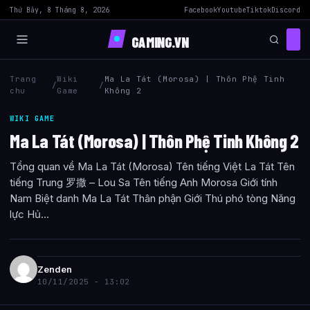
Thứ Bảy, 8 Tháng 8, 2026
Facebook
Youtube
Tiktok
Discord
GAMING.VN
Trang
Wiki
Ma La Tát (Morosa) | Thôn Phệ Tinh
/
/
chu
Game
Không 2
WIKI GAME
Ma La Tát (Morosa) | Thôn Phệ Tinh Không 2
Tổng quan về Ma La Tát (Morosa) Tên tiếng Việt La Tát Tên
tiếng Trung 罗撒 – Lou Sa Tên tiếng Anh Morosa Giới tính
Nam Biệt danh Ma La Tát Thân phận Giới Thú phó tòng Năng
lực Hủ...
Zenden
10/11/2025 - 13:02