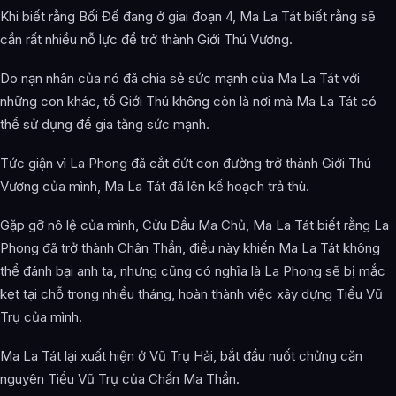
Khi biết rằng Bối Đế đang ở giai đoạn 4, Ma La Tát biết rằng sẽ
cần rất nhiều nỗ lực để trở thành Giới Thú Vương.
Do nạn nhân của nó đã chia sẻ sức mạnh của Ma La Tát với
những con khác, tổ Giới Thú không còn là nơi mà Ma La Tát có
thể sử dụng để gia tăng sức mạnh.
Tức giận vì La Phong đã cắt đứt con đường trở thành Giới Thú
Vương của mình, Ma La Tát đã lên kế hoạch trả thù.
Gặp gỡ nô lệ của mình, Cửu Đầu Ma Chủ, Ma La Tát biết rằng La
Phong đã trở thành Chân Thần, điều này khiến Ma La Tát không
thể đánh bại anh ta, nhưng cũng có nghĩa là La Phong sẽ bị mắc
kẹt tại chỗ trong nhiều tháng, hoàn thành việc xây dựng Tiểu Vũ
Trụ của mình.
Ma La Tát lại xuất hiện ở Vũ Trụ Hải, bắt đầu nuốt chửng căn
nguyên Tiểu Vũ Trụ của Chấn Ma Thần.