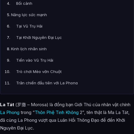
Bối cảnh
Năng lực sức mạnh
Tại Vũ Trụ Hải
Tại Khởi Nguyên Đại Lục
Kinh lịch nhân sinh
Tiến vào Vũ Trụ Hải
Trò chơi Mèo vờn Chuột
Trận chiến đầu tiên với La Phong
Trận chiến thứ 2 với La Phong
La Tát
(罗撒 – Morosa) là đồng bạn Giới Thú của nhân vật chính
Trận chiến thứ 3 với La Phong
La Phong
trong “
Thôn Phệ Tinh Không
2”, tên thật là Ma La Tát,
Sự trả thù của Ma La Tát
đã cùng La Phong vượt qua Luân Hồi Thông Đạo để đến Khởi
Nguyên Đại Lục.
Bị Nô Dịch