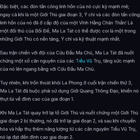
Đặc biệt, các đòn tấn công linh hồn của nó cực kỳ mạnh mẽ;
ngay cả khi là một Giới Thú giai đoạn 3, Ý chí và các đòn tấn công
linh hồn của nó đã ở cấp độ của một Vĩnh Hằng Chân Thần! Là
một đối thủ của Bối Đế, Ma La Tát có thể được coi là một trong
những Giới Thú có nền tảng, Ý chí và kỹ thuật mạnh nhất.
Sau trận chiến với đội của Cửu Đầu Ma Chủ, Ma La Tát đã nuốt
chửng một số căn nguyên của các
Tiểu Vũ
Trụ, tăng sức mạnh
của nó lên ngang bằng với Cửu Đầu Ma Chủ.
Tuy nhiên, khi trốn thoát khỏi La Phong ở cuối trận chiến thứ 3,
Ma La Tát đã buộc phải sử dụng Giới Quang Thông Đạo, khiến nó
thụt lùi về đỉnh cao của giai đoạn 1.
Khi Ma La Tát quay trở lại tổ Giới Thú và nuốt chửng một Giới Thú
giai đoạn 2 bị thương, nó đã trở lại giai đoạn 2, và sau khi chuyển
hóa và hấp thụ thêm năng lượng từ các căn nguyên Tiểu Vũ Trụ,
nó lại đạt đến đỉnh cao giai đoạn 2.