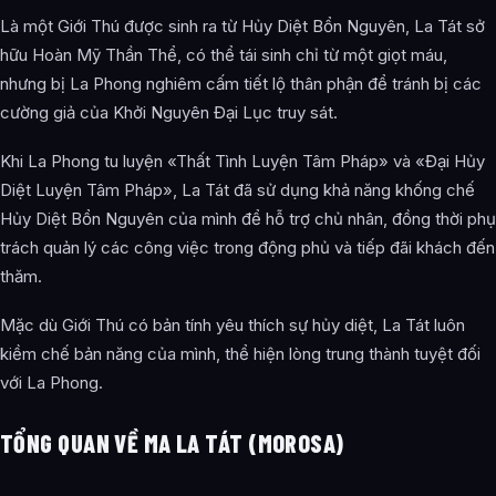
Đồng minh của La Phong
Là một Giới Thú được sinh ra từ Hủy Diệt Bổn Nguyên, La Tát sở
hữu Hoàn Mỹ Thần Thể, có thể tái sinh chỉ từ một giọt máu,
Trận chiến cuối cùng
nhưng bị La Phong nghiêm cấm tiết lộ thân phận để tránh bị các
Giới Thú Vương Ma La Tát
cường giả của Khởi Nguyên Đại Lục truy sát.
Sự kết thúc của Vũ Trụ Nguyên Thủy
Khi La Phong tu luyện «Thất Tình Luyện Tâm Pháp» và «Đại Hủy
Diệt Luyện Tâm Pháp», La Tát đã sử dụng khả năng khống chế
Đến Khởi Nguyên Đại Lục
Hủy Diệt Bổn Nguyên của mình để hỗ trợ chủ nhân, đồng thời phụ
Ảnh về Ma La Tát / Morosa
trách quản lý các công việc trong động phủ và tiếp đãi khách đến
Bài Viết Liên Quan
thăm.
Câu Hỏi Thường Gặp
Mặc dù Giới Thú có bản tính yêu thích sự hủy diệt, La Tát luôn
kiềm chế bản năng của mình, thể hiện lòng trung thành tuyệt đối
Ma La Tát (Morosa) là ai?
với La Phong.
Cảnh giới tu luyện của Ma La Tát (Morosa) như thế nào?
TỔNG QUAN VỀ MA LA TÁT (MOROSA)
Ma La Tát (Morosa) xuất hiện trong tác phẩm nào?
Các mối quan hệ quan trọng của Ma La Tát (Morosa) là gì?