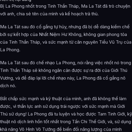
Bị La Phong nhốt trong Tinh Thần Tháp, Ma La Tát đã trò chuyện
với anh, chia sẻ tên của mình và kế hoạch trả thù.
Ma La Tát sau đó cố gắng tự hủy, nhưng đã bị dễ dàng kiềm chế
bởi sự kết hợp của Nhất Niệm Hư Không, không gian phong tỏa
của Tinh Thần Tháp, và sức mạnh từ căn nguyên Tiểu Vũ Trụ của
La Phong.
Ma La Tát sau đó chế nhạo La Phong, nói rằng việc nhốt nó trong
Tinh Thần Tháp sẽ không ngăn cản được sự ra đời của Giới Thú
Vương, và để đáp lại lời chế nhạo này, La Phong đã cố gắng nô
dịch nó.
Bất chấp sức mạnh và kỹ thuật của mình, anh đã không thể làm
được, vì thần lực anh sử dụng trái ngược với sức mạnh mà Giới
Thú sử dụng! La Phong đã tu luyện và học được Tam Tinh Giới, kỹ
thuật nô dịch linh hồn tốt nhất trong Tấn Chi Thế Giới, và, sử dụng
khả năng Vô Hình Vô Tướng để biến đổi năng lượng của mình