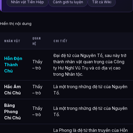
Nhân vật Tiên Hiệp
Cảnh giới tu luyện
Tất cả Wiki
Hiển thị nội dung
QUAN
NHÂN VẬT
CHI TIẾT
HỆ
Đại đệ tử của Nguyên Tổ, sau này trở
Hỗn Độn
Thầy
thành nhân vật quan trọng của Công
Thành
– trò
ty Hư Nghĩ Vũ Trụ và có địa vị cao
Chủ
trong Nhân tộc.
Hắc Ám
Thầy
Là một trong những đệ tử của Nguyên
Chi Chủ
– trò
Tổ.
Băng
Thầy
Là một trong những đệ tử của Nguyên
Phong
– trò
Tổ.
Chi Chủ
La Phong là đệ tử thân truyền của Hỗn