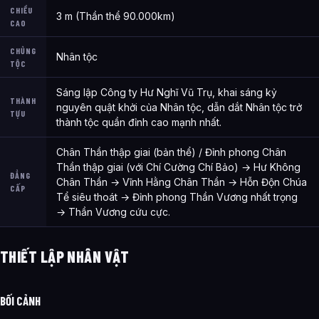
CHIỀU
3 m (Thần thể 90.000km)
CAO
CHỦNG
Nhân tộc
TỘC
Sáng lập Công ty Hư Nghĩ Vũ Trụ, khai sáng kỷ
THÀNH
nguyên quật khởi của Nhân tộc, dẫn dắt Nhân tộc trở
TỰU
thành tộc quần đỉnh cao mạnh nhất.
Chân Thần thập giai (bản thể) / Đỉnh phong Chân
Thần thập giai (với Chí Cường Chí Bảo) → Hư Không
ĐẲNG
Chân Thần → Vĩnh Hằng Chân Thần → Hỗn Độn Chúa
CẤP
Tể siêu thoát → Đỉnh phong Thần Vương nhất trọng
→ Thần Vương cứu cực.
THIẾT LẬP NHÂN VẬT
BỐI CẢNH