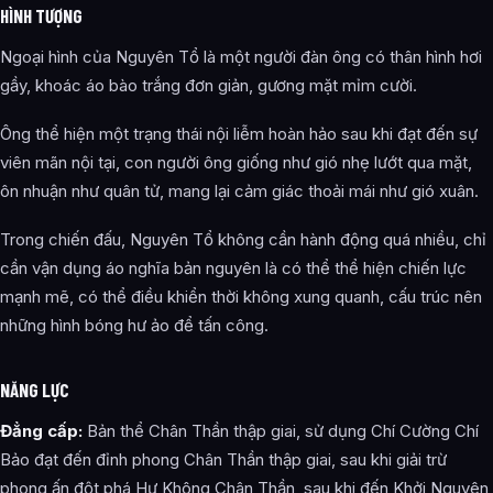
HÌNH TƯỢNG
Ngoại hình của Nguyên Tổ là một người đàn ông có thân hình hơi
gầy, khoác áo bào trắng đơn giản, gương mặt mỉm cười.
Ông thể hiện một trạng thái nội liễm hoàn hảo sau khi đạt đến sự
viên mãn nội tại, con người ông giống như gió nhẹ lướt qua mặt,
ôn nhuận như quân tử, mang lại cảm giác thoải mái như gió xuân.
Trong chiến đấu, Nguyên Tổ không cần hành động quá nhiều, chỉ
cần vận dụng áo nghĩa bản nguyên là có thể thể hiện chiến lực
mạnh mẽ, có thể điều khiển thời không xung quanh, cấu trúc nên
những hình bóng hư ảo để tấn công.
NĂNG LỰC
Đẳng cấp:
Bản thể Chân Thần thập giai, sử dụng Chí Cường Chí
Bảo đạt đến đỉnh phong Chân Thần thập giai, sau khi giải trừ
phong ấn đột phá Hư Không Chân Thần, sau khi đến Khởi Nguyên