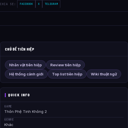
CHIA SE:
FACEBOOK
X
TELEGRAM
CHỦ ĐỀ TIÊN HIỆP
Nhân vật tiên hiệp
Review tiên hiệp
Hệ thống cảnh giới
Top list tiên hiệp
Wiki thuật ngữ
QUICK INFO
GAME
Thôn Phệ Tinh Không 2
GENRE
Khác