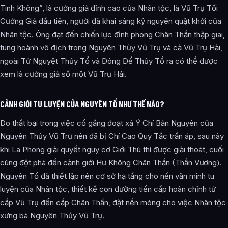
Tinh Không”, là cường giả đỉnh cao của Nhân tộc, là Vũ Trụ Tối
Cường Giả đầu tiên, người đã khai sáng kỷ nguyên quật khởi của
Nhân tộc. Ông đạt đến chiến lực đỉnh phong Chân Thần thập giai,
tung hoành vô địch trong Nguyên Thủy Vũ Trụ và cả Vũ Trụ Hải,
ngoài Tử Nguyệt Thủy Tổ và Đông Đế Thủy Tổ ra có thể được
xem là cường giả số một Vũ Trụ Hải.
CẢNH GIỚI TU LUYỆN CỦA NGUYÊN TỔ NHƯ THẾ NÀO?
Do thất bại trong việc cố gắng đoạt xá Ý Chí Bản Nguyên của
Nguyên Thủy Vũ Trụ nên đã bị Chí Cao Quy Tắc trấn áp, sau này
khi La Phong giải quyết nguy cơ Giới Thú thì được giải thoát, cuối
cùng đột phá đến cảnh giới Hư Không Chân Thần (Thần Vương).
Nguyên Tổ đã thiết lập nên cơ sở hạ tầng cho nền văn minh tu
luyện của Nhân tộc, thiết kế con đường tiến cấp hoàn chỉnh từ
cấp Vũ Trụ đến cấp Chân Thần, đặt nền móng cho việc Nhân tộc
xưng bá Nguyên Thủy Vũ Trụ.