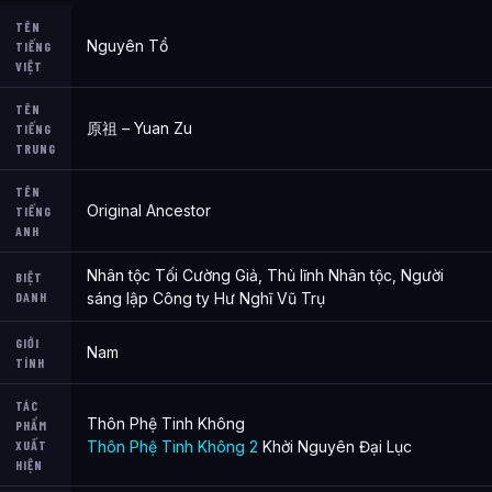
TÊN
Nguyên Tổ
TIẾNG
VIỆT
TÊN
原祖 – Yuan Zu
TIẾNG
TRUNG
TÊN
Original Ancestor
TIẾNG
ANH
Nhân tộc Tối Cường Giả, Thủ lĩnh Nhân tộc, Người
BIỆT
DANH
sáng lập Công ty Hư Nghĩ Vũ Trụ
GIỚI
Nam
TÍNH
TÁC
Thôn Phệ Tinh Không
PHẨM
XUẤT
Thôn Phệ Tinh Không 2
Khởi Nguyên Đại Lục
HIỆN