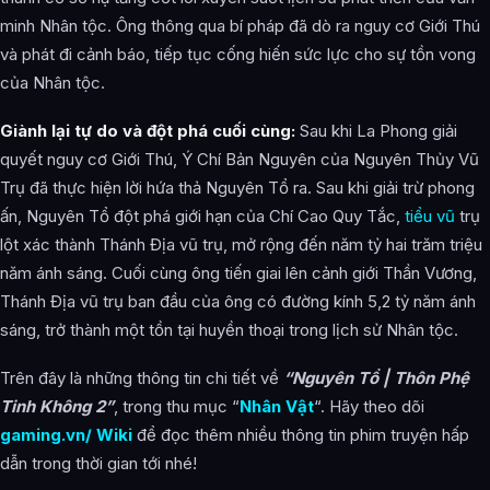
minh Nhân tộc. Ông thông qua bí pháp đã dò ra nguy cơ Giới Thú
và phát đi cảnh báo, tiếp tục cống hiến sức lực cho sự tồn vong
của Nhân tộc.
Giành lại tự do và đột phá cuối cùng:
Sau khi La Phong giải
quyết nguy cơ Giới Thú, Ý Chí Bản Nguyên của Nguyên Thủy Vũ
Trụ đã thực hiện lời hứa thả Nguyên Tổ ra. Sau khi giải trừ phong
ấn, Nguyên Tổ đột phá giới hạn của Chí Cao Quy Tắc,
tiểu vũ
trụ
lột xác thành Thánh Địa vũ trụ, mở rộng đến năm tỷ hai trăm triệu
năm ánh sáng. Cuối cùng ông tiến giai lên cảnh giới Thần Vương,
Thánh Địa vũ trụ ban đầu của ông có đường kính 5,2 tỷ năm ánh
sáng, trở thành một tồn tại huyền thoại trong lịch sử Nhân tộc.
Trên đây là những thông tin chi tiết về
“Nguyên Tổ | Thôn Phệ
Tinh Không 2”
, trong thu mục “
Nhân Vật
“. Hãy theo dõi
gaming.vn/ Wiki
để đọc thêm nhiều thông tin phim truyện hấp
dẫn trong thời gian tới nhé!