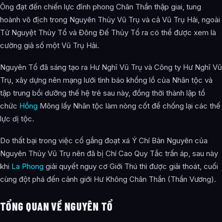
Ông đạt đến chiến lực đỉnh phong Chân Thần thập giai, tung
hoành vô địch trong Nguyên Thủy Vũ Trụ và cả Vũ Trụ Hải, ngoài
Tử Nguyệt Thủy Tổ và Đông Đế Thủy Tổ ra có thể được xem là
cường giả số một Vũ Trụ Hải.
Nguyên Tổ đã sáng tạo ra Hư Nghĩ Vũ Trụ và Công ty Hư Nghĩ Vũ
Trụ, xây dựng nên mạng lưới tình báo khổng lồ của Nhân tộc và
tập trung bồi dưỡng thế hệ trẻ sau này, đồng thời thành lập tổ
chức
Hồng
Mông lấy Nhân tộc làm nòng cốt để chống lại các thế
lực dị tộc.
Do thất bại trong việc cố gắng đoạt xá Ý Chí Bản Nguyên của
Nguyên Thủy Vũ Trụ nên đã bị Chí Cao Quy Tắc trấn áp, sau này
khi
La Phong
giải quyết nguy cơ Giới Thú thì được giải thoát, cuối
cùng đột phá đến cảnh giới Hư Không Chân Thần (Thần Vương).
TỔNG QUAN VỀ NGUYÊN TỔ