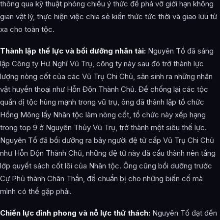
thông qua kỹ thuật phóng chiếu ý thức để phá vỡ giới hạn không
gian vật lý, thực hiện việc chia sẻ kiến thức tức thời và giao lưu từ
xa cho toàn tộc.
Thành lập thế lực và bồi dưỡng nhân tài:
Nguyên Tổ đã sáng
lập Công ty Hư Nghĩ Vũ Trụ, công ty này sau đó trở thành lực
lượng nòng cốt của các Vũ Trụ Chi Chủ, sản sinh ra những nhân
vật huyền thoại như Hỗn Độn Thành Chủ. Để chống lại các tộc
quần dị tộc hùng mạnh trong vũ trụ, ông đã thành lập tổ chức
Hồng Mông lấy Nhân tộc làm nòng cốt, tổ chức này xếp hạng
trong top 9 ở Nguyên Thủy Vũ Trụ, trở thành một siêu thế lực.
Nguyên Tổ đã bồi dưỡng ra bảy người đệ tử cấp Vũ Trụ Chi Chủ
như Hỗn Độn Thành Chủ, những đệ tử này đã cấu thành nên tầng
lớp quyết sách cốt lõi của Nhân tộc. Ông cũng bồi dưỡng trước
Cự Phủ thành Chân Thần, để chuẩn bị cho những biến cố mà
mình có thể gặp phải.
Chiến lực đỉnh phong và nỗ lực thử thách:
Nguyên Tổ đạt đến