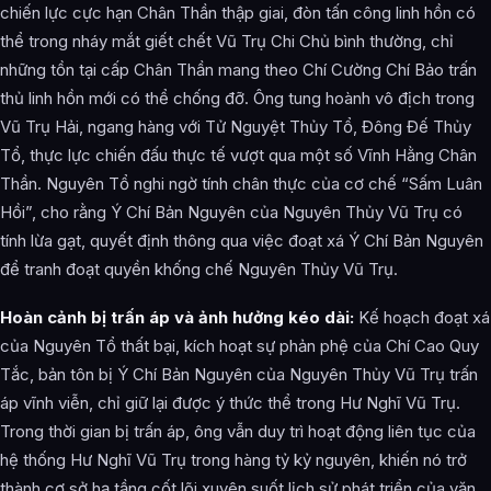
chiến lực cực hạn Chân Thần thập giai, đòn tấn công linh hồn có
thể trong nháy mắt giết chết Vũ Trụ Chi Chủ bình thường, chỉ
những tồn tại cấp Chân Thần mang theo Chí Cường Chí Bảo trấn
thủ linh hồn mới có thể chống đỡ. Ông tung hoành vô địch trong
Vũ Trụ Hải, ngang hàng với Tử Nguyệt Thủy Tổ, Đông Đế Thủy
Tổ, thực lực chiến đấu thực tế vượt qua một số Vĩnh Hằng Chân
Thần. Nguyên Tổ nghi ngờ tính chân thực của cơ chế “Sấm Luân
Hồi”, cho rằng Ý Chí Bản Nguyên của Nguyên Thủy Vũ Trụ có
tính lừa gạt, quyết định thông qua việc đoạt xá Ý Chí Bản Nguyên
để tranh đoạt quyền khống chế Nguyên Thủy Vũ Trụ.
Hoàn cảnh bị trấn áp và ảnh hưởng kéo dài:
Kế hoạch đoạt xá
của Nguyên Tổ thất bại, kích hoạt sự phản phệ của Chí Cao Quy
Tắc, bản tôn bị Ý Chí Bản Nguyên của Nguyên Thủy Vũ Trụ trấn
áp vĩnh viễn, chỉ giữ lại được ý thức thể trong Hư Nghĩ Vũ Trụ.
Trong thời gian bị trấn áp, ông vẫn duy trì hoạt động liên tục của
hệ thống Hư Nghĩ Vũ Trụ trong hàng tỷ kỷ nguyên, khiến nó trở
thành cơ sở hạ tầng cốt lõi xuyên suốt lịch sử phát triển của văn