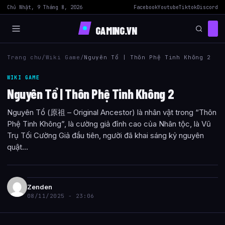
Chủ Nhật, 9 Tháng 8, 2026
Facebook
Youtube
Tiktok
Discord
GAMING.VN
Trang chu
/
Wiki Game
/
Nguyên Tổ | Thôn Phệ Tinh Không 2
WIKI GAME
Nguyên Tổ | Thôn Phệ Tinh Không 2
Nguyên Tổ (原祖 – Original Ancestor) là nhân vật trong “Thôn
Phệ Tinh Không”, là cường giả đỉnh cao của Nhân tộc, là Vũ
Trụ Tối Cường Giả đầu tiên, người đã khai sáng kỷ nguyên
quật...
Zenden
08/11/2025 - 23:06