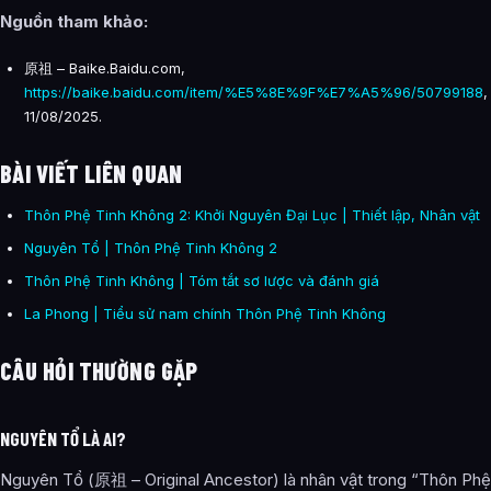
Nguồn tham khảo:
原祖 – Baike.Baidu.com,
https://baike.baidu.com/item/%E5%8E%9F%E7%A5%96/50799188
,
11/08/2025.
BÀI VIẾT LIÊN QUAN
Thôn Phệ Tinh Không 2: Khởi Nguyên Đại Lục | Thiết lập, Nhân vật
Nguyên Tổ | Thôn Phệ Tinh Không 2
Thôn Phệ Tinh Không | Tóm tắt sơ lược và đánh giá
La Phong | Tiểu sử nam chính Thôn Phệ Tinh Không
CÂU HỎI THƯỜNG GẶP
NGUYÊN TỔ LÀ AI?
Nguyên Tổ (原祖 – Original Ancestor) là nhân vật trong “Thôn Phệ