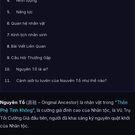
Hình tượng
Năng lực
Quan hệ nhân vật
Kinh lịch nhân sinh
Bài Viết Liên Quan
Câu Hỏi Thường Gặp
Nguyên Tổ là ai?
Cảnh giới tu luyện của Nguyên Tổ như thế nào?
Nguyên Tổ xuất hiện trong tác phẩm nào?
Nguyên Tổ
(原祖 – Original Ancestor) là nhân vật trong “
Thôn
Các mối quan hệ quan trọng của Nguyên Tổ là gì?
Phệ Tinh Không
”, là cường giả đỉnh cao của Nhân tộc, là Vũ Trụ
Thông tin về Nguyên Tổ được tổng hợp từ đâu?
Tối Cường Giả đầu tiên, người đã khai sáng kỷ nguyên quật khởi
của Nhân tộc.