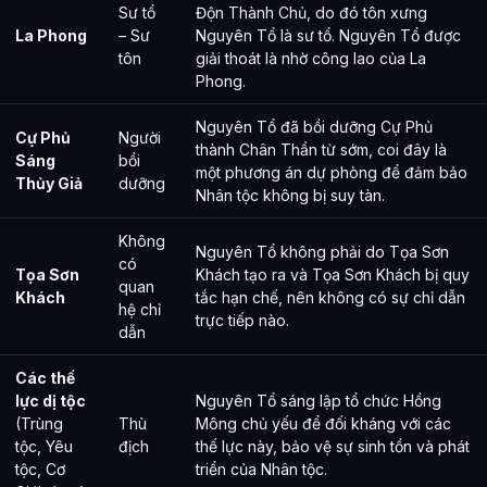
Sư tổ
Độn Thành Chủ, do đó tôn xưng
La Phong
– Sư
Nguyên Tổ là sư tổ. Nguyên Tổ được
tôn
giải thoát là nhờ công lao của La
Phong.
Nguyên Tổ đã bồi dưỡng Cự Phủ
Cự Phủ
Người
thành Chân Thần từ sớm, coi đây là
Sáng
bồi
một phương án dự phòng để đảm bảo
Thủy Giả
dưỡng
Nhân tộc không bị suy tàn.
Không
Nguyên Tổ không phải do Tọa Sơn
có
Tọa Sơn
Khách tạo ra và Tọa Sơn Khách bị quy
quan
Khách
tắc hạn chế, nên không có sự chỉ dẫn
hệ chỉ
trực tiếp nào.
dẫn
Các thế
lực dị tộc
Nguyên Tổ sáng lập tổ chức Hồng
(Trùng
Thù
Mông chủ yếu để đối kháng với các
tộc, Yêu
địch
thế lực này, bảo vệ sự sinh tồn và phát
tộc, Cơ
triển của Nhân tộc.