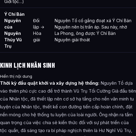
Giới tộc…)
Ý Chí Bản
Nguyên
Đối
Nguyên Tổ cố gắng đoạt xá Ý Chí Bản
của
lập →
Nguyên nên bị trấn áp. Sau này, nhờ
Nguyên
Hòa
La Phong, ông được Ý Chí Bản
Thủy Vũ
giải
Nguyên giải thoát
Trụ
KINH LỊCH NHÂN SINH
Hiển thị nội dung
Thời kỳ đầu quật khởi và xây dựng hệ thống:
Nguyên Tổ dựa
vào thiên phú cực cao để trở thành Vũ Trụ Tối Cường Giả đầu tiên
của Nhân tộc, đã thiết lập nên cơ sở hạ tầng cho nền văn minh tu
luyện của Nhân tộc, thiết kế con đường tiến cấp hoàn chỉnh, đặt
nền móng cho hệ thống tu luyện của loài người. Ông nhận ra tầm
quan trọng của việc chia sẻ kiến thức đối với sự phát triển của
tộc quần, đã sáng tạo ra bí pháp nghịch thiên là Hư Nghĩ Vũ Trụ,