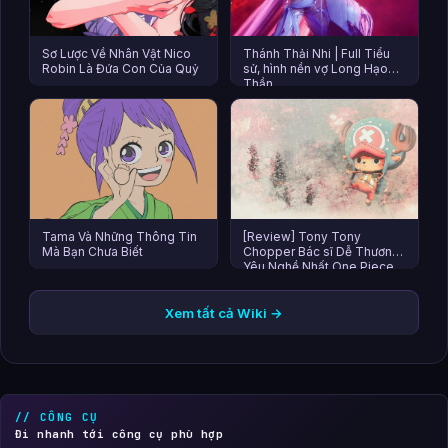
Sơ Lược Về Nhân Vật Nico
Thánh Thải Nhi | Full Tiểu
Robin Là Đứa Con Của Quỷ
sử, hình nền vợ Long Hạo
Thần
Tama Và Những Thông Tin
[Review] Tony Tony
Mà Bạn Chưa Biết
Chopper Bác sĩ Dễ Thương
Yêu Nghề Nhất One Piece
Xem tất cả Wiki →
// CÔNG CỤ
Đi nhanh tới công cụ phù hợp