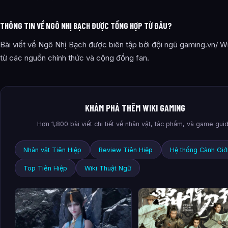
THÔNG TIN VỀ NGÔ NHỊ BẠCH ĐƯỢC TỔNG HỢP TỪ ĐÂU?
Bài viết về Ngô Nhị Bạch được biên tập bởi đội ngũ gaming.vn/ Wi
từ các nguồn chính thức và cộng đồng fan.
KHÁM PHÁ THÊM WIKI GAMING
Hơn 1,800 bài viết chi tiết về nhân vật, tác phẩm, và game gui
Nhân vật Tiên Hiệp
Review Tiên Hiệp
Hệ thống Cảnh Giớ
Top Tiên Hiệp
Wiki Thuật Ngữ