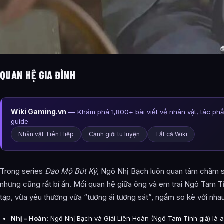
QUAN HỆ GIA ĐÌNH
Wiki Gaming.vn
— Khám phá 1,800+ bài viết về nhân vật, tác ph
guide
Nhân vật Tiên Hiệp
Cảnh giới tu luyện
Tất cả Wiki
Trong series
Đạo Mộ Bút Ký
, Ngô Nhị Bạch luôn quan tâm chăm 
nhưng cũng rất bí ẩn. Mối quan hệ giữa ông và em trai Ngô Tam T
tạp, vừa yêu thương vừa “tương ái tương sát”, ngầm so kè với nha
Nhị – Hoàn:
Ngô Nhị Bạch và Giải Liên Hoàn (Ngô Tam Tỉnh giả) là 