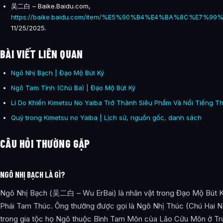
吴二白 – Baike.Baidu.com,
https://baike.baidu.com/item/%E5%90%B4%E4%BA%8C%E7%99%
11/25/2025.
BÀI VIẾT LIÊN QUAN
Ngô Nhị Bạch | Đạo Mộ Bút Ký
Ngô Tam Tỉnh (Chú Ba) | Đạo Mộ Bút Ký
Lí Do Khiến Kimetsu No Yaiba Trở Thành Siêu Phẩm Và Nổi Tiếng Th
Quỷ trong Kimetsu no Yaiba | Lịch sử, nguồn gốc, danh sách
CÂU HỎI THƯỜNG GẶP
NGÔ NHỊ BẠCH LÀ GÌ?
Ngô Nhị Bạch (吴二白 – Wu ErBai) là nhân vật trong Đạo Mộ Bút 
Phái Tam Thúc. Ông thường được gọi là Ngô Nhị Thúc (Chú Hai Ng
trong gia tộc họ Ngô thuộc Bình Tam Môn của Lão Cửu Môn ở Tr