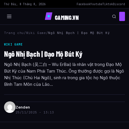
Thứ Bảy, 8 Tháng 8, 2026
Facebook
Youtube
Tiktok
Discord
GAMING.VN
Trang chu
/
Wiki Game
/
Ngô Nhị Bạch | Đạo Mộ Bút Ký
WIKI GAME
Ngô Nhị Bạch | Đạo Mộ Bút Ký
Ngô Nhị Bạch (吴二白 – Wu ErBai) là nhân vật trong Đạo Mộ
Bút Ký của Nam Phái Tam Thúc. Ông thường được gọi là Ngô
Nhị Thúc (Chú Hai Ngô), sinh ra trong gia tộc họ Ngô thuộc
Bình Tam Môn của Lão...
Zenden
25/11/2025 - 13:13