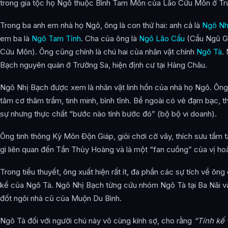
trong gia tộc họ Ngô thuộc Bình Tam Môn của Lão Cửu Môn ở Tr
Trong ba anh em nhà họ Ngô, ông là con thứ hai: anh cả là
Ngô Nh
em ba là
Ngô Tam Tỉnh
. Cha của ông là
Ngô Lão Cẩu
(Cẩu Ngũ Gi
Cửu Môn). Ông cũng chính là chú hai của nhân vật chính
Ngô Tà
.
Bạch nguyên quán ở Trường Sa, hiện định cư tại Hàng Châu.
Ngô Nhị Bạch được xem là nhân vật linh hồn của nhà họ Ngô. Ông
tâm cơ thâm trầm, tinh minh, bình tĩnh. Bề ngoài có vẻ đạm bạc, th
sự nhưng thực chất “bước nào tính bước đó” (bộ bộ vi doanh).
Ông tinh thông Kỳ Môn Độn Giáp, giỏi chơi cờ vây, thích sưu tầm 
gì liên quan đến Tần Thủy Hoàng và là một “fan cuồng” của vị ho
Trong tiểu thuyết, ông xuất hiện rất ít, đa phần các sự tích về ông 
kể của Ngô Tà. Ngô Nhị Bạch từng cứu nhóm Ngô Tà tại Ba Nãi 
đốt ngôi nhà cũ của Muộn Du Bình.
Ngô Tà đối với người chú này vô cùng kính sợ, cho rằng
“Tính kế 