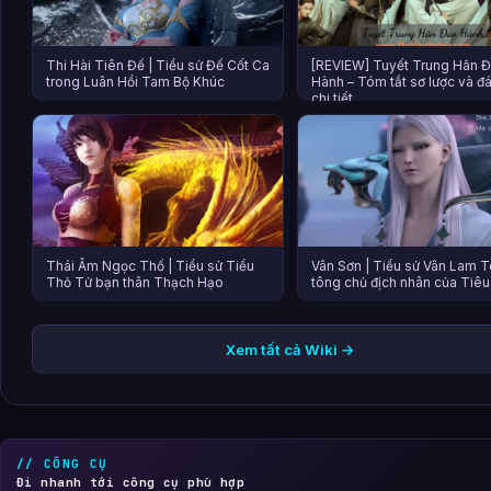
Thi Hài Tiên Đế | Tiểu sử Đế Cốt Ca
[REVIEW] Tuyết Trung Hãn 
trong Luân Hồi Tam Bộ Khúc
Hành – Tóm tắt sơ lược và đ
chi tiết
Thái Âm Ngọc Thố | Tiểu sử Tiểu
Vân Sơn | Tiểu sử Vân Lam 
Thỏ Tử bạn thân Thạch Hạo
tông chủ địch nhân của Tiê
Xem tất cả Wiki →
// CÔNG CỤ
Đi nhanh tới công cụ phù hợp