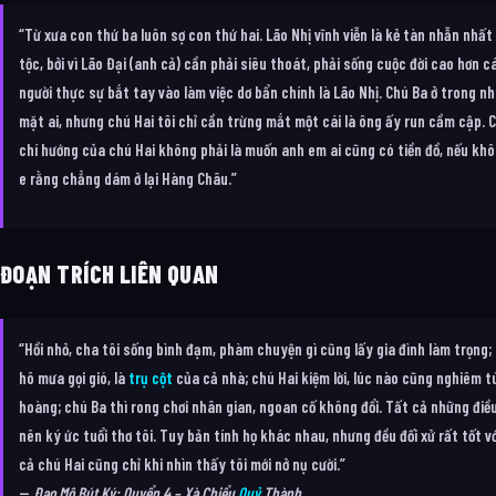
“Từ xưa con thứ ba luôn sợ con thứ hai. Lão Nhị vĩnh viễn là kẻ tàn nhẫn nhất
tộc, bởi vì Lão Đại (anh cả) cần phải siêu thoát, phải sống cuộc đời cao hơn 
người thực sự bắt tay vào làm việc dơ bẩn chính là Lão Nhị. Chú Ba ở trong n
mặt ai, nhưng chú Hai tôi chỉ cần trừng mắt một cái là ông ấy run cầm cập.
chí hướng của chú Hai không phải là muốn anh em ai cũng có tiền đồ, nếu kh
e rằng chẳng dám ở lại Hàng Châu.”
ĐOẠN TRÍCH LIÊN QUAN
“Hồi nhỏ, cha tôi sống bình đạm, phàm chuyện gì cũng lấy gia đình làm trọng; 
hô mưa gọi gió, là
trụ cột
của cả nhà; chú Hai kiệm lời, lúc nào cũng nghiêm 
hoàng; chú Ba thì rong chơi nhân gian, ngoan cố không đổi. Tất cả những điề
nên ký ức tuổi thơ tôi. Tuy bản tính họ khác nhau, nhưng đều đối xử rất tốt vớ
cả chú Hai cũng chỉ khi nhìn thấy tôi mới nở nụ cười.”
—
Đạo Mộ Bút Ký: Quyển 4 – Xà Chiểu
Quỷ
Thành