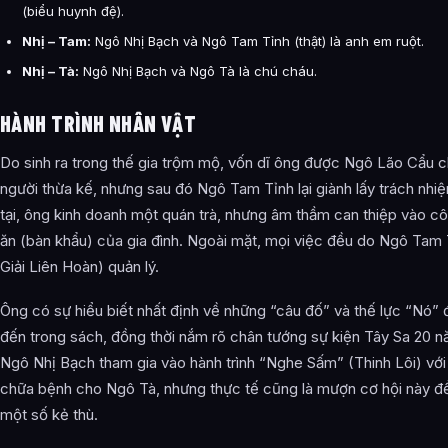
(biểu huynh đệ).
Nhị – Tam:
Ngô Nhị Bạch và Ngô Tam Tỉnh (thật) là anh em ruột.
Nhị – Tà:
Ngô Nhị Bạch và Ngô Tà là chú cháu.
HÀNH TRÌNH NHÂN VẬT
Do sinh ra trong thế gia trộm mộ, vốn dĩ ông được Ngô Lão Cẩu 
người thừa kế, nhưng sau đó Ngô Tam Tỉnh lại giành lấy trách nhi
tại, ông kinh doanh một quán trà, nhưng âm thầm can thiệp vào c
ăn (bàn khẩu) của gia đình. Ngoài mặt, mọi việc đều do Ngô Tam 
Giải Liên Hoàn) quản lý.
Ông có sự hiểu biết nhất định về những “câu đố” và thế lực “Nó”
đến trong sách, đồng thời nắm rõ chân tướng sự kiện Tây Sa 20 n
Ngô Nhị Bạch tham gia vào hành trình “Nghe Sấm” (Thinh Lôi) vớ
chữa bệnh cho Ngô Tà, nhưng thực tế cũng là mượn cơ hội này để
một số kẻ thù.