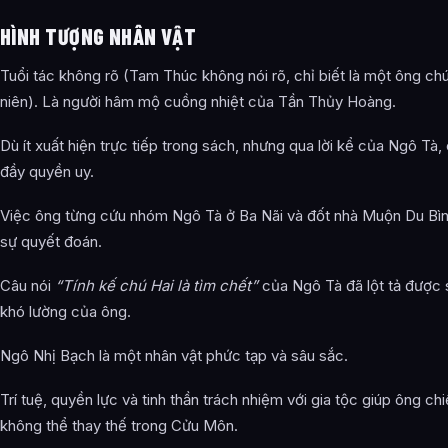
HÌNH TƯỢNG NHÂN VẬT
Tuổi tác không rõ (Tam Thúc không nói rõ, chỉ biết là một ông chú
niên). Là người hâm mộ cuồng nhiệt của Tần Thủy Hoàng.
Dù ít xuất hiện trực tiếp trong sách, nhưng qua lời kể của Ngô Tà, 
đầy quyền uy.
Việc ông từng cứu nhóm Ngô Tà ở Ba Nãi và đốt nhà Muộn Du Bìn
sự quyết đoán.
Câu nói
“Tính kế chú Hai là tìm chết”
của Ngô Tà đã lột tả được 
khó lường của ông.
Ngô Nhị Bạch là một nhân vật phức tạp và sâu sắc.
Trí tuệ, quyền lực và tinh thần trách nhiệm với gia tộc giúp ông chi
không thể thay thế trong Cửu Môn.