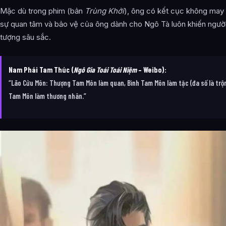
Mặc dù trong phim (bản
Trùng Khởi
), ông có kết cục không may
sự quan tâm và bảo vệ của ông dành cho Ngô Tà luôn khiến ngườ
tượng sâu sắc.
Nam Phái Tam Thúc (
Ngô Gia Toái Toái Niệm
– Weibo):
“Lão Cửu Môn: Thượng Tam Môn làm quan, Bình Tam Môn làm tặc (đa số là trộ
Tam Môn làm thương nhân.”