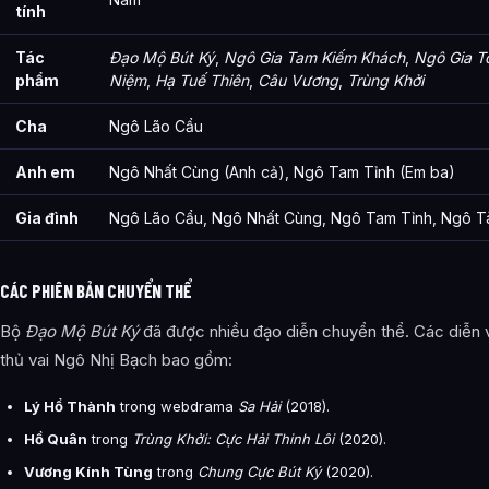
tính
Tác
Đạo Mộ Bút Ký
,
Ngô Gia Tam Kiếm Khách
,
Ngô Gia To
phẩm
Niệm
,
Hạ Tuế Thiên
,
Câu Vương
,
Trùng Khởi
Cha
Ngô Lão Cẩu
Anh em
Ngô Nhất Cùng (Anh cả), Ngô Tam Tỉnh (Em ba)
Gia đình
Ngô Lão Cẩu, Ngô Nhất Cùng, Ngô Tam Tỉnh, Ngô T
CÁC PHIÊN BẢN CHUYỂN THỂ
Bộ
Đạo Mộ Bút Ký
đã được nhiều đạo diễn chuyển thể. Các diễn 
thủ vai Ngô Nhị Bạch bao gồm:
Lý Hổ Thành
trong webdrama
Sa Hải
(2018).
Hồ Quân
trong
Trùng Khởi: Cực Hải Thinh Lôi
(2020).
Vương Kính Tùng
trong
Chung Cực Bút Ký
(2020).