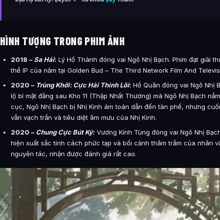
HÌNH TƯỢNG TRONG PHIM ẢNH
2018 –
Sa Hải
:
Lý Hổ Thành đóng vai Ngô Nhị Bạch. Phim đạt giải 
thể IP của năm tại Golden Bud – The Third Network Film And Televisi
2020 –
Trùng Khởi: Cực Hải Thinh Lôi
:
Hồ Quân đóng vai Ngô Nhị B
lộ bí mật đằng sau Kho 11 (Thập Nhất Thương) mà Ngô Nhị Bạch nắm 
cục, Ngô Nhị Bạch bị Nhị Kinh ám toán dẫn đến tàn phế, nhưng cuố
vẫn vạch trần và tiêu diệt âm mưu của Nhị Kinh.
2020 –
Chung Cực Bút Ký
:
Vương Kính Tùng đóng vai Ngô Nhị Bạch
hiện xuất sắc tính cách phức tạp và bối cảnh thâm trầm của nhân v
nguyên tác, nhận được đánh giá rất cao.