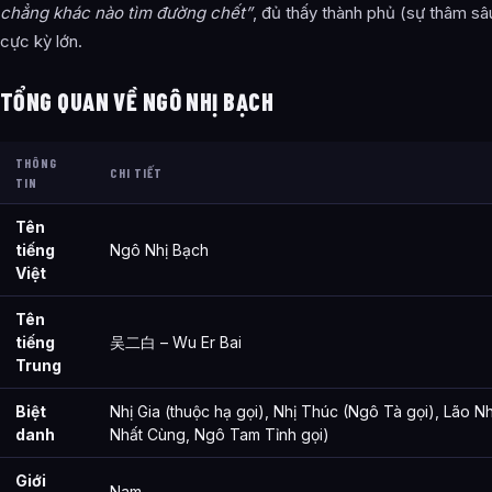
chẳng khác nào tìm đường chết”
, đủ thấy thành phủ (sự thâm s
cực kỳ lớn.
TỔNG QUAN VỀ NGÔ NHỊ BẠCH
THÔNG
CHI TIẾT
TIN
Tên
tiếng
Ngô Nhị Bạch
Việt
Tên
tiếng
吴二白 – Wu Er Bai
Trung
Biệt
Nhị Gia (thuộc hạ gọi), Nhị Thúc (Ngô Tà gọi), Lão N
danh
Nhất Cùng, Ngô Tam Tỉnh gọi)
Giới
Nam