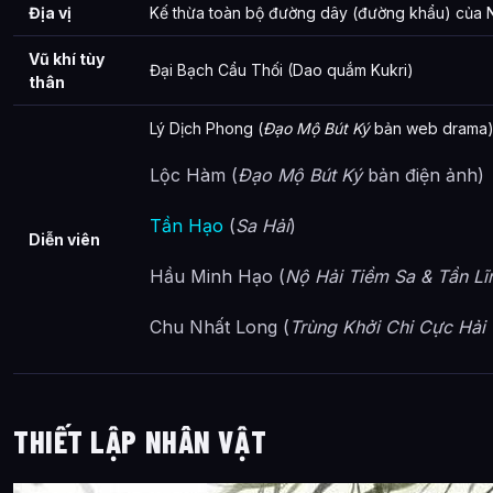
Địa vị
Kế thừa toàn bộ đường dây (đường khẩu) của Ng
Vũ khí tùy
Đại Bạch Cẩu Thối (Dao quắm Kukri)
thân
Lý Dịch Phong (
Đạo Mộ Bút Ký
bản web drama
Lộc Hàm (
Đạo Mộ Bút Ký
bản điện ảnh)
Tần Hạo
(
Sa Hải
)
Diễn viên
Hầu Minh Hạo (
Nộ Hải Tiềm Sa & Tần Lĩ
Chu Nhất Long (
Trùng Khởi Chi Cực Hải 
THIẾT LẬP NHÂN VẬT