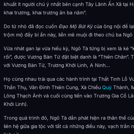
khuất ít người chú ý nhất bên cạnh Tây Lãnh Ấn Xã tại
Các mối quan hệ quan trọng của Ngô Tà là gì?
khai trương, khai trương ăn ba năm”.
Thông tin về Ngô Tà được tổng hợp từ đâu?
Do từ nhỏ đã đọc cuốn
Đạo Mộ Bút Ký
của ông nội để lạ
trộm mộ đầy bí ẩn này, liền mê muội đi theo chú ba Ngô
Vừa nhát gan lại vừa hiếu kỳ, Ngô Tà từng bị xem là kẻ 
rối”, được Vương Bàn Tử đặt biệt danh là “Thiên Chân”. 
với Vương Bàn Tử, Trương Khởi Linh, A Ninh…
Họ cùng nhau trải qua các hành trình tại Thất Tinh Lỗ 
Thần Thụ, Vân Đỉnh Thiên Cung, Xà Chiểu
Quỷ
Thành, M
Lông Thạch Ảnh và cuối cùng tiến vào Trương Gia Cổ Lâu
Khởi Linh).
Trong quá trình đó, Ngô Tà dần phát hiện ra thân thế củ
liên hệ giữa gia tộc với tất cả những điều này, vạch trần