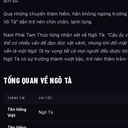
lịch sử.
Qua những chuyến thám hiểm, hắn không ngừng trưởng t
Vô Tà” dần trở nên chín chắn, lạnh lùng.
Nam Phái Tam Thúc từng nhận xét về Ngô Tà:
“Cậu ấy c
thể có nhiều vấn đề đạo đức vặt vãnh, nhưng khi đối mặt v
vẫn là một Ngô Tà hy vọng tất cả mọi người đều được bìn
Ngô Tà có sự trưởng thành vượt bậc, trở nên thâm trầm v
TỔNG QUAN VỀ NGÔ TÀ
THÔNG TIN
CHI TIẾT
Tên tiếng
Ngô Tà
Việt
Tên tiếng