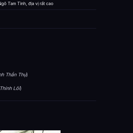
ô Tam Tỉnh, địa vị rất cao
)
nh Thần Thụ
)
Thính Lôi
)