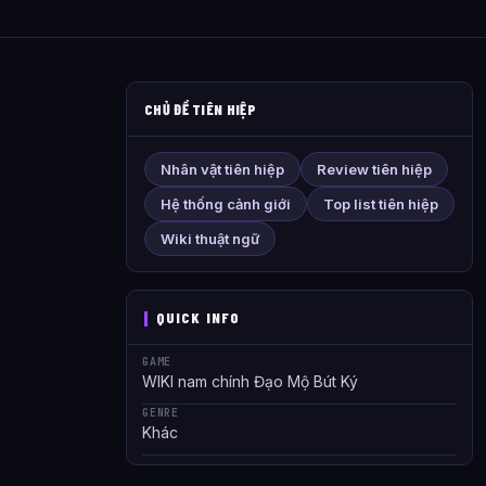
CHỦ ĐỀ TIÊN HIỆP
Nhân vật tiên hiệp
Review tiên hiệp
Hệ thống cảnh giới
Top list tiên hiệp
Wiki thuật ngữ
QUICK INFO
GAME
WIKI nam chính Đạo Mộ Bút Ký
GENRE
Khác