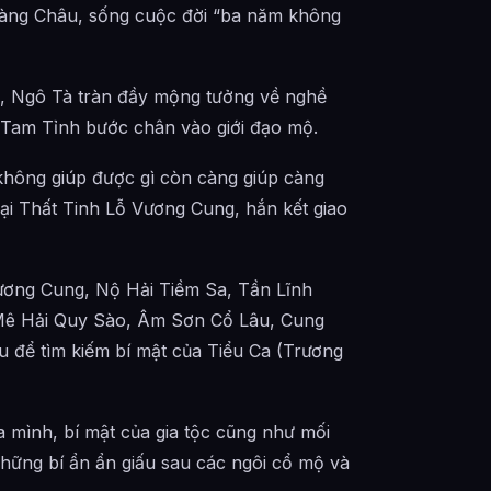
 Hàng Châu, sống cuộc đời “ba năm không
i, Ngô Tà tràn đầy mộng tưởng về nghề
 Tam Tỉnh bước chân vào giới đạo mộ.
“không giúp được gì còn càng giúp càng
Tại Thất Tinh Lỗ Vương Cung, hắn kết giao
Vương Cung, Nộ Hải Tiềm Sa, Tần Lĩnh
ê Hải Quy Sào, Âm Sơn Cổ Lâu, Cung
 để tìm kiếm bí mật của Tiểu Ca (Trương
a mình, bí mật của gia tộc cũng như mối
 những bí ẩn ẩn giấu sau các ngôi cổ mộ và