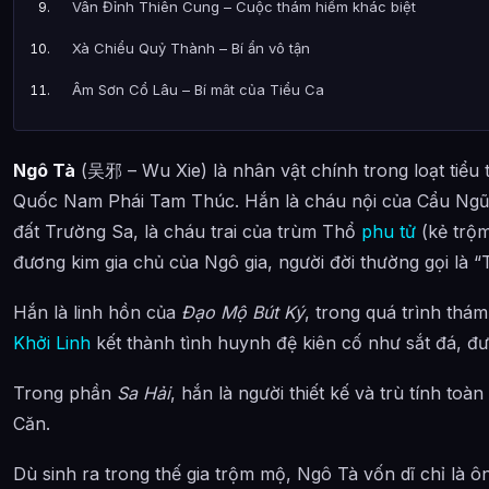
Vân Đỉnh Thiên Cung – Cuộc thám hiểm khác biệt
Xà Chiểu Quỷ Thành – Bí ẩn vô tận
Âm Sơn Cổ Lâu – Bí mật của Tiểu Ca
Bí mật cuối cùng
Ngô Tà
(吴邪 – Wu Xie) là nhân vật chính trong loạt tiểu
Quan hệ nhân vật
Quốc Nam Phái Tam Thúc. Hắn là cháu nội của Cẩu Ngũ 
Phân tích và Đánh giá
đất Trường Sa, là cháu trai của trùm Thổ
phu tử
(kẻ trộ
Tác phẩm liên quan
đương kim gia chủ của Ngô gia, người đời thường gọi là “
Hình ảnh về Ngô Tà
Hắn là linh hồn của
Đạo Mộ Bút Ký
, trong quá trình thá
Bài Viết Liên Quan
Khởi Linh
kết thành tình huynh đệ kiên cố như sắt đá, đượ
Câu Hỏi Thường Gặp
Trong phần
Sa Hải
, hắn là người thiết kế và trù tính to
Căn.
Ngô Tà là ai?
Ngô Tà xuất hiện trong tác phẩm nào?
Dù sinh ra trong thế gia trộm mộ, Ngô Tà vốn dĩ chỉ là 