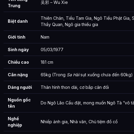
吴邪 – Wu Xie
Trung
Thiên Chân, Tiểu Tam Gia, Ngô Tiểu Phật Gia,
Biệt danh
Thầy Quan, Ngô gia thiếu gia
Giới tính
Nam
Sinh ngày
05/03/1977
Chiều cao
181 cm
Cân nặng
65kg (Trong
Sa Hải
sụt xuống chưa đến 60kg)
Dáng người
Thân hình thon dài, cơ bắp cân đối
Nguồn gốc
Do Ngô Lão Cẩu đặt, mong muốn Ngô Tà “vô tà” 
tên
Nghề
Nhiếp ảnh gia, Nhà văn, Chủ tiệm đồ cổ
nghiệp