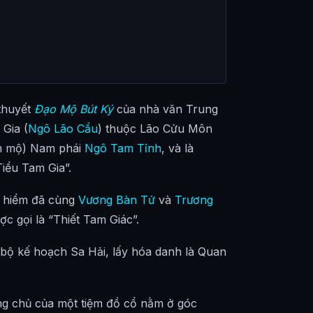
 thuyết
Đạo Mộ Bút Ký
của nhà văn Trung
Gia (
Ngô Lão Cẩu
) thuộc Lão Cửu Môn
m mộ) Nam phái
Ngô Tam Tỉnh
, và là
Tiểu Tam Gia”.
m hiểm đã cùng
Vương Bàn Tử
và
Trương
c gọi là “Thiết Tam Giác”.
àn bộ kế hoạch Sa Hải, lấy hóa danh là Quan
ông chủ của một tiệm đồ cổ nằm ở góc