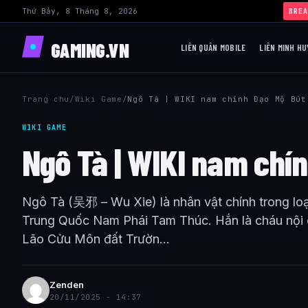
Thứ Bảy, 8 Tháng 8, 2026
BREA
GAMING.VN
LIÊN QUÂN MOBILE
LIÊN MINH HU
Trang chu
/
Wiki Game
/
Ngô Tà | WIKI nam chính Đạo Mộ Bút
WIKI GAME
Ngô Tà | WIKI nam chí
Ngô Tà (吴邪 – Wu Xie) là nhân vật chính trong lo
Trung Quốc Nam Phái Tam Thúc. Hắn là cháu nội
Lão Cửu Môn đất Trườn...
Zenden
20/11/2025 - 14:37