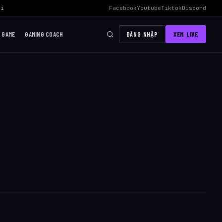
i Mid Hiệu Quả Nhất
›
AWC 2026 Liên Quân Mobile – Lịch Thi Đấu, Đ
Facebook
Youtube
Tiktok
Discord
I GAME
GAMING COACH
ĐĂNG NHẬP
XEM LIVE