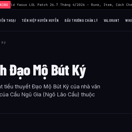
›
Build Yasuo LOL Patch 26.7 Tháng 4/2026 – Rune, Item, Cách Chơ
KING
YỀN THOẠI
TIÊN HIỆP HUYỀN HUYỄN
ĐẤU TRƯỜNG CHÂN LÝ
VALORANT
WIK
 Ký
nh Đạo Mộ Bút Ký
ạt tiểu thuyết Đạo Mộ Bút Ký của nhà văn
 của Cẩu Ngũ Gia (Ngô Lão Cẩu) thuộc