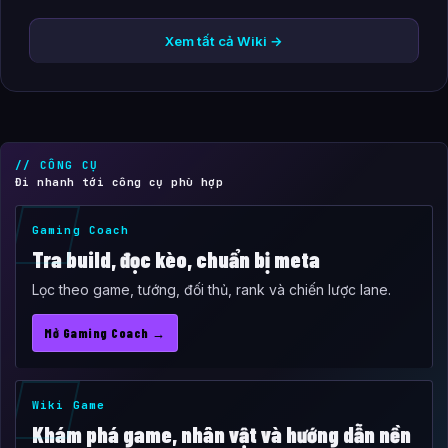
Xem tất cả Wiki →
// CÔNG CỤ
Đi nhanh tới công cụ phù hợp
Gaming Coach
Tra build, đọc kèo, chuẩn bị meta
Lọc theo game, tướng, đối thủ, rank và chiến lược lane.
Mở Gaming Coach →
Wiki Game
Khám phá game, nhân vật và hướng dẫn nền