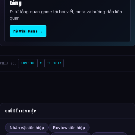
tảng
Đi từ tổng quan game tới bài viết, meta và hướng dẫn liên
quan.
Mở Wiki Game →
CHIA SE:
FACEBOOK
X
TELEGRAM
CHỦ ĐỀ TIÊN HIỆP
Nhân vật tiên hiệp
Review tiên hiệp