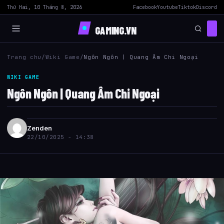
Thứ Hai, 10 Tháng 8, 2026
Facebook
Youtube
Tiktok
Discord
GAMING.VN
Trang chu
/
Wiki Game
/
Ngôn Ngôn | Quang Âm Chi Ngoại
WIKI GAME
Ngôn Ngôn | Quang Âm Chi Ngoại
Zenden
22/10/2025 - 14:38