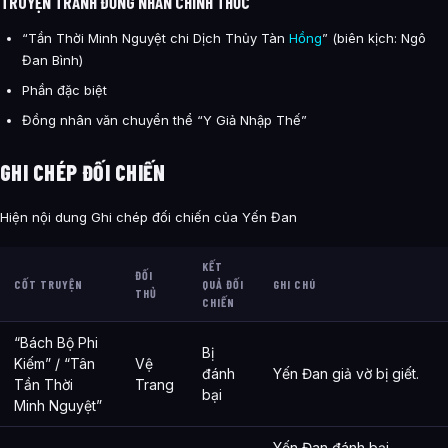
TRUYỆN TRANH ĐỒNG NHÂN CHÍNH THỨC
“Tần Thời Minh Nguyệt chi Dịch Thủy Tàn
Hồng
” (biên kịch: Ngô
Đan Bình)
Phần đặc biệt
Đồng nhân văn chuyển thể “Y Giả Nhập Thế”
GHI CHÉP ĐỐI CHIẾN
Hiện nội dung Ghi chép đối chiến của Yến Đan
KẾT
ĐỐI
CỐT TRUYỆN
QUẢ ĐỐI
GHI CHÚ
THỦ
CHIẾN
“Bách Bộ Phi
Bị
Kiếm” / “Tân
Vệ
đánh
Yến Đan giả vờ bị giết.
Tần Thời
Trang
bại
Minh Nguyệt”
Yến Đan đánh bại