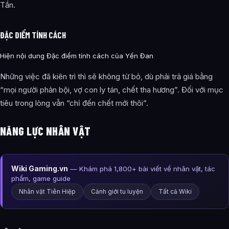
Tần.
ĐẶC ĐIỂM TÍNH CÁCH
Hiện nội dung Đặc điểm tính cách của Yến Đan
Những việc đã kiên trì thì sẽ không từ bỏ, dù phải trả giá bằng
“mọi người phản bội, vợ con ly tán, chết tha hương”. Đối với mục
tiêu trong lòng vẫn “chỉ đến chết mới thôi”.
NĂNG LỰC NHÂN VẬT
Wiki Gaming.vn
— Khám phá 1,800+ bài viết về nhân vật, tác
phẩm, game guide
Nhân vật Tiên Hiệp
Cảnh giới tu luyện
Tất cả Wiki