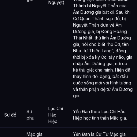
Nguyệt)
Thành bị Nguyệt Thần của
Âm Dương gia bắt đi. Sau khi
Cơ Quan Thành sụp đổ, bị
Nguyệt Thần đưa về Âm
Dương gia, bị Đông Hoàng
Thái Nhất, thủ lĩnh Âm Dương
gia, nói cho biết “họ Cơ, tên
Như, tự Thiên Lang”, đồng
thời bị xóa ký ức, tẩy não, gia
nhập Âm Dương gia, nơi có
kẻ thù giết cha mình. Hiện đã
thay hình đổi dạng, bắt đầu
cuộc sống mới với hình tượng
và thân phận đệ tử Âm Dương
gia.
Lục Chỉ
Sư
Yến Đan theo Lục Chỉ Hắc
Sư đồ
Hắc
phụ
Hiệp học tinh thần Mặc gia.
Hiệp
Mặc gia
Yến Đan là Cự Tử Mặc gia.