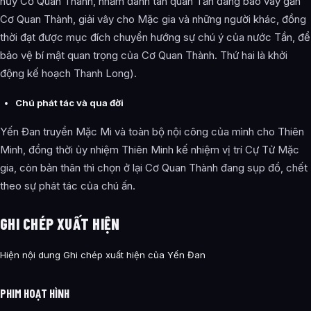
hủy Cơ Quan Thành, nhằm đánh tan quân Tần đang bao vây gần
Cơ Quan Thành, giải vây cho Mặc gia và những người khác, đồng
thời đạt được mục đích chuyển hướng sự chú ý của nước Tần, để
bảo vệ bí mật quan trọng của Cơ Quan Thành. Thứ hai là khởi
động kế hoạch Thanh Long).
Chú phát tác và qua đời
Yến Đan truyền Mặc Mi và toàn bộ nội công của mình cho Thiên
Minh, đồng thời ủy nhiệm Thiên Minh kế nhiệm vị trí Cự Tử Mặc
gia, còn bản thân thì chọn ở lại Cơ Quan Thành đang sụp đổ, chết
theo sự phát tác của chú ấn.
GHI CHÉP XUẤT HIỆN
Hiện nội dung Ghi chép xuất hiện của Yến Đan
PHIM HOẠT HÌNH