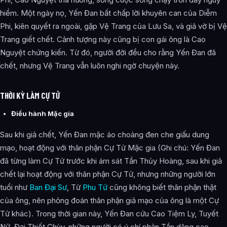
hiểm. Một ngày nọ, Yến Đan bất chấp lời khuyên can của Diễm
Phi, kiên quyết ra ngoài, gặp Vệ Trang của Lưu Sa, và giả vờ bị Vệ
Trang giết chết. Cảnh tượng này cũng bị con gái ông là Cao
Nguyệt chứng kiến. Từ đó, người đời đều cho rằng Yến Đan đã
chết, nhưng Vệ Trang vẫn luôn nghi ngờ chuyện này.
THỜI KỲ LÀM CỰ TỬ
Điều hành Mặc gia
Sau khi giả chết, Yến Đan mặc áo choàng đen che giấu dung
mạo, hoạt động với thân phận Cự Tử Mặc gia (Ghi chú: Yến Đan
đã từng làm Cự Tử trước khi ám sát Tần Thủy Hoàng, sau khi giả
chết lại hoạt động với thân phận Cự Tử, nhưng những người lớn
tuổi như
Ban Đại Sư
, Từ
Phu Tử
cũng không biết thân phận thật
của ông, nên phỏng đoán thân phận giả mạo của ông là một Cự
Tử khác). Trong thời gian này, Yến Đan cứu Cao Tiệm Ly, Tuyết
Nữ, Đại Thiết Chùy, những người có ý chí phản Tần dâng cao,