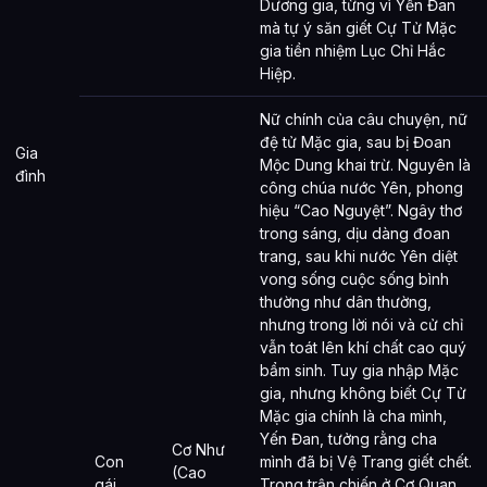
Dương gia, từng vì Yến Đan
mà tự ý săn giết Cự Tử Mặc
gia tiền nhiệm Lục Chỉ Hắc
Hiệp.
Nữ chính của câu chuyện, nữ
đệ tử Mặc gia, sau bị Đoan
Gia
Mộc Dung khai trừ. Nguyên là
đình
công chúa nước Yên, phong
hiệu “Cao Nguyệt”. Ngây thơ
trong sáng, dịu dàng đoan
trang, sau khi nước Yên diệt
vong sống cuộc sống bình
thường như dân thường,
nhưng trong lời nói và cử chỉ
vẫn toát lên khí chất cao quý
bẩm sinh. Tuy gia nhập Mặc
gia, nhưng không biết Cự Tử
Mặc gia chính là cha mình,
Yến Đan, tưởng rằng cha
Cơ Như
Con
mình đã bị Vệ Trang giết chết.
(Cao
gái
Trong trận chiến ở Cơ Quan