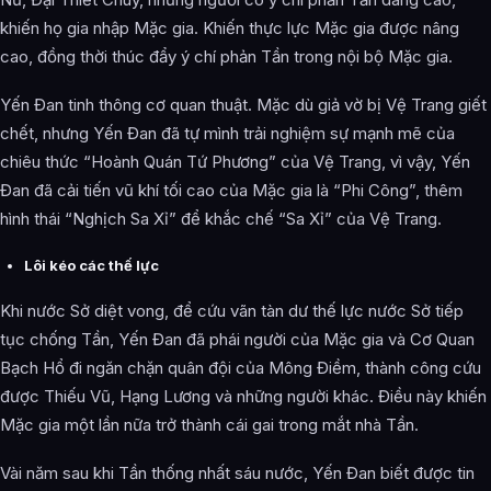
khiến họ gia nhập Mặc gia. Khiến thực lực Mặc gia được nâng
cao, đồng thời thúc đẩy ý chí phản Tần trong nội bộ Mặc gia.
Yến Đan tinh thông cơ quan thuật. Mặc dù giả vờ bị Vệ Trang giết
chết, nhưng Yến Đan đã tự mình trải nghiệm sự mạnh mẽ của
chiêu thức “Hoành Quán Tứ Phương” của Vệ Trang, vì vậy, Yến
Đan đã cải tiến vũ khí tối cao của Mặc gia là “Phi Công”, thêm
hình thái “Nghịch Sa Xỉ” để khắc chế “Sa Xỉ” của Vệ Trang.
Lôi kéo các thế lực
Khi nước Sở diệt vong, để cứu vãn tàn dư thế lực nước Sở tiếp
tục chống Tần, Yến Đan đã phái người của Mặc gia và Cơ Quan
Bạch Hổ đi ngăn chặn quân đội của Mông Điềm, thành công cứu
được Thiếu Vũ, Hạng Lương và những người khác. Điều này khiến
Mặc gia một lần nữa trở thành cái gai trong mắt nhà Tần.
Vài năm sau khi Tần thống nhất sáu nước, Yến Đan biết được tin