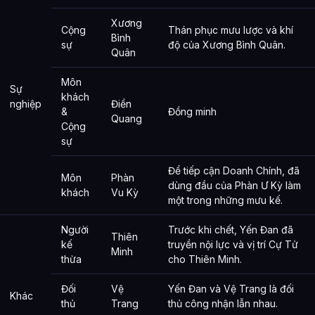
Xương
Cộng
Thán phục mưu lược và khí
Bình
sự
độ của Xương Bình Quân.
Quân
Môn
Sự
khách
nghiệp
Điền
&
Đồng minh
Quang
Cộng
sự
Để tiếp cận Doanh Chính, đã
Môn
Phàn
dùng đầu của Phàn Ư Kỳ làm
khách
Vu Kỳ
một trong những mưu kế.
Người
Trước khi chết, Yến Đan đã
Thiên
kế
truyền nội lực và vị trí Cự Tử
Minh
thừa
cho Thiên Minh.
Đối
Vệ
Yến Đan và Vệ Trang là đối
Khác
thủ
Trang
thủ công nhận lẫn nhau.