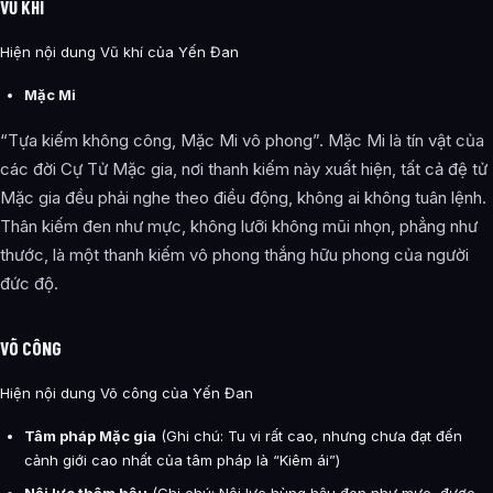
VŨ KHÍ
Hiện nội dung Vũ khí của Yến Đan
Mặc Mi
“Tựa kiếm không công, Mặc Mi vô phong”. Mặc Mi là tín vật của
các đời Cự Tử Mặc gia, nơi thanh kiếm này xuất hiện, tất cả đệ tử
Mặc gia đều phải nghe theo điều động, không ai không tuân lệnh.
Thân kiếm đen như mực, không lưỡi không mũi nhọn, phẳng như
thước, là một thanh kiếm vô phong thắng hữu phong của người
đức độ.
VÕ CÔNG
Hiện nội dung Võ công của Yến Đan
Tâm pháp Mặc gia
(Ghi chú: Tu vi rất cao, nhưng chưa đạt đến
cảnh giới cao nhất của tâm pháp là “Kiêm ái”)
Nội lực thâm hậu
(Ghi chú: Nội lực hùng hậu đen như mực, được