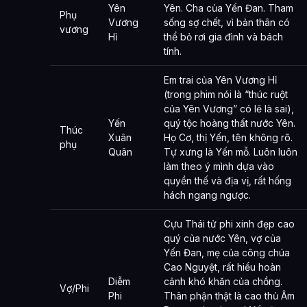
Yên
Yên. Cha của Yến Đan. Tham
Phụ
Vương
sống sợ chết, vì bản thân có
vương
Hỉ
thể bỏ rơi gia đình và bách
tính.
Em trai của Yên Vương Hỉ
(trong phim nói là “thúc ruột
của Yên Vương” có lẽ là sai),
Yến
quý tộc hoàng thất nước Yên.
Thúc
Xuân
Họ Cơ, thị Yến, tên không rõ.
phụ
Quân
Tự xưng là Yến mỗ. Luôn luôn
làm theo ý mình dựa vào
quyền thế và địa vị, rất hống
hách ngang ngược.
Cựu Thái tử phi xinh đẹp cao
quý của nước Yên, vợ của
Yến Đan, mẹ của công chúa
Cao Nguyệt, rất hiểu hoàn
Diễm
cảnh khó khăn của chồng.
Vợ/Phi
Phi
Thân phận thật là cao thủ Âm