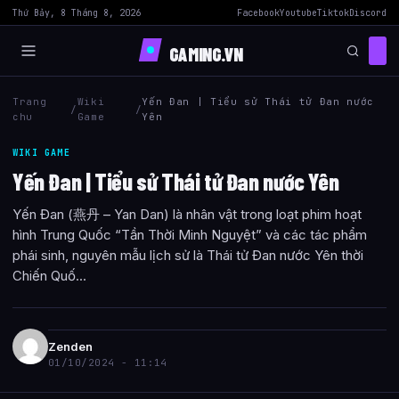
Thứ Bảy, 8 Tháng 8, 2026
Facebook
Youtube
Tiktok
Discord
GAMING.VN
Trang
Wiki
Yến Đan | Tiểu sử Thái tử Đan nước
/
/
chu
Game
Yên
WIKI GAME
Yến Đan | Tiểu sử Thái tử Đan nước Yên
Yến Đan (燕丹 – Yan Dan) là nhân vật trong loạt phim hoạt
hình Trung Quốc “Tần Thời Minh Nguyệt” và các tác phẩm
phái sinh, nguyên mẫu lịch sử là Thái tử Đan nước Yên thời
Chiến Quố...
Zenden
01/10/2024 - 11:14