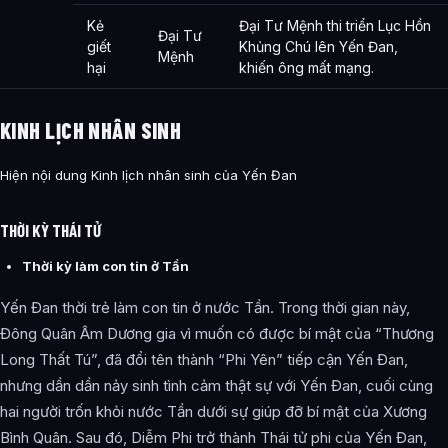
Kẻ
Đại Tư Mệnh thi triển Lục Hồn
Đại Tư
giết
Khủng Chú lên Yến Đan,
Mệnh
hại
khiến ông mất mạng.
KINH LỊCH NHÂN SINH
Hiện nội dung Kinh lịch nhân sinh của Yến Đan
THỜI KỲ THÁI TỬ
Thời kỳ làm con tin ở Tần
Yến Đan thời trẻ làm con tin ở nước Tần. Trong thời gian này,
Đông Quân Âm Dương gia vì muốn có được bí mật của “Thương
Long Thất Tú”, đã đổi tên thành “Phi Yên” tiếp cận Yến Đan,
nhưng dần dần nảy sinh tình cảm thật sự với Yến Đan, cuối cùng
hai người trốn khỏi nước Tần dưới sự giúp đỡ bí mật của Xương
Bình Quân. Sau đó, Diễm Phi trở thành Thái tử phi của Yến Đan,