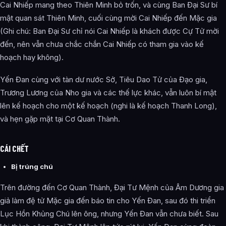
Cai Nhiếp mang theo Thiên Minh bỏ trốn, và cùng Ban Đại Sư bí
mật quan sát Thiên Minh, cuối cùng mời Cai Nhiếp đến Mặc gia
(Ghi chú: Ban Đại Sư chỉ nói Cai Nhiếp là khách được Cự Tử mời
đến, nên vẫn chưa chắc chắn Cai Nhiếp có tham gia vào kế
hoạch hay không).
Yến Đan cùng với tàn dư nước Sở, Tiêu Dao Tử của Đạo gia,
Trương Lương của Nho gia và các thế lực khác, vẫn luôn bí mật
lên kế hoạch cho một kế hoạch (nghi là kế hoạch Thanh Long),
và hẹn gặp mặt tại Cơ Quan Thành.
CÁI CHẾT
Bị trúng chú
Trên đường đến Cơ Quan Thành, Đại Tư Mệnh của Âm Dương gia
giả làm đệ tử Mặc gia đến báo tin cho Yến Đan, sau đó thi triển
Lục Hồn Khủng Chú lên ông, nhưng Yến Đan vẫn chưa biết. Sau