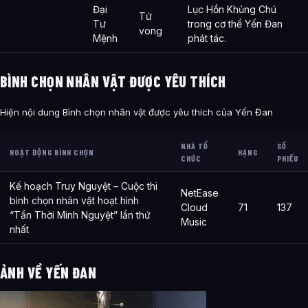
Đại
Lục Hồn Khủng Chú
Tử
Tư
trong cơ thể Yến Đan
vong
Mệnh
phát tác.
BÌNH CHỌN NHÂN VẬT ĐƯỢC YÊU THÍCH
Hiện nội dung Bình chọn nhân vật được yêu thích của Yến Đan
NHÀ TỔ
SỐ
HOẠT ĐỘNG BÌNH CHỌN
HẠNG
CHỨC
PHIẾU
Kế hoạch Truy Nguyệt – Cuộc thi
NetEase
bình chọn nhân vật hoạt hình
Cloud
71
137
“Tần Thời Minh Nguyệt” lần thứ
Music
nhất
ẢNH VỀ YẾN ĐAN