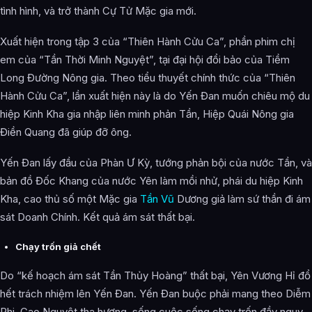
tình hình, và trở thành Cự Tử Mặc gia mới.
Xuất hiện trong tập 3 của “Thiên Hành Cửu Ca”, phần phim chị
em của “Tần Thời Minh Nguyệt”, tại đại hội đổi bảo của Tiềm
Long Đường Nông gia. Theo tiểu thuyết chính thức của “Thiên
Hành Cửu Ca”, lần xuất hiện này là do Yến Đan muốn chiêu mộ du
hiệp Kinh Kha gia nhập liên minh phản Tần, Hiệp Quái Nông gia
Điền Quang đã giúp đỡ ông.
Yến Đan lấy đầu của Phàn Ư Kỳ, tướng phản bội của nước Tần, và
bản đồ Đốc Khang của nước Yên làm mồi nhử, phái du hiệp Kinh
Kha, cao thủ số một Mặc gia
Tần Vũ
Dương giả làm sứ thần đi ám
sát Doanh Chính. Kết quả ám sát thất bại.
Chạy trốn giả chết
Do “kế hoạch ám sát Tần Thủy Hoàng” thất bại, Yên Vương Hỉ đổ
hết trách nhiệm lên Yến Đan. Yến Đan buộc phải mang theo Diễm
Phi, Cao Nguyệt tha hương, sống cuộc sống chạy trốn đầy nguy