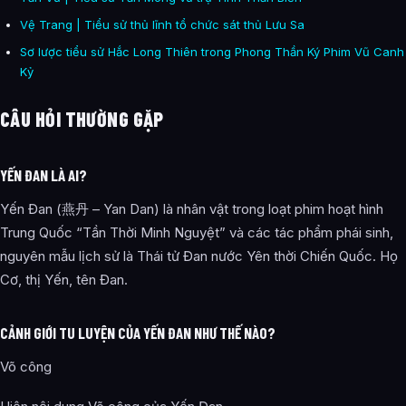
Vệ Trang | Tiểu sử thủ lĩnh tổ chức sát thủ Lưu Sa
Sơ lược tiểu sử Hắc Long Thiên trong Phong Thần Ký Phim Vũ Canh
Kỷ
CÂU HỎI THƯỜNG GẶP
YẾN ĐAN LÀ AI?
Yến Đan (燕丹 – Yan Dan) là nhân vật trong loạt phim hoạt hình
Trung Quốc “Tần Thời Minh Nguyệt” và các tác phẩm phái sinh,
nguyên mẫu lịch sử là Thái tử Đan nước Yên thời Chiến Quốc. Họ
Cơ, thị Yến, tên Đan.
CẢNH GIỚI TU LUYỆN CỦA YẾN ĐAN NHƯ THẾ NÀO?
Võ công