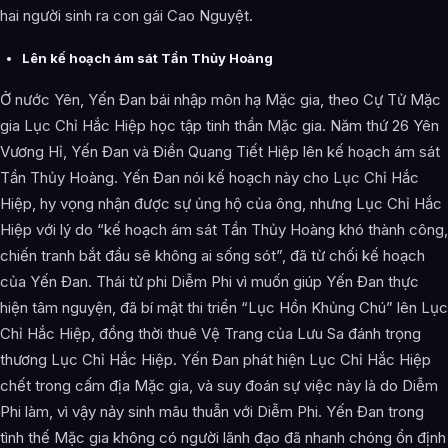
hai người sinh ra con gái Cao Nguyệt.
Lên kế hoạch ám sát Tần Thủy Hoàng
Ở nước Yên, Yến Đan bái nhập môn hạ Mặc gia, theo Cự Tử Mặc
gia Lục Chỉ Hắc Hiệp học tập tinh thần Mặc gia. Năm thứ 26 Yên
Vương Hỉ, Yến Đan và Điền Quang Tiết Hiệp lên kế hoạch ám sát
Tần Thủy Hoàng. Yến Đan nói kế hoạch này cho Lục Chỉ Hắc
Hiệp, hy vọng nhận được sự ủng hộ của ông, nhưng Lục Chỉ Hắc
Hiệp với lý do “kế hoạch ám sát Tần Thủy Hoàng khó thành công,
chiến tranh bắt đầu sẽ không ai sống sót”, đã từ chối kế hoạch
của Yến Đan. Thái tử phi Diễm Phi vì muốn giúp Yến Đan thực
hiện tâm nguyện, đã bí mật thi triển “Lục Hồn Khủng Chú” lên Lục
Chỉ Hắc Hiệp, đồng thời thuê Vệ Trang của Lưu Sa đánh trọng
thương Lục Chỉ Hắc Hiệp. Yến Đan phát hiện Lục Chỉ Hắc Hiệp
chết trong cấm địa Mặc gia, và suy đoán sự việc này là do Diễm
Phi làm, vì vậy nảy sinh mâu thuẫn với Diễm Phi. Yến Đan trong
tình thế Mặc gia không có người lãnh đạo đã nhanh chóng ổn định