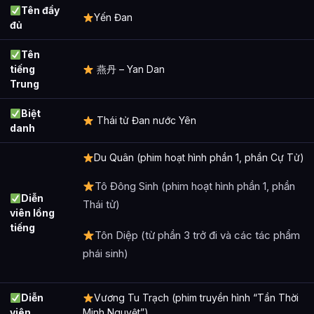
Các mối quan hệ quan trọng của Yến Đan là gì?
Tên đầy
Yến Đan
đủ
Thông tin về Yến Đan được tổng hợp từ đâu?
Tên
tiếng
燕丹 – Yan Dan
Trung
Biệt
Thái tử Đan nước Yên
danh
Du Quân (phim hoạt hình phần 1, phần Cự Tử)
Tô Đông Sinh (phim hoạt hình phần 1, phần
Diễn
Thái tử)
viên lồng
tiếng
Tôn Diệp (từ phần 3 trở đi và các tác phẩm
phái sinh)
Diễn
Vương Tu Trạch (phim truyền hình “Tần Thời
viên
Minh Nguyệt”)