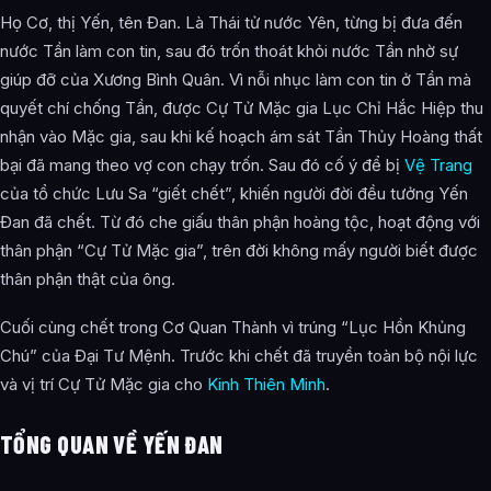
Cái chết
Họ Cơ, thị Yến, tên Đan. Là Thái tử nước Yên, từng bị đưa đến
Ghi chép xuất hiện
nước Tần làm con tin, sau đó trốn thoát khỏi nước Tần nhờ sự
giúp đỡ của Xương Bình Quân. Vì nỗi nhục làm con tin ở Tần mà
Phim hoạt hình
quyết chí chống Tần, được Cự Tử Mặc gia Lục Chỉ Hắc Hiệp thu
Truyện tranh đồng nhân chính thức
nhận vào Mặc gia, sau khi kế hoạch ám sát Tần Thủy Hoàng thất
bại đã mang theo vợ con chạy trốn. Sau đó cố ý để bị
Vệ Trang
Ghi chép đối chiến
của tổ chức Lưu Sa “giết chết”, khiến người đời đều tưởng Yến
Bình chọn nhân vật được yêu thích
Đan đã chết. Từ đó che giấu thân phận hoàng tộc, hoạt động với
thân phận “Cự Tử Mặc gia”, trên đời không mấy người biết được
Ảnh về Yến Đan
thân phận thật của ông.
Bài Viết Liên Quan
Cuối cùng chết trong Cơ Quan Thành vì trúng “Lục Hồn Khủng
Câu Hỏi Thường Gặp
Chú” của Đại Tư Mệnh. Trước khi chết đã truyền toàn bộ nội lực
Yến Đan là ai?
và vị trí Cự Tử Mặc gia cho
Kinh Thiên Minh
.
Cảnh giới tu luyện của Yến Đan như thế nào?
TỔNG QUAN VỀ YẾN ĐAN
Yến Đan xuất hiện trong tác phẩm nào?