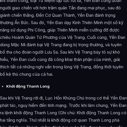
khi thành công, Đại Tư Mệnh lập tức rút lui, Yến Đan cùng đoàn
người giao chiến với hơn trăm quân Tần đang mai phục, sau đó
giành chiến thắng. Đến Cơ Quan Thành, Yến Đan đánh trọng
thương Ẩn Bức. Sau đó, Yến Đan dạy Kinh Thiên Minh một số kỹ
năng sử dụng Phi Công, giúp Thiên Minh miễn cưỡng đỡ được
chiêu Hoành Quán Tứ Phương của Vệ Trang. Cuối cùng, Yến Đan
dùng Mặc Mi đánh bại Vệ Trang đang bị trọng thương, và tuyên
bố tha cho đoàn người Lưu Sa. Sau khi Vệ Trang bày tỏ sự khó
hiểu, Yến Đan cuối cùng đã công khai thân phận của mình, giải
thích tất cả những nghi vấn trong lòng Vệ Trang, đồng thời tuyên
bố kẻ thù chung của cả hai.
Khởi động Thanh Long
Sau khi Vệ Trang rời đi, Lục Hồn Khủng Chú trong cơ thể Yến Đan
phát tác, nguy hiểm đến tính mạng. Trước khi lâm chung, Yến Đan
ra lệnh khởi động Thanh Long (Ghi chú: Khởi động Thanh Long có
hai tầng nghĩa. Thứ nhất là khởi động cơ quan Thanh Long phá