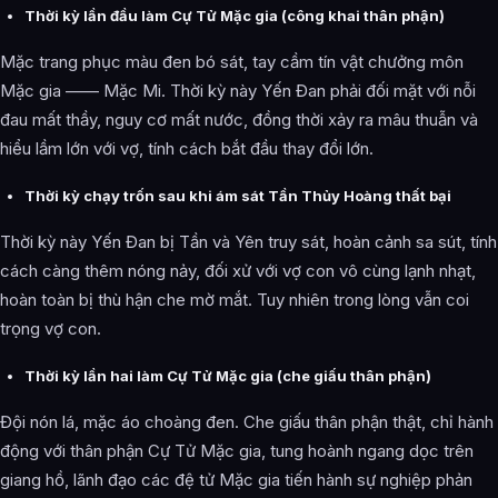
Thời kỳ lần đầu làm Cự Tử Mặc gia (công khai thân phận)
Mặc trang phục màu đen bó sát, tay cầm tín vật chưởng môn
Mặc gia —— Mặc Mi. Thời kỳ này Yến Đan phải đối mặt với nỗi
đau mất thầy, nguy cơ mất nước, đồng thời xảy ra mâu thuẫn và
hiểu lầm lớn với vợ, tính cách bắt đầu thay đổi lớn.
Thời kỳ chạy trốn sau khi ám sát Tần Thủy Hoàng thất bại
Thời kỳ này Yến Đan bị Tần và Yên truy sát, hoàn cảnh sa sút, tính
cách càng thêm nóng nảy, đối xử với vợ con vô cùng lạnh nhạt,
hoàn toàn bị thù hận che mờ mắt. Tuy nhiên trong lòng vẫn coi
trọng vợ con.
Thời kỳ lần hai làm Cự Tử Mặc gia (che giấu thân phận)
Đội nón lá, mặc áo choàng đen. Che giấu thân phận thật, chỉ hành
động với thân phận Cự Tử Mặc gia, tung hoành ngang dọc trên
giang hồ, lãnh đạo các đệ tử Mặc gia tiến hành sự nghiệp phản