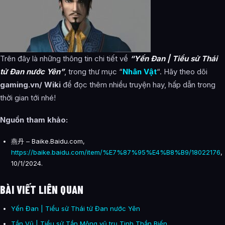
Trên đây là những thông tin chi tiết về
“Yến Đan | Tiểu sử Thái
tử Đan nước Yên”
, trong thư mục “
Nhân Vật
“. Hãy theo dõi
gaming.vn/ Wiki
để đọc thêm nhiều truyện hay, hấp dẫn trong
thời gian tới nhé!
Nguồn tham khảo
:
燕丹 – Baike.Baidu.com,
https://baike.baidu.com/item/%E7%87%95%E4%B8%B9/18022176
,
10/1/2024.
BÀI VIẾT LIÊN QUAN
Yến Đan | Tiểu sử Thái tử Đan nước Yên
Tần Vũ | Tiểu sử Tần Mông vũ trụ Tinh Thần Biến