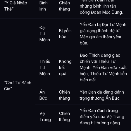
“Y Giả Nhập
Binh
Chiến
những binh lính tấn
Thế”
lính
thắng
công Đoan Mộc Dung.
Yến Đan bị Đại Tư Mệnh
Đại
Bị yểm
giả dạng thành đệ tử
Tư
bùa
Mặc gia âm thầm yểm
Mệnh
bùa.
Đạo Thích đang giao
Thiếu
Không
chiến với Thiếu Tư
Tư
kết
Mệnh, Yến Đan vừa xuất
Mệnh
quả
hiện, Thiếu Tư Mệnh liền
biến mất.
“Chư Tử Bách
Gia”
Ẩn
Chiến
Yến Đan dễ dàng đánh
Bức
thắng
trọng thương Ẩn Bức.
Yến Đan đánh trúng
Vệ
Chiến
điểm yếu của Vệ Trang
Trang
thắng
đang bị thương nặng.