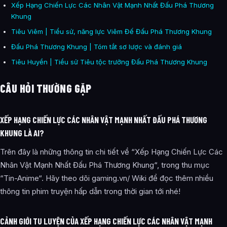
Xếp Hạng Chiến Lực Các Nhân Vật Mạnh Nhất Đấu Phá Thương
Khung
Tiêu Viêm | Tiểu sử, năng lực Viêm Đế Đấu Phá Thương Khung
Đấu Phá Thương Khung | Tóm tắt sơ lược và đánh giá
Tiêu Huyền | Tiểu sử Tiêu tộc trưởng Đấu Phá Thương Khung
CÂU HỎI THƯỜNG GẶP
XẾP HẠNG CHIẾN LỰC CÁC NHÂN VẬT MẠNH NHẤT ĐẤU PHÁ THƯƠNG
KHUNG LÀ AI?
Trên đây là những thông tin chi tiết về “Xếp Hạng Chiến Lực Các
Nhân Vật Mạnh Nhất Đấu Phá Thương Khung“, trong thu mục
“Tin-Anime“. Hãy theo dõi gaming.vn/ Wiki để đọc thêm nhiều
thông tin phim truyện hấp dẫn trong thời gian tới nhé!
CẢNH GIỚI TU LUYỆN CỦA XẾP HẠNG CHIẾN LỰC CÁC NHÂN VẬT MẠNH