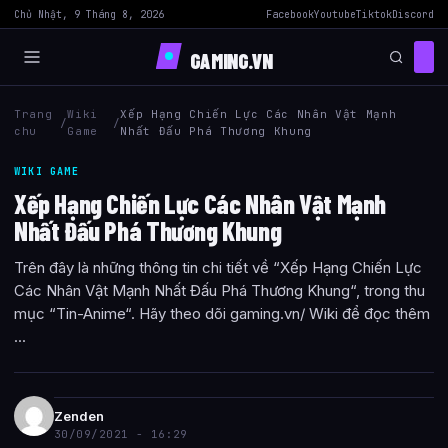
Chủ Nhật, 9 Tháng 8, 2026
Facebook
Youtube
Tiktok
Discord
GAMING.VN
Trang
Wiki
Xếp Hạng Chiến Lực Các Nhân Vật Mạnh
/
/
chu
Game
Nhất Đấu Phá Thương Khung
WIKI GAME
Xếp Hạng Chiến Lực Các Nhân Vật Mạnh
Nhất Đấu Phá Thương Khung
Trên đây là những thông tin chi tiết về “Xếp Hạng Chiến Lực
Các Nhân Vật Mạnh Nhất Đấu Phá Thương Khung“, trong thu
mục “Tin-Anime“. Hãy theo dõi gaming.vn/ Wiki để đọc thêm
...
Zenden
30/09/2021 - 16:29