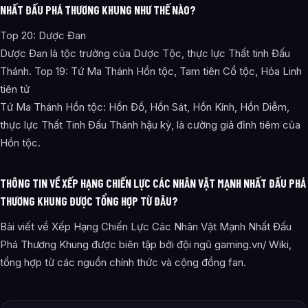
NHẤT ĐẤU PHÁ THƯƠNG KHUNG NHƯ THẾ NÀO?
Top 20: Dược Đan
Dược Đan là tộc trưởng của Dược Tộc, thực lực Thất tinh Đấu
Thánh. Top 19: Tứ Ma Thánh Hồn tộc, Tam tiên Cổ tộc, Hỏa Linh
tiên tử
Tứ Ma Thánh Hồn tộc: Hồn Đồ, Hồn Sát, Hồn Kính, Hồn Diễm,
thực lực Thất Tinh Đấu Thánh hậu kỳ, là cường giả đỉnh tiêm của
Hồn tộc.
THÔNG TIN VỀ XẾP HẠNG CHIẾN LỰC CÁC NHÂN VẬT MẠNH NHẤT ĐẤU PHÁ
THƯƠNG KHUNG ĐƯỢC TỔNG HỢP TỪ ĐÂU?
Bài viết về Xếp Hạng Chiến Lực Các Nhân Vật Mạnh Nhất Đấu
Phá Thương Khung được biên tập bởi đội ngũ gaming.vn/ Wiki,
tổng hợp từ các nguồn chính thức và cộng đồng fan.