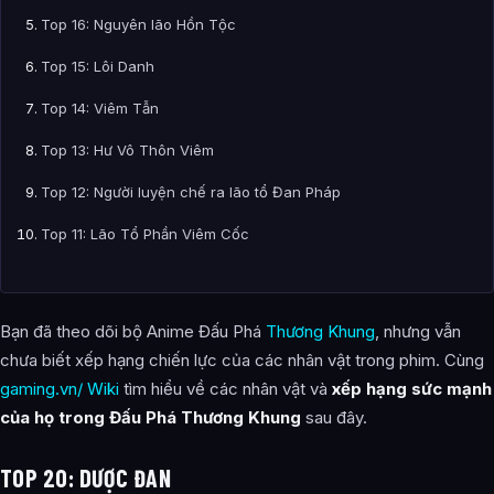
Top 16: Nguyên lão Hồn Tộc
Top 15: Lôi Danh
Top 14: Viêm Tẫn
Top 13: Hư Vô Thôn Viêm
Top 12: Người luyện chế ra lão tổ Đan Pháp
Top 11: Lão Tổ Phần Viêm Cốc
Top 10: Cổ Nguyên
Top 9: Tiêu Huyền
Bạn đã theo dõi bộ Anime Đấu Phá
Thương Khung
, nhưng vẫn
chưa biết xếp hạng chiến lực của các nhân vật trong phim. Cùng
Top 8: Chúc Khôn
gaming.vn/ Wiki
tìm hiểu về các nhân vật và
xếp hạng sức mạnh
Top 7: Hoàng Tuyền Yêu Thánh
của họ trong Đấu Phá Thương Khung
sau đây.
Top 6: Tịnh Liên Yêu Thánh
TOP 20: DƯỢC ĐAN
Top 5: Đế phẩm Sồ Đan