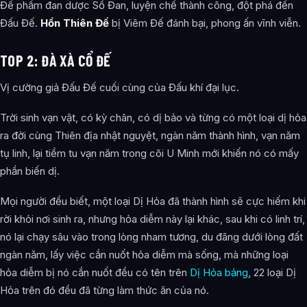
Đế phẩm đan dược Sồ Đan, luyện chế thành công, đột phá đến
Đấu Đế.
Hồn Thiên Đế
bị Viêm Đế đánh bại, phong ấn vĩnh viễn.
TOP 2: ĐÀ XÀ CỔ ĐẾ
Vị cường giả Đấu Đế cuối cùng của Đấu khí đại lục.
Trời sinh vạn vật, có kỳ chân, có dị bảo và từng có một loại dị hỏa
ra đời cùng Thiên địa nhật nguyệt, ngàn năm thành hình, vạn năm
tụ linh, lại tiềm tu vạn năm trong cõi U Minh mới khiến nó có mấy
phần biến dị.
Mọi người đều biết, một loại Dị Hỏa đã thành hình sẽ cực hiếm khi
rời khỏi nơi sinh ra, nhưng hỏa diễm này lại khác, sau khi có linh trí,
nó lại chạy sâu vào trong lòng nham tương, du đãng dưới lòng đất
ngàn năm, lấy việc cắn nuốt hỏa diễm mà sống, mà những loại
hỏa diễm bị nó cắn nuốt đều có tên trên
Dị Hỏa bảng
, 22 loại Dị
Hỏa trên đó đều đã từng làm thức ăn của nó.