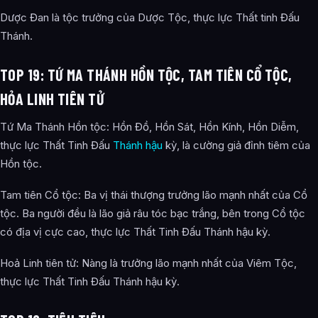
Dược Đan là tộc trưởng của Dược Tộc, thực lực Thất tinh Đấu
Top 4: Bồ Đề Cổ thụ
Thánh.
Top 3: Hồn Thiên Đế
TOP 19: TỨ MA THÁNH HỒN TỘC, TAM TIÊN CỔ TỘC,
Top 2: Đà Xà Cổ Đế
HỎA LINH TIÊN TỬ
Top 1: Viêm Đế Tiêu Viêm.
Tứ Ma Thánh Hồn tộc: Hồn Đồ, Hồn Sát, Hồn Kính, Hồn Diễm,
Bài Viết Liên Quan
thực lực Thất Tinh Đấu
Thánh hậu
kỳ, là cường giả đỉnh tiêm của
Câu Hỏi Thường Gặp
Hồn tộc.
Xếp Hạng Chiến Lực Các Nhân Vật Mạnh Nhất Đấu Phá
Tam tiên Cổ tộc: Ba vị thái thượng trưởng lão mạnh nhất của Cổ
Thương Khung là ai?
tộc. Ba người đều là lão giả râu tóc bạc trắng, bên trong Cổ tộc
Cảnh giới tu luyện của Xếp Hạng Chiến Lực Các Nhân Vật
có địa vị cực cao, thực lực Thất Tinh Đấu Thánh hậu kỳ.
Mạnh Nhất Đấu Phá Thương Khung như thế nào?
Hoả Linh tiên tử: Nàng là trưởng lão mạnh nhất của Viêm Tộc,
Thông tin về Xếp Hạng Chiến Lực Các Nhân Vật Mạnh Nhất
thực lực Thất Tinh Đấu Thánh hậu kỳ.
Đấu Phá Thương Khung được tổng hợp từ đâu?