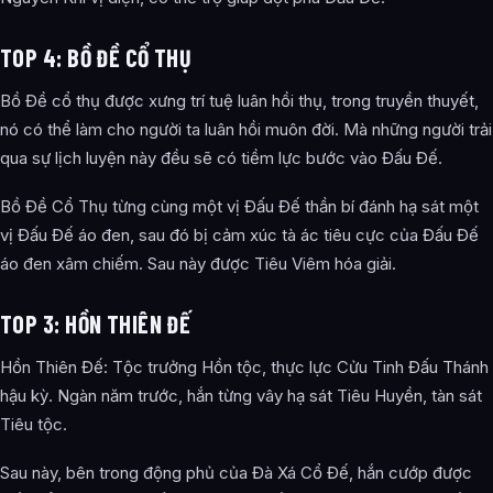
TOP 4: BỒ ĐỀ CỔ THỤ
Bồ Đề cổ thụ được xưng trí tuệ luân hồi thụ, trong truyền thuyết,
nó có thể làm cho người ta luân hồi muôn đời. Mà những người trải
qua sự lịch luyện này đều sẽ có tiềm lực bước vào Đấu Đế.
Bồ Đề Cổ Thụ từng cùng một vị Đấu Đế thần bí đánh hạ sát một
vị Đấu Đế áo đen, sau đó bị cảm xúc tà ác tiêu cực của Đấu Đế
áo đen xâm chiếm. Sau này được Tiêu Viêm hóa giải.
TOP 3: HỒN THIÊN ĐẾ
Hồn Thiên Đế: Tộc trưởng Hồn tộc, thực lực Cửu Tinh Đấu Thánh
hậu kỳ. Ngàn năm trước, hắn từng vây hạ sát Tiêu Huyền, tàn sát
Tiêu tộc.
Sau này, bên trong động phủ của Đà Xá Cổ Đế, hắn cướp được