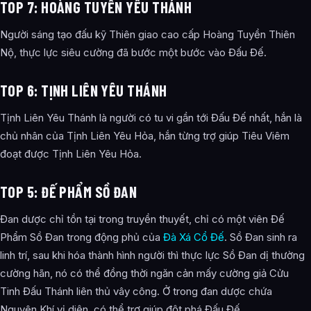
TOP 7: HOÀNG TUYỀN YÊU THÁNH
Người sáng tạo đấu kỹ Thiên giao cao cấp Hoàng Tuyền Thiên
Nộ, thực lực siêu cường đã bước một bước vào Đấu Đế.
TOP 6: TỊNH LIÊN YÊU THÁNH
Tịnh Liên Yêu Thánh là người có tu vi gần tới Đấu Đế nhất, hắn là
chủ nhân của Tịnh Liên Yêu Hỏa, hắn từng trợ giúp Tiêu Viêm
đoạt được Tịnh Liên Yêu Hỏa.
TOP 5: ĐẾ PHẨM SỒ ĐAN
Đan dược chỉ tồn tại trong truyền thuyết, chỉ có một viên Đế
Phẩm Sồ Đan trong động phủ của
Đà Xá Cổ Đế
. Sồ Đan sinh ra
linh trí, sau khi hóa thành hình người thì thực lực Sồ Đan dị thường
cường hãn, nó có thể đồng thời ngăn cản mấy cường giả Cửu
Tinh Đấu Thánh liên thủ vây công. Ở trong đan dược chứa
Nguyên Khí vị diện, có thể trợ giúp đột phá Đấu Đế.