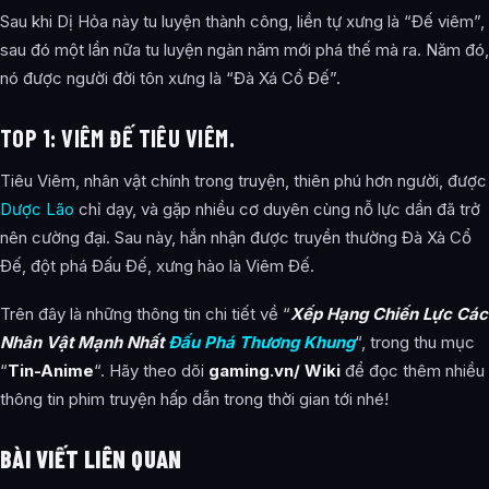
Sau khi Dị Hỏa này tu luyện thành công, liền tự xưng là “Đế viêm”,
sau đó một lần nữa tu luyện ngàn năm mới phá thế mà ra. Năm đó,
nó được người đời tôn xưng là “Đà Xá Cổ Đế”.
TOP 1: VIÊM ĐẾ TIÊU VIÊM.
Tiêu Viêm, nhân vật chính trong truyện, thiên phú hơn người, được
Dược Lão
chỉ dạy, và gặp nhiều cơ duyên cùng nỗ lực dần đã trở
nên cường đại. Sau này, hắn nhận được truyền thường Đà Xà Cổ
Đế, đột phá Đấu Đế, xưng hào là Viêm Đế.
Trên đây là những thông tin chi tiết về “
Xếp Hạng Chiến Lực Các
Nhân Vật Mạnh Nhất
Đấu Phá Thương Khung
“, trong thu mục
“
Tin-Anime
“. Hãy theo dõi
gaming.vn/ Wiki
để đọc thêm nhiều
thông tin phim truyện hấp dẫn trong thời gian tới nhé!
BÀI VIẾT LIÊN QUAN