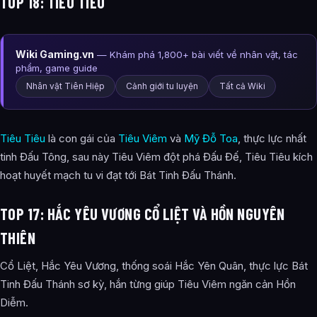
TOP 18: TIÊU TIÊU
Wiki Gaming.vn
— Khám phá 1,800+ bài viết về nhân vật, tác
phẩm, game guide
Nhân vật Tiên Hiệp
Cảnh giới tu luyện
Tất cả Wiki
Tiêu Tiêu
là con gái của
Tiêu Viêm
và
Mỹ Đỗ Toa
, thực lực nhất
tinh Đấu Tông, sau này Tiêu Viêm đột phá Đấu Đế, Tiêu Tiêu kích
hoạt huyết mạch tu vi đạt tới Bát Tinh Đấu Thánh.
TOP 17: HẮC YÊU VƯƠNG CỔ LIỆT VÀ HỒN NGUYÊN
THIÊN
Cổ Liệt, Hắc Yêu Vương, thống soái Hắc Yên Quân, thực lực Bát
Tinh Đấu Thánh sơ kỳ, hắn từng giúp Tiêu Viêm ngăn cản Hồn
Diễm.