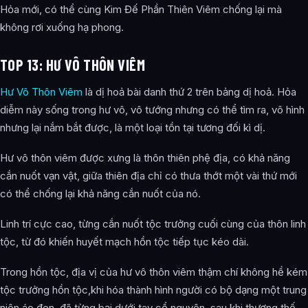
Hỏa mới, có thể cùng Kim Đế Phần Thiên Viêm chống lại mà
không rơi xuống hạ phong.
TOP 13: HƯ VÔ THÔN VIÊM
Hư Vô Thôn Viêm
là dị hoả bài danh thứ 2 trên bảng dị hoả. Hỏa
diễm này sống trong hư vô, vô tướng nhưng có thể tìm ra, vô hình
nhưng lại nắm bắt được, là một loại tồn tại tương đối kì dị.
Hư vô thôn viêm được xưng là thôn thiên phệ địa, có khả năng
cắn nuốt vạn vật, giữa thiên địa chỉ có thưa thớt một vài thứ mới
có thể chống lại khả năng cắn nuốt của nó.
Linh trí cực cao, từng cắn nuốt tộc trưởng cuối cùng của thôn linh
tộc, từ đó khiến huyết mạch hồn tộc tiếp tục kéo dài.
Trong hồn tộc, địa vị của hư vô thôn viêm thậm chí không hề kém
tộc trưởng hồn tộc,khi hóa thành hình người có bộ dạng một trung
niên áo đen, đã từng bại dưới tay cổ nguyên, sau khi thương thế