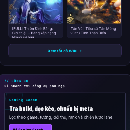
[FULL] Thiên Đỉnh Bảng:
Tần Vũ | Tiểu sử Tần Mông
Giới thiệu – Bảng xếp hạng –
vũ trụ Tinh Thần Biến
Người sở hữu
Xem tất cả Wiki →
// CÔNG CỤ
Đi nhanh tới công cụ phù hợp
Gaming Coach
Tra build, đọc kèo, chuẩn bị meta
Lọc theo game, tướng, đối thủ, rank và chiến lược lane.
Mở Gaming Coach →