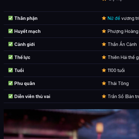
Thân phận
Nữ đế
vương tr
Huyết mạch
Phượng Hoàng 
Cảnh giới
Thần Ẩn Cảnh
Thế lực
Thiên Hải thế g
Tuổi
1100 tuổi
Phu quân
Thái Tông
Diễn viên thủ vai
Trần Sổ (Bản tr