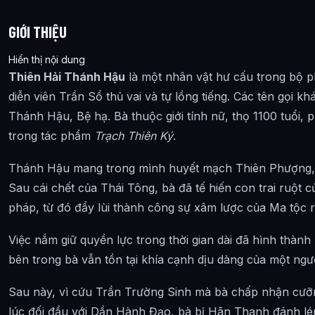
GIỚI THIỆU
Hiển thị nội dung
Thiên Hải Thánh Hậu
là một nhân vật hư cấu trong bộ 
diễn viên Trần Sổ thủ vai và tự lồng tiếng. Các tên gọi 
Thánh Hậu, Bệ hạ. Bà thuộc giới tính nữ, thọ 1100 tuổi, 
trong tác phẩm
Trạch Thiên Ký
.
Thánh Hậu mang trong mình huyết mạch Thiên Phượng, 
Sau cái chết của Thái Tông, bà đã tế hiến con trai ruột 
pháp, từ đó đẩy lùi thành công sự xâm lược của Ma tộc 
Việc nắm giữ quyền lực trong thời gian dài đã hình thàn
bên trong bà vẫn tồn tại khía cạnh dịu dàng của một ngư
Sau này, vì cứu Trần Trường Sinh mà bà chấp nhận cưỡng
lúc đối đầu với Dần Hành Đạo, bà bị Hãn Thanh đánh lén 