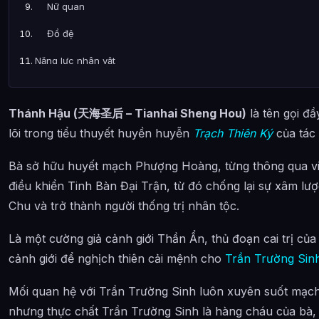
Nữ quan
Đồ đệ
Năng lực nhân vật
Quá trình thống trị
Thánh Hậu (天海圣后 – Tianhai Sheng Hou)
là tên gọi đ
Kinh lịch nhân sinh
lõi trong tiểu thuyết huyền huyễn
Trạch Thiên Ký
của tác 
Hình tượng phim ảnh
Bà sở hữu huyết mạch Phượng Hoàng, từng thông qua việ
Những tranh cãi xoay quanh thiết lập
điều khiển Tinh Bàn Đại Trận, từ đó chống lại sự xâm lượ
Diễn viên thủ vai trong bản truyền hình
Chu và trở thành người thống trị nhân tộc.
Hình ảnh về Thánh Hậu
Là một cường giả cảnh giới Thần Ẩn, thủ đoạn cai trị củ
Bài Viết Liên Quan
cảnh giới để nghịch thiên cải mệnh cho
Trần Trường Sin
Câu Hỏi Thường Gặp
Mối quan hệ với Trần Trường Sinh luôn xuyên suốt mạch 
Thánh Hậu là ai?
nhưng thực chất Trần Trường Sinh là hàng cháu của bà, 