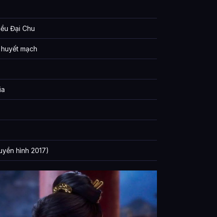
iều Đại Chu
huyết mạch
ia
uyền hình 2017)