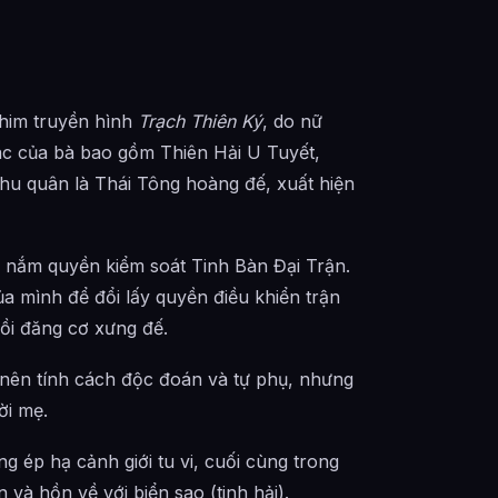
phim truyền hình
Trạch Thiên Ký
, do nữ
khác của bà bao gồm Thiên Hải U Tuyết,
phu quân là Thái Tông hoàng đế, xuất hiện
nắm quyền kiểm soát Tinh Bàn Đại Trận.
của mình để đổi lấy quyền điều khiển trận
rồi đăng cơ xưng đế.
h nên tính cách độc đoán và tự phụ, nhưng
ời mẹ.
 ép hạ cảnh giới tu vi, cuối cùng trong
và hồn về với biển sao (tinh hải).