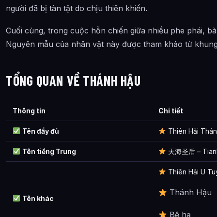
người đã bị tàn tật do chịu thiên khiển.
Cảnh giới tu luyện của Thánh Hậu như thế nào?
Thánh Hậu xuất hiện trong tác phẩm nào?
Cuối cùng, trong cuộc hỗn chiến giữa nhiều phe phái, b
Nguyên mẫu của nhân vật này được tham khảo từ khung 
Các mối quan hệ quan trọng của Thánh Hậu là gì?
Thông tin về Thánh Hậu được tổng hợp từ đâu?
TỔNG QUAN VỀ THÁNH HẬU
Thông tin
Chi tiết
Tên đầy đủ
Thiên Hải Thá
Tên tiếng Trung
天海圣后 – Tianh
Thiên Hải U Tu
Thánh Hậu
Tên khác
Bệ hạ