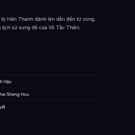
à bị Hãn Thanh đánh lén dẫn đến tử vong.
lịch sử xưng đế của Võ Tắc Thiên.
nh Hậu
ai Sheng Hou
yết