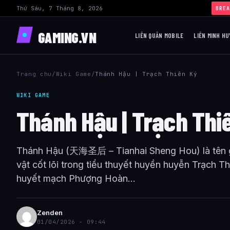
Thứ Sáu, 7 Tháng 8, 2026
BREA
GAMING.VN
LIÊN QUÂN MOBILE
LIÊN MINH HU
Trang chu
/
Wiki Game
/
Thánh Hậu | Trạch Thiên Ký
WIKI GAME
Thánh Hậu | Trạch Thi
Thánh Hậu (天海圣后 – Tianhai Sheng Hou) là tên g
vật cốt lõi trong tiểu thuyết huyền huyễn Trạch T
huyết mạch Phượng Hoàn...
Zenden
01/04/2026 - 09:44