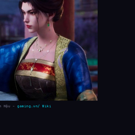
nh Hậu –
gaming.vn/ Wiki