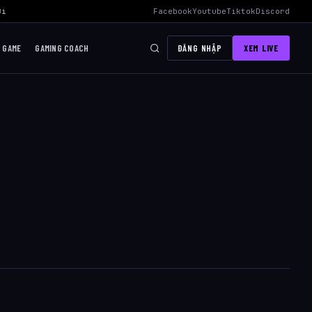
i Mid Hiệu Quả Nhất
›
AWC 2026 Liên Quân Mobile – Lịch Thi Đấu, Đ
Facebook
Youtube
Tiktok
Discord
I GAME
GAMING COACH
ĐĂNG NHẬP
XEM LIVE