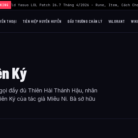
›
Build Yasuo LOL Patch 26.7 Tháng 4/2026 – Rune, Item, Cách Chơ
KING
YỀN THOẠI
TIÊN HIỆP HUYỀN HUYỄN
ĐẤU TRƯỜNG CHÂN LÝ
VALORANT
WIK
ên Ký
ọi đầy đủ Thiên Hải Thánh Hậu, nhân
hiên Ký của tác giả Miêu Ni. Bà sở hữu